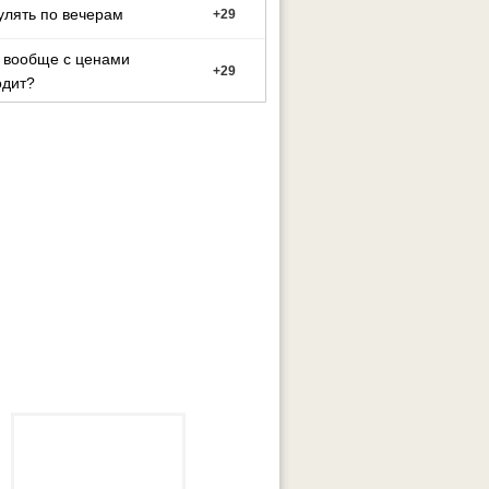
улять по вечерам
+
29
 вообще с ценами
+
29
одит?