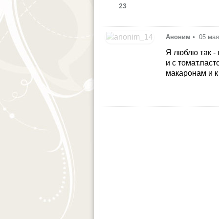
23
Аноним
•
05 мая
Я люблю так -
и с томат.пас
макаронам и к