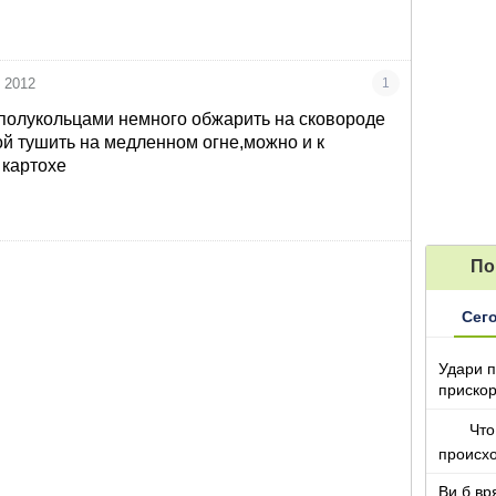
 2012
1
 полукольцами немного обжарить на сковороде
той тушить на медленном огне,можно и к
 картохе
По
Сег
Удари п
прискор
Что
происх
Ви б вр