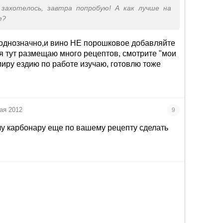
Добавить чеснок и муку. Готовить, продолжая
же захотелось, завтра попробую! А как лучше на
3 мин.
е?
овести до кипения. Добавить горячий бульон,
 однозначно,и вино НЕ порошковое добавляйте
ить. Уменьшить огонь и варить под крышкой 10
,я тут размещаю много рецептов, смотрите "мои
миру ездию по работе изучаю, готовлю тоже
яю ещё тмин, ваще атас получается!
а для этого супа вы можете использовать
ьевую воду.
ая 2012
9
большими ломтиками, смазать слив маслом,
очу карбонару еще по вашему рецепту сделать
ыром и в духовку на 5 мин не более
ку, сверху кинуть гренки с сыром...
ить суп в горшочек, посыпать сыром+гренки и