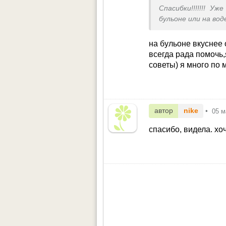
течение 25 мин. 
Спасибки!!!!!!! У
помешивать, еще 
бульоне или на вод
2. Влить вино, д
на бульоне вкуснее
посолить, поперч
всегда рада помочь
мин.
советы)
я много по 
я в бульон добавл
* Вместо бульон
обыкновенную пит
автор
nike
•
05 м
гренки: хлеб не
спасибо, видела. х
посыпать тёртый с
налить суп в тарел
PS: в идеале нал
запечь в духовке....