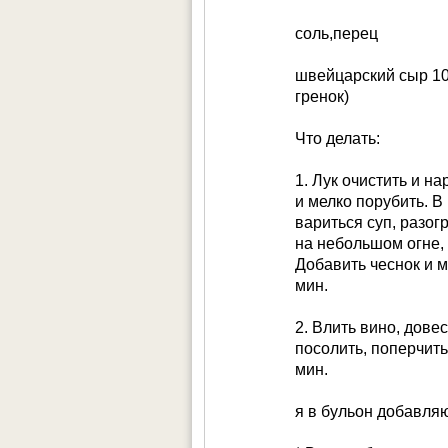
соль,перец
швейцарский сыр 10
гренок)
Что делать:
1. Лук очистить и н
и мелко порубить. В
вариться суп, разог
на небольшом огне,
Добавить чеснок и м
мин.
2. Влить вино, дове
посолить, поперчить
мин.
я в бульон добавляю