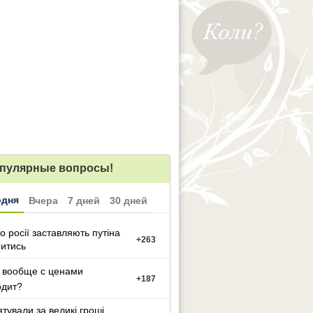
пулярные вопросы!
одня
Вчера
7 дней
30 дней
о росії заставляють путіна
+
263
итись
 вообще с ценами
+
187
одит?
ятували за великі гроші