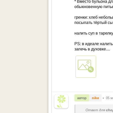
* Вместо бульона дл
обыкновенную питье
гренки: хлеб небол
посыпать тёртый сыр
налить суп в тарелку
PS: в идеале налить
запечь в духовке....
автор
nike
•
05 м
Ответ для
cho