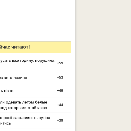
йчас читают!
усить вже годину, порушила
+
59
з авто лохиня
+
53
ь ніхто
+
49
 ли одевать летом белые
+
44
под которыми отчётливо
о росії заставляють путіна
+
39
итись