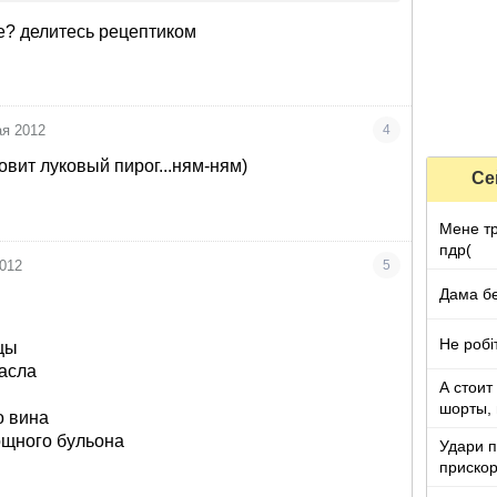
те? делитесь рецептиком
ая 2012
4
овит луковый пирог...ням-ням)
Се
Мене тр
пдр(
2012
5
Дама бе
Не робіт
цы
масла
А стоит
шорты, 
о вина
видны
ощного бульона
Удари п
прискор