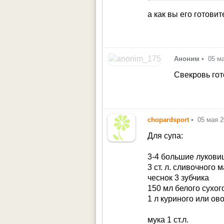
а как вы его готови
Аноним
•
05 м
Свекровь гот
chopardsport
•
05 мая 
Для супа:
3-4 большие лукови
3 ст. л. сливочного 
чеснок 3 зубчика
150 мл белого сухог
1 л куриного или ов
мука 1 ст.л.