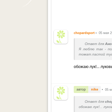
chopardsport
•
05 мая 
Ответ для
Ано
Я люблю так - по
томат.пастой туш
картохе
обожаю лук!... луко
автор
nike
•
05 м
Ответ для
cho
обожаю лук!... луко