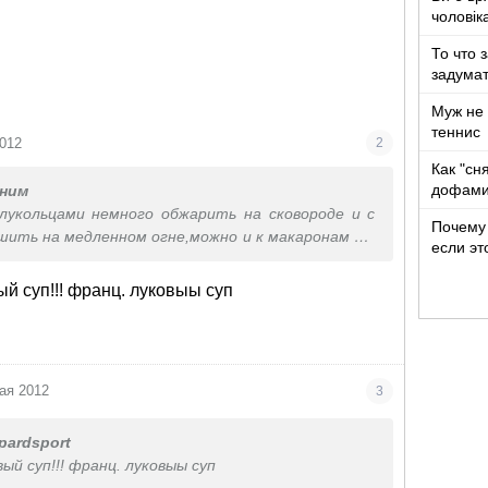
чоловік
років ж
То что 
задумат
Муж не 
теннис
2012
2
Как "сн
дофами
ним
лукольцами немного обжарить на сковороде и с
Почему 
ить на медленном огне,можно и к макаронам и к
если эт
вый суп!!! франц. луковыы суп
ая 2012
3
pardsport
вый суп!!! франц. луковыы суп