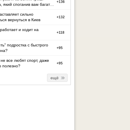
+
136
а, який споганив вам багато
иття?
заставляет сильно
+
132
ься вернуться в Киев
работает и ходит на
+
118
ять" подростка с быстрого
+
95
на?
не все любят спорт, даже
+
95
о полезно?
ещё