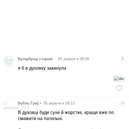
•
Бутерброд з ікрою
05 апреля в 09:09
2
я б в духовку закинула
3
Бубль Гум)
•
05 апреля в 09:13
3
В духовці буде сухе й жорстке, краще вже по
смажити на пательні.