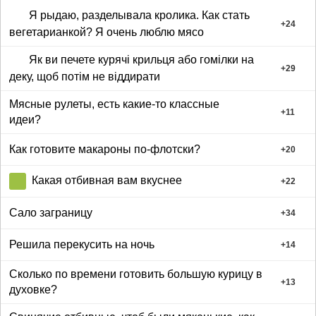
Я рыдаю, разделывала кролика. Как стать
+
24
вегетарианкой? Я очень люблю мясо
Як ви печете курячі крильця або гомілки на
+
29
деку, щоб потім не віддирати
Мясные рулеты, есть какие-то классные
+
11
идеи?
Как готовите макароны по-флотски?
+
20
Какая отбивная вам вкуснее
+
22
Сало заграницу
+
34
Решила перекусить на ночь
+
14
Сколько по времени готовить большую курицу в
+
13
духовке?