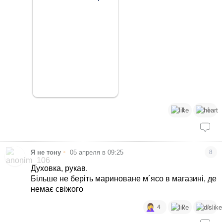
1
1
•
Я не тону
05 апреля в 09:25
8
Духовка, рукав.
Більше не беріть мариноване м´ясо в магазині, де
немає свіжого
4
2
1