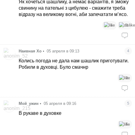
Як хочеться шашлику, а немає варіантів, я зможу
свинину на пательні з цибулею - смажити треба
відразу на великому вогні, аби запечатати мʼясо.
5
3
Наивная Хо
•
05 апреля в 09:13
4
Колись погода не дала нам шашлик приготувати.
Робили в духовці. Було смачнр
3
Мой_ужин
•
05 апреля в 09:16
5
В рукаве в духовке
5