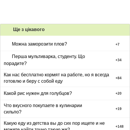
Ще з цiкавого
Можна заморозити плов?
+
7
Перша мультиварка, студенту. Що
+
34
порадите?
Как нас бесплатно кормят на работе, но я всегда
+
84
готовлю и беру с собой еду
Какой рис нужен для голубцов?
+
20
Что вкусного покупаете в кулинарии
+
19
сильпо?
Какую еду из детства вы до сих пор ищете и не
+
148
можете найти точно такую же?