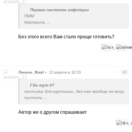
Первая ласточка инфляции
ПММ
Аерогриль
Духовка
Тостер
Без этого всего Вам стало проще готовить?
Блендер
1
1
Леннон_Жив!
•
13 апреля в 18:33
18
Где тут 0?
чистилка для картошки, без нее вообще не могу
чистить
силиконовая лопатка, очень удобная вещь
силиконовые щипцы, ими удобно переворачивать
Автор же о другом спрашивает
все
силиконовый же венчик-кисточка, что-то
1
размазывать по поверхности