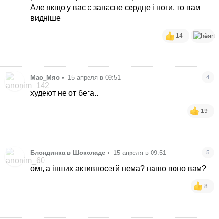
Але якщо у вас є запасне сердце і ноги, то вам
видніше
14
1
Мао_Мяо
•
15 апреля в 09:51
4
худеют не от бега..
19
Блондинка в Шоколаде
•
15 апреля в 09:51
5
омг, а інших активносетй нема? нашо воно вам?
8