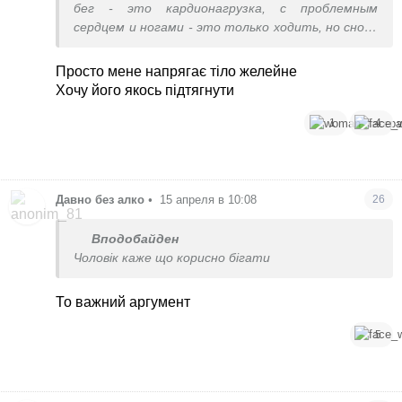
бег - это кардионагрузка, с проблемным
сердцем и ногами - это только ходить, но снова
же - не для похудения, а для тренировок
выносливости
Просто мене напрягає тіло желейне
Хочу його якось підтягнути
1
4
Давно без алко
•
15 апреля в 10:08
26
Вподобайден
Чоловік каже що корисно бігати
То важний аргумент
5