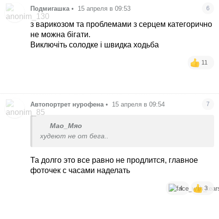
Подмигашка
•
15 апреля в 09:53
6
з варикозом та проблемами з серцем категорично
не можна бігати.
Виключіть солодке і швидка ходьба
11
Автопортрет нурофена
•
15 апреля в 09:54
7
Мао_Мяо
худеют не от бега..
Та долго это все равно не продлится, главное
фоточек с часами наделать
4
3