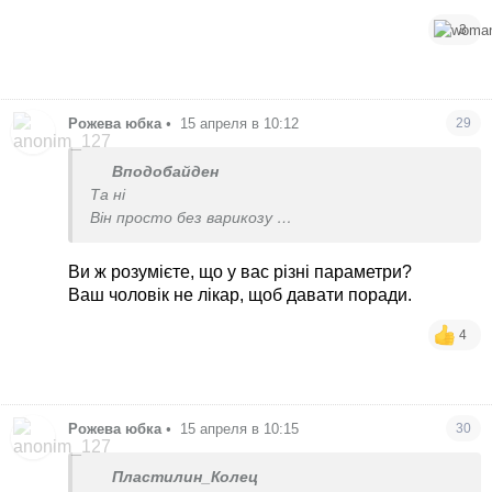
3
Рожева юбка
•
15 апреля в 10:12
29
Вподобайден
Та ні
Він просто без варикозу
Штанги тягає і вени не вилазять, тіло як камінь
таерде
Ви ж розумієте, що у вас різні параметри?
А в мене все інакше
Ваш чоловік не лікар, щоб давати поради.
Я мʼяка, дрябла
4
Рожева юбка
•
15 апреля в 10:15
30
Пластилин_Колец