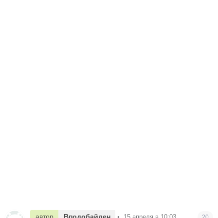
автор
Вподобайден
•
15 апреля в 10:03
20