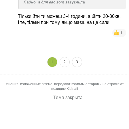
Ладно, я для вас вот загуглила
Тільки йти ти можеш 3-4 години, а бігти 20-30хв.
І те, тільки при тому, якщо маєш на це сили
1
1
2
3
Мнения, изложенные в теме, передают взгляды авторов и не отражают
позицию Kidstaff
Тема закрыта