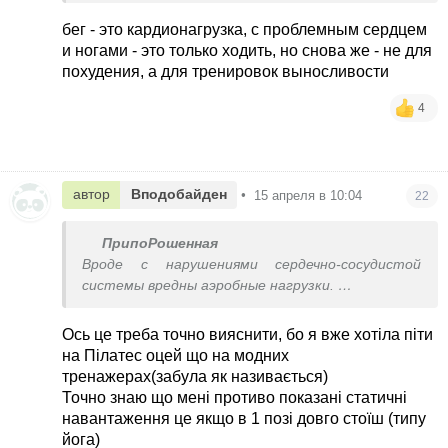
Зараз я йому вискажу все
Я просто в шоці дівчата
бег - это кардионагрузка, с проблемным сердцем
и ногами - это только ходить, но снова же - не для
похудения, а для тренировок выносливости
4
автор
Вподобайден
•
15 апреля в 10:04
22
ПрипоРошенная
Вроде с нарушениями сердечно-сосудистой
системы вредны аэробные нагрузки.
Я б начинала с дефицита калорий и коротких
силовых.
Ось це треба точно вияснити, бо я вже хотіла піти
на Пілатес оцей що на модних
тренажерах(забула як називається)
Точно знаю що мені противо показані статичні
навантаження це якщо в 1 позі довго стоїш (типу
йога)