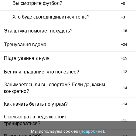
Вы смотрите футбол?
+
8
Хто буде сьогодні дивитися теніс?
+
3
Эта штука помогает похудеть?
+
18
Тренування вдома
+
24
Підтягування з нуля
+
15
Бег или плавание, что полезнее?
+
12
Занимаетесь ли вы спортом? Если да, каким
+
14
конкретно?
Как начать бегать по утрам?
+
14
Сколько раз в неделю стоит
+
11
тренироваться?
Мы используем cookies (
подробнее
).