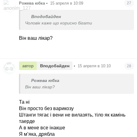
Рожева юбка
•
15 апреля в 10:09
27
Вподобайден
Чоловік каже що корисно бігати
Він ваш лікар?
автор
Вподобайден
•
15 апреля в 10:10
28
Рожева юбка
Він ваш лікар?
Та ні
Він просто без варикозу
Штанги тягає і вени не вилазять, тіло як камінь
таерде
А в мене все інакше
Я мʼяка, дрябла