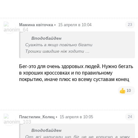
Мамина квіточка
•
15 апреля в 10:04
23
Вподобайден
Суажіть а якщо повільно бігати
Трошки швидше ніж ходити
Це також погано?
Може ви уявляєте що я швидко біжу
Бег-это для очень здоровых людей. Нужно бегать
То в мене сил немає
в хороших кроссовках и по правильному
покрытию, иначе плюс ко всему суставам конец
10
Пластилин_Колец
•
15 апреля в 10:05
24
Вподобайден
Ого всі написали що біг це не корисно а чому