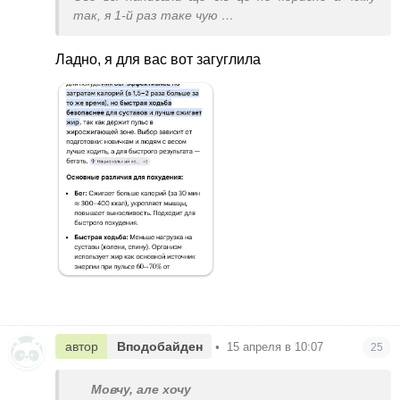
так, я 1-й раз таке чую
Зараз я йому вискажу все
Я просто в шоці дівчата
Ладно, я для вас вот загуглила
автор
Вподобайден
•
15 апреля в 10:07
25
Мовчу, але хочу