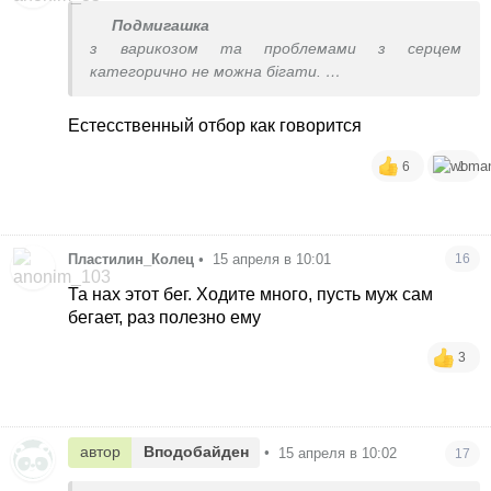
Подмигашка
з варикозом та проблемами з серцем
категорично не можна бігати.
Виключіть солодке і швидка ходьба
Естесственный отбор как говорится
6
1
Пластилин_Колец
•
15 апреля в 10:01
16
Та нах этот бег. Ходите много, пусть муж сам
бегает, раз полезно ему
3
автор
Вподобайден
•
15 апреля в 10:02
17