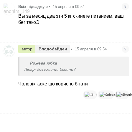
Всіх підсаджую
•
15 апреля в 09:54
8
Вы за месяц два эти 5 кг скинете питанием, ваш
бег такоЭ
автор
Вподобайден
•
15 апреля в 09:54
9
Рожева юбка
Лікарі дозволити бігати?
Чоловік каже що корисно бігати
2
14
2