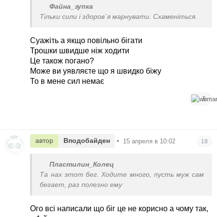
Файна_зупка
Тільки сили і здоров´я марнувати. Схаменіться.
Суажіть а якщо повільно бігати
Трошки швидше ніж ходити
Це також погано?
Може ви уявляєте що я швидко біжу
То в мене сил немає
5
автор
Вподобайден
•
15 апреля в 10:02
18
Пластилин_Колец
Та нах этот бег. Ходите много, пусть муж сам
бегает, раз полезно ему
Ого всі написали що біг це не корисно а чому так,