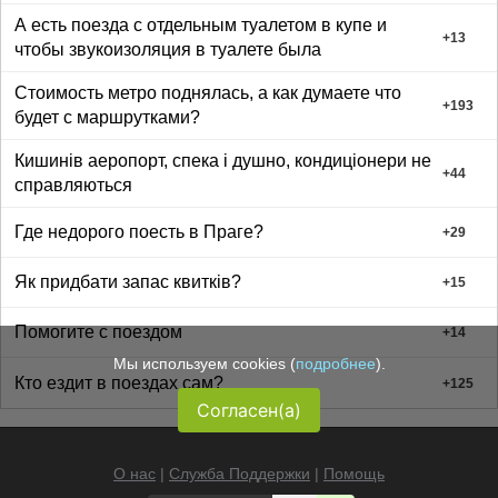
А есть поезда с отдельным туалетом в купе и
+
13
чтобы звукоизоляция в туалете была
Стоимость метро поднялась, а как думаете что
+
193
будет с маршрутками?
Кишинів аеропорт, спека і душно, кондиціонери не
+
44
справляються
Где недорого поесть в Праге?
+
29
Як придбати запас квитків?
+
15
Помогите с поездом
+
14
Мы используем cookies (
подробнее
).
Кто ездит в поездах сам?
+
125
Согласен(а)
О нас
|
Служба Поддержки
|
Помощь