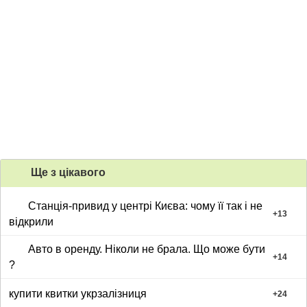
Ще з цiкавого
Станція-привид у центрі Києва: чому її так і не
+
13
відкрили
Авто в оренду. Ніколи не брала. Що може бути
+
14
?
купити квитки укрзалізниця
+
24