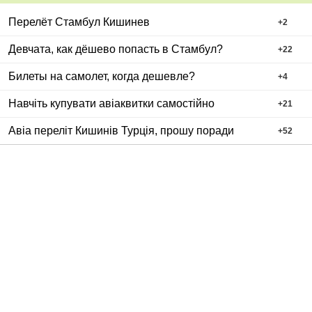
Перелёт Стамбул Кишинев
+
2
Девчата, как дёшево попасть в Стамбул?
+
22
Билеты на самолет, когда дешевле?
+
4
Навчіть купувати авіаквитки самостійно
+
21
Авіа переліт Кишинів Турція, прошу поради
+
52