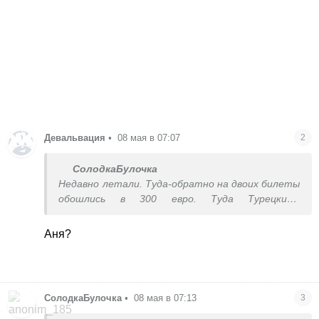
Девальвация
•
08 мая в 07:07
2
СолодкаБулочка
Недавно летали. Туда-обратно на двоих билеты
обошлись в 300 евро. Туда Турецкими
авиалиниями, обратно Hisky
Аня?
СолодкаБулочка
•
08 мая в 07:13
3