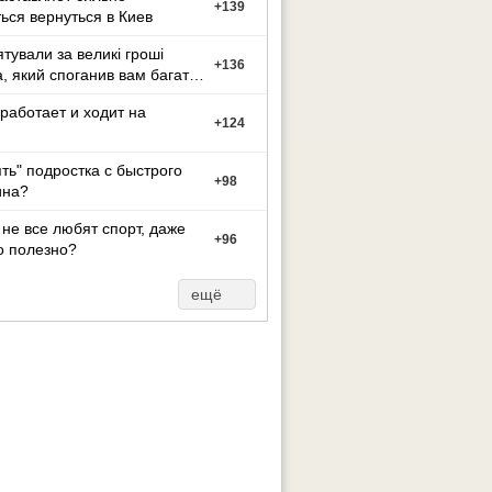
+
139
ься вернуться в Киев
ятували за великі гроші
+
136
а, який споганив вам багато
иття?
работает и ходит на
+
124
ять" подростка с быстрого
+
98
на?
не все любят спорт, даже
+
96
о полезно?
ещё