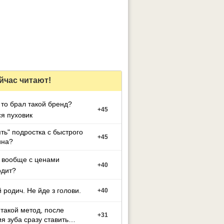
йчас читают!
 то брал такой бренд?
+
45
я пуховик
ять" подростка с быстрого
+
45
на?
 вообще с ценами
+
40
одит?
 родич. Не йде з голови.
+
40
 такой метод, после
+
31
я зуба сразу ставить