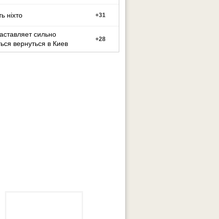
т?
ь ніхто
+
31
заставляет сильно
+
28
ься вернуться в Киев