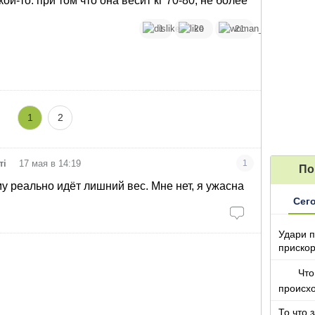
ой-то. при том что она весит кг 70-80, не более
1
20
21
1
2
•
ті
17 мая в 14:19
1
По
му реально идёт лишний вес. Мне нет, я ужасна
Сег
Удари п
прискор
Что
происх
То что 