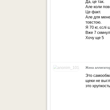
Да, це так.
Але коли повн
Це факт.
Але для мене 
товстою.
Я 70 кг, єслі 
Вже 7 скмнул
Хочу ще 5
Жена аллигато
Это самообма
щеки не выгл
это хрупкост