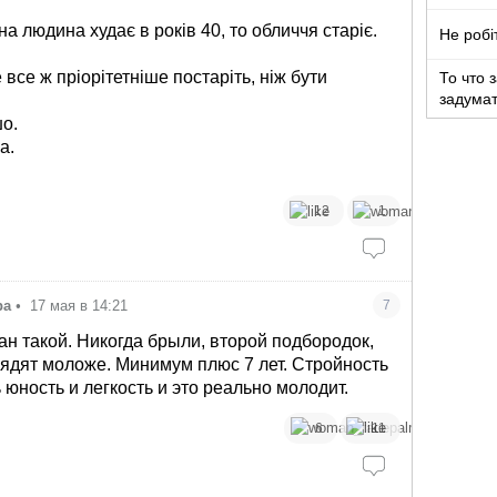
имплан
а людина худає в років 40, то обличчя старіє.
Не робіт
все ж пріорітетніше постаріть, ніж бути
То что 
задумат
шо.
а.
12
1
ра
•
17 мая в 14:21
7
н такой. Никогда брыли, второй подбородок,
ядят моложе. Минимум плюс 7 лет. Стройность
ь юность и легкость и это реально молодит.
6
11