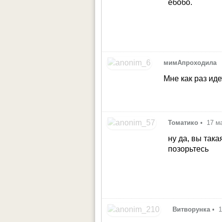
ебобо.
•
мимАпроходила
Мне как раз иде
Томатико
•
17 м
ну да, вы така
позорьтесь
Витворунка
•
1