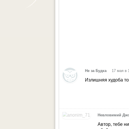
•
Не за Будка
17 мая в 
Излишняя худоба то
Невловимий Дж
Автор, тебе ни