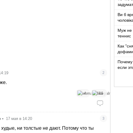
задумат
Ви б вр
чоловік
років ж
Муж не 
теннис
Как "сн
дофами
Почему 
если эт
14:19
2
же.
4
15
о
•
17 мая в 14:20
3
 худые, ни толстые не дают. Потому что ты