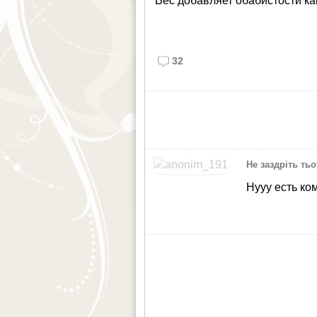
Вес добавляет обабистости как
32
Не заздріть тьо
Нууу есть ко