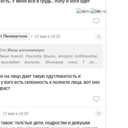
сть. У меня все в грудь , попу и ноги идет
1
3
нт Пинкертона
•
17 мая в 14:23
11
для
Жена аллигатора
ман такой. Никогда брыли, второй подбородок,
выглядят моложе. Минимум плюс 7 лет.
ь это хрупкость юность и легкость и это
лодит.
но на лицо дает такую одутловатость и
у кого есть склонность к полноте лица, вот оно
зраст
•
17 мая в 14:23
12
з такое: толстые дети, подростки и девушки