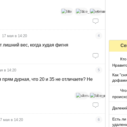
8
5
4
17 мая в 14:20
4
т лишний вес, когда худая фигня
Се
Кто
Нравитс
ая в 14:20
5
Как "сн
я прям дурная, что 20 и 35 не отличаете? Не
дофами
Что
3
7
происх
Далекий
Есть ли
7 мая в 14:20
6
удалени