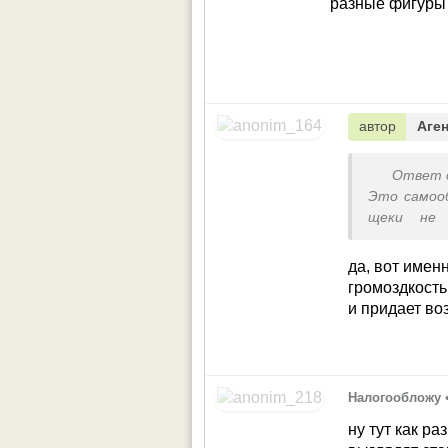
разные фигуры е
автор
Аге
Ответ 
Это самооб
щеки не 
Стройност
реально мо
да, вот имен
громоздкость 
и придает во
Налогообложу
ну тут как ра