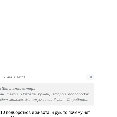
17 мая в 14:23
10
я
Жена аллигатора
ан такой. Никогда брыли, второй подбородок,
ядят моложе. Минимум плюс 7 лет. Стройность
ь юность и легкость и это реально молодит.
 10 подборотков и живота, и рук, то почему нет,