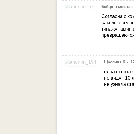
Бабця в мештах
Согласна с ко
вам интересно
типажу гамин и
превращаютс
Щаслива Я
•
1
одна пышка с
по виду +10 
не узнала ст