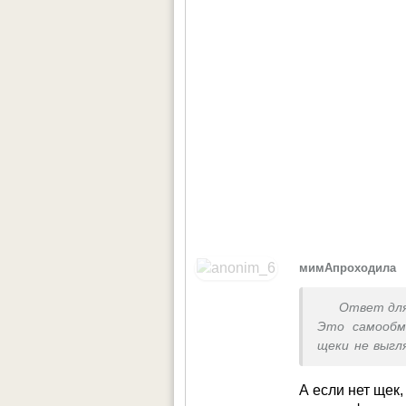
•
мимАпроходила
Ответ дл
Это самообм
щеки не выгл
это хрупкост
А если нет щек,