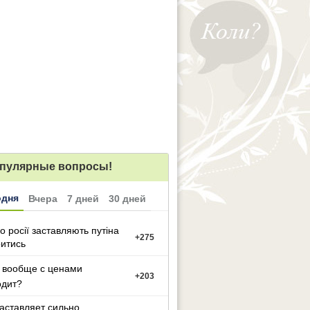
пулярные вопросы!
одня
Вчера
7 дней
30 дней
о росії заставляють путіна
+
275
итись
 вообще с ценами
+
203
одит?
заставляет сильно