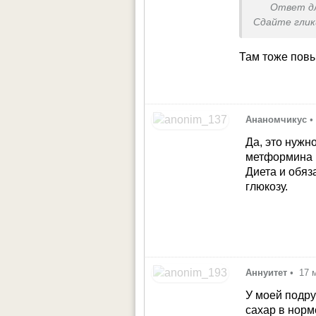
Ответ д
Сдайте глик
Там тоже пов
Ананомчикус
•
Да, это нужн
метформина и
Диета и обяз
глюкозу.
Аннуитет
•
17 
У моей подру
сахар в норме