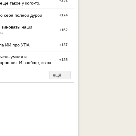
+
231
 еще такое у кого-то.
ю себя полной дурой
+
174
м виноваты наши
+
162
ны
ла ИИ про УПА.
+
137
чень умная и
+
125
оронняя. И вообще, из вас
ут может стать тако
ещё