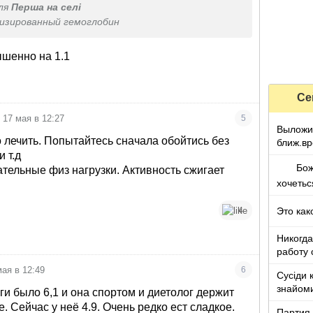
ля
Перша на селі
изированный гемоглобин
ышенно на 1.1
Се
17 мая в 12:27
5
Выложил
о лечить. Попытайтесь сначала обойтись без
ближ.в
 т.д
Бож
ательные физ нагрузки. Активность сжигает
хочетьс
країно
Это как
4
Никогда
работу 
мая в 12:49
6
Сусіди 
знайоми
ги было 6,1 и она спортом и диетолог держит
. Сейчас у неё 4.9. Очень редко ест сладкое.
Партия