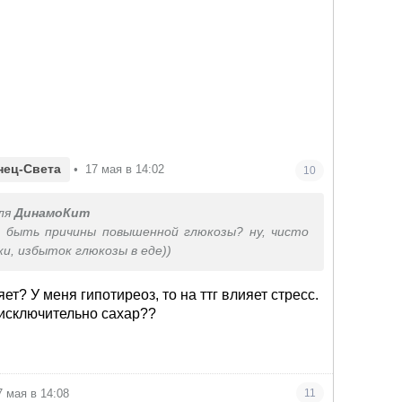
нец-Света
•
17 мая в 14:02
10
ля
ДинамоКит
 быть причины повышенной глюкозы? ну, чисто
и, избыток глюкозы в еде))
ет? У меня гипотиреоз, то на ттг влияет стресс.
 исключительно сахар??
7 мая в 14:08
11