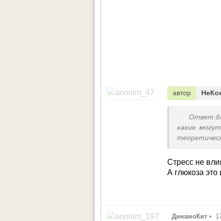
автор
НеКо
Ответ д
какие могут
теоретическ
Стресс не влия
А глюкоза это
ДинамоКит
•
1