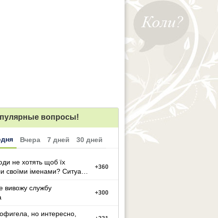
пулярные вопросы!
одня
Вчера
7 дней
30 дней
ди не хотять щоб їх
+
360
и своїми іменами? Ситуація
е вивожу службу
+
300
а
офигела, но интересно,