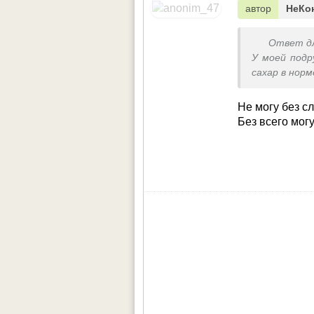
автор
НеКо
Ответ д
У моей подр
сахар в норм
Не могу без с
Без всего мог