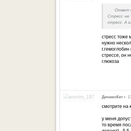
Ответ 
Стресс не
стресс. А 
стресс тоже 
нужно нескол
г.гемоглобин
стрессе, он 
глюкоза
ДинамоКит
•
1
смотрите на 
у меня допус
то время пос
делают) - 5.