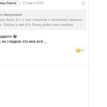
нец-Света
•
17 мая в 14:01
9
ля
Аннуитет
уги было 6,1 и она спортом и диетолог держит
е. Сейчас у неё 4.9. Очень редко ест сладкое.
ладкого 😭
у, но сладкое это мое всё…
1