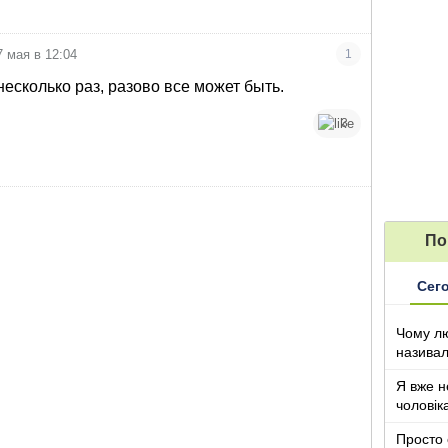
7 мая в 12:04
1
есколько раз, разово все может быть.
3
По
Сег
Чому лю
називал
з дітьми
Я вже н
чоловік
Просто 