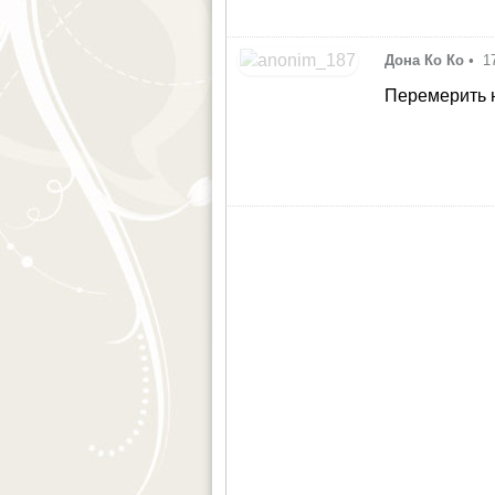
Дона Ко Ко
•
1
Перемерить н