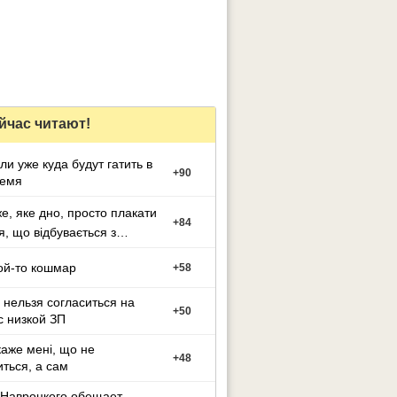
йчас читают!
и уже куда будут гатить в
+
90
ремя
е, яке дно, просто плакати
+
84
я, що відбувається з
ю
ой-то кошмар
+
58
 нельзя согласиться на
+
50
с низкой ЗП
каже мені, що не
+
48
ться, а сам
 Навроцкого обещает