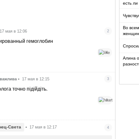
есть ли
Чувству
Во все
17 мая в 12:06
2
женщи
зированный гемоглобин
Спроси
4
Алина о
разност
кто то т
зважлива
•
17 мая в 12:15
3
лога точно підійдіть.
3
нец-Света
•
17 мая в 12:17
4