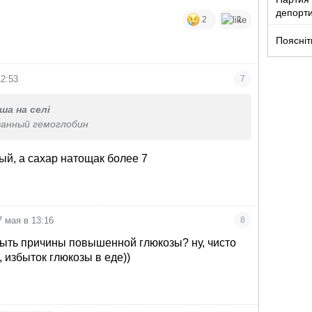
депорт
2
1
украин
Поясніт
12:53
7
ша на селі
ванный гемоглобин
ый, а сахар натощак более 7
7 мая в 13:16
8
быть причины повышенной глюкозы? ну, чисто
, избыток глюкозы в еде))