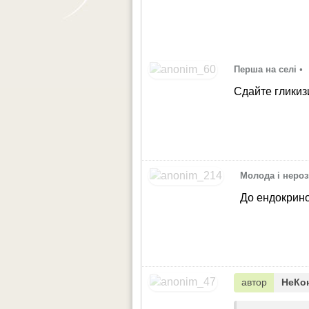
Перша на селі
•
Сдайте глики
Молода і неро
До ендокрино
автор
НеКо