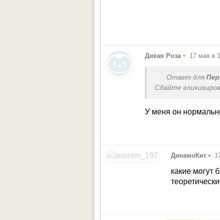
•
Дикая Роза
17 мая в 
Ответ для
Пер
Сдайте гликизиро
У меня он нормальн
ДинамоКит
•
1
какие могут 
теоретически