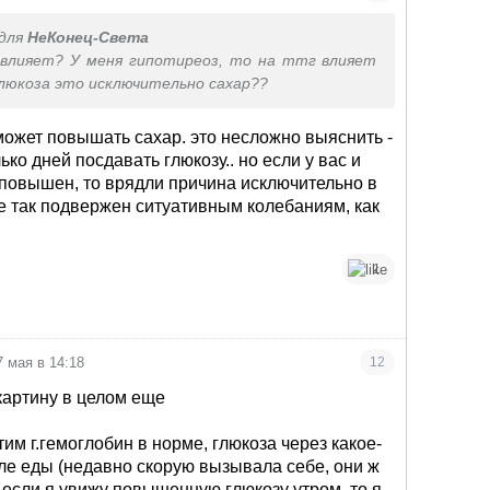
для
НеКонец-Света
 влияет? У меня гипотиреоз, то на ттг влияет
глюкоза это исключительно сахар??
может повышать сахар. это несложно выяснить -
ько дней посдавать глюкозу.. но если у вас и
 повышен, то врядли причина исключительно в
не так подвержен ситуативным колебаниям, как
1
7 мая в 14:18
12
картину в целом еще
тим г.гемоглобин в норме, глюкоза через какое-
ле еды (недавно скорую вызывала себе, они ж
5. если я увижу повышенную глюкозу утром, то я