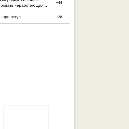
+
44
ировать неработающих
цев
ь про вступ
+
28