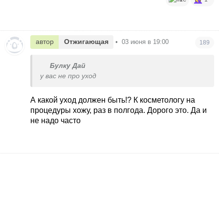
тоже. А у нас же все все это имеют и я на фоне
их просто мусор для мужчин
автор
Отжигающая
•
03 июня в 19:00
189
Булку Дай
у вас не про уход
А какой уход должен быть!? К косметологу на
процедуры хожу, раз в полгода. Дорого это. Да и
не надо часто