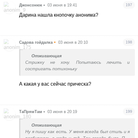
Джонсонюк
•
03 июня в 19:41
197
Дарина нашла кнопочку анонима?
•
Садова гойдалка
03 июня в 20:10
198
Отжигающая
Стрижку не хочу. Попытаюсь лечить и
состригать потихоньку
А какая у вас сейчас прическа?
ТаПрямТам
•
03 июня в 20:19
199
Отжигающая
Ну я пишу как есть. У меня всегда был стиль и я