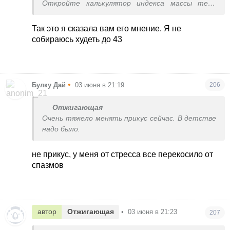
Откройте калькулятор индекса массы тела
https://genesis-clinic.com.ua/ru/indeks-masy-tila
,
вбейте свой вес и посмотрите что для вас
Так это я сказала вам его мнение. Я не
здорово и что нет.
собираюсь худеть до 43
Для вас явно не нормально 43.
Вам сейчас нужно не о мужчине переживать, а
как жить дальше с таким нулевым познанием
медицины. Развивайтесь.
•
Булку Дай
03 июня в 21:19
206
Отжигающая
Очень тяжело менять прикус сейчас. В детстве
надо было.
не прикус, у меня от стресса все перекосило от
спазмов
автор
Отжигающая
•
03 июня в 21:23
207