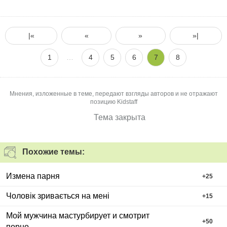
|«
«
»
»|
1
…
4
5
6
7
8
Мнения, изложенные в теме, передают взгляды авторов и не отражают
позицию Kidstaff
Тема закрыта
Похожие темы:
Измена парня
+
25
Чоловік зривається на мені
+
15
Мой мужчина мастурбирует и смотрит
+
50
порно