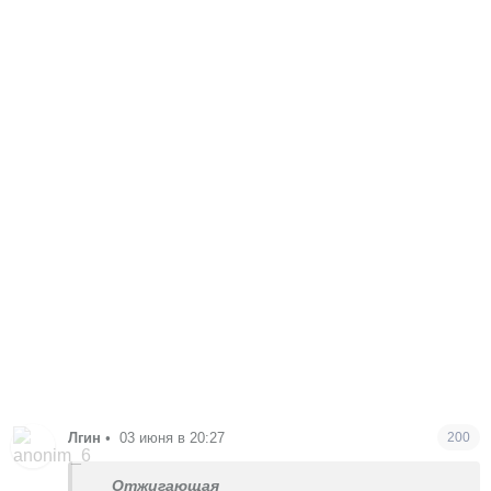
Лгин
•
03 июня в 20:27
200
Отжигающая