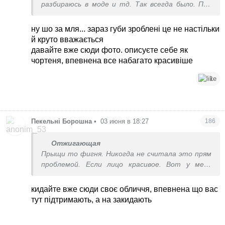
разбираюсь в моде и тд. Так всегда было. Про
это никто никогда ничего плохого не говорил.
Вот лицо некрасивое, все так говорят и
ну шо за мля... зараз губи зроблені це не настільки
говорили, нет эффектности губ и тд, такую в
й круто вважається
люди вывести как-то неочень. Гордиться нечем,
давайте вже сюди фото. описуєте себе як
он кстати тоже так сказал. Высоким или хотя
чортеня, впевнена все набагато красивіше
бы средним легче быть заметными и яркими. А
рост не изменить, ну и лицо страшное. К
1
фигуре не было претензий. К росту и лицу да
Пекельнi Борошна
•
03 июня в 18:27
186
Отжигающая
Прыщи то фигня. Никогда не считала это прям
проблемой. Если лицо красивое. Вот у меня
почти никогда не было прыщей, даже в
подростковом возрасте. А толку. Вечно
кидайте вже сюди своє обличчя, впевнена що вас
попадало за страшное лицо
тут підтримають, а на закидають