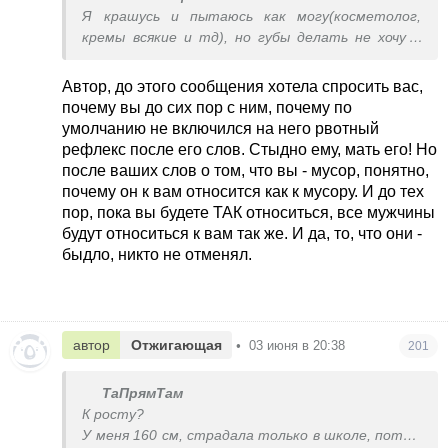
Я крашусь и пытаюсь как могу(косметолог,
кремы всякие и тд), но губы делать не хочу и
волосы у меня волнистые (всегда использую
средства для ухода, чтобы выглядели лучше),
Автор, до этого сообщения хотела спросить вас,
брови сама крашу (каждый день), делать
почему вы до сих пор с ним, почему по
ламинирование не хочу, и ресницы наращивать
умолчанию не включился на него рвотный
тоже. А у нас же все все это имеют и я на фоне
рефлекс после его слов. Стыдно ему, мать его! Но
их просто мусор для мужчин
после ваших слов о том, что вы - мусор, понятно,
почему он к вам относится как к мусору. И до тех
пор, пока вы будете ТАК относиться, все мужчины
будут относиться к вам так же. И да, то, что они -
быдло, никто не отменял.
автор
Отжигающая
•
03 июня в 20:38
201
ТаПрямТам
К росту?
У меня 160 см, страдала только в школе, потом