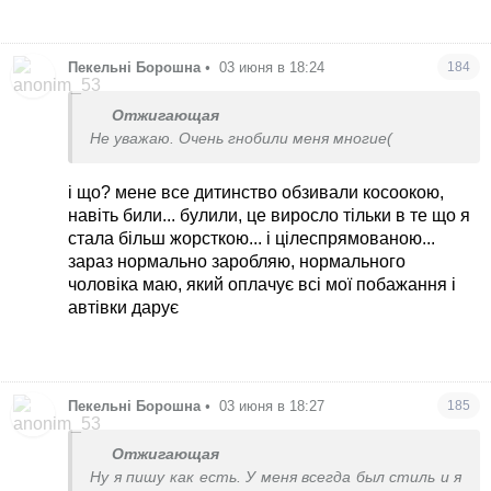
Пекельнi Борошна
•
03 июня в 18:24
184
Отжигающая
Не уважаю. Очень гнобили меня многие(
і що? мене все дитинство обзивали косоокою,
навіть били... булили, це виросло тільки в те що я
стала більш жорсткою... і цілеспрямованою...
зараз нормально заробляю, нормального
чоловіка маю, який оплачує всі мої побажання і
автівки дарує
Пекельнi Борошна
•
03 июня в 18:27
185
Отжигающая
Ну я пишу как есть. У меня всегда был стиль и я