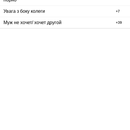
Увага з боку колеги
+
7
Муж не хочет/ хочет другой
+
39