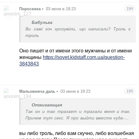
Поросенка
•
03 июня в 19:23
194
Бабулька
Ви самі хоч зрозуміли, що написали? Троль є
троль
Оно пишет и от имени этого мужчины и от имени
женщины
https://sovet.kidstaff.com.ua/question-
3843843
Мальовнича даль
•
03 июня в 19:23
195
Отжигающая
Так он и так трахает и трахали меня и так.
Причем тут секс. Я про выйти вместе куда-то
и тд. Он объяснил почему и что. Приглашать
меня на хату и там трахать, он не против
вы либо троль, либо вам скучно, либо волшебная