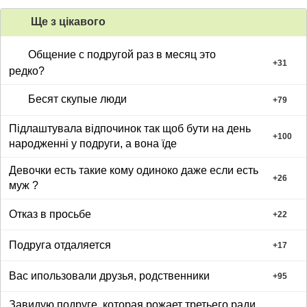
Ще з цiкавого
Общение с подругой раз в месяц это
+
31
редко?
Бесят скупые люди
+
79
Підлаштувала відпочинок так щоб бути на день
+
100
народженні у подруги, а вона їде
Девочки есть такие кому одиноко даже если есть
+
26
муж ?
Отказ в просьбе
+
22
Подруга отдаляется
+
17
Вас ипользовали друзья, родственники
+
95
Завидую подруге, которая рожает третьего ради