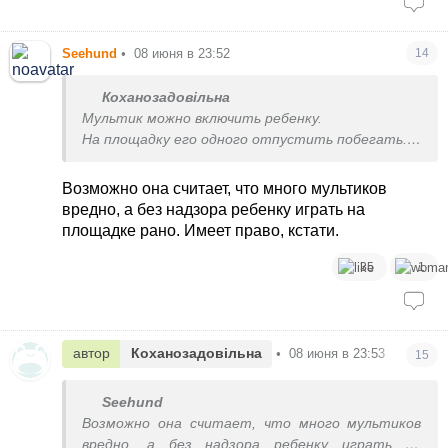
А до этого много лет были близки
Seehund
•
08 июня в 23:52
14
Коханозадовільна
Мультик можно включить ребенку.
На площадку его одного отпустить побегать.
Я сошла бы с ума нон-стопом развлекать -
Возможно она считает, что много мультиков
занимать- играть.
вредно, а без надзора ребенку играть на
Парень уже не такой маленький. Это не трех
площадке рано. Имеет право, кстати.
летка, что без мамы никуда
35
1
автор
Коханозадовільна
•
08 июня в 23:53
15
Seehund
Возможно она считает, что много мультиков
вредно, а без надзора ребенку играть на