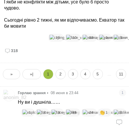
І якби не конфлікти між дітьми, усе було б просто
чудово.
Сьогодні рівно 2 тижні, як ми відпочиваємо. Екватор так
би мовити
15
10
53
1
3
318
»
»|
1
2
3
4
5
…
11
Горлаю зрання
•
08 июня в 23:44
1
Ну ви і душніла……
1
3
3
85
24
1
2