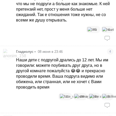
что мы не подруги а больше как знакомые. К ней
претензий нет, прост у меня больше нет
ожиданий. Так е отношения тоже нужны, не со
всеми же душу открывать.
45
6
Гладиолус
•
08 июня в 23:46
4
Наши дети с подругой дрались до 12 лет. Мы им
говорили: можете поубивать друг друга, но в
другой комнате пожалуйста 😂😂 и прекрасно
проводили время. Ваша подруга видимо или
обижена, или странная, или не хочет с Вами
проводить время
11
26
2
1