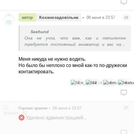
автор
Коханозадовільна
•
08 июня в 23:57
26
Seehund
Она не учла, что вам, как и пятилетке
требуется постоянный аниматор и вас надо
везде за руку водить.)
Меня никуда не нужно водить.
Но было бы неплохо со мной как-то по-дружески
контактировать.
7
12
1
2
Горлаю зрання
•
08 июня в 23:57
27
Удалено администрацией...