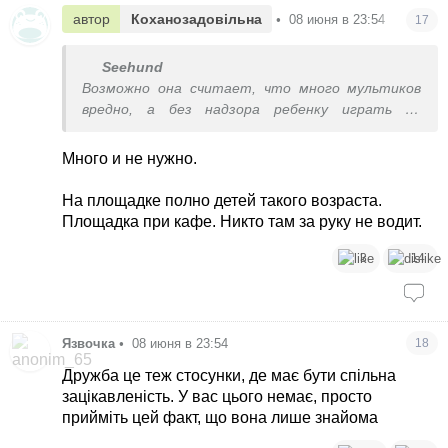
автор
Коханозадовільна
•
08 июня в 23:54
17
Seehund
Возможно она считает, что много мультиков
вредно, а без надзора ребенку играть на
площадке рано. Имеет право, кстати.
Много и не нужно.
На площадке полно детей такого возраста.
Площадка при кафе. Никто там за руку не водит.
3
14
Язвочка
•
08 июня в 23:54
18
Дружба це теж стосунки, де має бути спільна
зацікавленість. У вас цього немає, просто
прийміть цей факт, що вона лише знайома