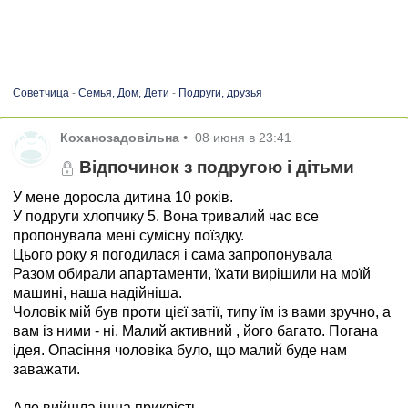
Советчица
-
Семья, Дом, Дети
-
Подруги, друзья
Коханозадовільна
•
08 июня в 23:41
Відпочинок з подругою і дітьми
У мене доросла дитина 10 років.
У подруги хлопчику 5. Вона тривалий час все
пропонувала мені сумісну поїздку.
Цього року я погодилася і сама запропонувала
Разом обирали апартаменти, їхати вирішили на моїй
машині, наша надійніша.
Чоловік мій був проти цієї затії, типу їм із вами зручно, а
вам із ними - ні. Малий активний , його багато. Погана
ідея. Опасіння чоловіка було, що малий буде нам
заважати.
Але вийшла інша прикрість.