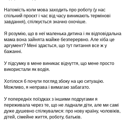
Натомість коли мова заходить про роботу (у нас
спільний проєкт і час від часу виникають термінові
завдання), спілкується значно охочіше.
Я розумію, що в неї маленька дитина і як відповідальна
мама вона зайнята майже безперервно. Але хіба це
аргумент? Мені здається, що тут питання все ж у
бажанні.
У підсумку в мене виникає відчуття, що мене просто
використали як водія.
Хотілося б почути погляд збоку на цю ситуацію.
Можливо, я неправа і вимагаю забагато.
У попередніх поїздках з іншими подругами я
переживала через те, що не ладнали діти, але ми самі
дуже душевно спілкувалися: про нову країну, чоловіків,
дітей, сімейне життя, роботу, батьків.