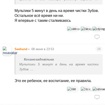
площадке рано. Имеет право, кстати.
Мультики 5 минут в день на время чистки Зубов.
Остальное всё время ни-ни.
Я впервые с таким сталкиваюсь
36
2
6
Seehund
•
08 июня в 23:53
16
Коханозадовільна
Мультики 5 минут в день на время чистки
Зубов.
Остальное всё время ни-ни.
Я впервые с таким сталкиваюсь
Это ее ребенок, ее воспитание, ее правила.
39
1
2