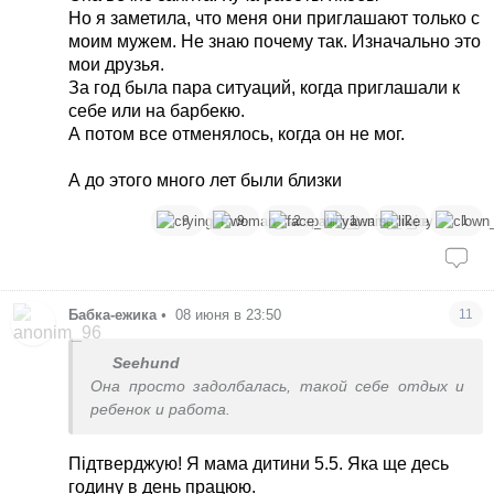
Но я заметила, что меня они приглашают только с
моим мужем. Не знаю почему так. Изначально это
мои друзья.
За год была пара ситуаций, когда приглашали к
себе или на барбекю.
А потом все отменялось, когда он не мог.
А до этого много лет были близки
9
9
2
1
2
1
Бабка-ежика
•
08 июня в 23:50
11
Seehund
Она просто задолбалась, такой себе отдых и
ребенок и работа.
Підтверджую! Я мама дитини 5.5. Яка ще десь
годину в день працюю.