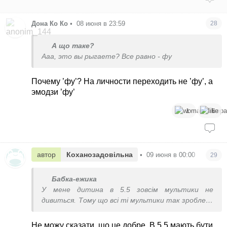
Дона Ко Ко
•
08 июня в 23:59
28
А що таке?
Ааа, это вы рыгаете? Все равно - фу
Почему ’фу’? На личности переходить не ’фу’, а
эмодзи ’фу’
1
5
автор
Коханозадовільна
•
09 июня в 00:00
29
Бабка-ежика
У мене дитина в 5.5 зовсім мультики не
дивиться. Тому що всі ті мультики так зроблені,
що по ви дитину відірвати не можна. Постійно
просить ще, ще і постійно.
Не можу сказати, що це добре. В 5.5 мають бути