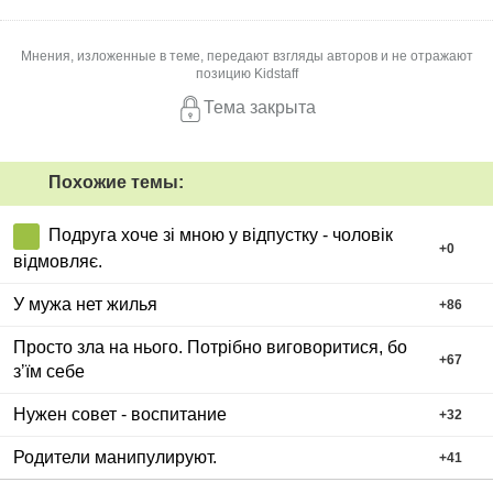
Мнения, изложенные в теме, передают взгляды авторов и не отражают
позицию Kidstaff
Тема закрыта
Похожие темы:
Подруга хоче зі мною у відпустку - чоловік
+
0
відмовляє.
У мужа нет жилья
+
86
Просто зла на нього. Потрібно виговоритися, бо
+
67
зʼїм себе
Нужен совет - воспитание
+
32
Родители манипулируют.
+
41