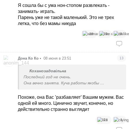
Я сошла бы с ума нон-стопом развлекать -
занимать- играть.
Парень уже не такой маленький. Это не трех
летка, что без мамы никуда
38
9
4
Дона Ко Ко
•
08 июня в 23:51
13
Коханозадовільна
Последний год не очень.
Она вечно занята. Куча работы якобы
Но я заметила, что меня они приглашают
только с моим мужем. Не знаю почему так.
Похоже, она Вас ’разбавляет’ Вашим мужем. Вас
Изначально это мои друзья.
одной ей много. Цинично звучит, конечно, но
За год была пара ситуаций, когда приглашали к
действительно странно выглядит
себе или на барбекю.
А потом все отменялось, когда он не мог.
24
1