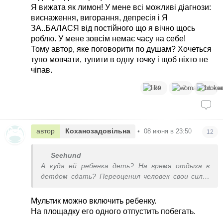
Я вижата як лимон! У мене всі можливі діагнози:
виснаження, вигорання, депресія і Я
ЗА..БАЛАСЯ від постійного що я вічно щось
роблю. У мене зовсім немає часу на себе!
Тому автор, яке поговорити по душам? Хочеться
тупо мовчати, тупити в одну точку і щоб ніхто не
чіпав.
39
7
1
автор
Коханозадовільна
•
08 июня в 23:50
12
Seehund
А куда ей ребенка деть? На время отдыха в
детдом сдать? Переоценил человек свои силы,
бывает.
Мультик можно включить ребенку.
На площадку его одного отпустить побегать.