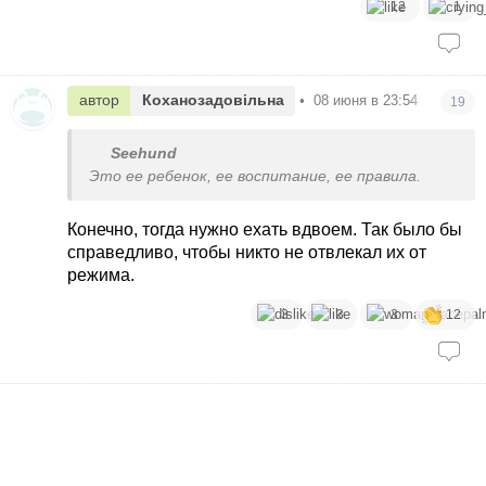
12
1
автор
Коханозадовільна
•
08 июня в 23:54
19
Seehund
Это ее ребенок, ее воспитание, ее правила.
Конечно, тогда нужно ехать вдвоем. Так было бы
справедливо, чтобы никто не отвлекал их от
режима.
3
3
3
12