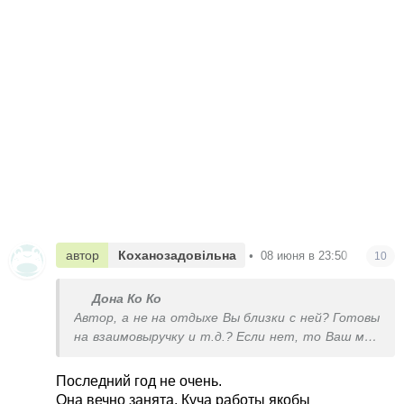
автор
Коханозадовільна
•
08 июня в 23:50
10
Дона Ко Ко
Автор, а не на отдыхе Вы близки с ней? Готовы
на взаимовыручку и т.д.? Если нет, то Ваш муж
был прав. Или вы просто не ’договорились на
берегу’
Последний год не очень.
Она вечно занята. Куча работы якобы