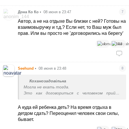
Дона Ко Ко
•
08 июня в 23:47
7
Автор, а не на отдыхе Вы близки с ней? Готовы на
взаимовыручку и т.д.? Если нет, то Ваш муж был
прав. Или вы просто не ’договорились на берегу’
1
13
Seehund
•
08 июня в 23:48
8
Коханозадовільна
Могла не ехать тогда.
Это как договориться с человеком прийти
пойти в кафе и заниматься там ребенком и
работой
А куда ей ребенка деть? На время отдыха в
детдом сдать? Переоценил человек свои силы,
бывает.