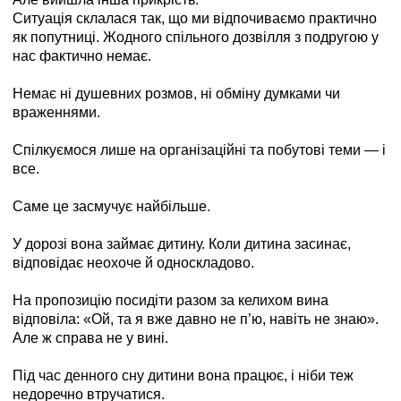
Ситуація склалася так, що ми відпочиваємо практично
як попутниці. Жодного спільного дозвілля з подругою у
нас фактично немає.
Немає ні душевних розмов, ні обміну думками чи
враженнями.
Спілкуємося лише на організаційні та побутові теми — і
все.
Саме це засмучує найбільше.
У дорозі вона займає дитину. Коли дитина засинає,
відповідає неохоче й односкладово.
На пропозицію посидіти разом за келихом вина
відповіла: «Ой, та я вже давно не п’ю, навіть не знаю».
Але ж справа не у вині.
Під час денного сну дитини вона працює, і ніби теж
недоречно втручатися.