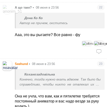
А що таке?
•
08 июня в 23:56
22
Дона Ко Ко
Автор не причем, окститесь
Ааа, это вы рыгаете? Все равно - фу
7
3
Seehund
•
08 июня в 23:56
23
Коханозадовільна
Конечно, тогда нужно ехать вдвоем. Так было бы
справедливо, чтобы никто не отвлекал их от
режима.
Она не учла, что вам, как и пятилетке требуется
постоянный аниматор и вас надо везде за руку
водить.)