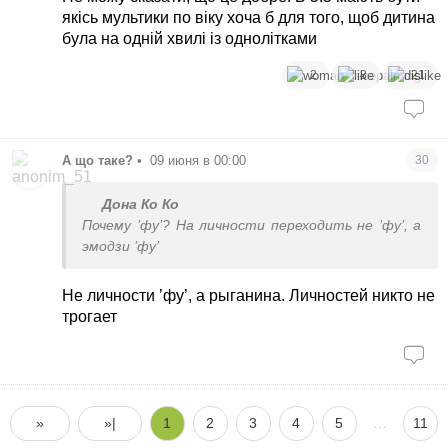
Тому я від них відмовилася. Так, приходиться по
якісь мультики по віку хоча б для того, щоб дитина
майданчикам по 4 години тусити, вдома
була на одній хвилі із однолітками
настолки..ну і сама малює, ліпить, складає...но
все рівно рот не закривається.
2
8
21
Певно автор за ула, що таке дитина
дошкільного віку. Плюс діти різні. Моя спокійна,
но питань по 1000 на день, без перестанку.
Постійно щось розказує.
А що таке?
•
09 июня в 00:00
30
Дона Ко Ко
Почему ’фу’? На личности переходить не ’фу’, а
эмодзи ’фу’
Не личности ’фу’, а рыганина. Личностей никто не
трогает
»
»|
1
2
3
4
5
…
11