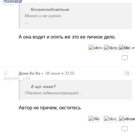
Коханозадовільна
Много и не нужно.
На площадке полно детей такого возраста.
Площадка при кафе. Никто там за руку не
А она водит и опять же это ее личное дело.
водит.
4
1
6
Дона Ко Ко
•
08 июня в 23:55
21
А що таке?
Удалено администрацией...
Автор не причем, окститесь
3
1
9