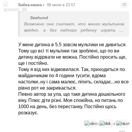
Бабка-ежика
•
08 июня в 23:57
25
Seehund
Возможно она считает, что много мультиков
вредно, а без надзора ребенку играть на
площадке рано. Имеет право, кстати.
У мене дитина в 5.5 зовсім мультики не дивиться.
Тому що всі ті мультики так зроблені, що по ви
дитину відірвати не можна. Постійно просить ще,
ще і постійно.
Тому я від них відмовилася. Так, приходиться по
майданчикам по 4 години тусити, вдома
настолки..ну і сама малює, ліпить, складає...но все
рівно рот не закривається.
Певно автор за ула, що таке дитина дошкільного
віку. Плюс діти різні. Моя спокійна, но питань по
1000 на день, без перестанку. Постійно щось
розказує.
3
13
1