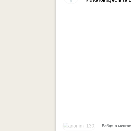
Из Катовиц есть за 
Бабця в мешта