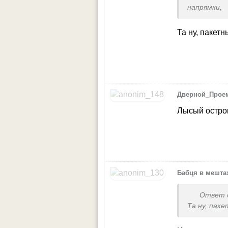
напрямки,
максималь
інтернеті. 
Та ну, пакет
Дверной_Прое
Лысый остро
Бабця в мешта
Ответ 
Та ну, пак