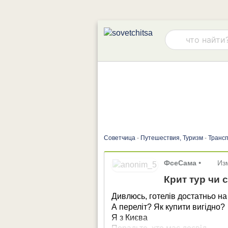
Советчица
-
Путешествия, Туризм
-
Трансп
ФсеСама
•
Из
Крит тур чи 
Дивлюсь, готелів достатньо на 
А переліт? Як купити вигідно?
Я з Києва