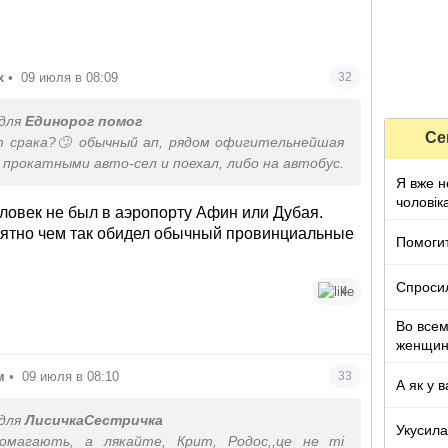
х
•
09 июля в 08:09
32
для
Единорог помог
Се
т срака?🙄 обычный ап, рядом офигительнейшая
 прокатными авто-сел и поехал, либо на автобус.
Я вже н
чоловік
ловек не был в аэропорту Афин или Дубая.
нятно чем так обидел обычный провинциальные
Помоги
Спроси
4
Во все
женщи
м
•
09 июля в 08:10
33
А як у в
для
ЛисичкаСестричка
Укусила
омагають, а лякайте, Крит, Родос,,це не ті