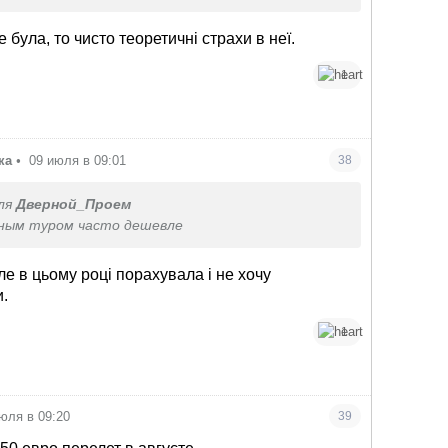
и у всех есть трансфер. Экскурсии и аренда
 каждом углу. Расскажите хоть с какими
 була, то чисто теоретичні страхи в неї.
ми вы столкнулись при самостоятельном
и отдыха?
1
ка
•
09 июля в 09:01
38
ля
Дверной_Проем
тным туром часто дешевле
але в цьому році порахувала і не хочу
и.
1
юля в 09:20
39