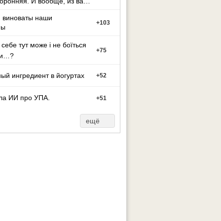
оронняя. И вообще, из вас
ут может стать тако
м виноваты наши
+
103
ны
 себе тут може і не боїться
+
75
ти…?
ый ингредиент в йогуртах
+
52
ла ИИ про УПА.
+
51
ещё