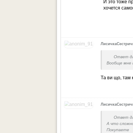
И это тоже п
хочется само
ЛисичкаСестрич
Ответ д
Вообще мне 
Та ви що, там 
ЛисичкаСестрич
Ответ д
А что сложн
Покупаете