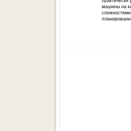
практически 
Но первый 
машины на ка
что близко
сложностями
планировани