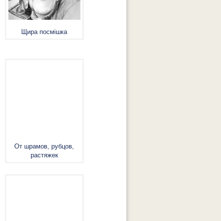
Щира посмішка
От шрамов, рубцов,
растяжек