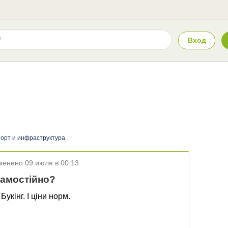
Вход
орт и инфраструктура
менено
09 июля в 00:13
самостійно?
Букінг. І ціни норм.