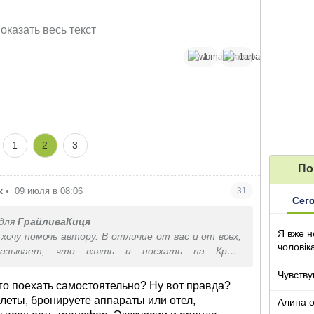
 цінами?
оказать весь текст
1
1
1
2
3
По
х
•
09 июля в 08:06
31
Сег
для
ГрайливаКиця
Я вже н
 хочу помочь автору. В отличие от вас и от всех,
чоловік
казывает, что взять и поехать на Крит
льно - это очень легко и очень дешево. До этого
Чувству
ездив.
го поехать самостоятельно? Ну вот правда?
е была трижды. А еще на Санторини, Косе и
леты, бронируете аппараты или отел,
Алина о