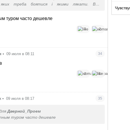
 яких треба боятися і якими лякати. Все
Чувству
но просто, якщо щось невідомо, читаєш в
Економія буде колосальна від 500 євро до 1 тис.
ным туром часто дешевле
3
2
м
•
09 июля в 08:11
34
в
2
1
х
•
09 июля в 08:17
35
для
Дверной_Проем
етным туром часто дешевле