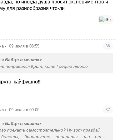
равда, но иногда душа просит экспериментов и
му для разнообразия что-ли
1
ка
•
09 июля в 08:55
36
ля
Бабця в мештах
не понравился Крит, хотя Грецию люблю
круто, кайфушно!!!
ка
•
09 июля в 09:00
37
ля
Бабця в мештах
ого поехать самостоятельно? Ну вот правда?
 билеты, бронируете аппараты или отел,