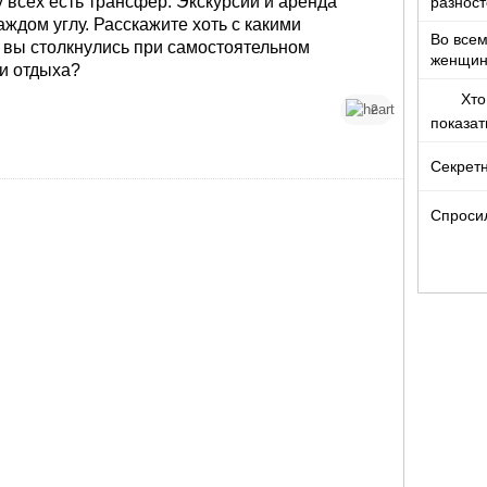
у всех есть трансфер. Экскурсии и аренда
разност
раз самостоятельно я ехала в Будапешт. Потому
кто то т
ждом углу. Расскажите хоть с какими
Во все
 и просто.
 вы столкнулись при самостоятельном
женщи
и отдыха?
Хто
2
показа
Секретн
Спроси