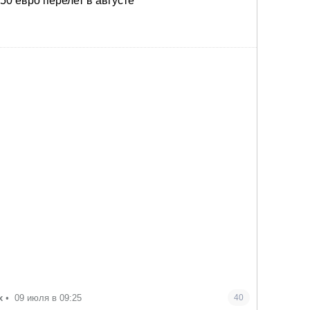
150 евро перелет в августе
х
•
09 июля в 09:25
40