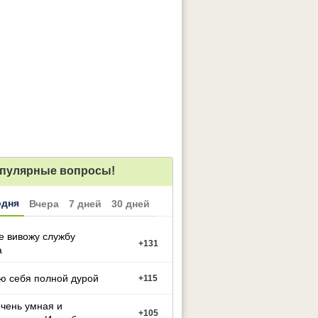
пулярные вопросы!
одня
Вчера
7 дней
30 дней
е вивожу службу
+
131
а
ю себя полной дурой
+
115
чень умная и
+
105