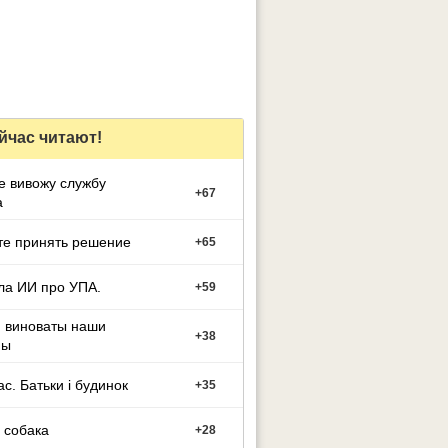
йчас читают!
е вивожу службу
+
67
а
те принять решение
+
65
ла ИИ про УПА.
+
59
м виноваты наши
+
38
ны
ас. Батьки і будинок
+
35
 собака
+
28