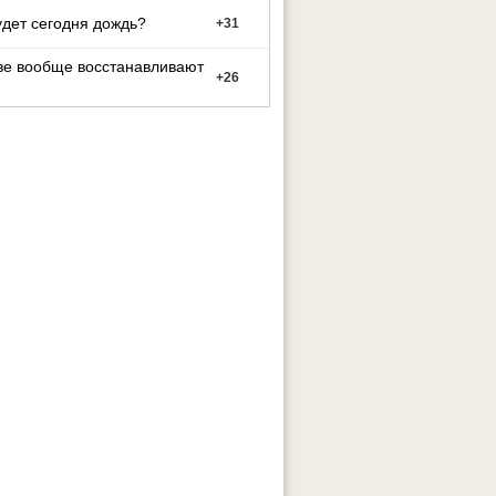
удет сегодня дождь?
+
31
ве вообще восстанавливают
+
26