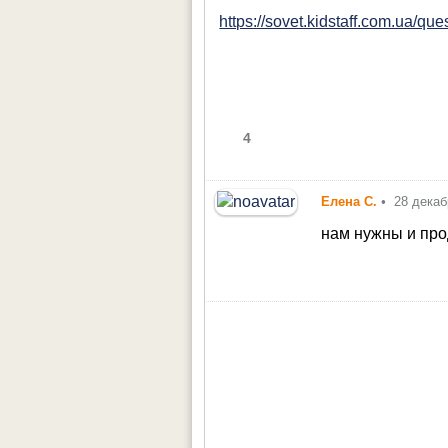
https://sovet.kidstaff.com.ua/qu
4
Елена С.
•
28 декаб
нам нужны и про