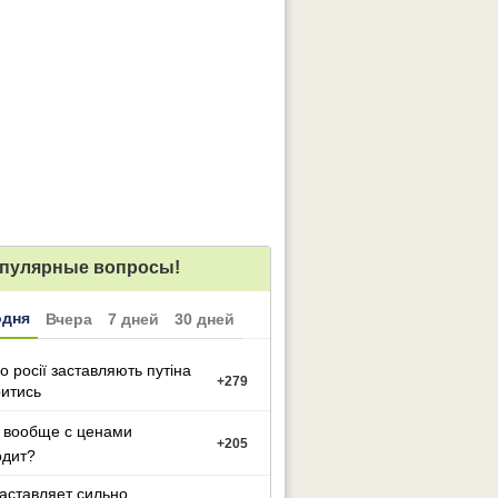
пулярные вопросы!
одня
Вчера
7 дней
30 дней
о росії заставляють путіна
+
279
итись
 вообще с ценами
+
205
одит?
заставляет сильно