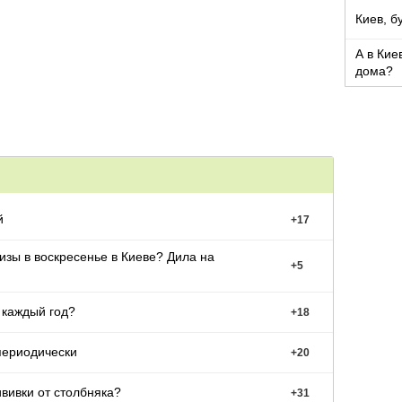
Киев, б
А в Кие
дома?
й
+
17
изы в воскресенье в Киеве? Дила на
+
5
 каждый год?
+
18
периодически
+
20
вивки от столбняка?
+
31