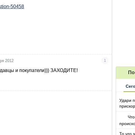
estion-50458
ря 2012
1
давцы и покупатели))) ЗАХОДИТЕ!
По
Сег
Удари п
прискор
Что
происх
То что 