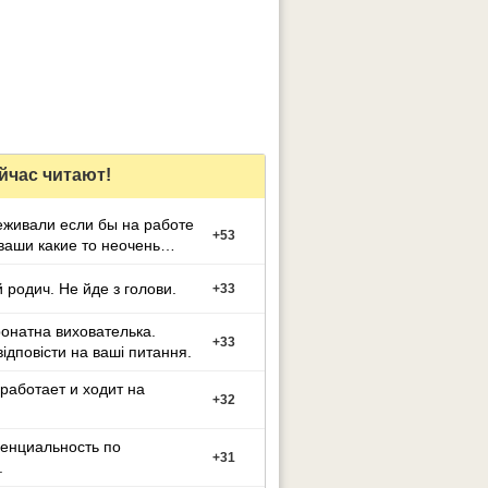
йчас читают!
+
53
ваши какие то неочень
ые данные
 родич. Не йде з голови.
+
33
ронатна вихователька.
+
33
відповісти на ваші питання.
работает и ходит на
+
32
енциальность по
+
31
.