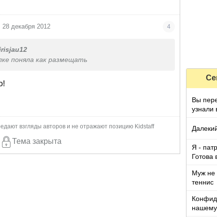
28 декабря 2012
4
irisjau12
ылке поняла как размещать
Се
о!
Вы переживали если бы на работе
узнали 
приятн
едают взгляды авторов и не отражают позицию Kidstaff
Далекий
Тема закрыта
Я - пат
Готова 
Муж не 
теннис
Конфид
нашему