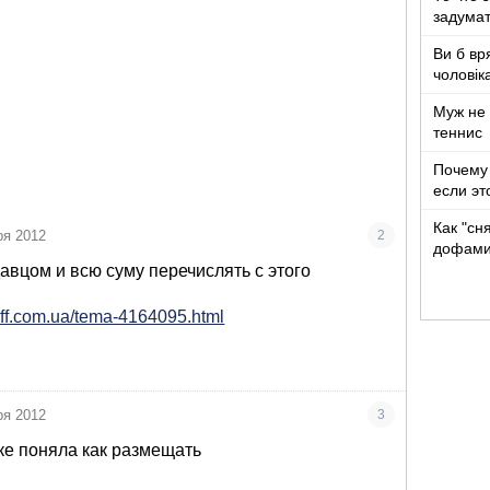
задумат
Ви б вр
чоловік
років ж
Муж не 
теннис
Почему 
если эт
Как "сн
ря 2012
2
дофами
авцом и всю суму перечислять с этого
aff.com.ua/tema-4164095.html
ря 2012
3
лке поняла как размещать