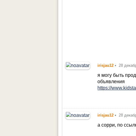
irisjau12
•
28 декаб
я могу быть прод
объявления
https://www.kidst
irisjau12
•
28 декаб
а сорри, по ссы