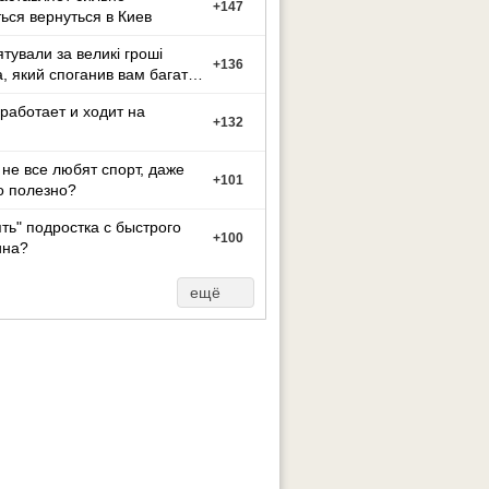
+
147
ься вернуться в Киев
ятували за великі гроші
+
136
а, який споганив вам багато
иття?
работает и ходит на
+
132
не все любят спорт, даже
+
101
о полезно?
ять" подростка с быстрого
+
100
на?
ещё