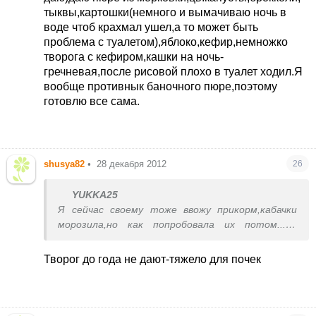
тыквы,картошки(немного и вымачиваю ночь в
воде чтоб крахмал ушел,а то может быть
проблема с туалетом),яблоко,кефир,немножко
творога с кефиром,кашки на ночь-
гречневая,после рисовой плохо в туалет ходил.Я
вообще противнык баночного пюре,поэтому
готовлю все сама.
shusya82
•
28 декабря 2012
26
YUKKA25
Я сейчас своему тоже ввожу прикорм,кабачки
морозила,но как попробовала их потом...не
даю)даю пюре из морковки,цв.капусты,брокколи,
тыквы,картошки(немного и вымачиваю ночь в
Творог до года не дают-тяжело для почек
воде чтоб крахмал ушел,а то может быть
проблема с туалетом),яблоко,кефир,немножко
творога с кефиром,кашки на ночь-
гречневая,после рисовой плохо в туалет ходил.Я