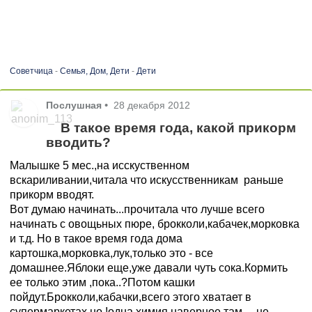
Советчица
-
Семья, Дом, Дети
-
Дети
Послушная
•
28 декабря 2012
В такое время года, какой прикорм
вводить?
Малышке 5 мес.,на исскуственном
вскариливании,читала что искусственникам раньше
прикорм вводят.
Вот думаю начинать...прочитала что лучше всего
начинать с овощьных пюре, брокколи,кабачек,морковка
и т.д. Но в такое время года дома
картошка,морковка,лук,только это - все
домашнее.Яблоки еще,уже давали чуть сока.Кормить
ее только этим ,пока..?Потом кашки
пойдут.Брокколи,кабачки,всего этого хватает в
супермаркетах,но !одна химия наверное там.....не