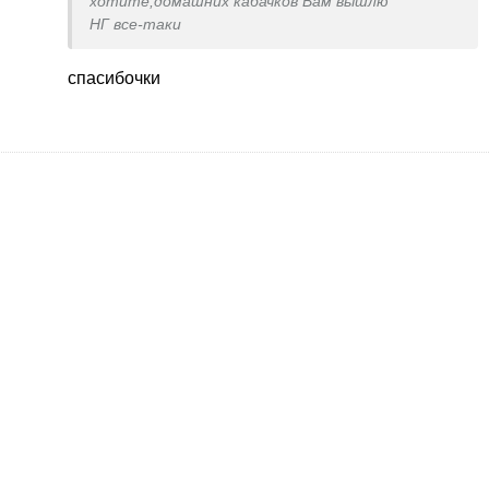
хотите,домашних кабачков Вам вышлю
НГ все-таки
спасибочки