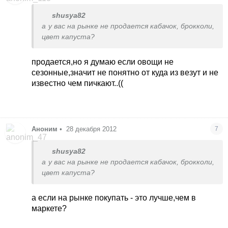
shusya82
а у вас на рынке не продается кабачок, брокколи,
цвет капуста?
продается,но я думаю если овощи не
сезонные,значит не понятно от куда из везут и не
известно чем пичкают..((
Аноним
•
28 декабря 2012
7
shusya82
а у вас на рынке не продается кабачок, брокколи,
цвет капуста?
а если на рынке покупать - это лучше,чем в
маркете?