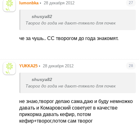
lumonbka
•
28 декабря 2012
27
вообще противнык баночного пюре,поэтому
готовлю все сама.
shusya82
Творог до года не дают-тяжело для почек
че за чушь.. СС творогом до года знакомят.
YUKKA25
•
28 декабря 2012
28
shusya82
Творог до года не дают-тяжело для почек
не знаю,творог делаю сама,даю и буду немножко
давать и Комаровский советует в качестве
прикорма давать кефир, потом
кефир+творог,потом сам творог