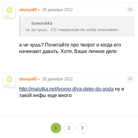
shusya82
•
28 декабря 2012
29
lumonbka
че за чушь.. СС творогом до года знакомят.
а че чушь? Почитайте про творог и когда его
начинают давать. Хотя, Ваше личное дело
shusya82
•
28 декабря 2012
30
http://malutka.net/tvorog-dlya-detei-do-goda
ну и
такой инфы еще много
1
2
3