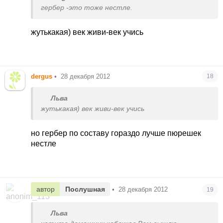
гербер -это тоже нестле.
жутькакая) век живи-век учись
dergus
•
28 декабря 2012
18
Льва
жутькакая) век живи-век учись
но гербер по составу гораздо лучше пюрешек
нестле
автор
Послушная
•
28 декабря 2012
19
Льва