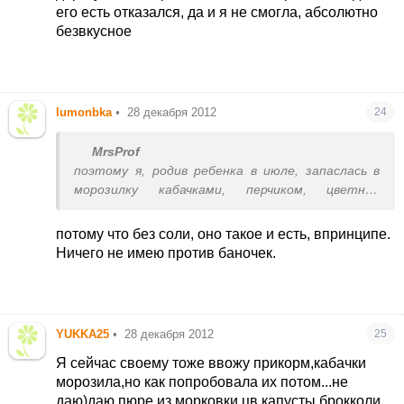
его есть отказался, да и я не смогла, абсолютно
безвкусное
lumonbka
•
28 декабря 2012
24
MrsProf
поэтому я, родив ребенка в июле, запаслась в
морозилку кабачками, перчиком, цветной
капустой. Лялькис картоху с цв. капустой и
перчиком молотит на ура.
потому что без соли, оно такое и есть, впринципе.
а баночное я когда-то старшему покупала в
Ничего не имею против баночек.
дорогу хаме пюре с чем-то там с кроликом -
деть его есть отказался, да и я не смогла,
абсолютно безвкусное
YUKKA25
•
28 декабря 2012
25
Я сейчас своему тоже ввожу прикорм,кабачки
морозила,но как попробовала их потом...не
даю)даю пюре из морковки,цв.капусты,брокколи,