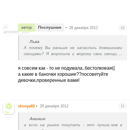
автор
Послушная
•
28 декабря 2012
10
Льва
А почему Вы раньше не запаслись домашними
овощами? Я морозила и морожу свои овощи, а
подруга готовила домашние пюре-без соли и
сахара,закатывала в банки
я совсем как - то не подумала..бестолковая((
Вы же знали, что прикорм будет зимой.
а какие в баночки хорошие??посоветуйте
Лучше уж баночное пюре, чем заморозка из с/
девочки,проверенные вами!
маркетов
shusya82
•
28 декабря 2012
11
Аноним
а если на рынке покупать - это лучше,чем в