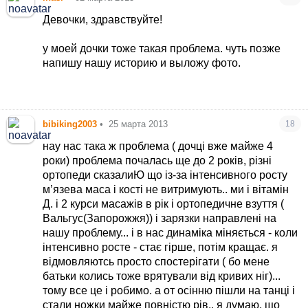
Девочки, здравствуйте!
у моей дочки тоже такая проблема. чуть позже
напишу нашу историю и выложу фото.
bibiking2003
•
25 марта 2013
18
нау нас така ж проблема ( дочці вже майже 4
роки) проблема почалась ще до 2 років, різні
ортопеди сказалиЮ що із-за інтенсивного росту
м’язева маса і кості не витримують.. ми і вітамін
Д. і 2 курси масажів в рік і ортопедичне взуття (
Вальгус(Запорожжя)) і зарязки направлені на
нашу проблему... і в нас динаміка міняється - коли
інтенсивно росте - стає гірше, потім кращає. я
відмовляютсь просто спостерігати ( бо мене
батьки колись тоже врятували від кривих ніг)...
тому все це і робимо. а от осінню пішли на танці і
стали ножки майже повністю рів.. я думаю, що