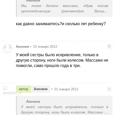
Аноним
Мы тоже делали массажи, обувь носим
ортопедическую (рекомендую Вальгус
Запорожье, Теллус Харьков и Woopy Турция).
Результата пока нет :(
как давно занимаетесь?и сколько лет ребенку?
Аноним
•
01 января 2013
6
У моей сестры было искривление, только в
другую сторону, ноги были колесом. Массажи не
помогли, само прошло года в три.
автор
Аноним
•
01 января 2013
7
Аноним
У моей сестры было искривление, только в
другую сторону, ноги были колесом. Массажи не