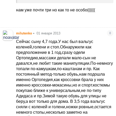
помогли, само прошло года в три.
нам уже почти три но как то не особо((((((
milutenko
•
01 января 2013
8
Сейчас сыну 4,7 года.У нас был вальгус
коленей,голени и стоп.Обнаружили как
предположение в 1 год,сразу одели
Ортопедию,массажи делали мало-сын не
давался,не любит такие манипуляции.По-немногу
топали по-камушкам,по-каштанам и пр. Как
постоянный метод-только обувь,нам подошла
именно Ортопедия,как кроссовки брала у них
именно кроссовки-мокасины,но и спорт.костюмы
покупаю ближе к универсальным,не по-типу
Адидаса и пр.Зимой такую обувь для улицы не
беру,а вот только для дома. В 3,5 года вальгус
сняли с коленей и голени,ножки ровные,остается
немного стопы,несколько заметно на