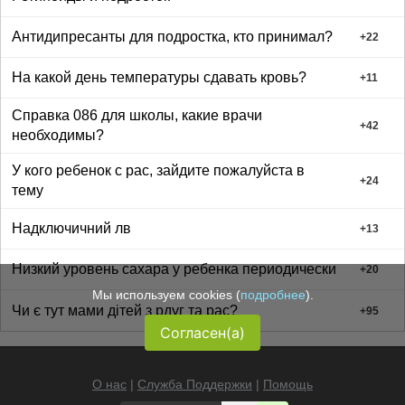
Антидипресанты для подростка, кто принимал?
+
22
На какой день температуры сдавать кровь?
+
11
Справка 086 для школы, какие врачи
+
42
необходимы?
У кого ребенок с рас, зайдите пожалуйста в
+
24
тему
Надключичний лв
+
13
Низкий уровень сахара у ребенка периодически
+
20
Мы используем cookies (
подробнее
).
Чи є тут мами дітей з рдуг та рас?
+
95
Согласен(а)
О нас
|
Служба Поддержки
|
Помощь