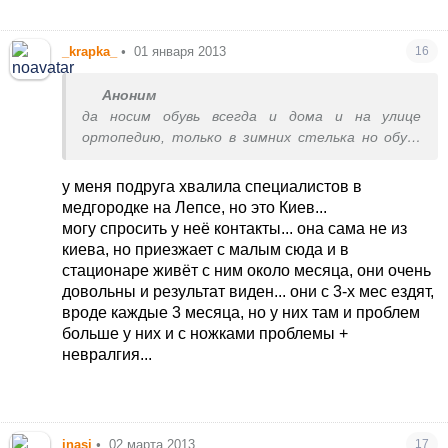
_krapka_
•
01 января 2013
16
Аноним
да носим обувь всегда и дома и на улице
ортопедию, только в зимних стелька но обувь
тоже подобрана болие мение правильная
бассеин не получится нет у нас такого в городе
у меня подруга хвалила специалистов в
к сожилению(((массаж делаем курсами по 10-
медгородке на Лепсе, но это Киев...
15дней каждый месяц полтора
могу спросить у неё контакты... она сама не из
расскажите подробней про хорошего
киева, но приезжает с малым сюда и в
специолиста в каком городе?как связаца?можес
стационаре живёт с ним около месяца, они очень
свозим ребенка весной как потиплеет
довольны и результат виден... они с 3-х мес ездят,
вроде каждые 3 месяца, но у них там и проблем
больше у них и с ножками проблемы +
невралгия...
inasi
•
02 марта 2013
17