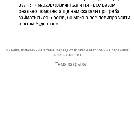
взуття + масаж+фізичні заняття - все разом
реально помогає. а ще нам сказали що треба
займатись до 6 років, бо можна все повиправляти
а потім буде пізно
Мнения, изложенные в теме, передают взгляды авторов и не отражают
позицию Kidstaff
Тема закрыта