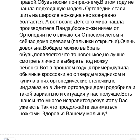
правой.Обувь носим по-прежнему.В этом году не
нашла подходящую модель Ортопедии-стали
шить на широкие ножки,на нас все-равно
болтается. А вот возле Детского мира нашла
производителя Панда,босоножки ничем от
Ортопедии не отличаются.Относили летом и
сейчас дома одеваем (пальчики открытые).Очень
довольна.Вобщем можно выбрать
обувь,появляется что-то новенькое,но лучше
смотреть лично и выбирать под ножку
ребенка.Вот в прошлом году ,к примеру,купила
обычные кроссовки,но с твердым задником и
купила в них ортопедические стелечки,не
инд.заказ,но в Ин-те ортопедии,врач родобрила и
такой вариант,но и ситуация у нас получше.Есть
шансы,что многое исправится,результат у Вас
уже есть.Так что продолжайте заниматься
ножками. Здоровья Вашему малышу!