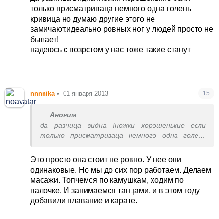
только присматриваца немного одна голень
кривица но думаю другие этого не
замичают.идеально ровных ног у людей просто не
бывает!
надеюсь с возрстом у нас тоже такие станут
nnnnika
•
01 января 2013
15
Аноним
да разница видна !ножки хорошенькие если
только присматриваца немного одна голень
кривица но думаю другие этого не
замичают.идеально ровных ног у людей просто
Это просто она стоит не ровно. У нее они
не бывает!
одинаковые. Но мы до сих пор работаем. Делаем
надеюсь с возрстом у нас тоже такие станут
масажи. Топчемся по камушкам, ходим по
палочке. И занимаемся танцами, и в этом году
добавили плавание и карате.