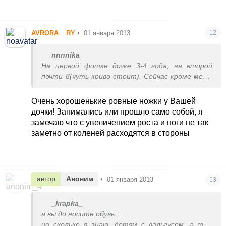
AVRORA _ RY
•
01 января 2013
12
nnnnika
На первой фотке дочке 3-4 года, на второй
почти 8(чуть криво стоит). Сейчас кроме меня,
никто не замечает.
Очень хорошенькие ровные ножки у Вашей
дочки! Занимались или прошло само собой, я
замечаю что с увеличением роста и ноги не так
заметно от коленей расходятся в стороны
автор
Аноним
•
01 января 2013
13
_krapka_
а вы до носите обувь....
на сколько я знаю, детям с вальгусом, а тем