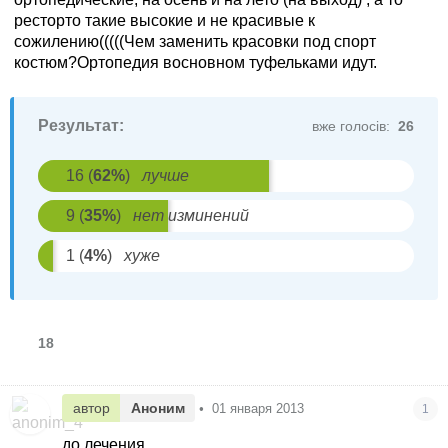
ресторто такие высокие и не красивые к
сожилению(((((Чем заменить красовки под спорт
костюм?Ортопедия восновном туфельками идут.
Результат:
вже голосів:
26
16
(
62
%
)
лучше
9
(
35
%
)
нет изминений
1
(
4
%
)
хуже
18
автор
Аноним
•
01 января 2013
1
до лечения