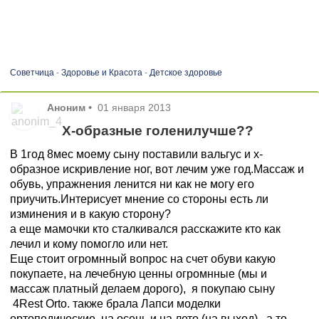
Советчица
-
Здоровье и Красота
-
Детское здоровье
Аноним
•
01 января 2013
X-образные голенилучше??
В 1год 8мес моему сыну поставили вальгус и х-
образное искривление ног, вот лечим уже год.Массаж и
обувь, упражнения ленится ни как не могу его
приучить.Интерисует мнение со стороны есть ли
изминения и в какую сторону?
а еще мамочки кто сталкивался расскажите кто как
лечил и кому помогло или нет.
Еще стоит огромнный вопрос на счет обуви какую
покупаете, на лечебную ценны огромнные (мы и
массаж платный делаем дорого), я покупаю сыну
4Rest Orto. также брала Лапси моделки
ортопедические, на осень и на лето (на выход) , а то