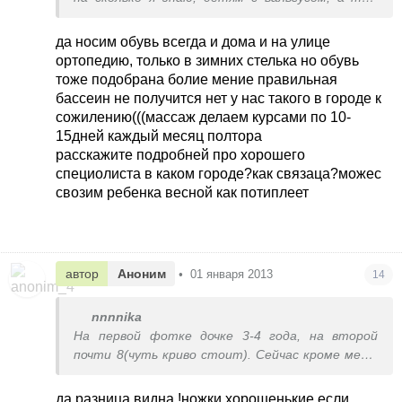
более с Х-образными ножками запрещено
ходить босиком по плоскому....
да носим обувь всегда и дома и на улице
ортопедию, только в зимних стелька но обувь
я бы добавила бассейн и постоянные масажи...
тоже подобрана болие мение правильная
очень хорошие специалисты в медгородке на
бассеин не получится нет у нас такого в городе к
лепсе....
сожилению(((массаж делаем курсами по 10-
15дней каждый месяц полтора
расскажите подробней про хорошего
специолиста в каком городе?как связаца?можес
свозим ребенка весной как потиплеет
автор
Аноним
•
01 января 2013
14
nnnnika
На первой фотке дочке 3-4 года, на второй
почти 8(чуть криво стоит). Сейчас кроме меня,
никто не замечает.
да разница видна !ножки хорошенькие если