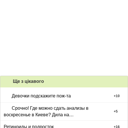
Ще з цiкавого
Девочки подскажите пож-та
+
10
Срочно! Где можно сдать анализы в
+
5
воскресенье в Киеве? Дила на
подвысочцого?
Ретиноиды и подросток
+
16