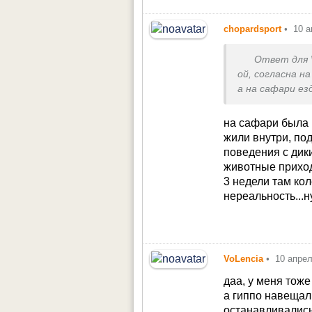
chopardsport
•
10 а
Ответ для
ой, согласна на
а на сафари ез
на сафари была 
жили внутри, по
поведения с дик
животные приход
3 недели там ко
нереальность...
VoLencia
•
10 апре
даа, у меня тож
а гиппо навещали
останавливались