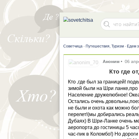
Советчица
-
Путешествия, Туризм
-
Едем з
Аноним
•
06 апр
Кто где о
Кто ,где был за границей! под
зимой были на Шри ланке,про 
Население дружелюбное! Океан
Остались очень довольны,поеха
не были и охота как можно бо
перелет!(мы добирались реаль
Дубаях) В Шри-Ланке очень м
аеропорта до гостиницы 5 час
час-пик в Коломбо!) Но дороги