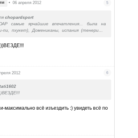
им
•
06 апреля 2012
5
ля
chopardsport
АР самые ярчайшие впечатления... была на
и-пи, пхукет), Домениканы, испания (тенерифе,
коста дель соль, барселона и т.п.*, Италия
флоренция, Рим, Милан, комо и т.п.), Франция
)))ВЕЗДЕ!!!
е карло, приж и т.п.), Англия, ОАЭ и многие др.
е 8 загран паспортов было) самые ярчайшие
я это ЮАР
преля 2012
6
tati1602
))ВЕЗДЕ!!!
и-максимально всё изъездить :) увидеть всё по