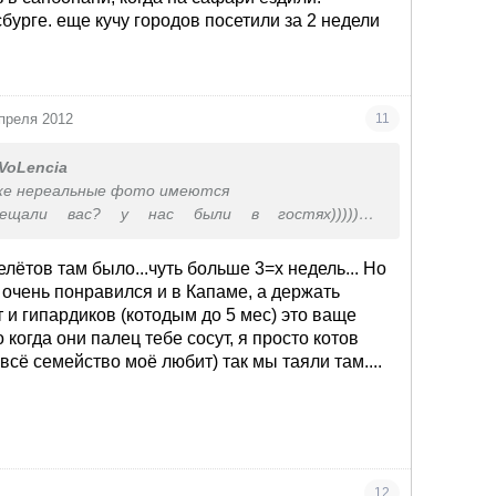
бурге. еще кучу городов посетили за 2 недели
преля 2012
11
VoLencia
оже нереальные фото имеются
ещали вас? у нас были в гостях)))))мы
ь в санбонани, когда на сафари ездили.
есбурге. еще кучу городов посетили за 2 недели
елётов там было...чуть больше 3=х недель... Но
 очень понравился и в Капаме, а держать
 и гипардиков (котодым до 5 мес) это ваще
 когда они палец тебе сосут, я просто котов
всё семейство моё любит) так мы таяли там....
12