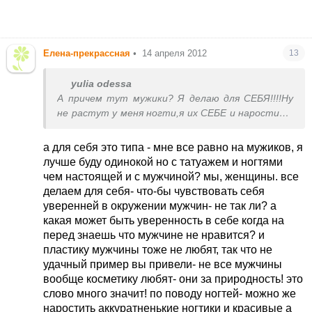
Елена-прекрассная
•
14 апреля 2012
13
yulia odessa
А причем тут мужики? Я делаю для СЕБЯ!!!!Ну
не растут у меня ногти,я их СЕБЕ и наростила.
И с ресницами ходила - не ему же их красить,а
мне - сначала накрась,вечером сотри! А если вам
а для себя это типа - мне все равно на мужиков, я
мужмк скажет: грудь маленькая,ноги
лучше буду одинокой но с татуажем и ногтями
короткие,уши торчат - будете на пластике
чем настоящей и с мужчиной? мы, женщины. все
сидеть?! Если женщине нравиться и ей хочется
делаем для себя- что-бы чувствовать себя
- пусть делает!А ее мужчина любит ее совсем
уверенней в окружении мужчин- не так ли? а
не за татуаж,ногти,брови....
какая может быть уверенность в себе когда на
перед знаешь что мужчине не нравится? и
пластику мужчины тоже не любят, так что не
удачный пример вы привели- не все мужчины
вообще косметику любят- они за природность! это
слово много значит! по поводу ногтей- можно же
наростить аккуратненькие ногтики и красивые а