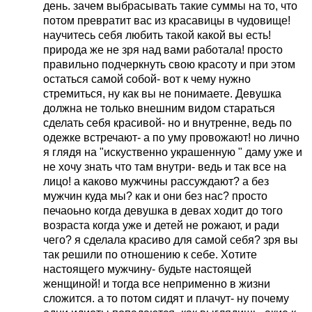
день. зачем выбрасывать такие суммы на то, что
потом превратит вас из красавицы в чудовище!
научитесь себя любить такой какой вы есть!
природа же не зря над вами работала! просто
правильно подчеркнуть свою красоту и при этом
остаться самой собой- вот к чему нужно
стремиться, ну как вы не понимаете. Девушка
должна не только внешним видом стараться
сделать себя красивой- но и внутренне, ведь по
одежке встречают- а по уму провожают! но лично
я глядя на "искуственно украшенную " даму уже и
не хочу знать что там внутри- ведь и так все на
лицо! а каково мужчины рассуждают? а без
мужчин куда мы? как и они без нас? просто
печаоьно когда девушка в девах ходит до того
возраста когда уже и детей не рожают, и ради
чего? я сделала красиво для самой себя? зря вы
так решили по отношению к себе. Хотите
настоящего мужчину- будьте настоящей
женщиной! и тогда все неприменно в жизни
сложится. а то потом сидят и плачут- ну почему