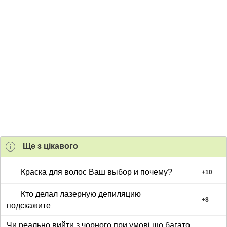
Ще з цiкавого
Краска для волос Ваш выбор и почему?
+
10
Кто делал лазерную депиляцию
+
8
подскажите
Чи реально вийти з чорного при умові що багато