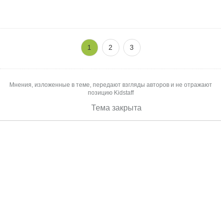
сбывается...
1
2
3
Мнения, изложенные в теме, передают взгляды авторов и не отражают
позицию Kidstaff
Тема закрыта