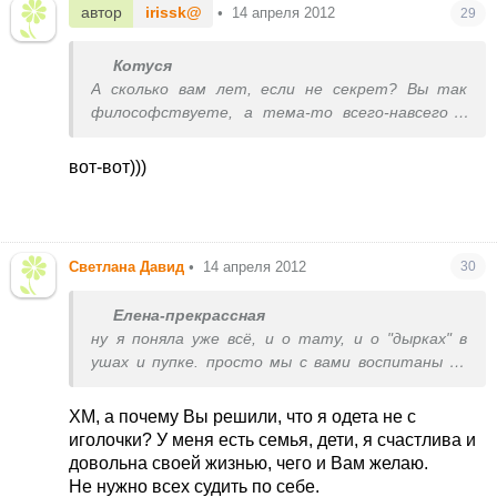
автор
irissk@
•
14 апреля 2012
29
Котуся
А сколько вам лет, если не секрет? Вы так
философствуете, а тема-то всего-навсего о
татуаже... Который держится до 3 лет всего..
Какие складочки, причем тут силикон, мужчины
вот-вот)))
и старые девы???
Светлана Давид
•
14 апреля 2012
30
Елена-прекрассная
ну я поняла уже всё, и о тату, и о "дырках" в
ушах и пупке. просто мы с вами воспитаны по
разному, разные были приоритеты родителями
в нас заложены- я например всегда мечтала
ХМ, а почему Вы решили, что я одета не с
быть одетой с иголочки- и я этого добилась-
иголочки? У меня есть семья, дети, я счастлива и
мечты сбываются! но то какие мечты... они
довольна своей жизнью, чего и Вам желаю.
ведь у всех разные. кто-то мечтает умереть...и
Не нужно всех судить по себе.