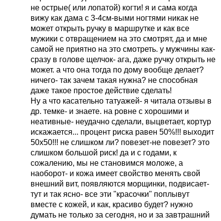
не острые( или лопатой) когти! я и сама когда
вижу как дама с 3-4см-выми ногтями никак не
может открыть ручку в маршрутке и как все
мужики с отвращением на это смотрят, да и мне
самой не приятно на это смотреть. у мужчины как-
сразу в голове щелчок- ага, даже ручку открыть не
может. а что она тогда по дому вообще делает?
ничего- так зачем такая нужна? не способная
даже такое простое действие сделать!
Ну а что касательно татуажей- я читала отзывы в
др. темке- и знаете. на ровне с хорошими и
неативные- неудачно сделали, выцветает, кортур
искажается... процент риска равен 50%!!! выходит
50х50!!! не слишком ли? повезет-не повезет? это
слишком большой риск! да и с годами, к
сожалению, мы не становимся моложе, а
наоборот- и кожа имеет свойство менять свой
внешний вит, появляются морщинки, подвисает-
тут и так ясно- все эти "красочки" поплывут
вместе с кожей, и как, красиво будет? нужно
думать не только за сегодня, но и за завтрашний