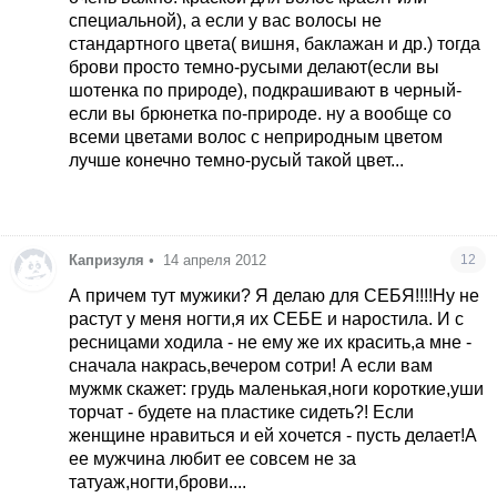
специальной), а если у вас волосы не
стандартного цвета( вишня, баклажан и др.) тогда
брови просто темно-русыми делают(если вы
шотенка по природе), подкрашивают в черный-
если вы брюнетка по-природе. ну а вообще со
всеми цветами волос с неприродным цветом
лучше конечно темно-русый такой цвет...
Капризуля
•
14 апреля 2012
12
А причем тут мужики? Я делаю для СЕБЯ!!!!Ну не
растут у меня ногти,я их СЕБЕ и наростила. И с
ресницами ходила - не ему же их красить,а мне -
сначала накрась,вечером сотри! А если вам
мужмк скажет: грудь маленькая,ноги короткие,уши
торчат - будете на пластике сидеть?! Если
женщине нравиться и ей хочется - пусть делает!А
ее мужчина любит ее совсем не за
татуаж,ногти,брови....