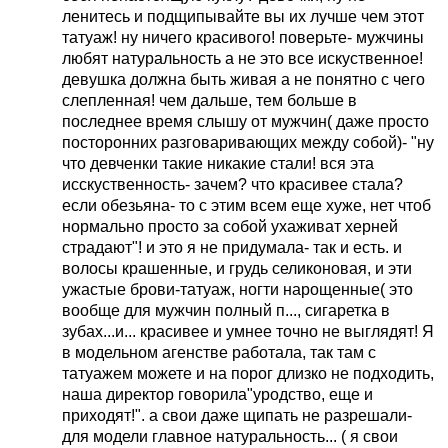
ленитесь и подщипывайте вы их лучше чем этот
татуаж! ну ничего красивого! поверьте- мужчины
любят натуральность а не это все искуственное!
девушка должна быть живая а не понятно с чего
слепленная! чем дальше, тем больше в
последнее время слышу от мужчин( даже просто
посторонних разговаривающих между собой)- "ну
что девченки такие никакие стали! вся эта
исскуственность- зачем? что красивее стала?
если обезьяна- то с этим всем еще хуже, нет чтоб
нормально просто за собой ухаживат херней
страдают"! и это я не придумала- так и есть. и
волосы крашенные, и грудь селиконовая, и эти
ужастые брови-татуаж, ногти нарощенные( это
вообще для мужчин полный п..., сигаретка в
зубах...и... красивее и умнее точно не выглядят! Я
в модельном агенстве работала, так там с
татуажем можете и на порог длизко не подходить,
наша директор говорила"уродство, еще и
приходят!". а свои даже щипать не разрешали-
для модели главное натуральность... ( я свои