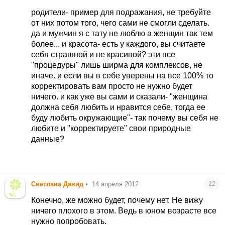
И моему мужу я нравлюсь, меньше он меня не
родители- пример для подражания, не требуйте
начал любить после всех этих процедур.
от них потом того, чего сами не смогли сделать.
Ведь женщина должна себя любить и нравится
да и мужчин я с тату не люблю а женщин так тем
себе, тогда ее буду любить окружающее. Не
более... и красота- есть у каждого, вы считаете
всем природа подарила натуральную красоту,
себя страшной и не красивой? эти все
иногда ее можно исправить и
"процедуры" лишь ширма для комплексов, не
подкорректировать.
иначе. и если вы в себе уверены на все 100% то
корректировать вам просто не нужно будет
ничего. и как уже вы сами и сказали- "женщина
должна себя любить и нравится себе, тогда ее
буду любить окружающие"- так почему вы себя не
любите и "корректируете" свои природные
данные?
Светлана Давид
•
14 апреля 2012
22
Конечно, же можно будет, почему нет. Не вижу
ничего плохого в этом. Ведь в юном возрасте все
нужно попробовать.