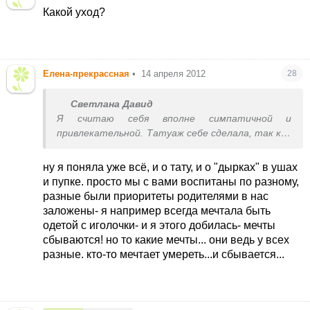
Какой уход?
Елена-прекрассная
•
14 апреля 2012
28
Светлана Давид
Я считаю себя вполне симпатичной и
привлекательной. Татуаж себе сделала, так как
у меня нету времени красится по утрам. А
тату, потому что это была моя мечта, а
ну я поняла уже всё, и о тату, и о "дырках" в ушах
мечты должны осуществятся.
и пупке. просто мы с вами воспитаны по разному,
И забыла еще дописать, пирсинг у меня на пупке
разные были приоритеты родителями в нас
тоже имеется и в левом ухе три дырки.
заложены- я например всегда мечтала быть
одетой с иголочки- и я этого добилась- мечты
сбываются! но то какие мечты... они ведь у всех
разные. кто-то мечтает умереть...и сбывается...