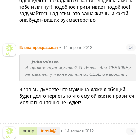
одни идиоты попадаются- как выглядишь- акие к
тебе и липнут! подобное притягивает подобное!
задумайтесь над этим. это ваша жизнь- и какой
она будет- ваших рук мастерство.
Елена-прекрассная
•
14 апреля 2012
14
yulia odessa
А причем тут мужики? Я делаю для СЕБЯ!!!!Ну
не растут у меня ногти,я их СЕБЕ и наростила.
И с ресницами ходила - не ему же их красить,а
мне - сначала накрась,вечером сотри! А если вам
и зря вы думаете что мужчина-даже любящий
мужмк скажет: грудь маленькая,ноги
будет долго терпеть то что ему ой как не нравится,
короткие,уши торчат - будете на пластике
молчать он точно не будет!
сидеть?! Если женщине нравиться и ей хочется
- пусть делает!А ее мужчина любит ее совсем
не за татуаж,ногти,брови....
автор
irissk@
•
14 апреля 2012
15