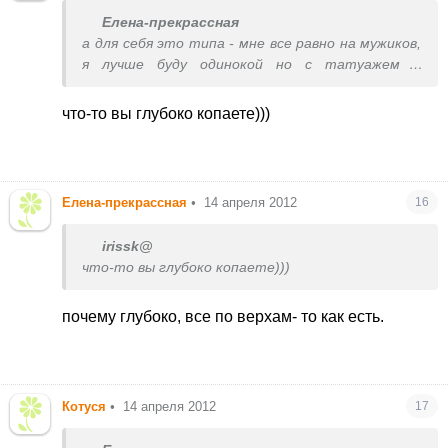
Елена-прекрассная
а для себя это типа - мне все равно на мужиков,
я лучше буду одинокой но с татуажем и
ногтями чем настоящей и с мужчиной? мы,
женщины. все делаем для себя- что-бы
что-то вы глубоко копаете)))
чувствовать себя уверенней в окружении
мужчин- не так ли? а какая может быть
уверенность в себе когда на перед знаешь что
мужчине не нравится? и пластику мужчины
Елена-прекрассная
•
14 апреля 2012
16
тоже не любят, так что не удачный пример вы
привели- не все мужчины вообще косметику
irissk@
любят- они за природность! это слово много
что-то вы глубоко копаете)))
значит! по поводу ногтей- можно же наростить
аккуратненькие ногтики и красивые а не
почему глубоко, все по верхам- то как есть.
острые( или лопатой) когти! я и сама когда
вижу как дама с 3-4см-выми ногтями никак не
может открыть ручку в маршрутке и как все
мужики с отвращением на это смотрят, да и
мне самой не приятно на это смотреть. у
Котуся
•
14 апреля 2012
17
мужчины как- сразу в голове щелчок- ага, даже
ручку открыть не может. а что она тогда по