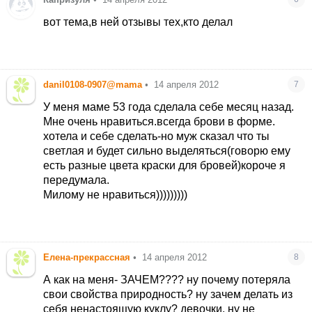
вот тема,в ней отзывы тех,кто делал
danil0108-0907@mama
•
14 апреля 2012
7
У меня маме 53 года сделала себе месяц назад.
Мне очень нравиться.всегда брови в форме.
хотела и себе сделать-но муж сказал что ты
светлая и будет сильно выделяться(говорю ему
есть разные цвета краски для бровей)короче я
передумала.
Милому не нравиться)))))))))
Елена-прекрассная
•
14 апреля 2012
8
А как на меня- ЗАЧЕМ???? ну почему потеряла
свои свойства природность? ну зачем делать из
себя ненастоящую куклу? девочки, ну не