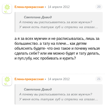
Елена-прекрассная
•
14 апреля 2012
20
Светлана Давид
А почему вы расписываетесь за всех мужчин?
У меня есть татуаж губ и стрелки на глазах, а
также тату на плече
И моему мужу я нравлюсь, меньше он меня не
а я за всех мужчин и не расписывалась, лишь за
начал любить после всех этих процедур.
большинство. а тату на плече... как детям
Ведь женщина должна себя любить и нравится
объяснять будете- что оно такое и почему нельзя
себе, тогда ее буду любить окружающее. Не
сделать себе? или им можно будет и тату делать,
всем природа подарила натуральную красоту,
и пуп,губу, нос пробивать и курить?
иногда ее можно исправить и
подкорректировать.
Елена-прекрассная
•
14 апреля 2012
21
Светлана Давид
А почему вы расписываетесь за всех мужчин?
У меня есть татуаж губ и стрелки на глазах, а
также тату на плече