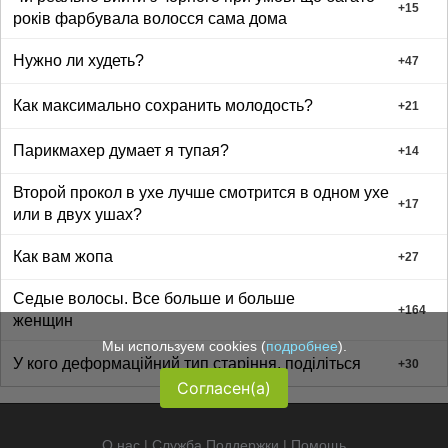
+
15
років фарбувала волосся сама дома
Нужно ли худеть?
+
47
Как максимально сохранить молодость?
+
21
Парикмахер думает я тупая?
+
14
Второй прокол в ухе лучше смотрится в одном ухе
+
17
или в двух ушах?
Как вам жопа
+
27
Седые волосы. Все больше и больше
+
164
женщин
Мы используем cookies (
подробнее
).
У кого деформаційний тип старіння, поділіться
+
30
Согласен(а)
О нас
|
Служба Поддержки
|
Помощь