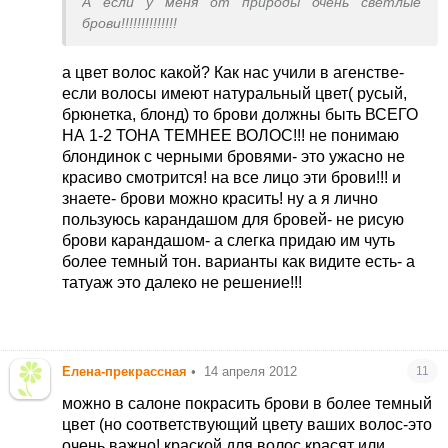
А если у меня от природы очень светлые
брови!!!!!!!!!!!!!!
а цвет волос какой? Как нас учили в агенстве-
если волосы имеют натуральный цвет( русый,
брюнетка, блонд) то брови должны быть ВСЕГО
НА 1-2 ТОНА ТЕМНЕЕ ВОЛОС!!! не понимаю
блондинок с черными бровями- это ужасно не
красиво смотрится! на все лицо эти брови!!! и
знаете- брови можно красить! ну а я лично
пользуюсь карандашом для бровей- не рисую
брови карандашом- а слегка придаю им чуть
более темный тон. варианты как видите есть- а
татуаж это далеко не решение!!!
Елена-прекрассная
•
14 апреля 2012
11
можно в салоне покрасить брови в более темный
цвет (но соответствующий цвету ваших волос-это
очень важно! краской для волос красят или