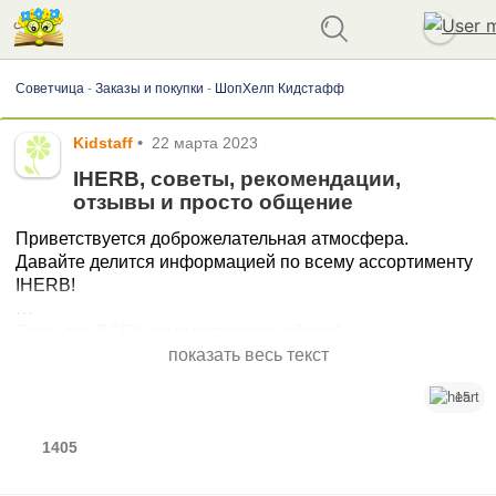
Советчица
-
Заказы и покупки
-
ШопХелп Кидстафф
Kidstaff
•
22 марта 2023
IHERB, cоветы, рекомендации,
отзывы и просто общение
Приветствуется доброжелательная атмосфера.
Давайте делится информацией по всему ассортименту
IHERB!
Тема для ВСЕХ кому интересен айхерб.
Запрещено рекламировать свои услуги, коды и тд. по
показать весь текст
списку. Тема информационная, позитивная.
15
Эта тема является продолжение первой закрытой темы
https://sovet.kidstaff.com.ua/question-228644
1405