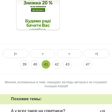
|«
«
»
»|
39
40
41
42
43
…
47
Мнения, изложенные в теме, передают взгляды авторов и не отражают
позицию Kidstaff
Похожие темы:
А у всех такое на советчице?
+
18