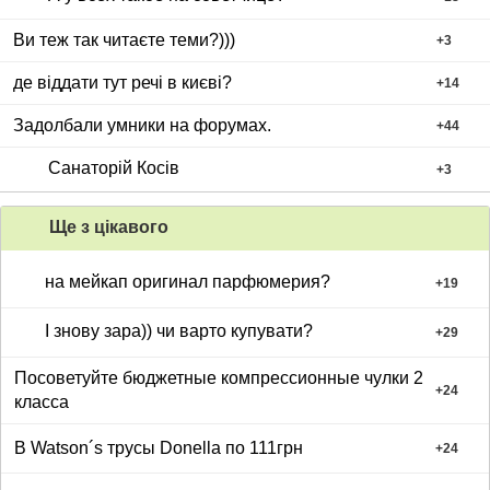
Ви теж так читаєте теми?)))
+
3
де віддати тут речі в києві?
+
14
Задолбали умники на форумах.
+
44
Санаторій Косів
+
3
Ще з цiкавого
на мейкап оригинал парфюмерия?
+
19
І знову зара)) чи варто купувати?
+
29
Посоветуйте бюджетные компрессионные чулки 2
+
24
класса
В Watson´s трусы Donella по 111грн
+
24