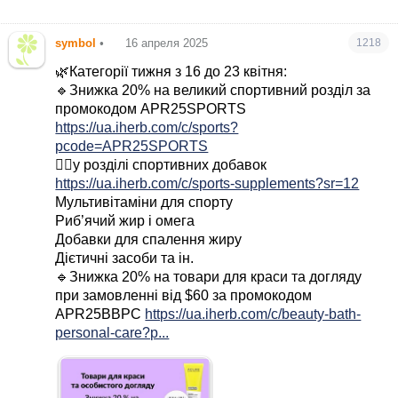
symbol
•
16 апреля 2025
1218
🌿Категорії тижня з 16 до 23 квітня:
🔹Знижка 20% на великий спортивний розділ за
промокодом APR25SPORTS
https://ua.iherb.com/c/sports?
pcode=APR25SPORTS
☝🏻у розділі спортивних добавок
https://ua.iherb.com/c/sports-supplements?sr=12
Мультивітаміни для спорту
Риб’ячий жир і омега
Добавки для спалення жиру
Дієтичні засоби та ін.
🔹Знижка 20% на товари для краси та догляду
при замовленні від $60 за промокодом
APR25BBPC
https://ua.iherb.com/c/beauty-bath-
personal-care?p...