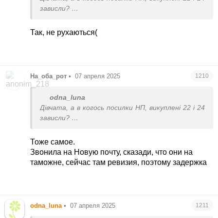
зависли?
трекаються, що 27го виїхали з Польші і все,
тиша...
Так, не рухаються(
На_оба_рот
•
07 апреля 2025
1210
odna_luna
Дівчата, а в когось посилки НП, викуплені 22 і 24
зависли?
трекаються, що 27го виїхали з Польші і все,
тиша...
Тоже самое.
Звонила на Новую почту, сказади, что они на
таможне, сейчас там ревизия, поэтому задержка
odna_luna
•
07 апреля 2025
1211