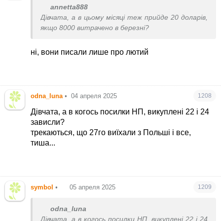
annetta888
Дівчата, а в цьому місяці теж прийде 20 доларів,
якщо 8000 витрачено в березні?
ні, вони писали лише про лютий
odna_luna
•
04 апреля 2025
1208
Дівчата, а в когось посилки НП, викуплені 22 і 24
зависли?
трекаються, що 27го виїхали з Польші і все,
тиша...
symbol
•
05 апреля 2025
1209
odna_luna
Дівчата, а в когось посилки НП, викуплені 22 і 24