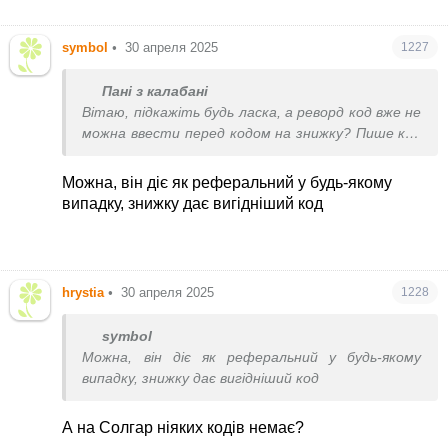
symbol
•
30 апреля 2025
1227
Пані з калабані
Вітаю, підкажіть будь ласка, а реворд код вже не
можна ввести перед кодом на знижку? Пише код
не примінився. Дякую
Можна, він діє як реферальний у будь-якому
випадку, знижку дає вигідніший код
hrystia
•
30 апреля 2025
1228
symbol
Можна, він діє як реферальний у будь-якому
випадку, знижку дає вигідніший код
А на Солгар ніяких кодів немає?