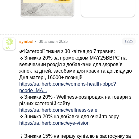
symbol
•
30 апреля 2025
1225
🌿Категорії тижня з 30 квітня до 7 травня:
🔹Знижка 20% за промокодом MAY25BBPC на
величезний розділ з добавками для здоров’я
жінок та дітей, засобами для краси та догляду до
Дня матері, 16000+ позицій
https://ua.iherb.com/c/womens-health-bbpc?
pcode=MA...
🔹Знижка 20% - Wellness-розпродаж на товари з
різних категорій сайту
https://ua.iherb.com/c/wellness-sale
🔹Знижка 20% на добавки для очей та зору
https://ua.iherb.com/c/eye-vision
📱Знижка 15% на першу купівлю в застосунку за