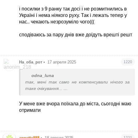
і посилки з 9 ранку так досі і не розмитнились в
Україні і нема ніякого руху. Так і лежать тепер у
нас.. чекають незрозуміло чого(((
сподіваюсь за пару днів вже доїдуть врешті решт
На_оба_рот
•
17 апреля 2025
1220
odna_luna
так, мені так само не компенсували нічого за
таке очікування...
чекайте і все
У мене вже вчора поїхала до міста, сьогодні маю
і посилки з 9 ранку так досі і не розмитнились в
отримати
Україні і нема ніякого руху. Так і лежать тепер у
нас.. чекають незрозуміло чого(((
сподіваюсь за пару днів вже доїдуть врешті
annetta888
•
18 апреля 2025
1221