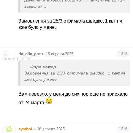
Дівчата, а в когось посилки НП, викуплені 22 і 24
зависли?
трекаються, що 27го виїхали з Польші і все,
тиша...
Замовлення за 25/3 отримала швидко, 1 квітня
вже було у мене.
На_оба_рот
•
16 апреля 2025
1215
Форс мажор
Замовлення за 25/3 отримала швидко, 1 квітня
вже було у мене.
Вам повезло, у меня до сих пор ещё не приехало
от 24 марта
symbol
•
16 апреля 2025
1216