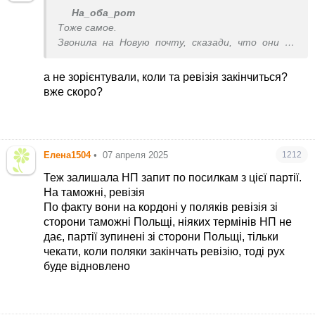
На_оба_рот
Тоже самое.
Звонила на Новую почту, сказади, что они на
таможне, сейчас там ревизия, поэтому
задержка
а не зорієнтували, коли та ревізія закінчиться?
вже скоро?
Елена1504
•
07 апреля 2025
1212
Теж залишала НП запит по посилкам з цієї партії.
На таможні, ревізія
По факту вони на кордоні у поляків ревізія зі
сторони таможні Польщі, ніяких термінів НП не
дає, партії зупинені зі сторони Польщі, тільки
чекати, коли поляки закінчать ревізію, тоді рух
буде відновлено