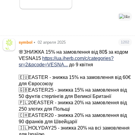
1
symbol
•
02 апреля 2025
1202
🌸ЗНИЖКА 15% на замовлення від 80$ за кодом
VESNA15
https://ua.iherb.com/c/categories?
sr=2&pcode=VESNA...
до 9 квітня
🇪🇺EASTER - знижка 15% на замовлення від 60€
для Євросоюзу
🇬🇧EASTER25 - знижка 15% на замовлення від
50 фунтів стерлінгів для Великої Британії
🇵🇱20EASTER - знижка 20% на замовлення від
250 злотих для Польщі
🇨🇭EASTER20 - знижка 20% на замовлення від
90 франків для Швейцарії
🇮🇱HOLYDAY25 - знижка 20% на всі замовлення
для Ізраїлю