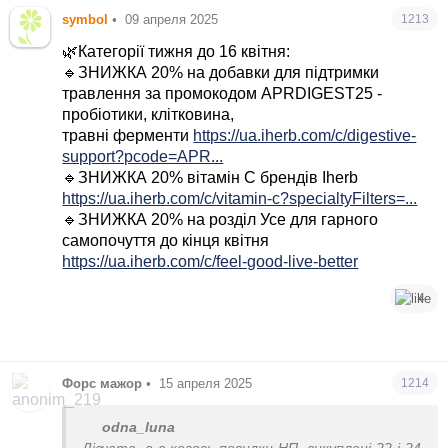
symbol
•
09 апреля 2025
1213
🌿Категорії тижня до 16 квітня:
🔹ЗНИЖКА 20% на добавки для підтримки
травлення за промокодом APRDIGEST25 -
пробіотики, клітковина,
травні ферменти
https://ua.iherb.com/c/digestive-
support?pcode=APR...
🔹ЗНИЖКА 20% вітамін С брендів Iherb
https://ua.iherb.com/c/vitamin-c?specialtyFilters=...
🔹ЗНИЖКА 20% на розділ Усе для гарного
самопочуття до кінця квітня
https://ua.iherb.com/c/feel-good-live-better
4
Форс мажор
•
15 апреля 2025
1214
odna_luna