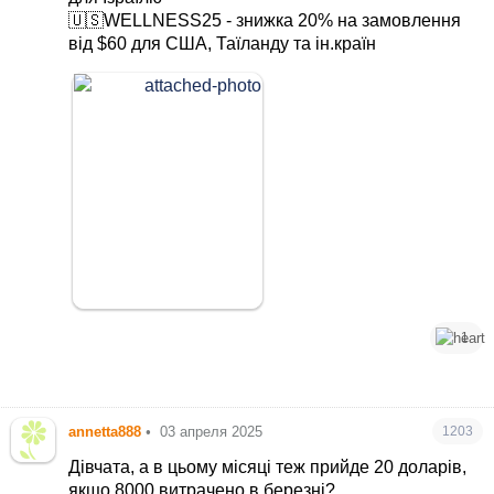
🇺🇸WELLNESS25 - знижка 20% на замовлення
від $60 для США, Таїланду та ін.країн
1
annetta888
•
03 апреля 2025
1203
Дівчата, а в цьому місяці теж прийде 20 доларів,
якщо 8000 витрачено в березні?