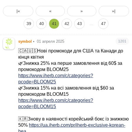
|«
«
»
»|
39
40
41
42
43
…
47
symbol
•
01 апреля 2025
1201
🇨🇦🇺🇸Нові промокоди для США та Канади до
кінця квітня
🌿Знижка 25% на перше замовлення від 60$ за
промокодом BLOOM25
https://www.iherb.com/c/categories?
pcode=BLOOM25
🌿Знижка 15% на всі замовлення від $60 за
промокодом BLOOM15
https://www.iherb.com/c/categories?
pcode=BLOOM15
🇰🇷Знову в наявності корейський бокс із знижкою
50%
https://ua.iherb.com/pr/iherb-exclusive-korean-
bea...