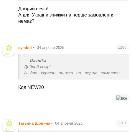
🌿Знижка 25% на перше замовлення від 60$ за
промокодом BLOOM25
Добрий вечір!
https://www.iherb.com/c/categories?
А для України знижки на перше замовлення
pcode=BLOOM25
немає?
🌿Знижка 15% на всі замовлення від $60 за
промокодом BLOOM15
https://www.iherb.com/c/categories?
pcode=BLOOM15
symbol
•
04 апреля 2025
1206
🇰🇷Знову в наявності корейський бокс із
Davidka
знижкою 50%
https://ua.iherb.com/pr/iherb-
Добрий вечір!
exclusive-korean-bea...
А для України знижки на перше замовлення
немає?
Код NEW20
2
Татьяна Шопина
•
04 апреля 2025
1207