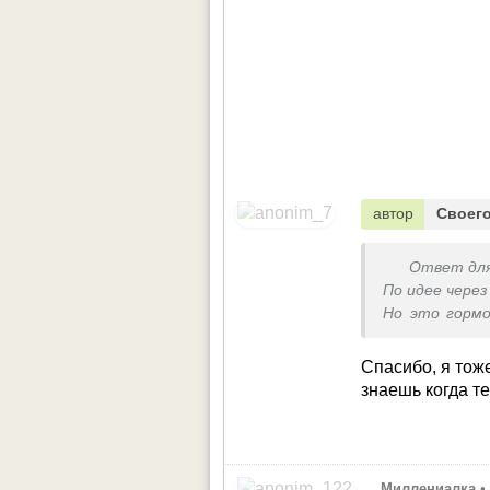
автор
Своего
Ответ дл
По идее чере
Но это гормо
может быть 
Спасибо, я тож
знаешь когда т
Миллениалка
•