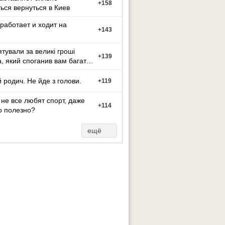
+
158
ься вернуться в Киев
работает и ходит на
+
143
ятували за великі гроші
+
139
а, який споганив вам багато
иття?
 родич. Не йде з голови.
+
119
не все любят спорт, даже
+
114
о полезно?
ещё