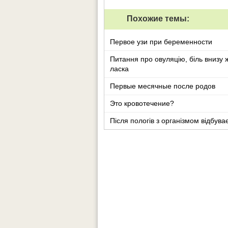
Похожие темы:
Первое узи при беременности
Питання про овуляцію, біль внизу ж
ласка
Первые месячные после родов
Это кровотечение?
Після пологів з організмом відбува