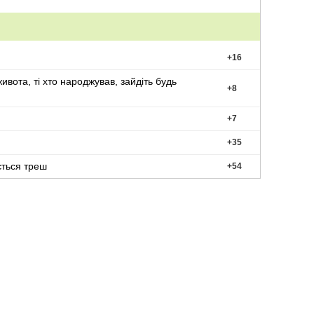
+
16
ивота, ті хто народжував, зайдіть будь
+
8
+
7
+
35
ється треш
+
54