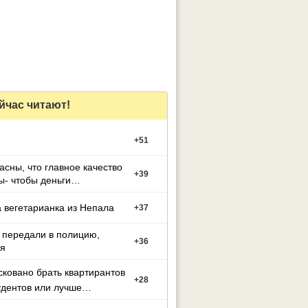
йчас читают!
+
51
асны, что главное качество
+
39
- чтобы деньги
тывал?
 вегетарианка из Непала
+
37
 передали в полицию,
+
36
я
сковано брать квартирантов
+
28
удентов или лучше