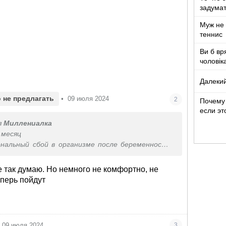
задумат
Муж не 
теннис
Ви б вр
чоловік
років ж
Далекий
 не предлагать
•
09 июля 2024
2
Почему 
если эт
я
Миллениалка
з месяц
нальный сбой в организме после беременности,
по разному…
е так думаю. Но немного не комфортно, не
еперь пойдут
09 июля 2024
3