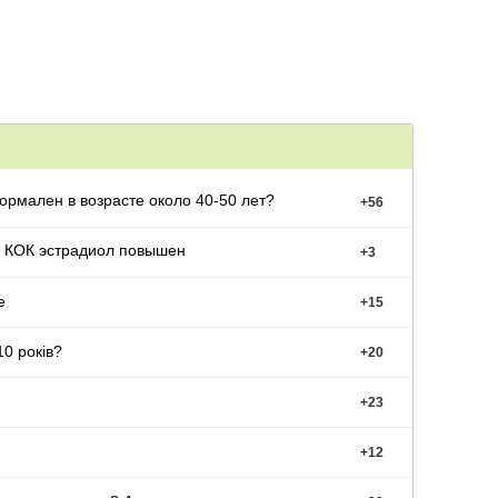
ормален в возрасте около 40-50 лет?
+
56
 КОК эстрадиол повышен
+
3
е
+
15
0 років?
+
20
+
23
+
12