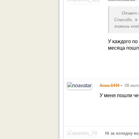
Ответ 
Спасибо, я
знаешь ког
У каждого по
месяца пошл
Анна-6444
•
09 июл
У меня пошли че
Ні за холодну в