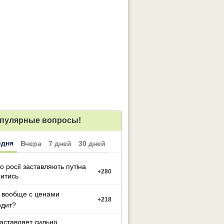
пулярные вопросы!
одня
Вчера
7 дней
30 дней
о росії заставляють путіна
+
280
итись
 вообще с ценами
+
218
одит?
заставляет сильно