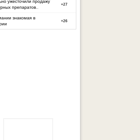
ьно ужесточили продажу
+
27
рных препаратов..
мании знакомая в
+
26
рии