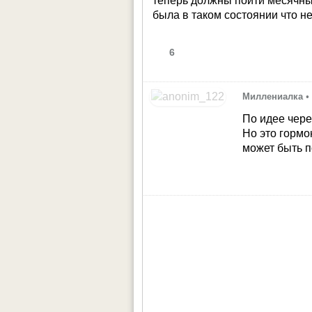
теперь должны пойти месячные
была в таком состоянии что н
6
Миллениалка
•
По идее чере
Но это гормо
может быть 