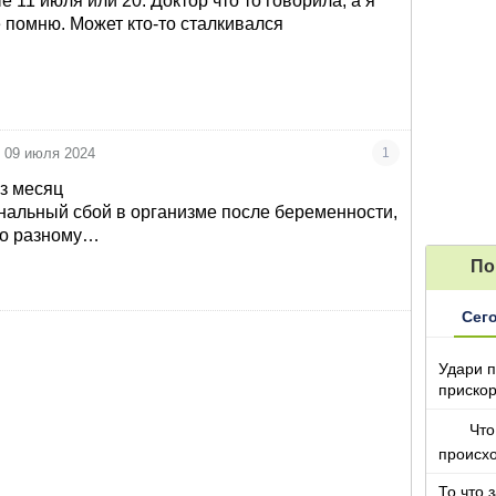
 11 июля или 20. Доктор что то говорила, а я
е помню. Может кто-то сталкивался
09 июля 2024
1
з месяц
нальный сбой в организме после беременности,
по разному…
По
Сег
Удари п
прискор
Что
происх
То что 