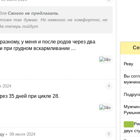
для
Своего не предлагать
 тоже так думаю. Но немного не комфортно, не
да теперь пойдут
 разному, у меня и после родов через два
Се
и при грудном вскармливании …
1
Реву.
Вы согл
мужчины
я 2024
4
зараба
Подруга
рез 35 дней при цикле 28.
Мужчин
1
Румыни
Ри
двух ст
оду
•
09 июля 2024
5
семью?