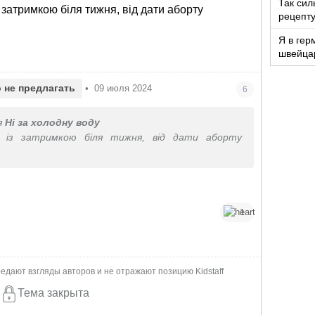
Так сил
 затримкою біля тижня, від дати аборту
рецепту
Я в гер
швейца
 не предлагать
•
09 июля 2024
6
я
Ні за холодну воду
 із затримкою біля тижня, від дати аборту
1
едают взгляды авторов и не отражают позицию Kidstaff
Тема закрыта