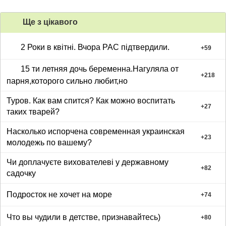
Ще з цiкавого
2 Роки в квітні. Вчора РАС підтвердили.
+
59
15 ти летняя дочь беременна.Нагуляла от
+
218
парня,которого сильно любит,но
Туров. Как вам спится? Как можно воспитать
+
27
таких тварей?
Насколько испорчена современная украинская
+
23
молодежь по вашему?
Чи доплачуєте вихователеві у державному
+
82
садочку
Подросток не хочет на море
+
74
Что вы чудили в детстве, признавайтесь)
+
80