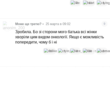
2
11
1
Може ще третю?
•
25 марта в 09:02
9
Зробила. Бо зі сторони мого батька всі жінки
хворіли цим видом онкології. Якщо є можливість
попередити, чому б і ні
10
2
2
31
1