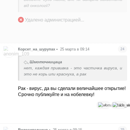
від онкології?
Удалено администрацией...
Корсет_на_шурупах
•
25 марта в 09:14
24
Шмоточницаца
нет, каждая прививка - это частичка вируса, и
это не корь или краснуха, а рак
Рак - вирус, да вы сделали величайшее открытие!
Срочно публикуйте и на нобелевку!
4
13
Вилосипедниця
•
25 марта в 09:15
25