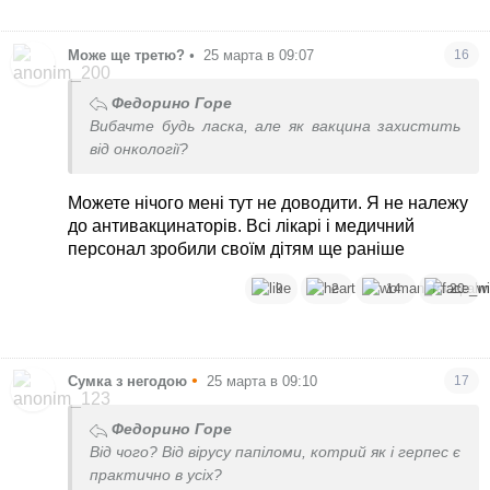
Може ще третю?
•
25 марта в 09:07
16
Федорино Горе
Вибачте будь ласка, але як вакцина захистить
від онкології?
Можете нічого мені тут не доводити. Я не належу
до антивакцинаторів. Всі лікарі і медичний
персонал зробили своїм дітям ще раніше
9
2
14
20
•
Сумка з негодою
25 марта в 09:10
17
Федорино Горе
Від чого? Від вірусу папіломи, котрий як і герпес є
практично в усіх?