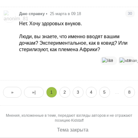
Даю справку
•
25 марта в 09:18
30
Нет. Хочу здоровых внуков.
Люди, вы знаете, что именно вводят вашим
дочкам? Экспериментальное, как в ковид? Или
стерилизуют, как племена Африки?
33
18
»
»|
1
2
3
4
5
…
8
Мнения, изложенные в теме, передают взгляды авторов и не отражают
позицию Kidstaff
Тема закрыта