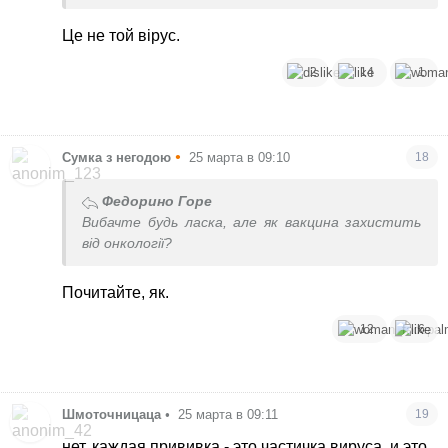
Це не той вірус.
2
14
1
•
Сумка з негодою
25 марта в 09:10
18
Федорино Горе
Вибачте будь ласка, але як вакцина захистить
від онкології?
Почитайте, як.
12
6
Шмоточницаца
•
25 марта в 09:11
19
нет, каждая прививка - это частичка вируса, и это