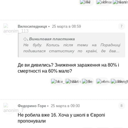
52
15
5
Вилосипедниця
•
25 марта в 08:59
7
Виниловая пластинка
Не буду. Колись після теми на Порадниці
подивилася статистику по країні, де давно
роблять це щеплення - була та сама динаміка з
ршм, що і до щеплень. Тобто, нічого це
Де ви дивились? Зниження зараження на 80% і
щеплення в популяції не змінило.
смертності на 60% мало?
4
22
5
4
30
Федорино Горе
•
25 марта в 09:00
8
Не робила вже 16. Хоча у школі в Європі
пропонували