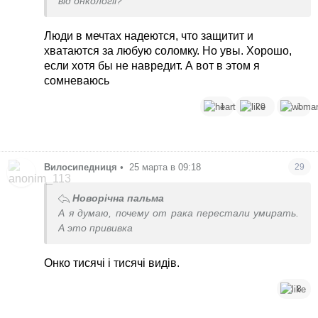
від онкології?
Люди в мечтах надеются, что защитит и
хватаются за любую соломку. Но увы. Хорошо,
если хотя бы не навредит. А вот в этом я
сомневаюсь
1
20
1
Вилосипедниця
•
25 марта в 09:18
29
Новорічна пальма
А я думаю, почему от рака перестали умирать.
А это прививка
Онко тисячі і тисячі видів.
8