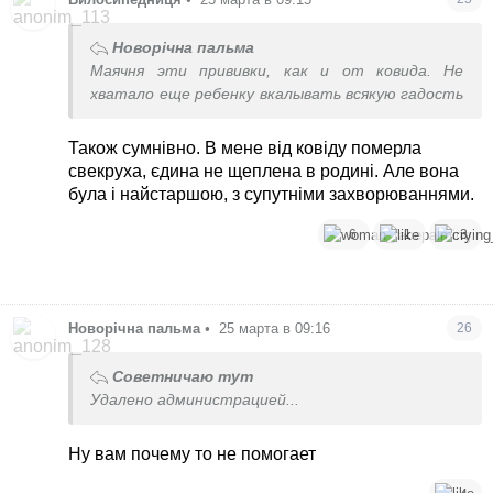
Новорічна пальма
Маячня эти прививки, как и от ковида. Не
хватало еще ребенку вкалывать всякую гадость
Також сумнівно. В мене від ковіду померла
свекруха, єдина не щеплена в родині. Але вона
була і найстаршою, з супутніми захворюваннями.
6
1
3
Новорічна пальма
•
25 марта в 09:16
26
Советничаю тут
Удалено администрацией...
Ну вам почему то не помогает