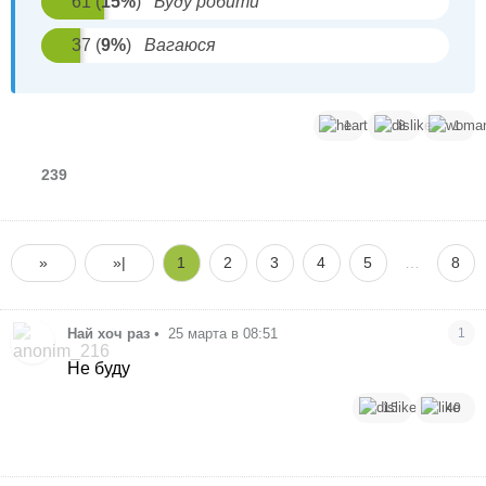
61
(
15
%
)
Буду робити
37
(
9
%
)
Вагаюся
1
8
1
239
»
»|
1
2
3
4
5
…
8
Най хоч раз
•
25 марта в 08:51
1
Не буду
15
40