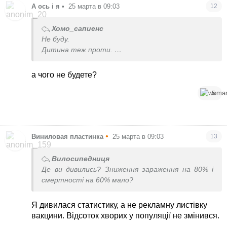
А ось і я
•
25 марта в 09:03
12
Хомо_сапиенс
Не буду.
Дитина теж проти.
Ризики знає, усвідомлює.
а чого не будете?
5
•
Виниловая пластинка
25 марта в 09:03
13
Вилосипедниця
Де ви дивились? Зниження зараження на 80% і
смертності на 60% мало?
Я дивилася статистику, а не рекламну листівку
вакцини. Відсоток хворих у популяції не змінився.