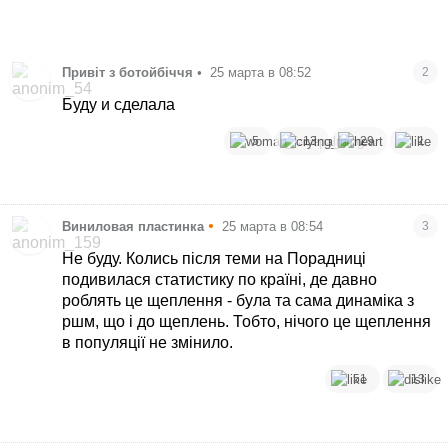
Привіт з ботойбіччя
•
25 марта в 08:52
2
Буду и сделала
5
13
29
1
•
Виниловая пластинка
25 марта в 08:54
3
Не буду. Колись після теми на Порадниці
подивилася статистику по країні, де давно
роблять це щеплення - була та сама динаміка з
ршм, що і до щеплень. Тобто, нічого це щеплення
в популяції не змінило.
51
13