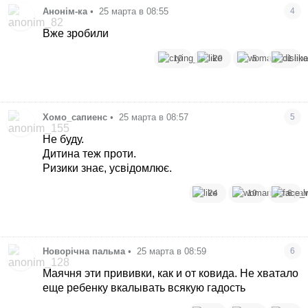
Анонім-ка
•
25 марта в 08:55
4
Вже зробили
10
20
5
1
Хомо_сапиенс
•
25 марта в 08:57
5
Не буду.
Дитина теж проти.
Ризики знає, усвідомлює.
24
10
6
Новорічна пальма
•
25 марта в 08:59
6
Маячня эти прививки, как и от ковида. Не хватало
еще ребенку вкалывать всякую гадость