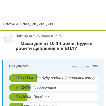
Советчица
-
Семья, Дом, Дети
-
Дети
Пліткарка
•
25 марта в 08:50
Мами дівчат 10-14 років, будете
робити щеплення від ВПЛ?
Результат:
вже голосів:
395
123
(
31
%
)
Не буду робити (напишіть чому)
94
(
24
%
)
Подивитися
80
(
20
%
)
Зробили