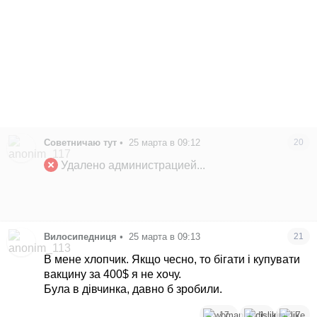
Советничаю тут
•
25 марта в 09:12
20
Удалено администрацией...
Вилосипедниця
•
25 марта в 09:13
21
В мене хлопчик. Якщо чесно, то бігати і купувати
вакцину за 400$ я не хочу.
Була в дівчинка, давно б зробили.
17
1
7