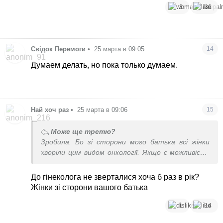
3
36
Свідок Перемоги
•
25 марта в 09:05
14
Думаем делать, но пока только думаем.
Най хоч раз
•
25 марта в 09:06
15
Може ще третю?
Зробила. Бо зі сторони мого батька всі жінки
хворіли цим видом онкології. Якщо є можливість
попередити, чому б і ні
До гінеколога не зверталися хоча б раз в рік?
Жінки зі сторони вашого батька
1
14