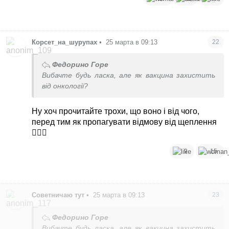
Корсет_на_шурупах
•
25 марта в 09:13
22
Федорино Горе
Вибачте будь ласка, але як вакцина захистить
від онкології?
Ну хоч прочитайте трохи, що воно і від чого,
перед тим як пропагувати відмову від щеплення
🤦🏼‍♀️
9
15
Советничаю тут
•
25 марта в 09:13
23
Федорино Горе
Вибачте будь ласка, але як вакцина захистить