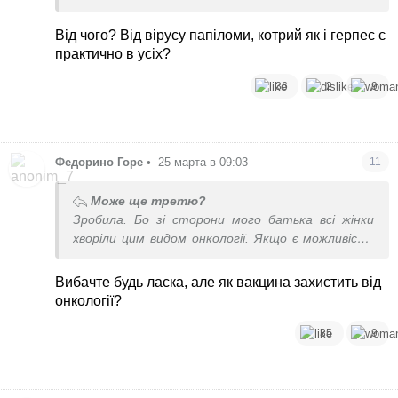
Від чого? Від вірусу папіломи, котрий як і герпес є
практично в усіх?
36
2
9
Федорино Горе
•
25 марта в 09:03
11
Може ще третю?
Зробила. Бо зі сторони мого батька всі жінки
хворіли цим видом онкології. Якщо є можливість
попередити, чому б і ні
Вибачте будь ласка, але як вакцина захистить від
онкології?
35
9