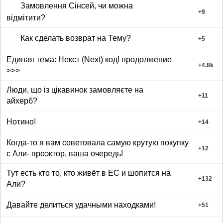
Замовлення Сінсей, чи можна
+
9
відмітити?
Как сделать возврат на Тему?
+
5
Единая тема: Некст (Next) код! продолжение
+
4.8k
>>>
Люди, що із цікавинок замовляєте на
+
11
айхерб?
Нотино!
+
14
Когда-то я вам советовала самую крутую покупку
+
12
с Али- проэктор, ваша очередь!
Тут есть кто то, кто живёт в ЕС и шопится на
+
132
Али?
Давайте делиться удачными находками!
+
51