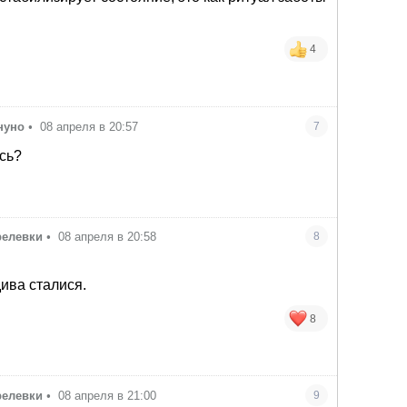
4
нуно
•
08 апреля в 20:57
7
сь?
релевки
•
08 апреля в 20:58
8
дива сталися.
8
релевки
•
08 апреля в 21:00
9