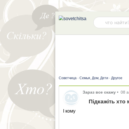
Советчица
-
Семья, Дом, Дети
-
Другое
Зараз все скажу
•
08 а
Підкажіть хто
І кому