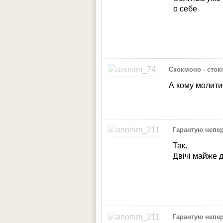
о себе
Скокмоно - сток
А кому молити
Гарантую непе
Так.
Двічі майже 
Гарантую непе