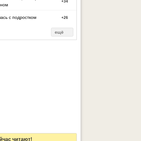
+
34
оном
ась с подростком
+
26
ещё
йчас читают!