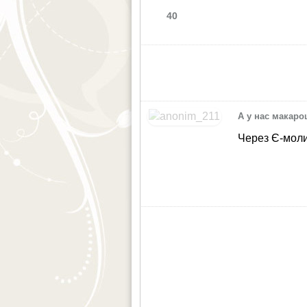
40
А у нас макар
Через Є-мол