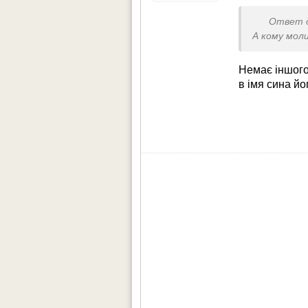
Ответ 
А кому мол
Немає іншого
в імя сина йо