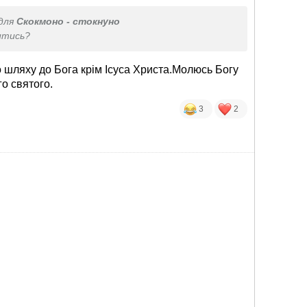
для
Скокмоно - стокнуно
итись?
 шляху до Бога крім Ісуса Христа.Молюсь Богу
го святого.
3
2