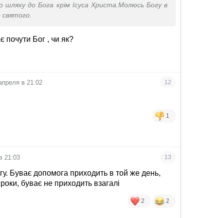
о шляху до Бога крім Ісуса Христа.Молюсь Богу в
о святого.
є почути Бог , чи як?
апреля в 21:02
12
1
в 21:03
13
у. Буває допомога приходить в той же день,
роки, буває не приходить взагалі
2
2