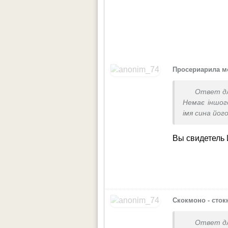
Просериарила м
Ответ д
Немає іншог
імя сина йог
Вы свидетель
Скокмоно - сток
Ответ д