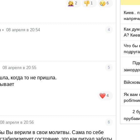
2
1
6
Киев.. 
напряч
Как дум
я
•
08 апреля в 20:54
4
А? Киев
Что бы 
подруга
которы
Під
•
08 апреля в 20:55
5
закорд
шла, когда то не пришла.
Війсков
бывает
Як вам 
4
робітни
2 б
прубав
08 апреля в 20:56
6
бы Вы верили в свои молитвы. Сама по себе
стабилизирует состояние, это как ритуал заботы