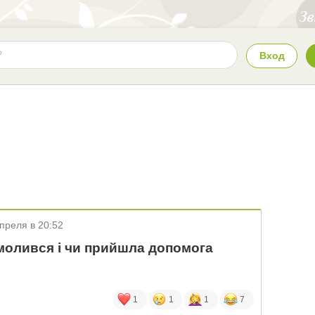
Вход
преля в 20:52
 молився і чи прийшла допомога
1
1
1
7