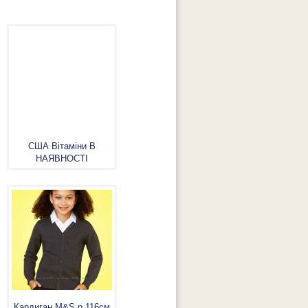
США Вітаміни В
НАЯВНОСТІ
Кардиган M&S р.116см