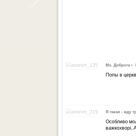
Ms. Доброта
•
Попы в церк
Я такая - жду 
Особливо мол
важкохворі. 