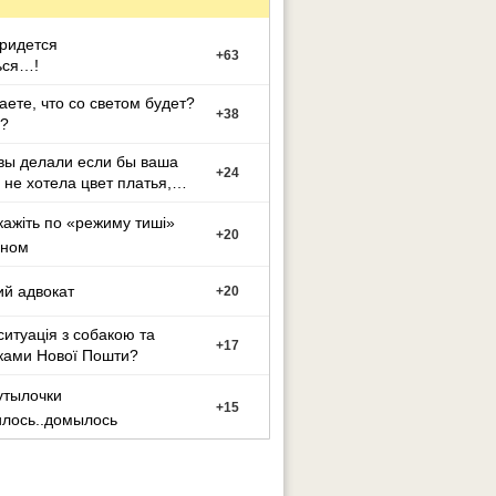
придется
+
63
ься…!
аете, что со светом будет?
+
38
?
вы делали если бы ваша
+
24
 не хотела цвет платья,
й вы выбрали
кажіть по «режиму тиші»
+
20
оном
ий адвокат
+
20
ситуацiя з собакою та
+
17
ками Нової Пошти?
утылочки
+
15
илось..домылось