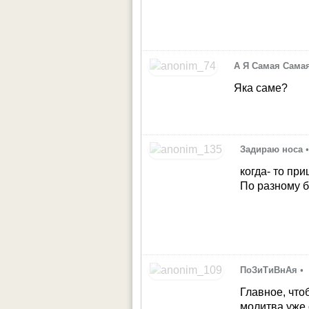
А Я Самая Сама
Яка саме?
Задираю носа
когда- то при
По разному 
ПоЗиТиВнАя
•
Главное, что
молитва уже 