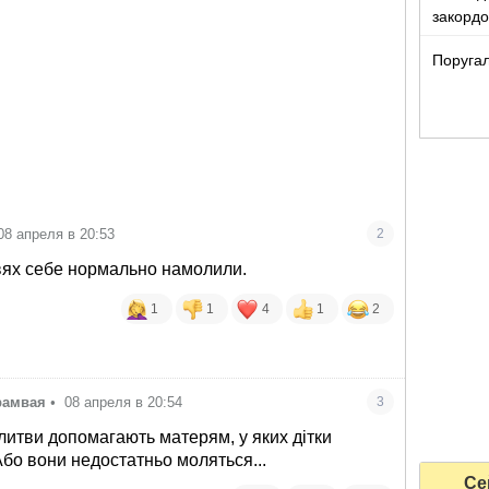
закорд
Поругал
08 апреля в 20:53
2
вях себе нормально намолили.
1
1
4
1
2
трамвая
•
08 апреля в 20:54
3
итви допомагають матерям, у яких дітки
Або вони недостатньо моляться...
Се