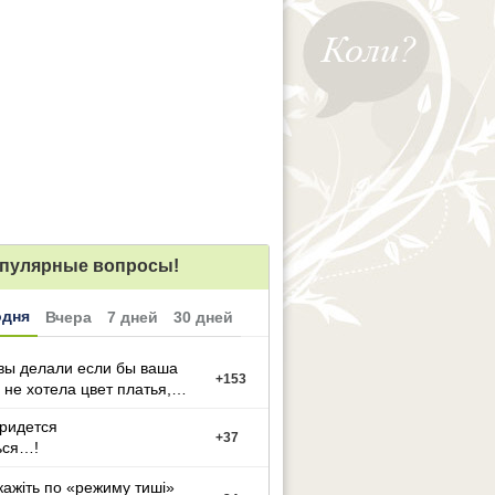
пулярные вопросы!
одня
Вчера
7 дней
30 дней
вы делали если бы ваша
+
153
 не хотела цвет платья,
й вы выбрали
придется
+
37
ься…!
кажіть по «режиму тиші»