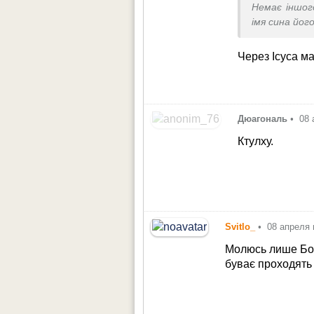
Немає іншог
імя сина йог
Через Ісуса ма
Дюагональ
•
08 
Ктулху.
Svitlo_
•
08 апреля 
Молюсь лише Бог
буває проходять 