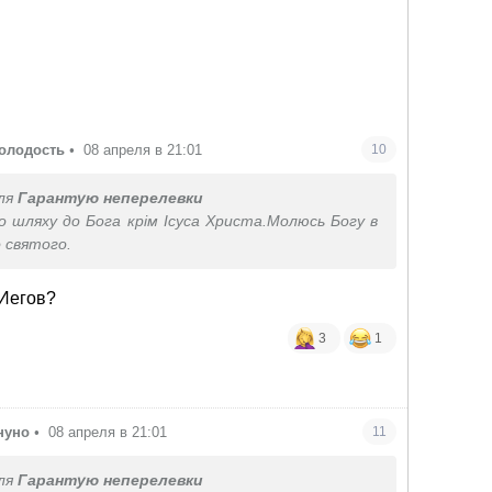
олодость
•
08 апреля в 21:01
10
ля
Гарантую неперелевки
о шляху до Бога крім Ісуса Христа.Молюсь Богу в
о святого.
 Иегов?
3
1
нуно
•
08 апреля в 21:01
11
ля
Гарантую неперелевки