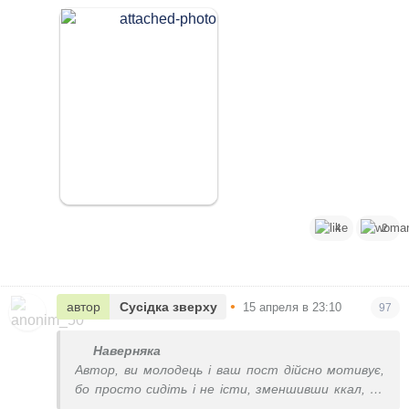
4
2
•
автор
Сусідка зверху
15 апреля в 23:10
97
Наверняка
Автор, ви молодець і ваш пост дійсно мотивує,
бо просто сидіть і не істи, зменшивши ккал, не
працює, а робота сидяча і ті 10 000 кроків, то ні