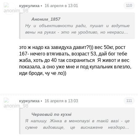
куркулиха
•
16 апреля в 13:01
110
Аноним_1857
Ну и объективности ради, пушап и вздутые
вены на руках - это не уродливо, но некрасиво.
Пушап - это для пущей уверенности? У вас
неприятие себя, хоть в 50 кг, хоть в 58. И
это ж надо ка завидуха давит?!)) вес 50кг, рост
живот у вас тут втянутый. Постоянное
167- нечего втягивать, возраст 53, дай бог тебе
напряжение. Тело устало и больше не хочет.
жаба, хоть до 40 так сохраниться
Я живот и вес
показала, а оно уже мне и под купальник влезло,
иди броди, чу че ло))
куркулиха
•
16 апреля в 13:03
111
Черговий по кухні
Я напишу. Жінка в менопаузі в такій вазі - це
сумне видовище, це виснажене нездорово
худорляве тіло. І скоріш за все, ви хочете не те