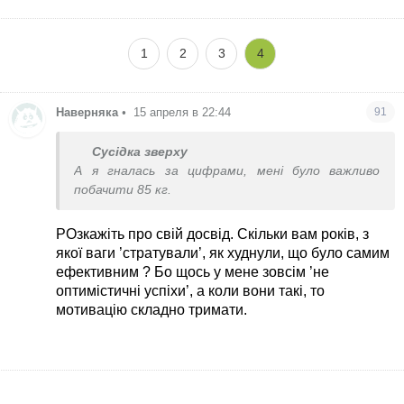
1
2
3
4
Наверняка
•
15 апреля в 22:44
91
Сусідка зверху
А я гналась за цифрами, мені було важливо
побачити 85 кг.
РОзкажіть про свій досвід. Скільки вам років, з
якої ваги ’стратували’, як худнули, що було самим
ефективним ? Бо щось у мене зовсім ’не
оптимістичні успіхи’, а коли вони такі, то
мотивацію складно тримати.