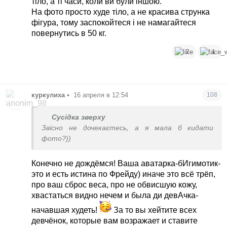
тіло, а ті часи, коли ви були іншою.
На фото просто худе тіло, а не красива струнка
фігура, тому заспокойтеся і не намагайтеся
повернутись в 50 кг.
2
1
куркулиха
•
16 апреля в 12:54
108
Сусідка зверху
Звісно не дочекаєтесь, а я мала б кидати
фото?))
Конечно не дождёмся! Ваша аватарка-бИгимотик-
это и есть истина по Фрейду) иначе это всё трёп,
про ваш сброс веса, про не обвисшую кожу,
хвастаться видно нечем и была ди девАчка-
начавшая худеть!
За то вы хейтите всех
девчёнок, которые вам возражает и ставите