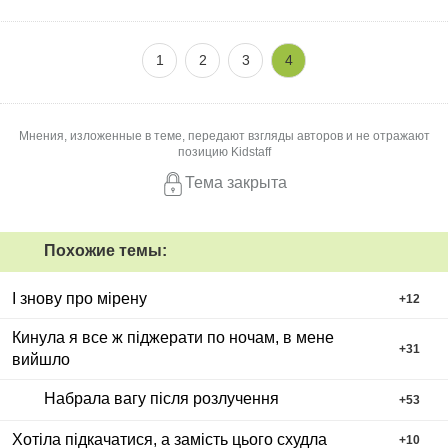
и ставите кислые морды под фото тех, кто
бросил вам вызов! И смачно раздаёте советы по
1
2
3
4
питанию, по диагнозам, гуру прям на
минималках
Мнения, изложенные в теме, передают взгляды авторов и не отражают
позицию Kidstaff
Тема закрыта
Похожие темы:
І знову про мірену
+
12
Кинула я все ж піджерати по ночам, в мене
+
31
вийшло
Набрала вагу після розлучення
+
53
Хотіла підкачатися, а замість цього схудла
+
10