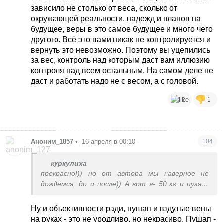
зависило не столько от веса, сколько от
окружающей реальности, надежд и планов на
будущее, веры в это самое будущее и много чего
другого. Всё это вами никак не контролируется и
вернуть это невозможно. Поэтому вы уцепились
за вес, контроль над которым даст вам иллюзию
контроля над всем остальным. На самом деле не
даст и работать надо не с весом, а с головой.
2
1
Аноним_1857
•
16 апреля в 00:10
104
куркулиха
прекрасно!)) но от автора мы наверное не
дождёмся, до и после)) А вот я- 50 кг и пузяки
нет(( а сейчас я 58, и кто мне скажет что это
было уродливо и надо к психиатру, если я хочу
Ну и объективности ради, пушап и вздутые вены
вернуться в тот вес))
на руках - это не уродливо, но некрасиво. Пушап -