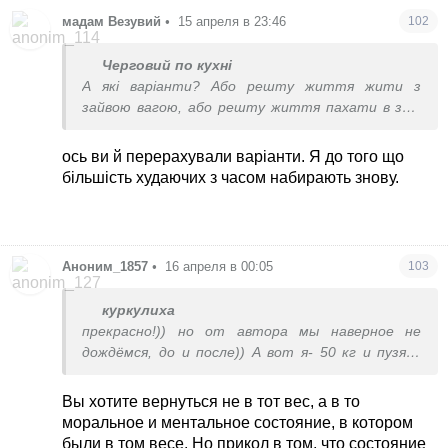
мадам Везувий
•
15 апреля в 23:46
102
Черговий по кухні
А які варіанти? Або решту життя жити з
зайвою вагою, або решту життя пахати в залі
як коняка або решту життя рахувати що та
скільки їсти. Або решту життя колоти мунжаро
ось ви й перерахували варіанти. Я до того що
більшість худаючих з часом набирають знову.
Аноним_1857
•
16 апреля в 00:05
103
куркулиха
прекрасно!)) но от автора мы наверное не
дождёмся, до и после)) А вот я- 50 кг и пузяки
нет(( а сейчас я 58, и кто мне скажет что это
было уродливо и надо к психиатру, если я хочу
Вы хотите вернуться не в тот вес, а в то
вернуться в тот вес))
моральное и ментальное состояние, в котором
были в том весе. Но прикол в том, что состояние