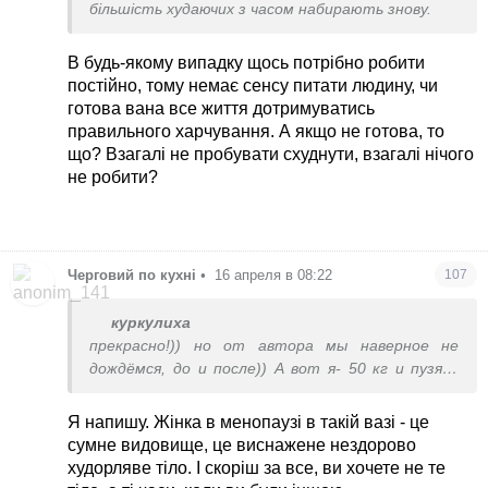
більшість худаючих з часом набирають знову.
В будь-якому випадку щось потрібно робити
постійно, тому немає сенсу питати людину, чи
готова вана все життя дотримуватись
правильного харчування. А якщо не готова, то
що? Взагалі не пробувати схуднути, взагалі нічого
не робити?
Черговий по кухні
•
16 апреля в 08:22
107
куркулиха
прекрасно!)) но от автора мы наверное не
дождёмся, до и после)) А вот я- 50 кг и пузяки
нет(( а сейчас я 58, и кто мне скажет что это
было уродливо и надо к психиатру, если я хочу
Я напишу. Жінка в менопаузі в такій вазі - це
вернуться в тот вес))
сумне видовище, це виснажене нездорово
худорляве тіло. І скоріш за все, ви хочете не те