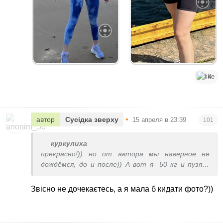
4
•
автор
Сусідка зверху
15 апреля в 23:39
101
куркулиха
прекрасно!)) но от автора мы наверное не
дождёмся, до и после)) А вот я- 50 кг и пузяки
нет(( а сейчас я 58, и кто мне скажет что это
было уродливо и надо к психиатру, если я хочу
Звісно не дочекаєтесь, а я мала б кидати фото?))
вернуться в тот вес))