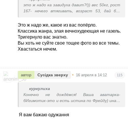
это ж надо ка завидуха давит?!)) вес 50кг, рост
167- нечего втягивать, возраст 53, дай бог
тебе жаба, хоть до 40 так сохраниться
Я
живот и вес показала, а оно уже мне и под
Это ж надо же, какое из вас попёрло.
купальник влезло, иди броди, чу че ло))
Классика жанра, злая вечнохудеющая не газель.
Тригернуло вас знатно.
Вы хоть не суйте свое тощее фото во все темы.
Хвастаться нечем.
•
автор
Сусідка зверху
16 апреля в 14:12
115
куркулиха
Конечно не дождёмся! Ваша аватарка-
бИгимотик-это и есть истина по Фрейду) иначе
это всё трёп, про ваш сброс веса, про не
обвисшую кожу, хвастаться видно нечем и была
Я вам бажаю одужання
ди девАчка- начавшая худеть!
За то вы
хейтите всех девчёнок, которые вам возражает