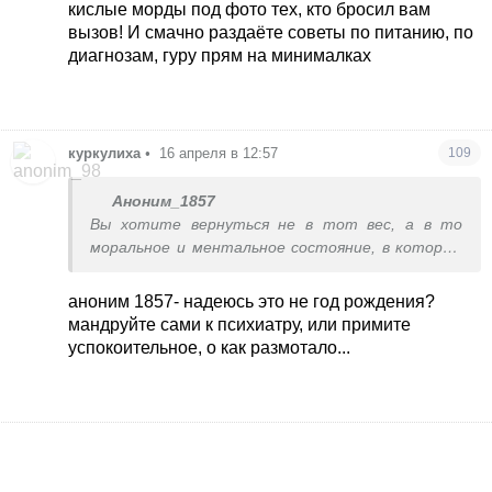
кислые морды под фото тех, кто бросил вам
вызов! И смачно раздаёте советы по питанию, по
диагнозам, гуру прям на минималках
куркулиха
•
16 апреля в 12:57
109
Аноним_1857
Вы хотите вернуться не в тот вес, а в то
моральное и ментальное состояние, в котором
были в том весе. Но прикол в том, что
состояние зависило не столько от веса, сколько
аноним 1857- надеюсь это не год рождения?
от окружающей реальности, надежд и планов на
мандруйте сами к психиатру, или примите
будущее, веры в это самое будущее и много чего
успокоительное, о как размотало...
другого. Всё это вами никак не контролируется
и вернуть это невозможно. Поэтому вы
уцепились за вес, контроль над которым даст
вам иллюзию контроля над всем остальным. На
самом деле не даст и работать надо не с
весом, а с головой.