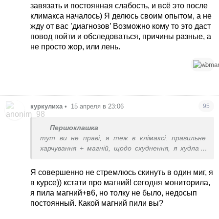
завязать и постоянная слабость, и всё это после
климакса началось) Я делюсь своим опытом, а не
жду от вас ’диагнозов’ Возможно кому то это даст
повод пойти и обследоваться, причины разные, а
не просто жор, или лень.
1
куркулиха
•
15 апреля в 23:06
95
Першоклашка
тут ви не праві, я теж в клімаксі. правильне
харчування + магній, щодо схуднення, я худла в
клімаксі але розумно, не як автор - з 66 до 52 з
листопада по червень
Я совершенно не стремлюсь скинуть в один миг, я
в курсе)) кстати про магний! сегодня мониторила,
я пила магний+в6, но толку не было, недосып
постоянный. Какой магний пили вы?