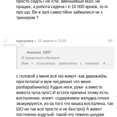
просто сидіть і не істи, зменшивши ккал, не
ніяких застіль, зустрічей з друзями, алкоголю і
працює, а робота сидяча і ті 10 000 кроків, то ні
тортів. Булки мені снились
про що. Ви в залі самостійно займалися чи з
тренером ?
куркулиха
•
15 апреля в 23:03
94
Аноним_1857
И правильно сделает
Вам к психиатру, работать с головой. А с
телом все в норме.
с головой у меня всё ок) живот- как дирижабль
проглотила! и муж писдякает что меня
разбарабанило)) Худые ноги, руки- а вместо
живота чупа-чупс) И кстати причина этому есть-
воспаление- илеит- содержимое желудка-плохо
эвакуируется, из-за того что кишка воспалена, так
ШО не так всё просто и не быстро)) А живот
постоянно вздутый- такой что тяжело шнурки