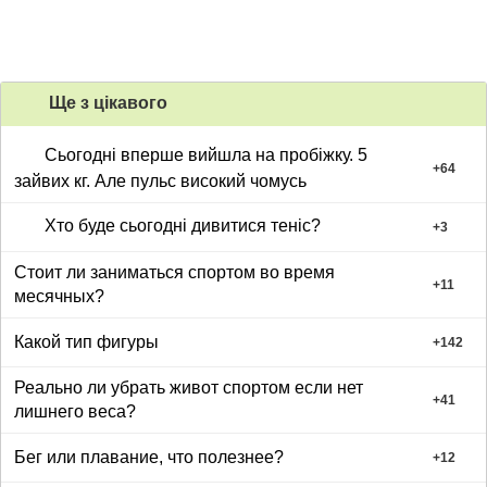
Ще з цiкавого
Сьогодні вперше вийшла на пробіжку. 5
+
64
зайвих кг. Але пульс високий чомусь
Хто буде сьогодні дивитися теніс?
+
3
Стоит ли заниматься спортом во время
+
11
месячных?
Какой тип фигуры
+
142
Реально ли убрать живот спортом если нет
+
41
лишнего веса?
Бег или плавание, что полезнее?
+
12