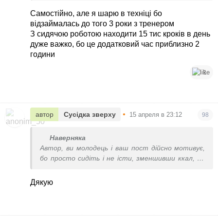
про що. Ви в залі самостійно займалися чи з
Самостійно, але я шарю в техніці бо
тренером ?
відзаймалась до того 3 роки з тренером
З сидячою роботою находити 15 тис кроків в день
дуже важко, бо це додатковий час приблизно 2
години
1
•
автор
Сусідка зверху
15 апреля в 23:12
98
Наверняка
Автор, ви молодець і ваш пост дійсно мотивує,
бо просто сидіть і не істи, зменшивши ккал, не
працює, а робота сидяча і ті 10 000 кроків, то ні
про що. Ви в залі самостійно займалися чи з
Дякую
тренером ?