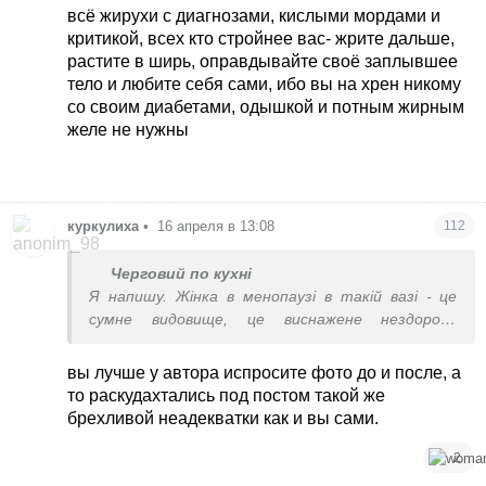
тіло, а ті часи, коли ви були іншою.
всё жирухи с диагнозами, кислыми мордами и
На фото просто худе тіло, а не красива
критикой, всех кто стройнее вас- жрите дальше,
струнка фігура, тому заспокойтеся і не
растите в ширь, оправдывайте своё заплывшее
намагайтеся повернутись в 50 кг.
тело и любите себя сами, ибо вы на хрен никому
со своим диабетами, одышкой и потным жирным
желе не нужны
куркулиха
•
16 апреля в 13:08
112
Черговий по кухні
Я напишу. Жінка в менопаузі в такій вазі - це
сумне видовище, це виснажене нездорово
худорляве тіло. І скоріш за все, ви хочете не те
тіло, а ті часи, коли ви були іншою.
вы лучше у автора испросите фото до и после, а
На фото просто худе тіло, а не красива
то раскудахтались под постом такой же
струнка фігура, тому заспокойтеся і не
брехливой неадекватки как и вы сами.
намагайтеся повернутись в 50 кг.
2