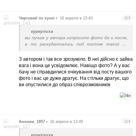
Черговий по кухні
•
16 апреля в 13:43
113
куркулиха
вы лучше у автора испросите фото до и после,
а то раскудахтались под постом такой же
брехливой неадекватки как и вы сами.
З автором і так все зрозуміло. В неї дійсно є зайва
вага і вона це усвідомлює. Навіщо фото? А у вас
бачу не справдилися очікування від посту вашого
фото і вас це дуже дратує. На стільки дратує, що
ви опустилися до образ співрозмовників
1
Аноним_1857
•
16 апреля в 13:49
114
куркулиха