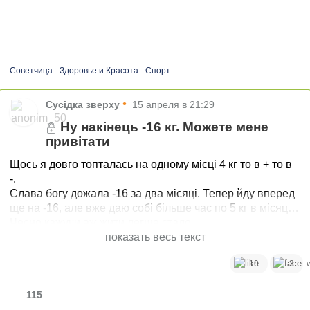
Советчица
-
Здоровье и Красота
-
Спорт
•
Сусідка зверху
15 апреля в 21:29
Ну накінець -16 кг. Можете мене
привітати
Щось я довго топталась на одному місці 4 кг то в + то в
-.
Слава богу дожала -16 за два місяці. Тепер йду вперед
ще на -16, але вже даю собі більше час по 5 кг в місяць.
Чесно кажучи аж жити легше стало.
показать весь текст
19
3
115