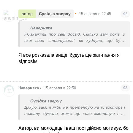
•
автор
Сусідка зверху
15 апреля в 22:45
92
Наверняка
РОзкажіть про свій досвід. Скільки вам років, з
якої ваги ’стратували’, як худнули, що було
самим ефективним ? Бо щось у мене зовсім ’не
оптимістичні успіхи’, а коли вони такі, то
Я все розказала вище, будуть ще запитання я
мотивацію складно тримати.
відповім
Наверняка
•
15 апреля в 22:50
93
Сусідка зверху
Дякую вам, я якби не претендую на їх восторг і
похвалу, думала, може ще кого змотивую ну і
відверто я дуже собою норжусь що змогла
здолати цей барʼєр, це було дуже важко, але мені
Автор, ви молодець і ваш пост дійсно мотивує, бо
хватило терпіння. Щоденне кардіо по 1,5 години,