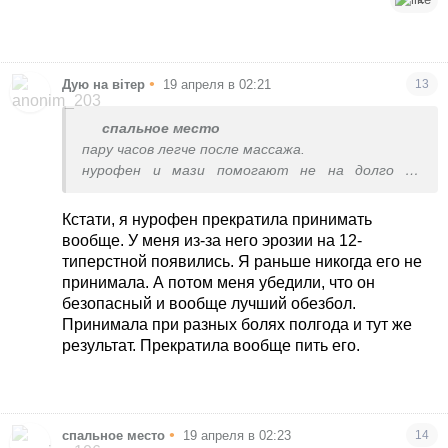
магний не помогает.пробовала.((
•
Дую на вітер
19 апреля в 02:21
13
спальное место
пару часов легче после массажа.
нурофен и мази помогают не на долго но
аллергия начинается так что терплю...
иногда боль такая что просто вою...бывает на
Кстати, я нурофен прекратила принимать
магнитные бури или после стресса
вообще. У меня из-за него эрозии на 12-
усиливается...
типерстной появились. Я раньше никогда его не
принимала. А потом меня убедили, что он
магний не помогает.пробовала.((
безопасный и вообще лучший обезбол.
Принимала при разных болях полгода и тут же
результат. Прекратила вообще пить его.
•
спальное место
19 апреля в 02:23
14