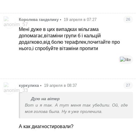
Королева ганделику
•
19 апреля в 07:27
26
Мені дуже в цих випадках мільгама
допомагає,вітаміни групи б і кальцій
додатково,від болю терафлек,почитайте про
нього,і спробуйте вітаміни пропити
1
куркулиха
•
19 апреля в 08:37
27
Дую на вітер
Вот и я так. А тут меня так убедили. Ой, где
моя голова была. Ну я уже пролечила.
А как диагностировали?