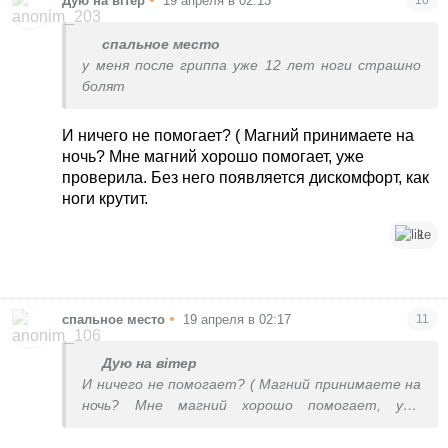
Дую на вітер
19 апреля в 02:13
спальное место
у меня после гриппа уже 12 лет ноги страшно
болят
И ничего не помогает? ( Магний принимаете на
ночь? Мне магний хорошо помогает, уже
проверила. Без него появляется дискомфорт, как
ноги крутит.
1
•
спальное место
19 апреля в 02:17
11
Дую на вітер
И ничего не помогает? ( Магний принимаете на
ночь? Мне магний хорошо помогает, уже
проверила. Без него появляется дискомфорт,
как ноги крутит.