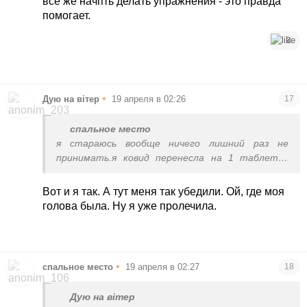
все же начпть делать упражнения - это правда
тоже отмахнулась типа все у меня норм и не
помогает.
выдумывай.реабилитолог тоже сказал типа
зарядку делай
3
в прошлом году флостерон уколола от
аллергии,а ноги меньше болели пару недель
•
Дую на вітер
19 апреля в 02:26
17
спальное место
я стараюсь вообще ничего лишний раз не
принимать.я ковид перенесла на 1 таблетке
нурофена и пертусине.аллергия.
всегда стараюсь лишний раз не принимать без
Вот и я так. А тут меня так убедили. Ой, где моя
острой надобности
голова была. Ну я уже пролечила.
•
спальное место
19 апреля в 02:27
18
Дую на вітер