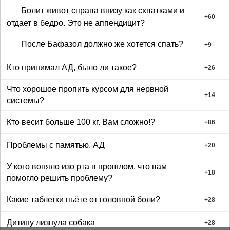
Болит живот справа внизу как схватками и
+
60
отдает в бедро. Это не аппендицит?
После Бафазол должно же хотется спать?
+
9
Кто принимал АД, было ли такое?
+
26
Что хорошое пропить курсом для нервной
+
14
системы?
Кто весит больше 100 кг. Вам сложно!?
+
86
Проблемы с памятью. АД
+
20
У кого воняло изо рта в прошлом, что вам
+
18
помогло решить проблему?
Какие таблетки пьёте от головной боли?
+
28
Дитину лизнула собака
+
28