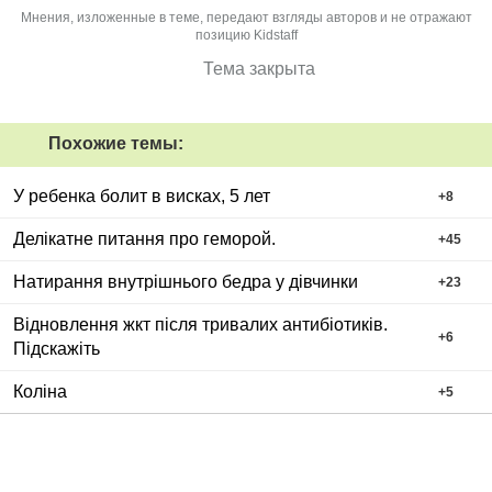
Мнения, изложенные в теме, передают взгляды авторов и не отражают
позицию Kidstaff
Тема закрыта
Похожие темы:
У ребенка болит в висках, 5 лет
+
8
Делікатне питання про геморой.
+
45
Натирання внутрішнього бедра у дівчинки
+
23
Відновлення жкт після тривалих антибіотиків.
+
6
Підскажіть
Коліна
+
5