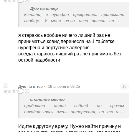
Дую на вітер
Кстати, я нурофен прекратила принимать
вообще. У меня из-за него эрозии на 12-
типерстной появились. Я раньше никогда его не
принимала. А потом меня убедили, что он
я стараюсь вообще ничего лишний раз не
безопасный и вообще лучший обезбол.
принимать.я ковид перенесла на 1 таблетке
Принимала при разных болях полгода и тут же
нурофена и пертусине.аллергия.
результат. Прекратила вообще пить его.
всегда стараюсь лишний раз не принимать без
острой надобности
•
Дую на вітер
19 апреля в 02:25
16
спальное место
пробовала перед войной по врачам
походить.врач очень интересная, на то что
рассказываю говорит у меня тоже ноги болят.
направление никакие не дала. на просьбу
Идите к другому врачу. Нужно найти причину и
сказать какие анализы могу сдать,их же много