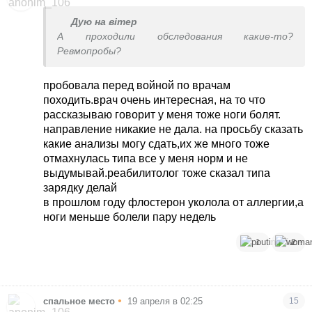
Дую на вітер
А проходили обследования какие-то?
Ревмопробы?
пробовала перед войной по врачам
походить.врач очень интересная, на то что
рассказываю говорит у меня тоже ноги болят.
направление никакие не дала. на просьбу сказать
какие анализы могу сдать,их же много тоже
отмахнулась типа все у меня норм и не
выдумывай.реабилитолог тоже сказал типа
зарядку делай
в прошлом году флостерон уколола от аллергии,а
ноги меньше болели пару недель
1
2
•
спальное место
19 апреля в 02:25
15