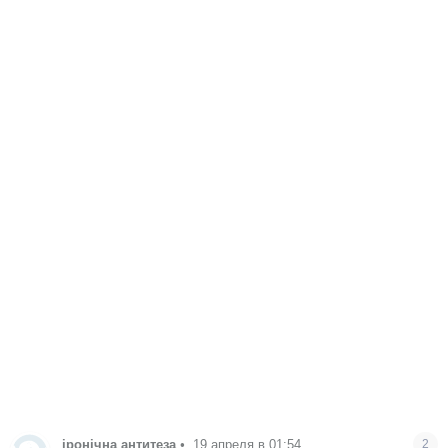
іронічна антитеза
•
19 апреля в 01:54
2