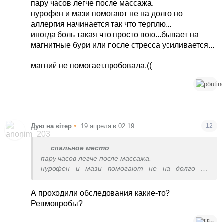
пару часов легче после массажа.
нурофен и мази помогают не на долго но
аллергия начинается так что терплю...
иногда боль такая что просто вою...бывает на
магнитные бури или после стресса усиливается...
магний не помогает.пробовала.((
1
•
Дую на вітер
19 апреля в 02:19
12
спальное место
пару часов легче после массажа.
нурофен и мази помогают не на долго но
аллергия начинается так что терплю...
иногда боль такая что просто вою...бывает на
А проходили обследования какие-то?
магнитные бури или после стресса
Ревмопробы?
усиливается...
1