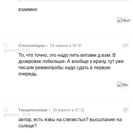
взаимно
1
Стетоскопуло
•
19 апреля в 02:37
24
То, что точно, это надо пить витами д вам. В
дозировке побольше. А вообще к врачу, тут уже
писали ревмопробы надо сдать в первую
очередь.
1
Танцепесенная
•
19 апреля в 07:11
25
автор, есть язвы на слизистых? высыпание на
солнце?