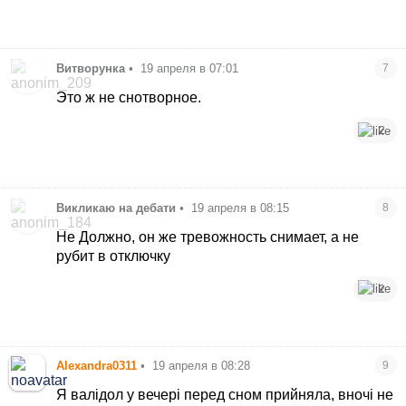
Витворунка
•
19 апреля в 07:01
7
Это ж не снотворное.
2
Викликаю на дебати
•
19 апреля в 08:15
8
Не Должно, он же тревожность снимает, а не
рубит в отключку
2
Alexandra0311
•
19 апреля в 08:28
9
Я валідол у вечері перед сном прийняла, вночі не