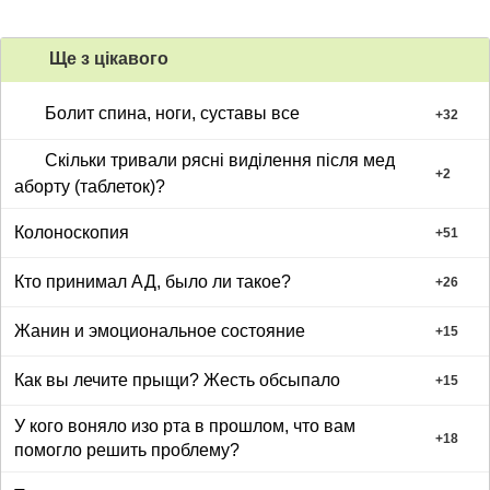
Ще з цiкавого
Болит спина, ноги, суставы все
+
32
Скільки тривали рясні виділення після мед
+
2
аборту (таблеток)?
Колоноскопия
+
51
Кто принимал АД, было ли такое?
+
26
Жанин и эмоциональное состояние
+
15
Как вы лечите прыщи? Жесть обсыпало
+
15
У кого воняло изо рта в прошлом, что вам
+
18
помогло решить проблему?