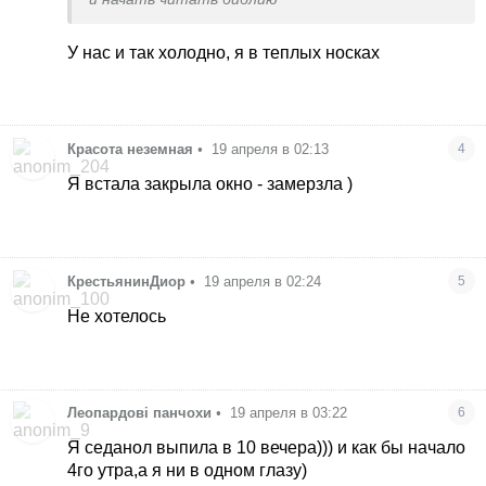
У нас и так холодно, я в теплых носках
Красота неземная
•
19 апреля в 02:13
4
Я встала закрыла окно - замерзла )
КрестьянинДиор
•
19 апреля в 02:24
5
Не хотелось
Леопардові панчохи
•
19 апреля в 03:22
6
Я седанол выпила в 10 вечера))) и как бы начало
4го утра,а я ни в одном глазу)