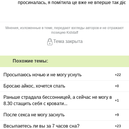
просиналась, я помітила це вже не вперше так діє
Мнения, изложенные в теме, передают взгляды авторов и не отражают
позицию Kidstaff
Тема закрыта
Похожие темы:
Просыпаюсь ночью и не могу уснуть
+
22
Бросаю айкос, хочется спать
+
0
Раньше страдала бессонницей, а сейчас не могу в
+
1
8.30 стащить себя с кровати...
После секса не могу заснуть
+
9
Ввсыпаетесь ли вы за 7 часов сна?
+
23