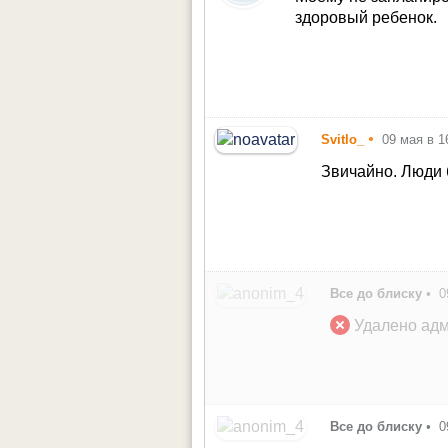
здоровый ребенок.
•
Svitlo_
09 мая в 1
Звичайно. Люди 
Все до блиску
•
0
Удалено адм
Все до блиску
•
0