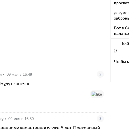
просвет
докумен
забронь
Вот в С
палатке
доволь
Кай
))
Чтобы 
и
•
09 мая в 16:49
2
 Будут конечно
1
ну
•
09 мая в 16:50
3
ванному карантинному уже 5 лет. Прекрасный