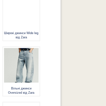
Широкі джинси Wide leg
від Zara
Вільні джинси
Oversized від Zara