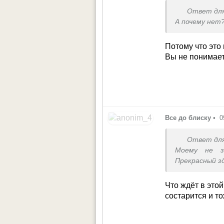
Ответ дл
А почему нет
Потому что это
Вы не понимает
Все до блиску
•
0
Ответ дл
Моему не з
Прекрасный з
Что ждёт в это
состарится и т