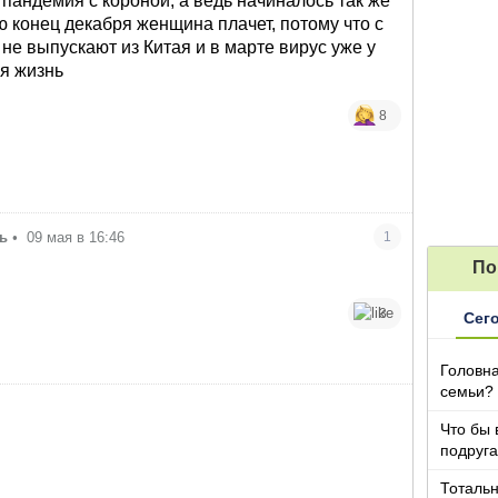
пандемия с короной, а ведь начиналось так же
ю конец декабря женщина плачет, потому что с
не выпускают из Китая и в марте вирус уже у
я жизнь
8
ь
•
09 мая в 16:46
1
По
3
Сег
Головна
семьи?
Что бы 
подруга
которы
Тотальн