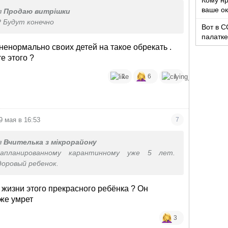
Кому нр
ваше ок
я
Продаю витрішки
вкус?
? Будут конечно
Вот в С
палатке
доволь
 ненормально своих детей на такое обрекать .
е этого ?
1
6
1
9 мая в 16:53
7
я
Вчителька з мікрорайону
апланированному карантинному уже 5 лет.
доровый ребенок.
й жизни этого прекрасного ребёнка ? Он
оже умрет
3