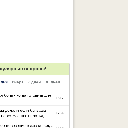
пулярные вопросы!
одня
Вчера
7 дней
30 дней
я боль - когда готовить для
+
317
вы делали если бы ваша
+
236
 не хотела цвет платья,
й вы выбрали
ое невезение в жизни. Когда