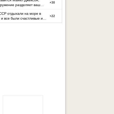
авится Майкл Джексон,
+
30
ружение разделяет ваш
ССР отдыхали на море в
+
22
 и все были счастливые и
ные.