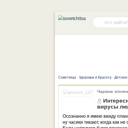
Советчица
-
Здоровье и Красота
-
Детское
Чарівне зілляч
Интересн
вирусы лю
Осознанно я имею ввиду план
ну часики тикают, когда как не