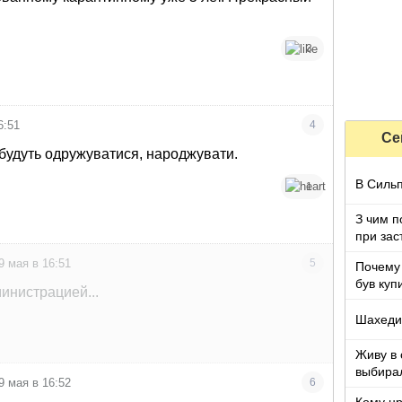
3
6:51
4
Се
будуть одружуватися, народжувати.
В Сильп
1
З чим п
при зас
підійма
9 мая в 16:51
5
Почему 
був купи
инистрацией...
Шахеди
Живу в 
выбирал
9 мая в 16:52
6
могу...