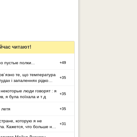
йчас читают!
о пустые полки...
+
49
ов´язно те, що температура
+
35
тудах і запаленнях рідко
ється?
некоторые люди говорят : я
+
35
в, я була поїхала и т д
 летя
+
35
стране, которую я не
+
31
а. Кажется, что больше не