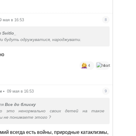
9 мая в 16:53
8
я
Svitlo_
ди будуть одружуватися, народжувати.
но
4
1
и
•
09 мая в 16:53
9
ля
Все до блиску
о это ненормально своих детей на такое
Вы не понимаете этого ?
ий всегда есть войны, природные катаклизмы,