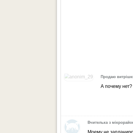
Продаю витрішк
А почему нет?
Вчителька з мікрорайо
Моему не запланиро