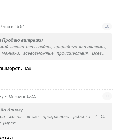
9 мая в 16:54
10
я
Продаю витрішки
мий всегда есть войны, природные катаклизмы,
 маньяки, всевозможные происшествия. Всегда
. Так теперь давайте вымрем?)))
ла на пятый коммент - вам точно не надо
 вымереть нах
, а лучше голову вылечить
ну
•
09 мая в 16:55
11
 до блиску
й жизни этого прекрасного ребёнка ? Он
е умрет
ертны.