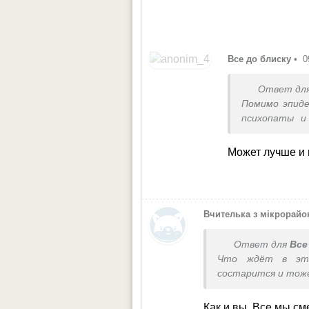
Все до блиску
•
0
Ответ дл
Помимо эпиде
психопаты и
есть и будут
Upd. Гляну
Может лучше и
размножаться
Вчителька з мікрорайо
Ответ для
Все
Что ждёт в это
состарится и тож
Как и вы. Все мы см