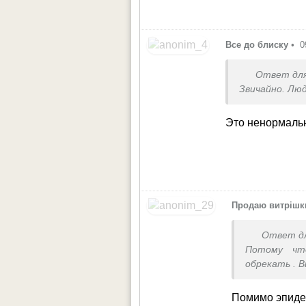
Все до блиску
•
0
Ответ дл
Звичайно. Лю
Это ненормаль
Продаю витрішк
Ответ д
Потому чт
обрекать . 
Помимо эпидем