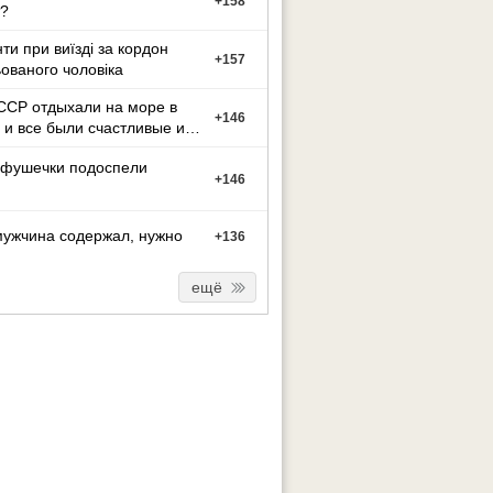
+
158
?
ти при виїзді за кордон
+
157
ованого чоловіка
ССР отдыхали на море в
+
146
 и все были счастливые и
ные.
фушечки подоспели
+
146
мужчина содержал, нужно
+
136
ещё