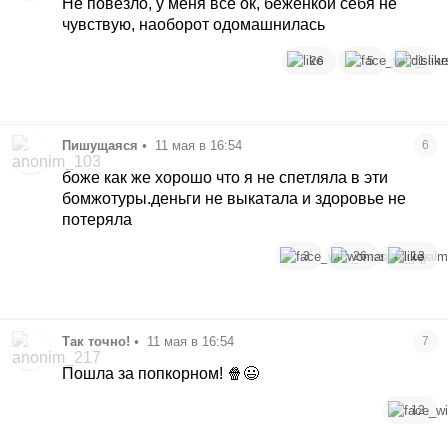
Не повезло, у меня все ок, беженкой себя не
чувствую, наоборот одомашнилась
26
5
1
Пишущаяся
•
11 мая в 16:54
6
боже как же хорошо что я не спетляла в эти
бомжотуры.деньги не выкатала и здоровье не
потеряла
3
26
13
Так точно!
•
11 мая в 16:54
7
Пошла за попкорном! 🍿😃
12