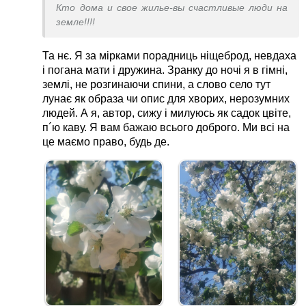
Кто дома и свое жилье-вы счастливые люди на
земле!!!!
Та нє. Я за мірками порадниць ніщеброд, невдаха
і погана мати і дружина. Зранку до ночі я в гімні,
землі, не розгинаючи спини, а слово село тут
лунає як образа чи опис для хворих, нерозумних
людей. А я, автор, сижу і милуюсь як садок цвіте,
п´ю каву. Я вам бажаю всього доброго. Ми всі на
це маємо право, будь де.