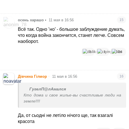
осень харашо
•
11 мая в 16:56
15
Всё так. Одно ’но’ - большое заблуждение думать,
что когда война закончится, станет легче. Совсем
наоборот.
1
1
24
•
Дівчина Гілмор
11 мая в 16:56
16
ГугелП@лАмался
Кто дома и свое жилье-вы счастливые люди на
земле!!!!
Да, от сьодні не летіло нічого ще, так взагалі
красота