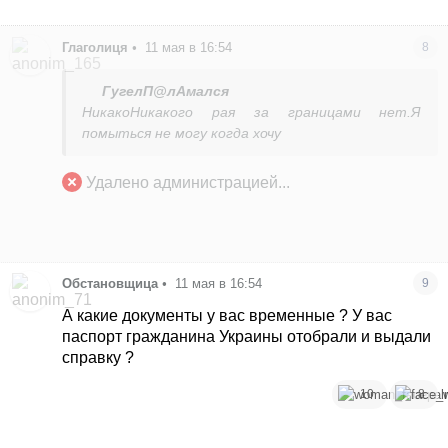
Глаголиця
•
11 мая в 16:54
8
ГугелП@лАмался
НикакоНикакого рая за границами нет.Я
помыться не могу когда хочу
Удалено администрацией...
Обстановщица
•
11 мая в 16:54
9
А какие документы у вас временные ? У вас
паспорт гражданина Украины отобрали и выдали
справку ?
10
8