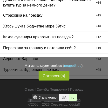
+
84
купить тур за немного денег?
Страховка на поездку
+
15
Хтось шукав бюджетне море.39тис
+
16
Какие сувениры привозить из поездок?
+
12
Переехали за границу и потеряли себя?
+
19
Аеропорт Варшави
+
32
Мы используем cookies (
подробнее
).
Туреччина. Відношення до нас.
+
48
Согласен(а)
О нас
|
Служба Поддержки
|
Помощь
Язык меню
UA
ru
Правила
|
Ограничения
|
Cookies
©2008—2026 Советчица
Kidstaff