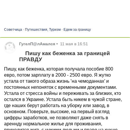
Советчица
-
Путешествия, Туризм
-
Едем за границу
ГугелП@лАмался
•
11 мая в 16:51
Пишу как беженка за границей
ПРАВДУ
Пишу, как беженка, которая получала пособие 800
евро, потом зарплату в 2000 - 2500 евро. Я жутко
устала от такого образа жизнь ’на чемоданнах’ и
постоянных непоняток с временными документами.
Устала от стресса войны и переживать за близких, кто
остался в Украине. Устала быть никем в чужой стране,
где наших берут работать на уборку или завод, в
основном. Поверьте, высокие, на первый взгляд
цифрры заработков, не позволяют даже снять в
ареннду нормальное жилье для проживания,
приходится жить с чужими людьми и право на кухню,