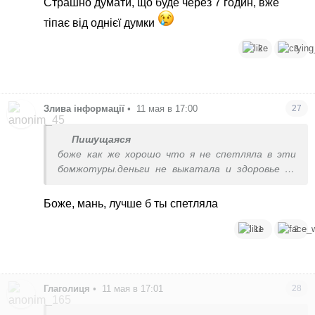
Страшно думати, що буде через 7 годин, вже
тіпає від однієї думки
2
3
Злива інформації
•
11 мая в 17:00
27
Пишущаяся
боже как же хорошо что я не спетляла в эти
бомжотуры.деньги не выкатала и здоровье не
потеряла
Боже, мань, лучше б ты спетляла
11
2
Глаголиця
•
11 мая в 17:01
28