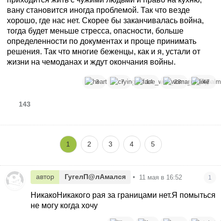
вану становится иногда проблемой. Так что везде
хорошо, где нас нет. Скорее бы заканчивалась война,
тогда будет меньше стресса, опасности, больше
определенности по документах и проще принимать
решения. Так что многие беженцы, как и я, устали от
жизни на чемоданах и ждут окончания войны.
3
7
14
28
47
143
1
2
3
4
5
автор
ГугелП@лАмался
•
11 мая в 16:52
1
НикакоНикакого рая за границами нет.Я помыться
не могу когда хочу