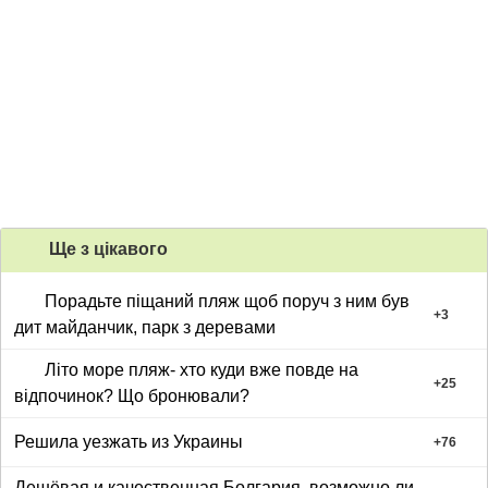
Ще з цiкавого
Порадьте піщаний пляж щоб поруч з ним був
+
3
дит майданчик, парк з деревами
Літо море пляж- хто куди вже повде на
+
25
відпочинок? Що бронювали?
Решила уезжать из Украины
+
76
Дешёвая и качественная Болгария, возможно ли