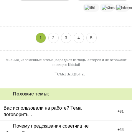
25
2
4
1
2
3
4
5
Мнения, изложенные в теме, передают взгляды авторов и не отражают
позицию Kidstaff
Тема закрыта
Похожие темы:
Вас использовали на работе? Тема
+
81
поговорить...
Почему предсказания советчиц не
+
44