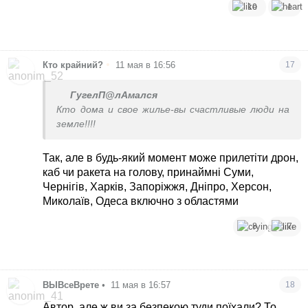
10
1
•
Кто крайний?
11 мая в 16:56
17
ГугелП@лАмался
Кто дома и свое жилье-вы счастливые люди на
земле!!!!
Так, але в будь-який момент може прилетіти дрон,
каб чи ракета на голову, принаймні Суми,
Чернігів, Харків, Запоріжжя, Дніпро, Херсон,
Миколаїв, Одеса включно з областями
8
7
ВЫВсеВрете
•
11 мая в 16:57
18
Автор, але ж ви за безпекою туди поїхали? То