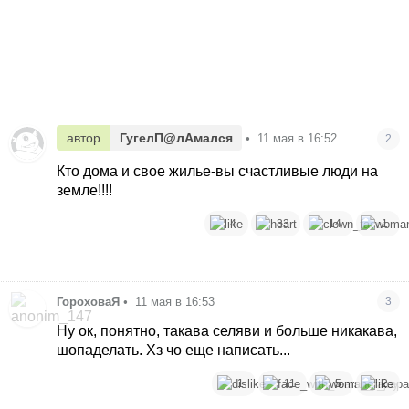
автор
ГугелП@лАмался
•
11 мая в 16:52
2
Кто дома и свое жилье-вы счастливые люди на
земле!!!!
4
33
14
1
ГороховаЯ
•
11 мая в 16:53
3
Ну ок, понятно, такава селяви и больше никакава,
шопаделать. Хз чо еще написать...
1
11
5
2