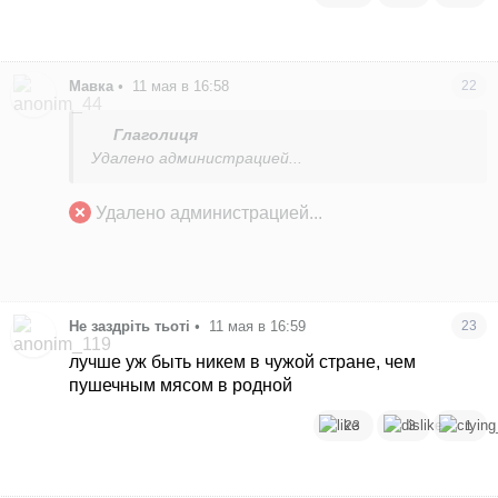
Мавка
•
11 мая в 16:58
22
Глаголиця
Удалено администрацией...
Удалено администрацией...
Не заздріть тьоті
•
11 мая в 16:59
23
лучше уж быть никем в чужой стране, чем
пушечным мясом в родной
23
3
1