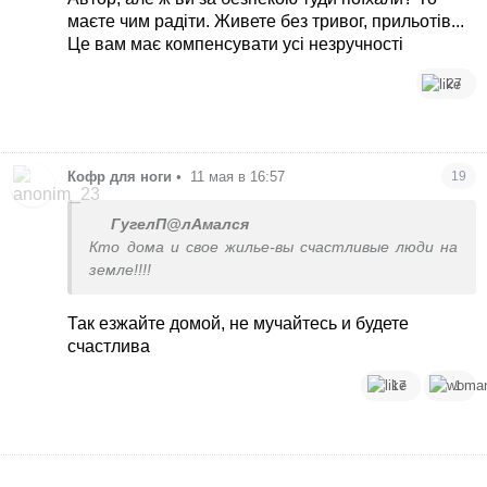
маєте чим радіти. Живете без тривог, прильотів...
Це вам має компенсувати усі незручності
27
Кофр для ноги
•
11 мая в 16:57
19
ГугелП@лАмался
Кто дома и свое жилье-вы счастливые люди на
земле!!!!
Так езжайте домой, не мучайтесь и будете
счастлива
17
1