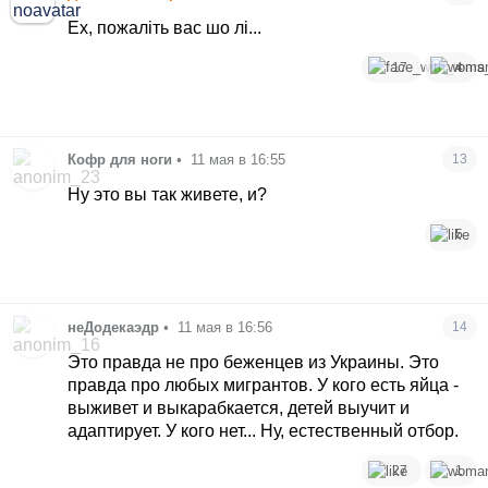
Ех, пожаліть вас шо лі...
17
4
Кофр для ноги
•
11 мая в 16:55
13
Ну это вы так живете, и?
5
неДодекаэдр
•
11 мая в 16:56
14
Это правда не про беженцев из Украины. Это
правда про любых мигрантов. У кого есть яйца -
выживет и выкарабкается, детей выучит и
адаптирует. У кого нет... Ну, естественный отбор.
27
1