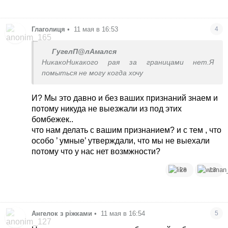
Глаголиця
•
11 мая в 16:53
4
ГугелП@лАмался
НикакоНикакого рая за границами нет.Я
помыться не могу когда хочу
И? Мы это давно и без ваших признаний знаем и
потому никуда не выезжали из под этих
бомбежек..
что нам делать с вашим признанием? и с тем , что
особо ’ умные’ утверждали, что мы не выехали
потому что у нас нет возмжности?
28
13
Ангелок з ріжками
•
11 мая в 16:54
5