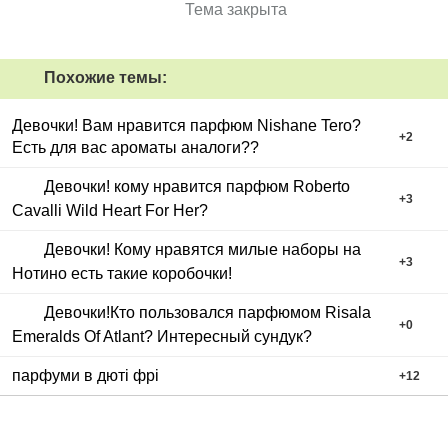
Тема закрыта
Похожие темы:
Девочки! Вам нравится парфюм Nishane Tero?
+
2
Есть для вас ароматы аналоги??
Девочки! кому нравится парфюм Roberto
+
3
Cavalli Wild Heart For Her?
Девочки! Кому нравятся милые наборы на
+
3
Нотино есть такие коробочки!
Девочки!Кто пользовался парфюмом Risala
+
0
Emeralds Of Atlant? Интересный сундук?
парфуми в дюті фрі
+
12