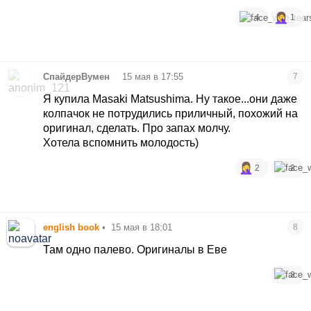
4
1
•
СпайдерВумен
15 мая в 17:55
7
Я купила Masaki Matsushima. Ну такое...они даже
колпачок не потрудились приличный, похожий на
оригинал, сделать. Про запах молчу.
Хотела вспомнить молодость)
2
2
english book
•
15 мая в 18:01
8
Там одно палево. Оригиналы в Еве
3