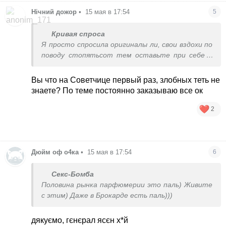
Нічний дожор
•
15 мая в 17:54
5
Кривая спроса
Я просто спросила оригиналы ли, свои вздохи по
поводу стопятьсот тем оставьте при себе и
выдохните
Вы что на Советчице первый раз, злобных теть не
знаете? По теме постоянно заказываю все ок
2
Дюйм оф о4ка
•
15 мая в 17:54
6
Секс-Бомба
Половина рынка парфюмерии это паль) Живите
с этим) Даже в Брокарде есть паль)))
дякуємо, гєнєрал ясєн х*й