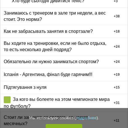
Хто буде сьогодні дивитися теніс?
+
3
Занимаюсь с тренером в зале три недели, а вес
+
38
стоит. Это норма?
Как не забрасывать занятия в спортзале?
+
18
Вы ходите на тренировки, если не было отдыха,
+
24
то есть несколько дней подряд?
Обязательно ли нужно заниматься спортом?
+
24
Іспанія - Аргентина, фінал буде гарячим!!!
+
19
Підтягування з нуля
+
15
За кого вы болеете на этом чемпионате мира
+
31
по футболу?
Стоит ли заниматься спортом во время
Мы используем cookies (
подробнее
).
+
11
месячных?