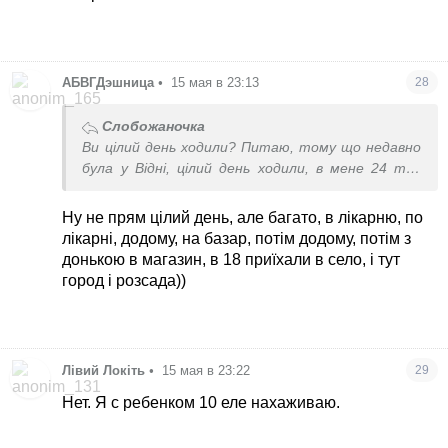
АБВГДэшница
•
15 мая в 23:13
28
Слобожаночка
Ви цілий день ходили? Питаю, тому що недавно
була у Відні, цілий день ходили, в мене 24 тис
кроків.
Ну не прям цілий день, але багато, в лікарню, по
лікарні, додому, на базар, потім додому, потім з
донькою в магазин, в 18 приїхали в село, і тут
город і розсада))
Лівий Локіть
•
15 мая в 23:22
29
Нет. Я с ребенком 10 еле нахаживаю.