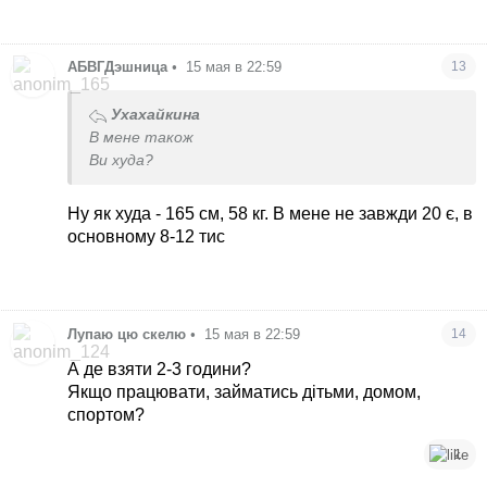
АБВГДэшница
•
15 мая в 22:59
13
Ухахайкина
В мене також
Ви худа?
Ну як худа - 165 см, 58 кг. В мене не завжди 20 є, в
основному 8-12 тис
Лупаю цю скелю
•
15 мая в 22:59
14
А де взяти 2-3 години?
Якщо працювати, займатись дітьми, домом,
спортом?
1