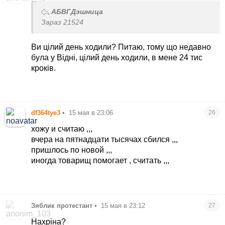
АБВГДэшница
Зараз 21524
Ви цілий день ходили? Питаю, тому що недавно
була у Відні, цілий день ходили, в мене 24 тис
кроків.
df364tye3
•
15 мая в 23:06
26
хожу и считаю ,,,
вчера на пятнадцати тысячах сбился ,,,
пришлось по новой ,,,
иногда товарищ помогает , считать ,,,
Зяблик протестант
•
15 мая в 23:12
27
Нахріна?