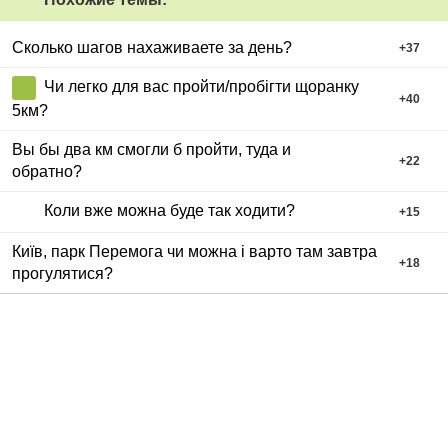
Сколько шагов нахаживаете за день?
+
37
Чи легко для вас пройти/пробігти щоранку
+
40
5км?
Вы бы два км смогли б пройти, туда и
+
22
обратно?
Коли вже можна буде так ходити?
+
15
Київ, парк Перемога чи можна і варто там завтра
+
18
прогулятися?