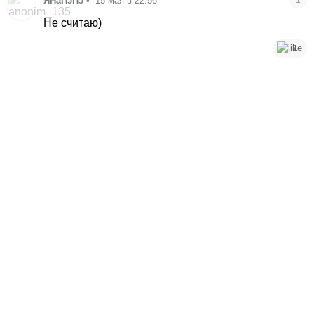
ЯНаПэПэ
•
15 мая в 22:56
Не считаю)
1