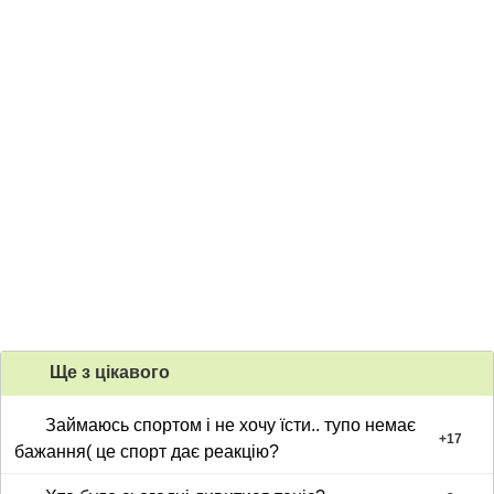
Ще з цiкавого
Займаюсь спортом і не хочу їсти.. тупо немає
+
17
бажання( це спорт дає реакцію?