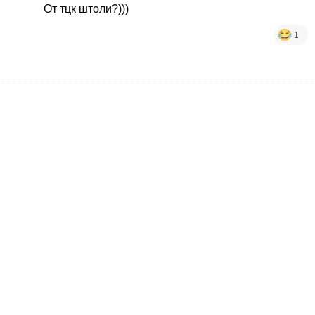
От тцк штоли?)))
1