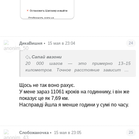
ДикаВишня
•
15 мая в 23:04
24
Сапай вазони
20 000 шагов — это примерно 13–15
километров. Точное расстояние зависит от
вашего роста и длины шага.Примерный
расчет:При низком росте (шаг ~65 см): 13
Щось не так воно рахує.
кмСредний показатель (шаг ~70-75 см): 14–15
У мене зараз 11061 кроків на годиннику, і він же
кмТакая дистанция обычно занимает от 2,5 до
показує це як 7,69 км.
3,5 часов непрерывной ходьбы.
Насправді йшла я менше години у сумі по часу.
жесть...у меня нет столько свободного времени
Слобожаночка
•
15 мая в 23:05
25