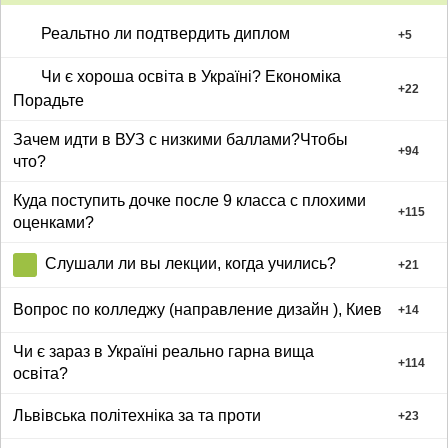
Реальтно ли подтвердить диплом
+
5
Чи є хороша освіта в Україні? Економіка
+
22
Порадьте
Зачем идти в ВУЗ с низкими баллами?Чтобы
+
94
что?
Куда поступить дочке после 9 класса с плохими
+
115
оценками?
Слушали ли вы лекции, когда учились?
+
21
Вопрос по колледжу (направление дизайн ), Киев
+
14
Чи є зараз в Україні реально гарна вища
+
114
освіта?
Львівська політехніка за та проти
+
23