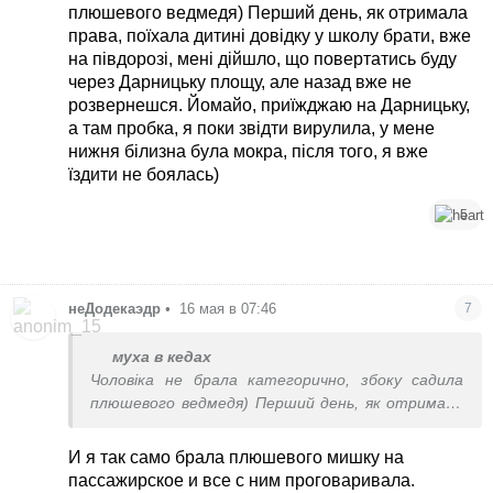
плюшевого ведмедя) Перший день, як отримала
права, поїхала дитині довідку у школу брати, вже
на півдорозі, мені дійшло, що повертатись буду
через Дарницьку площу, але назад вже не
розвернешся. Йомайо, приїжджаю на Дарницьку,
а там пробка, я поки звідти вирулила, у мене
нижня білизна була мокра, після того, я вже
їздити не боялась)
5
неДодекаэдр
•
16 мая в 07:46
7
муха в кедах
Чоловіка не брала категорично, збоку садила
плюшевого ведмедя) Перший день, як отримала
права, поїхала дитині довідку у школу брати, вже
на півдорозі, мені дійшло, що повертатись буду
И я так само брала плюшевого мишку на
через Дарницьку площу, але назад вже не
пассажирское и все с ним проговаривала.