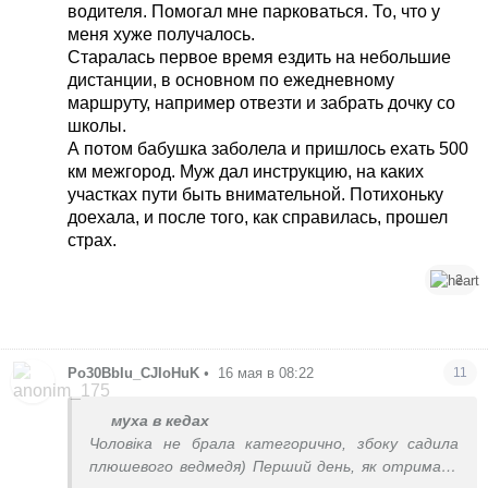
водителя. Помогал мне парковаться. То, что у
меня хуже получалось.
Старалась первое время ездить на небольшие
дистанции, в основном по ежедневному
маршруту, например отвезти и забрать дочку со
школы.
А потом бабушка заболела и пришлось ехать 500
км межгород. Муж дал инструкцию, на каких
участках пути быть внимательной. Потихоньку
доехала, и после того, как справилась, прошел
страх.
2
Ро30BbIu_CJIoHuK
•
16 мая в 08:22
11
муха в кедах
Чоловіка не брала категорично, збоку садила
плюшевого ведмедя) Перший день, як отримала