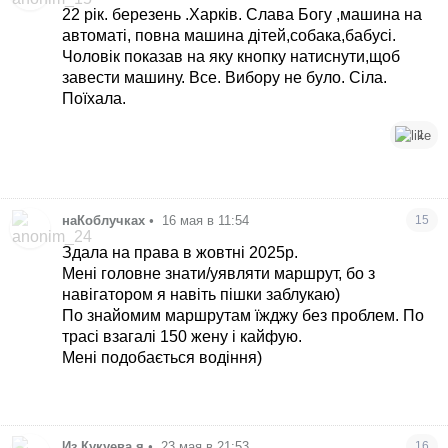
22 рік. березень .Харків. Слава Богу ,машина на
автоматі, повна машина дітей,собака,бабусі.
Чоловік показав на яку кнопку натиснути,щоб
завести машину. Все. Вибору не було. Сіла.
Поїхала.
1
наКоблучках
•
16 мая в 11:54
15
Здала на права в жовтні 2025р.
Мені головне знати/уявляти маршрут, бо з
навігатором я навіть пішки заблукаю)
По знайомим маршрутам їжджу без проблем. По
трасі взагалі 150 жену і кайфую.
Мені подобається водіння)
Из Кукуева я
•
23 мая в 21:53
16