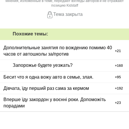
Мнения, изложенные в теме, передают взгляды авторов и не отражают
позицию Kidstaff
Тема закрыта
Похожие темы:
Дополнительные занятия по вождению помимо 40
+
21
часов от автошколы за/против
Запорожье будете уезжать?
+
160
Бесит что я одна вожу авто в семье, злая.
+
95
Дівчата, їду перший раз сама за кермом
+
192
Вперше їду закордон у воєнні роки. Допоможіть
+
23
порадами