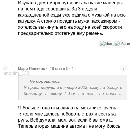
розвернешся. Йомайо, приїжджаю на Дарницьку,
Изучала дома маршрут и писала какие маневры
а там пробка, я поки звідти вирулила, у мене
на нем надо совершить. За 3 недели
нижня білизна була мокра, після того, я вже
каждодневной езды уже ездила с музыкой на всю
їздити не боялась)
катушку. А стоило посадить мужа пассажиром -
хотелось выкинуть его на ходу на всей скорости
предварительно отстегнув ему ремень.
1
2
Мэри Попкинс
•
16 мая в 07:49
8
Не соромлюсь
Я права получила в январе 2022, езжу на базар, в
больницу, в школу ( 1км ) и все , на дальние
расстояния с бывшим мужем, раз 5 ездила на
работу ( 7км ). Боюсь до сих пор :(
Я больше года отьездила на механике, очень
Возможно если бы у меня была автоматическая
тяжело мне далось побороть страх и сесть за
коробка передач было бы не так страшно.
руль. Всё думала, мол, вот, если б автомат...
Теперь вторая машина автомат, не могу, боюсь