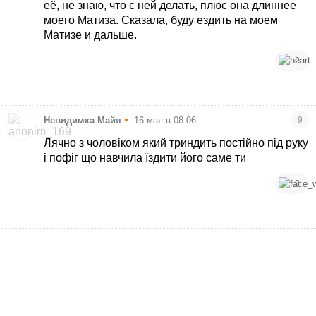
её, не знаю, что с ней делать, плюс она длиннее
моего Матиза. Сказала, буду ездить на моем
Матизе и дальше.
2
•
Невидимка Майя
16 мая в 08:06
9
Лячно з чоловіком який триндить постійно під руку
і пофіг що навчила їздити його саме ти
3