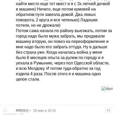
найти место еще тот квест и я с 3х летней дочкой
в машине) Ничего, еще потом кумовей на
обратном пути завезла домой. Два левых
поворота, 2 круга и все четенько) Ладошки
потели, но не дрожали)
Потом сама начала по району выезжать, потом за
город надо было мужа забрать, мы продавали
машину вторую, он повез на переоформление и
мне надо было его забрать оттуда. Ну в дальше
без страха уже. Когда началась война у меня
было 6 месяцев опыта за рулем по городу и я
уехала в Румынию, через пол Одесской области,
и всю Молдову. И потом туда-обратно за год
ездила 4 раза. После этого я и машина одно
целое стали.
5
KROX@
•
16 мая в 10:14
14