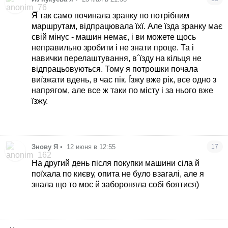
Я так само починала зранку по потрібним
маршрутам, відпрацювала їхї. Але їзда зранку має
свій мінус - машин немає, і ви можете щось
неправильно зробити і не знати проце. Та і
навички перелаштування, в´їзду на кільця не
відпрацьовуються. Тому я потрошки почала
виїзжати вдень, в час пік. Їзжу вже рік, все одно з
напрягом, але все ж таки по місту і за нього вже
їзжу.
Знову Я
•
12 июня в 12:55
17
На другий день після покупки машини сіла й
поїхала по києву, опита не було взагалі, але я
знала що то моє й забороняла собі боятися)