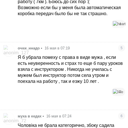
работу ( 7км ). Боюсь до сих пор :(
Возможно если бы у меня была автоматическая
коробка передач было бы не так страшно.
1
очки_ннадо
•
16 мая в 07:19
5
Я б убрала помеху с права в виде мужа , если
есть неуверенность и страх то еще б пару уроков
взяла с инструктором . Никогда не училась с
мужем был инструктор потом села утром и
поехала на работу , так и езжу 10 лет .
2
муха в кедах
•
16 мая в 07:24
6
Чоловіка не брала категорично, збоку садила