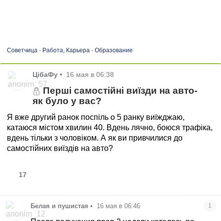
Советчица
-
Работа, Карьера
-
Образование
ЦібаФу
•
16 мая в 06:38
Перші самостійні виїзди на авто-
як було у вас?
Я вже другий ранок поспіль о 5 ранку виїжджаю,
катаюся містом хвилин 40. Вдень лячно, боюся трафіка,
вдень тільки з чоловіком. А як ви привчилися до
самостійних виїздів на авто?
17
Белая и пушистая
•
16 мая в 06:46
1