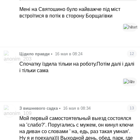
права, поїхала дитині довідку у школу брати, вже
на півдорозі, мені дійшло, що повертатись буду
Мені на Святошино було найважче під міст
через Дарницьку площу, але назад вже не
встроїтися в потік в сторону Борщагівки
розвернешся. Йомайо, приїжджаю на Дарницьку,
а там пробка, я поки звідти вирулила, у мене
2
нижня білизна була мокра, після того, я вже
їздити не боялась)
Цідило правди
•
16 мая в 08:24
12
Спочатку їздила тільки на роботу.Потім далі і далі
і тільки сама
2
З вишневого садка
•
16 мая в 08:34
13
Мой первый самостоятельный выезд состоялся
на ’слабо?’. Поругались с мужем, он кинул ключи
на диван со словами ’ на, едь, раз такая умная’.
Ну я и поехала))) Выходной день, обед, парк, где