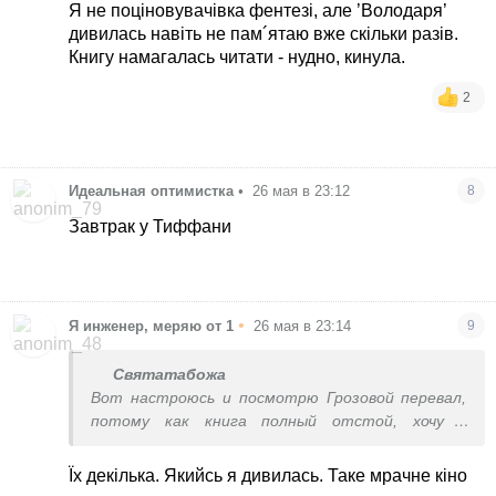
Я не поціновувачівка фентезі, але ’Володаря’
дивилась навіть не пам´ятаю вже скільки разів.
Книгу намагалась читати - нудно, кинула.
2
Идеальная оптимистка
•
26 мая в 23:12
8
Завтрак у Тиффани
•
Я инженер, меряю от 1
26 мая в 23:14
9
Святатабожа
Вот настроюсь и посмотрю Грозовой перевал,
потому как книга полный отстой, хочу с
фильмом сравнить
Їх декілька. Якийсь я дивилась. Таке мрачне кіно