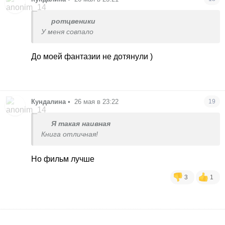
ротцвеники
У меня совпало
До моей фантазии не дотянули )
Кундалина
•
26 мая в 23:22
19
Я такая наивная
Книга отличная!
Но фильм лучше
3
1