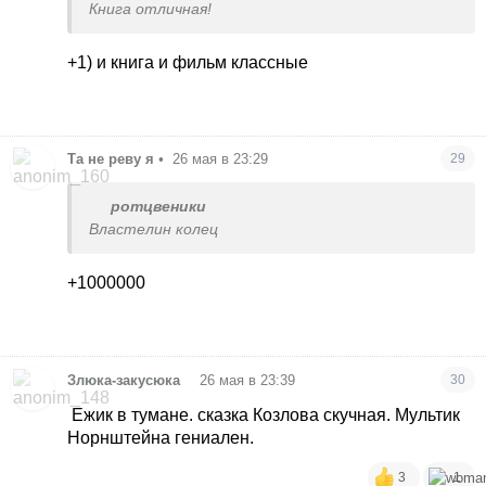
Книга отличная!
+1) и книга и фильм классные
Та не реву я
•
26 мая в 23:29
29
ротцвеники
Властелин колец
+1000000
•
Злюка-закусюка
26 мая в 23:39
30
Ежик в тумане. сказка Козлова скучная. Мультик
Норнштейна гениален.
3
1