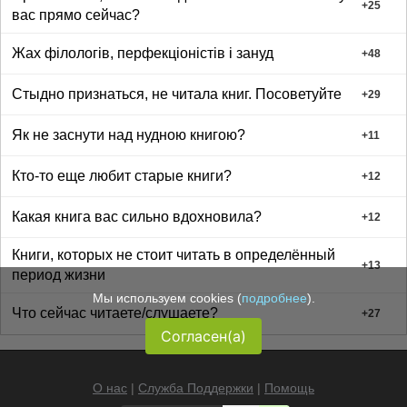
+
25
вас прямо сейчас?
Жах філологів, перфекціоністів і зануд
+
48
Стыдно признаться, не читала книг. Посоветуйте
+
29
Як не заснути над нудною книгою?
+
11
Кто-то еще любит старые книги?
+
12
Какая книга вас сильно вдохновила?
+
12
Книги, которых не стоит читать в определённый
+
13
период жизни
Мы используем cookies (
подробнее
).
Что сейчас читаете/слушаете?
+
27
Согласен(а)
О нас
|
Служба Поддержки
|
Помощь