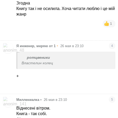
Згодна
Книгу так і не осилила. Хоча читати люблю і це мій
жанр
1
•
Я инженер, меряю от 1
26 мая в 23:10
4
ротцвеники
Властелин колец
+
Миллениалка
•
26 мая в 23:10
5
Віднесені вітром.
Книга - так собі.