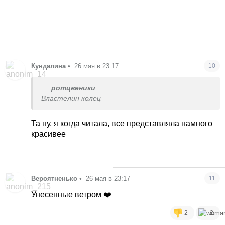
Кундалина
•
26 мая в 23:17
10
ротцвеники
Властелин колец
Та ну, я когда читала, все представляла намного
красивее
Вероятненько
•
26 мая в 23:17
11
Унесенные ветром ❤️
2
2