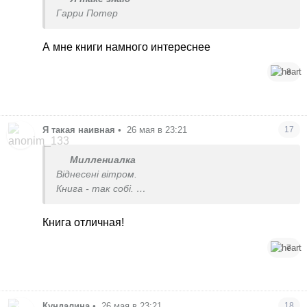
Гарри Потер
А мне книги намного интереснее
3
Я такая наивная
•
26 мая в 23:21
17
Миллениалка
Віднесені вітром.
Книга - так собі.
Фільм супер
Книга отличная!
7
Кундалина
•
26 мая в 23:21
18