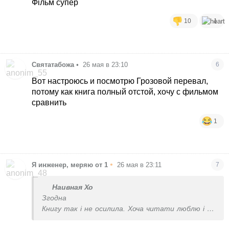
Фільм супер
10
1
Святатабожа
•
26 мая в 23:10
6
Вот настроюсь и посмотрю Грозовой перевал,
потому как книга полный отстой, хочу с фильмом
сравнить
1
•
Я инженер, меряю от 1
26 мая в 23:11
7
Наивная Хо
Згодна
Книгу так і не осилила. Хоча читати люблю і це
мій жанр