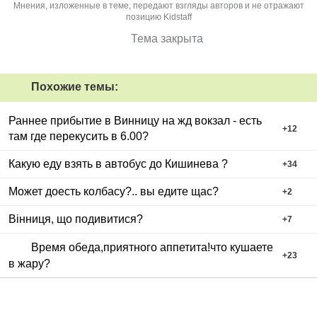
Мнения, изложенные в теме, передают взгляды авторов и не отражают
позицию Kidstaff
Тема закрыта
Похожие темы:
Раннее прибытие в Винницу на жд вокзал - есть
+
12
там где перекусить в 6.00?
Какую еду взять в автобус до Кишинева ?
+
34
Может доесть колбасу?.. вы едите щас?
+
2
Вінниця, що подивитися?
+
7
Время обеда,приятного аппетита!что кушаете
+
23
в жару?