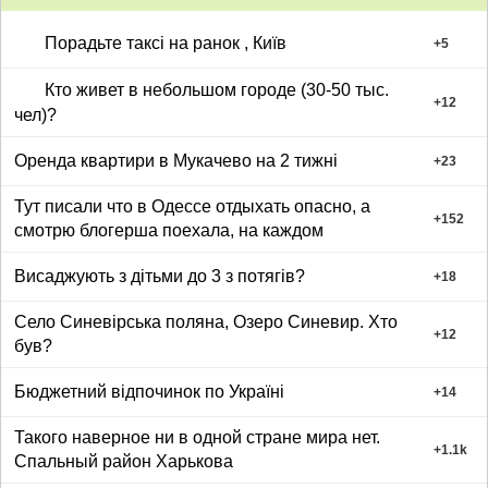
Порадьте таксі на ранок , Київ
+
5
Кто живет в небольшом городе (30-50 тыс.
+
12
чел)?
Оренда квартири в Мукачево на 2 тижні
+
23
Тут писали что в Одессе отдыхать опасно, а
+
152
смотрю блогерша поехала, на каждом
Висаджують з дітьми до 3 з потягів?
+
18
Село Синевірська поляна, Озеро Синевир. Хто
+
12
був?
Бюджетний відпочинок по Україні
+
14
Такого наверное ни в одной стране мира нет.
+
1.1k
Спальный район Харькова