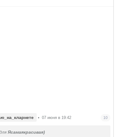
аю_на_кларнете
•
07 июня в 19:42
10
для
Ясамаякрасивая)