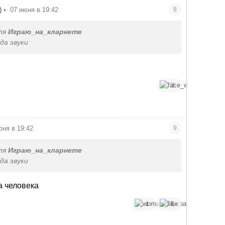
)
•
07 июня в 19:42
8
ля
Играю_на_кларнете
да звуки
3
юня в 19:42
9
ля
Играю_на_кларнете
да звуки
а человека
1
1