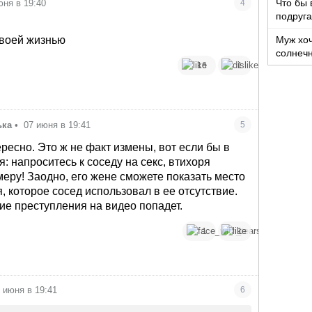
Что бы 
юня в 19:40
4
подруга
которы
своей жизнью
Муж хоч
солнеч
16
1
ька
•
07 июня в 19:41
5
тересно. Это ж не факт измены, вот если бы в
я: напроситесь к соседу на секс, втихоря
меру! Заодно, его жене сможете показать место
, которое сосед использовал в ее отсутствие.
ие преступления на видео попадет.
1
1
 июня в 19:41
6