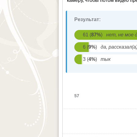
камеру, чтобы потом видео пр
Результат:
61
(
87
%
)
нет, не мое 
6
(
9
%
)
да, рассказал(а
3
(
4
%
)
тык
57