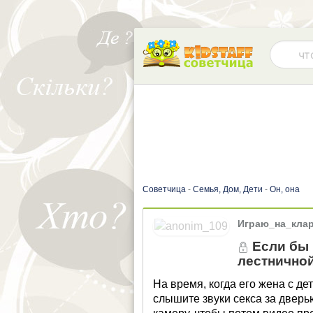
Советчица
-
Семья, Дом, Дети
-
Он, она
Играю_на_кла
Если бы 
лестничной
На время, когда его жена с д
слышите звуки секса за двер