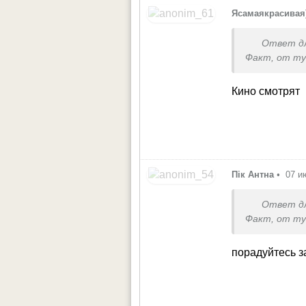
Ясамаякрасивая
Ответ д
Факт, от ту
Кино смотрят
Пік Антна
•
07 и
Ответ д
Факт, от ту
порадуйтесь з