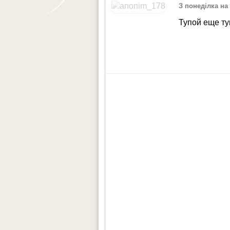
З понеділка на 
Тупой еще т