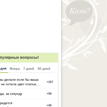
пулярные вопросы!
одня
Вчера
7 дней
30 дней
вы делали если бы ваша
+
167
 не хотела цвет платья,
й вы выбрали
гда, за секунду
+
58
придется
+
40