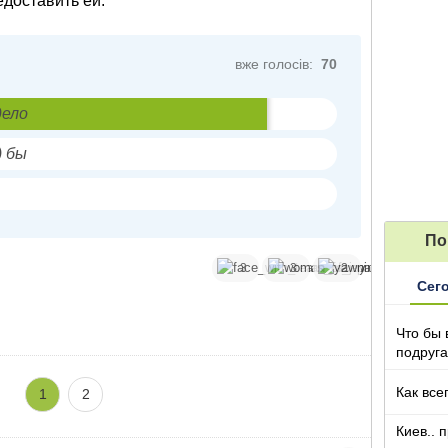
едоставить ей.
вже голосів:
70
дело
) бы
По
3
3
2
Сег
Что бы 
подруга
которы
Как все
1
2
Киев.. 