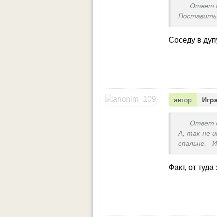
Ответ 
Поставить 
Соседу в дуп
автор
Игр
Ответ 
А, так не 
спальне. 
поставьте
место пре
Факт, от туда
отсутстви
попадет.