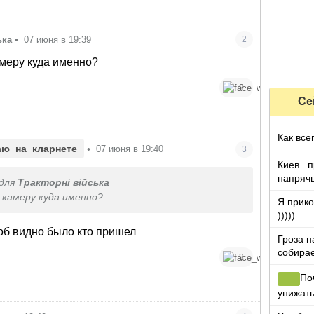
ька
•
07 июня в 19:39
2
меру куда именно?
2
Се
Как все
аю_на_кларнете
•
07 июня в 19:40
3
Киев.. 
напряч
для
Тракторні війська
камеру куда именно?
Я прико
)))))
об видно было кто пришел
Гроза н
собирае
3
По
унижать
пошли с