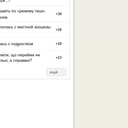
ься…!
кажіть по «режиму тиші»
+
38
оном
лолась с местной зоошизы
+
28
ась с подростком
+
28
уміти, що перейми не
+
23
льні, а справжні?
ещё