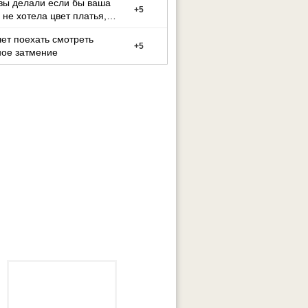
вы делали если бы ваша
+
5
 не хотела цвет платья,
й вы выбрали
ет поехать смотреть
+
5
ное затмение