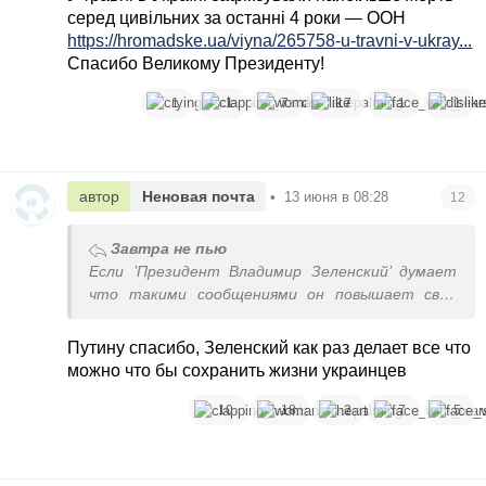
серед цивільних за останні 4 роки — ООН
https://hromadske.ua/viyna/265758-u-travni-v-ukray...
Спасибо Великому Президенту!
1
1
7
17
1
1
автор
Неновая почта
•
13 июня в 08:28
12
Завтра не пью
Если ’Президент Владимир Зеленский’ думает
что такими сообщениями он повышает свой
рейтинг в глазах электората, то нет - с
точностью до наоборот...
Путину спасибо, Зеленский как раз делает все что
У травні в Україні зафіксували найбільше жертв
можно что бы сохранить жизни украинцев
серед цивільних за останні 4 роки — ООН
https://hromadske.ua/viyna/265758-u-travni-v-ukray...
10
18
2
7
5
Спасибо Великому Президенту!