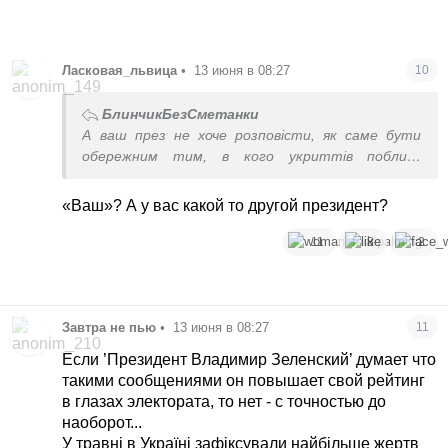
Ласковая_львица
•
13 июня в 08:27
10
БлинчикБезСметанки
А ваш през не хоче розповісти, як саме бути
обережним тим, в кого укриттів поблизу
немає(на п´ятому році війни не побудували, ага)?
«Ваш»? А у вас какой то другой президент?
11
8
2
Завтра не пью
•
13 июня в 08:27
11
Если ’Президент Владимир Зеленский’ думает что
такими сообщениями он повышает свой рейтинг
в глазах электората, то нет - с точностью до
наоборот...
У травні в Україні зафіксували найбільше жертв