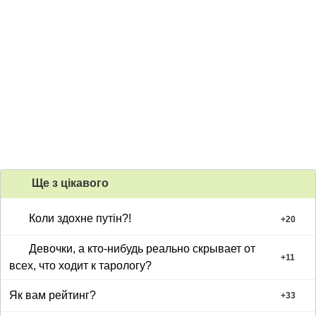
Ще з цiкавого
Коли здохне путін?!
+
20
Девочки, а кто-нибудь реально скрывает от
+
11
всех, что ходит к тарологу?
Як вам рейтинг?
+
33