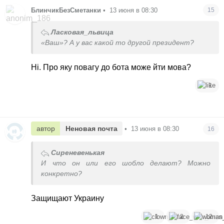
БлинчикБезСметанки
•
13 июня в 08:30
15
Ласковая_львица
«Ваш»? А у вас какой то другой президент?
Ні. Про яку повагу до бота може йти мова?
1
автор
Неновая почта
•
13 июня в 08:30
16
Сиреневенькая
И что он или его шобло делают? Можно
конкретно?
Защищают Украину
1
2
12