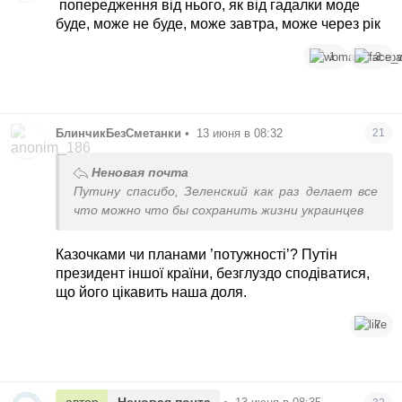
попередження від нього, як від гадалки моде
буде, може не буде, може завтра, може через рік
1
3
БлинчикБезСметанки
•
13 июня в 08:32
21
Неновая почта
Путину спасибо, Зеленский как раз делает все
что можно что бы сохранить жизни украинцев
Казочками чи планами ’потужності’? Путін
президент іншої країни, безглуздо сподіватися,
що його цікавить наша доля.
7
автор
Неновая почта