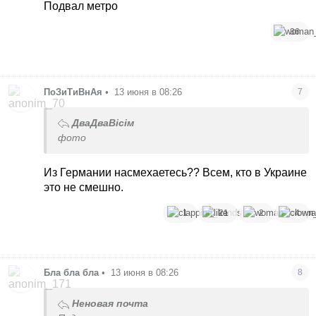
Подвал метро
36
ПоЗиТиВнАя
•
13 июня в 08:26
7
ДваДваВісім
фото
Из Германии насмехаетесь?? Всем, кто в Украине
это не смешно.
1
21
2
4
Бла бла бла
•
13 июня в 08:26
8
Неновая почта