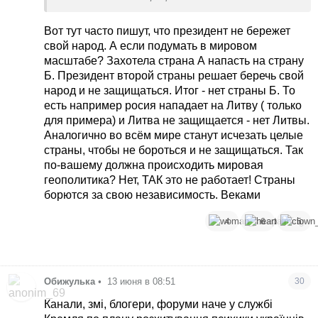
Вот тут часто пишут, что президент не бережет
свой народ. А если подумать в мировом
масштабе? Захотела страна А напасть на страну
Б. Президент второй страны решает беречь свой
народ и не защищаться. Итог - нет страны Б. То
есть например росия нападает на Литву ( только
для примера) и Литва не защищается - нет Литвы.
Аналогично во всём мире станут исчезать целые
страны, чтобы не бороться и не защищаться. Так
по-вашему должна происходить мировая
геополитика? Нет, ТАК это не работает! Страны
борются за свою независимость. Веками
4
6
5
Обижулька
•
13 июня в 08:51
30
Канали, змі, блогери, форуми наче у службі