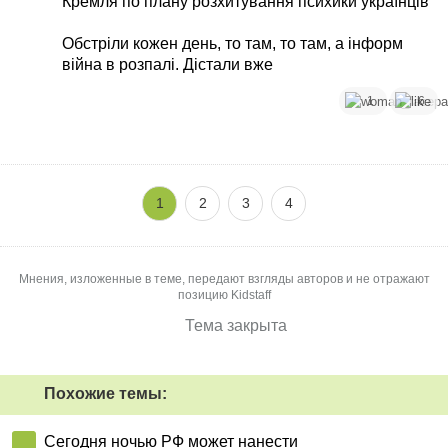
Кремля по плану розхитування психики українців
Обстріли кожен день, то там, то там, а інформ
війна в розпалі. Дістали вже
1
6
1
2
3
4
Мнения, изложенные в теме, передают взгляды авторов и не отражают
позицию Kidstaff
Тема закрыта
Похожие темы:
Сегодня ночью РФ может нанести