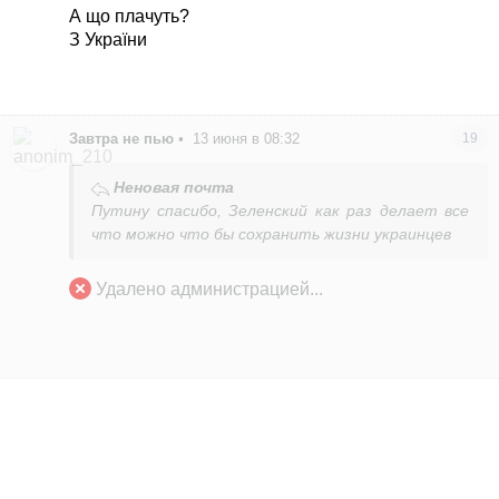
А що плачуть?
З України
Завтра не пью
•
13 июня в 08:32
19
Неновая почта
Путину спасибо, Зеленский как раз делает все
что можно что бы сохранить жизни украинцев
Удалено администрацией...