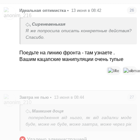
Идеальная оптимистка
•
13 июня в 08:42
26
Сиреневенькая
Я же попросила описать конкретные действия?
Спасибо.
Поедьте на линию фронта - там узнаете .
Вашим кацапские манипуляции очень тупые
4
6
Завтра не пью
•
13 июня в 08:44
27
Мамкиня доця
попередження від нього, як від гадалки моде
буде, може не буде, може завтра, може через рік
Удалено администрацией...