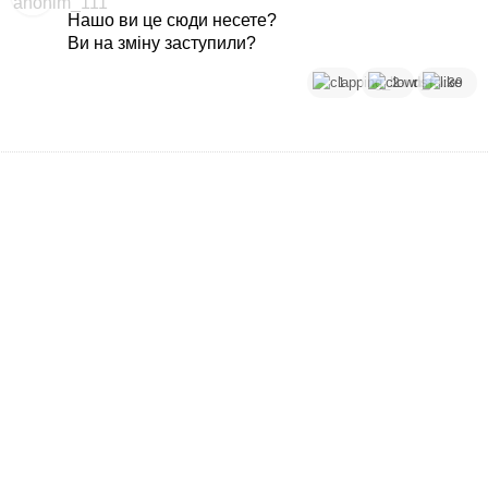
Нашо ви це сюди несете?
Ви на зміну заступили?
1
2
39