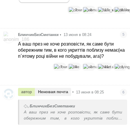
2
8
17
4
БлинчикБезСметанки
•
13 июня в 08:24
5
А ваш през не хоче розповісти, як саме бути
обережним тим, в кого укриттів поблизу немає(на
п´ятому році війни не побудували, ага)?
7
8
3
31
1
автор
Неновая почта
•
13 июня в 08:25
6
БлинчикБезСметанки
А ваш през не хоче розповісти, як саме бути
обережним тим, в кого укриттів поблизу
немає(на п´ятому році війни не побудували, ага)?