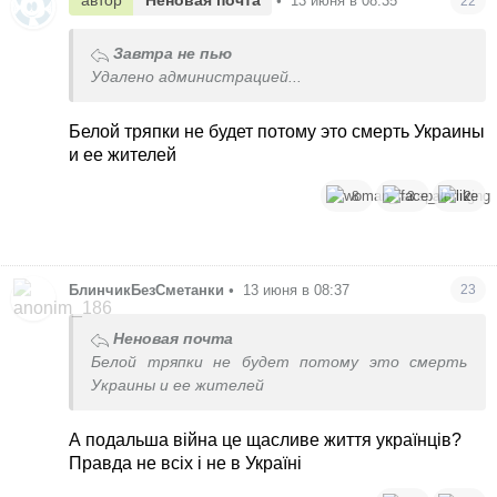
•
13 июня в 08:35
22
Завтра не пью
Удалено администрацией...
Белой тряпки не будет потому это смерть Украины
и ее жителей
8
3
2
БлинчикБезСметанки
•
13 июня в 08:37
23
Неновая почта
Белой тряпки не будет потому это смерть
Украины и ее жителей
А подальша війна це щасливе життя українців?
Правда не всіх і не в Україні