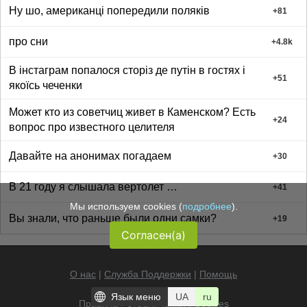
Ну шо, американці попередили поляків
+
81
про сни
+
4.8k
В інстаграм попалося сторіз де путін в гостях і
+
51
якоїсь чеченки
Может кто из советчиц живет в Каменском? Есть
+
24
вопрос про известного целителя
Давайте на анонимах погадаем
+
30
В 21 году я слышала вертолет …
+
41
Мы используем cookies (
подробнее
).
Вы знали, что раньше были одни самки?
+
19
Согласен(а)
О нас
|
Служба Поддержки
|
Помощь
Язык меню
UA
ru
Правила
|
Ограничения
|
Cookies