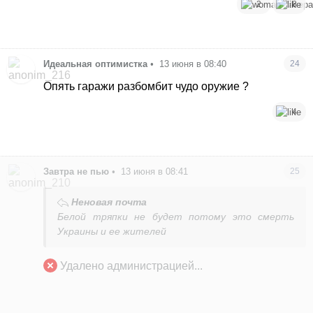
2
8
Идеальная оптимистка
•
13 июня в 08:40
24
Опять гаражи разбомбит чудо оружие ?
4
Завтра не пью
•
13 июня в 08:41
25
Неновая почта
Белой тряпки не будет потому это смерть
Украины и ее жителей
Удалено администрацией...