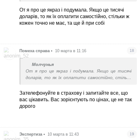
платила, страхова сама звʼязувалася з лікарнею
От я про це якраз і подумала. Якщо це тисячі
доларів, то як їх оплатити самостійно, стільки ж
кожен точно не має, та ще й при собі
Помеха справа
•
10 марта в 11:16
18
Молчунья
От я про це якраз і подумала. Якщо це тисячі
доларів, то як їх оплатити самостійно, стільки
ж кожен точно не має, та ще й при собі
Зателефонуйте в страхову і запитайте все, що
вас цікавить. Вас зорієнтують по цінах, це не так
дорого
Экспертиза
•
10 марта в 11:43
19