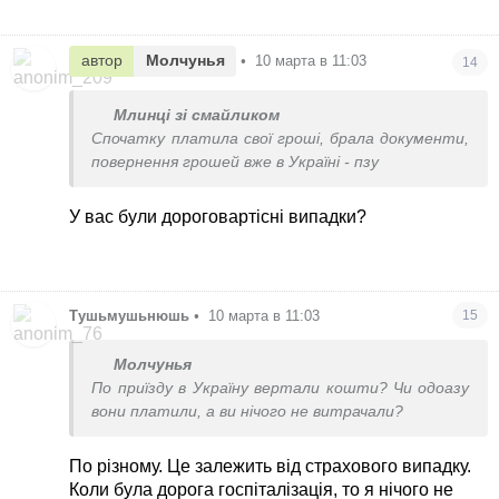
автор
Молчунья
•
10 марта в 11:03
14
Млинці зі смайликом
Спочатку платила свої гроші, брала документи,
повернення грошей вже в Україні - пзу
У вас були дороговартісні випадки?
Тушьмушьнюшь
•
10 марта в 11:03
15
Молчунья
По приїзду в Україну вертали кошти? Чи одоазу
вони платили, а ви нічого не витрачали?
По різному. Це залежить від страхового випадку.
Коли була дорога госпіталізація, то я нічого не