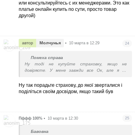
или консультируйтесь с их менеджерами. Это как
платье онлайн купить по сути, просто товар
другой)
автор
Молчунья
•
10 марта в 12:29
24
Помеха справа
Ну тоді не купуйте страховку, якщо не
довіряєте. У мене завжди все Ок, але я не
обираю найдешевшу страхову і уважно читаю
умови договору
Ну так порадьте страхову, до якої зверталися і
поділіться своїм досвідом, якщо такий був
Пффф 100%
•
10 марта в 12:30
25
Бавовна