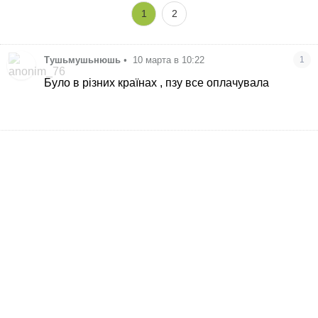
1
2
Тушьмушьнюшь
•
10 марта в 10:22
1
Було в різних країнах , пзу все оплачувала