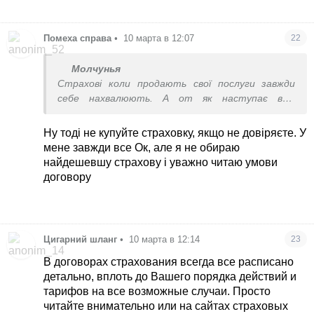
Помеха справа
•
10 марта в 12:07
22
Молчунья
Страхові коли продають свої послуги завжди
себе нахвалюють. А от як наступає вже
страховий випадок, то потім починається
найвеселіше
Ну тоді не купуйте страховку, якщо не довіряєте. У
мене завжди все Ок, але я не обираю
найдешевшу страхову і уважно читаю умови
договору
Цигарний шланг
•
10 марта в 12:14
23
В договорах страхования всегда все расписано
детально, вплоть до Вашего порядка действий и
тарифов на все возможные случаи. Просто
читайте внимательно или на сайтах страховых