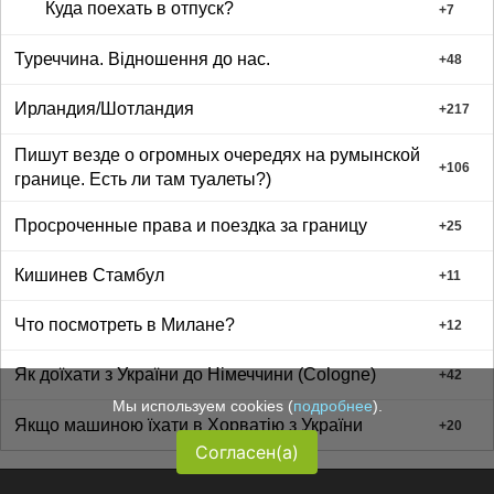
Куда поехать в отпуск?
+
7
Туреччина. Відношення до нас.
+
48
Ирландия/Шотландия
+
217
Пишут везде о огромных очередях на румынской
+
106
границе. Есть ли там туалеты?)
Просроченные права и поездка за границу
+
25
Кишинев Стамбул
+
11
Что посмотреть в Милане?
+
12
Як доїхати з України до Німеччини (Соlogne)
+
42
Мы используем cookies (
подробнее
).
Якщо машиною їхати в Хорватію з України
+
20
Согласен(а)