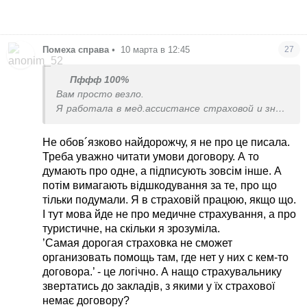
Помеха справа
•
10 марта в 12:45
27
Пффф 100%
Вам просто везло.
Я работала в мед.ассистансе страховой и знаю
изнутри эту кухню.
Самая дорогая страховка не сможет
Не обов´язково найдорожчу, я не про це писала.
организовать помощь там, где нет у них с кем-
Треба уважно читати умови договору. А то
то договора.
думають про одне, а підписують зовсім інше. А
потім вимагають відшкодування за те, про що
тільки подумали. Я в страховій працюю, якщо що.
І тут мова йде не про медичне страхування, а про
туристичне, на скільки я зрозуміла.
’Самая дорогая страховка не сможет
организовать помощь там, где нет у них с кем-то
договора.’ - це логічно. А нащо страхувальнику
звертатись до закладів, з якими у їх страхової
немає договору?