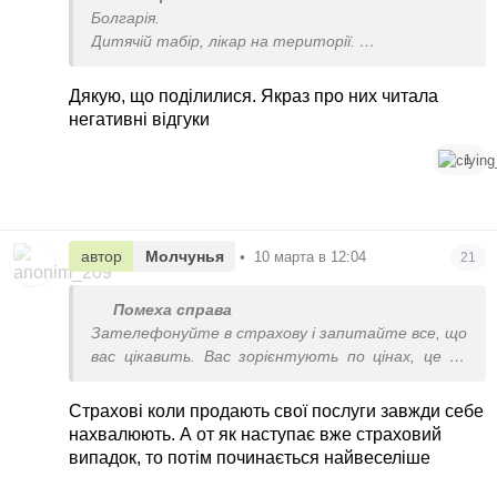
Болгарія.
Дитячій табір, лікар на території.
Але оскільки температура у дитини піднялася
ще по дорозі в автобусі, страхова відмовилася
Дякую, що поділилися. Якраз про них читала
оплачувати.
негативні відгуки
Я зв´язуваласяз сімейним лікарем, самостійно
везла дитину на аналізи, мусили терміново
1
повертатися додому.
Вдома, на щастя, підозри не підтвердилися.
Спілкування з страховою було через чат бот
автор
Молчунья
•
10 марта в 12:04
21
Ensuria. Vuso страхова компанія.
Помеха справа
Зателефонуйте в страхову і запитайте все, що
вас цікавить. Вас зорієнтують по цінах, це не
так дорого
Страхові коли продають свої послуги завжди себе
нахвалюють. А от як наступає вже страховий
випадок, то потім починається найвеселіше