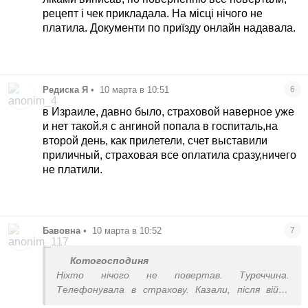
рецепт і чек прикладала. На місці нічого не
платила. Документи по приїзду онлайн надавала.
Редиска Я
•
10 марта в 10:51
6
в Израиле, давно было, страховой наверное уже
и нет такой.я с ангиной попала в госпиталь,на
второй день, как прилетели, счет выставили
приличный, страховая все оплатила сразу,ничего
не платили.
Бавовна
•
10 марта в 10:52
7
Котогосподиня
Ніхто нічого не повертав. Туреччина.
Телефонувала в страхову. Казали, після війни
звернутися, може повернуть.