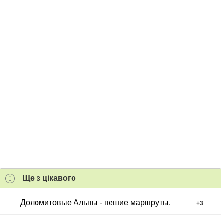
Ще з цiкавого
Доломитовые Альпы - пешие маршруты.
+
3