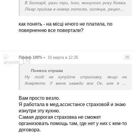
В Болгарії, рази три, Інго, минулого року Княжа.
Лікар приїхав в номер готелю, оглянув, рецепт з
ліками виписав, по поверненню все повертали,
рецепт і чек прикладала. На місці нічого не
как понять - на місці нічого не платила, по
платила. Документи по приїзду онлайн
поверненню все повертали?
надавала.
Пффф 100%
•
10 марта в 12:35
26
Помеха справа
Ну тоді не купуйте страховку, якщо не
довіряєте. У мене завжди все Ок, але я не
обираю найдешевшу страхову і уважно читаю
умови договору
Вам просто везло.
Я работала в мед.ассистансе страховой и знаю
изнутри эту кухню.
Самая дорогая страховка не сможет
организовать помощь там, где нет у них с кем-то
договора.