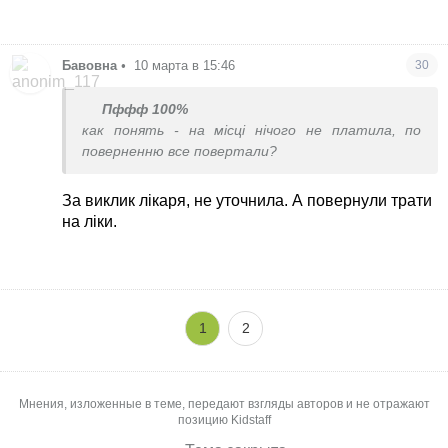
Бавовна
•
10 марта в 15:46
30
Пффф 100%
как понять - на місці нічого не платила, по
поверненню все повертали?
За виклик лікаря, не уточнила. А повернули трати
на ліки.
1
2
Мнения, изложенные в теме, передают взгляды авторов и не отражают
позицию Kidstaff