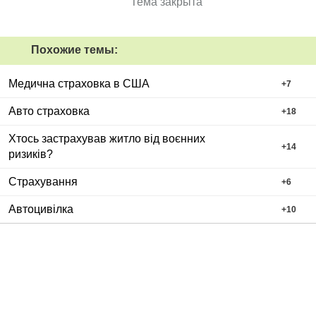
Тема закрыта
Похожие темы:
Медична страховка в США
+
7
Авто страховка
+
18
Хтось застрахував житло від воєнних
+
14
ризиків?
Страхування
+
6
Автоцивілка
+
10