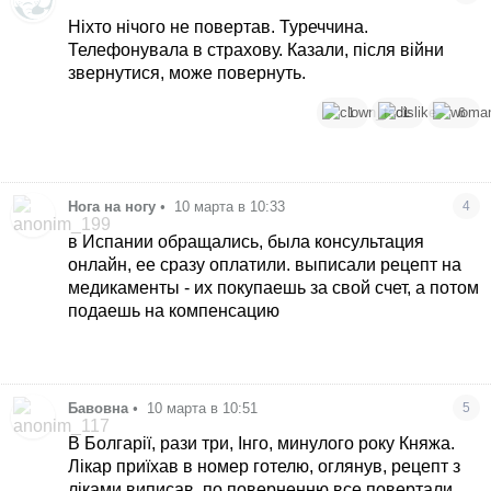
Ніхто нічого не повертав. Туреччина.
Телефонувала в страхову. Казали, після війни
звернутися, може повернуть.
1
1
6
Нога на ногу
•
10 марта в 10:33
4
в Испании обращались, была консультация
онлайн, ее сразу оплатили. выписали рецепт на
медикаменты - их покупаешь за свой счет, а потом
подаешь на компенсацию
Бавовна
•
10 марта в 10:51
5
В Болгарії, рази три, Інго, минулого року Княжа.
Лікар приїхав в номер готелю, оглянув, рецепт з
ліками виписав, по поверненню все повертали,