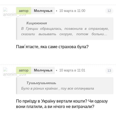
автор
Молчунья
•
10 марта в 11:00
12
Кицюююня
В Греции обращалась, позвонила в страховую,
сказали вызывать скорую, потом больница,
даже перевозили в другой город, лечили
несколько дней, ничего не платила
Пам´ятаєте, яка саме страхова була?
автор
Молчунья
•
10 марта в 11:01
13
Тушьмушьнюшь
Було в різних країнах , пзу все оплачувала
По приїзду в Україну вертали кошти? Чи одоазу
вони платили, а ви нічого не витрачали?