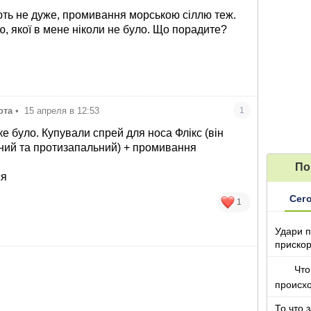
.
ть не дуже, промивання морською сіллю теж.
ю, якої в мене ніколи не було. Що порадите?
ота
•
15 апреля в 12:53
1
ке було. Купували спрей для носа Флікс (він
ний та протизапальний) + промивання
По
ся
Сег
1
Удари п
прискор
Что
происх
То что 