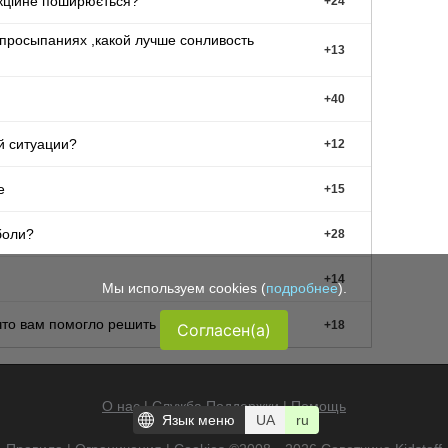
акційне поширюється?
+
24
просыпаниях ,какой лучше сонливость
+
13
+
40
й ситуации?
+
12
е
+
15
боли?
+
28
+
14
Мы используем cookies (
подробнее
).
 что вам помогло решить проблему?
+
18
Согласен(а)
О нас
|
Служба Поддержки
|
Помощь
Язык меню
UA
ru