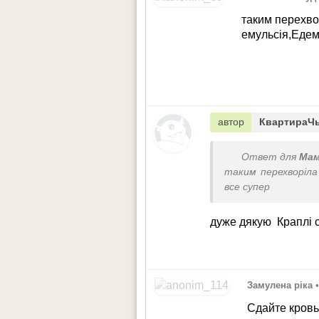
таким перехво
емульсія,Едем
автор
КвартираЧ
Ответ для
Мам
таким перехворіла
все супер
дуже дякую
Краплі 
Замулена ріка
Сдайте кровь 