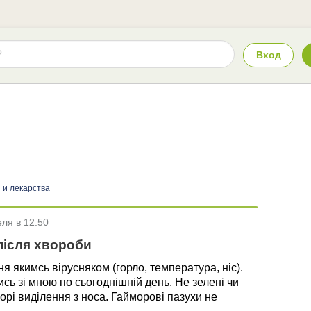
Вход
 и лекарства
еля в 12:50
після хвороби
я якимсь вірусняком (горло, температура, ніс).
сь зі мною по сьогоднішній день. Не зелені чи
зорі виділення з носа. Гайморові пазухи не