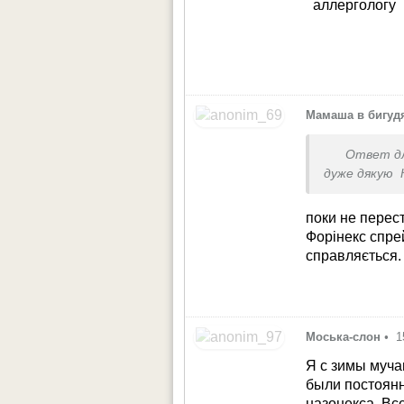
аллергологу
Мамаша в бигуд
Ответ д
дуже дякую
поки не перест
Форінекс спре
справляється.
Моська-слон
•
1
Я с зимы муча
были постоянн
назонекса. Вс