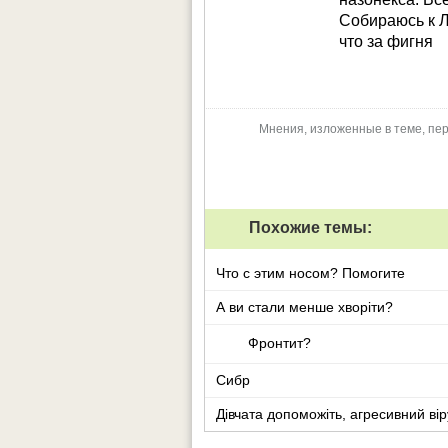
Собираюсь к Л
что за фигня
Мнения, изложенные в теме, пер
Похожие темы:
Что с этим носом? Помогите
А ви стали менше хворіти?
Фронтит?
Сибр
Дівчата допоможіть, агресивний вір