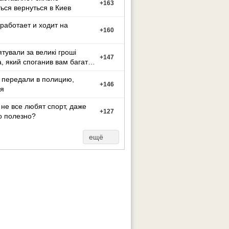
+
163
ься вернуться в Киев
работает и ходит на
+
160
ятували за великі гроші
+
147
а, який споганив вам багато
иття?
 передали в полицию,
+
146
я
не все любят спорт, даже
+
127
о полезно?
ещё