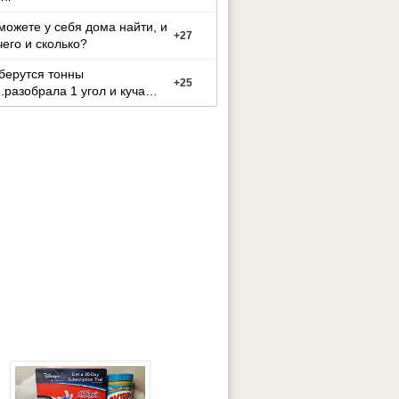
можете у себя дома найти, и
+
27
чего и сколько?
берутся тонны
+
25
..разобрала 1 угол и куча
о мусора((((