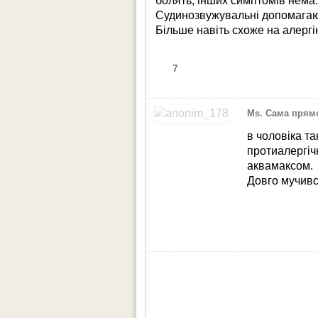
болять, інших симптомів нема
Судинозвужувальні допомагаю
Більше навіть схоже на алергі
7
Ms. Сама прям
в чоловіка та
протиалергіч
аквамаксом.
Довго мучив