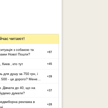
йчас читают!
ситуацiя з собакою та
+
97
ками Нової Пошти?
 Киев , кто тут
+
45
ь для душу за 750 грн, і
+
39
за 500 - це дорого? Мене
и
в. Дівчата до 40, що на
+
37
будемо думати?
едвиборна реклама в
+
28
ні