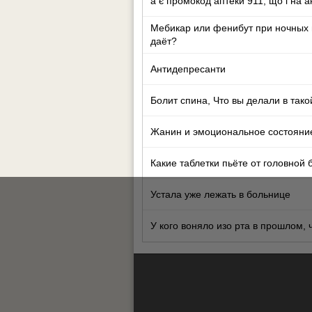
а є промокод аптеки 911, що і на 
Мебикар или фенибут при ночных 
даёт?
Антидепресанти
Болит спина, Что вы делали в тако
Жанин и эмоциональное состояни
Какие таблетки пьёте от головной 
Устала уже лежать в больнице
У кого воняло изо рта в прошлом,