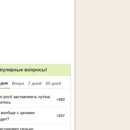
пулярные вопросы!
одня
Вчера
7 дней
30 дней
о росії заставляють путіна
+
283
итись
 вообще с ценами
+
257
одит?
заставляет сильно