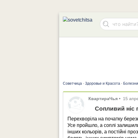
Советчица
-
Здоровье и Красота
-
Болезни
КвартираЧья
•
15 апр
Сопливий ніс 
Перехворіла на початку березн
Усе пройшло, а соплі залишили
інших кольорів, а постійні про