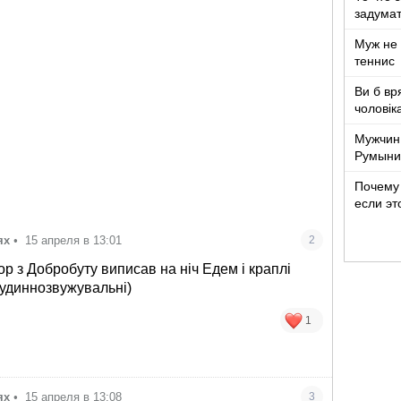
задумат
Муж не 
теннис
Ви б вр
чоловік
років ж
Мужчин
Румыни
Почему 
если эт
ях
•
15 апреля в 13:01
2
ор з Добробуту виписав на ніч Едем і краплі
судиннозвужувальні)
1
ях
•
15 апреля в 13:08
3