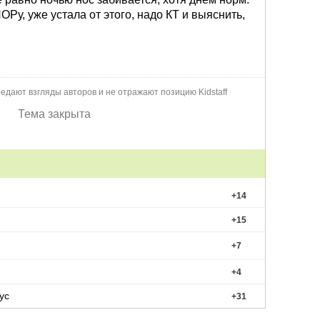
ОРу, уже устала от этого, надо КТ и выяснить,
едают взгляды авторов и не отражают позицию Kidstaff
Тема закрыта
+
14
+
15
+
7
+
4
ус
+
31