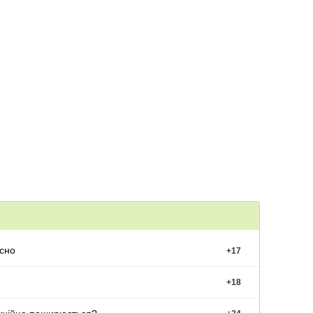
сно
+
17
+
18