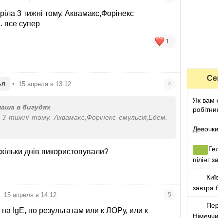
ріла 3 тижні тому. Аквамакс,Форінекс
. все супер
1
Се
ья
•
15 апреля в 13:12
4
Як вам 
аша в бигудях
робітни
 3 тижні тому. Аквамакс,Форінекс емульсія,Едем.
Девочки,
Гел
скільки днів використовували?
пілінг 
осудил
Киї
завтра 
•
15 апреля в 14:12
5
Пер
на IgE, по результатам или к ЛОРу, или к
Німеччи