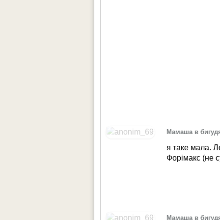
Мамаша в бигуд
я таке мала. Л
Форімакс (не 
Мамаша в бигуд