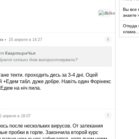
Вы все 
1
знаете 
Откуда 
хлама..
какого т
ях
•
15 апреля в 14:27
6
ля
КвартираЧья
Краплі скільки днів використовували?
ане текти. проходить десь за 3-4 дні. Оцей
й +Едем табл. дуже добре. Навіть один Форінекс
 Едем на ніч пила.
5 апреля в 18:07
7
юсь после нескольких вирусов. От затекания
ые пробки в горле. Закончила второй курс
е равно ночью нос забивается, хотя днем норм.