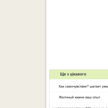
Ще з цiкавого
Как самочувствие? шатает ужа
Желчный камни ваш опыт