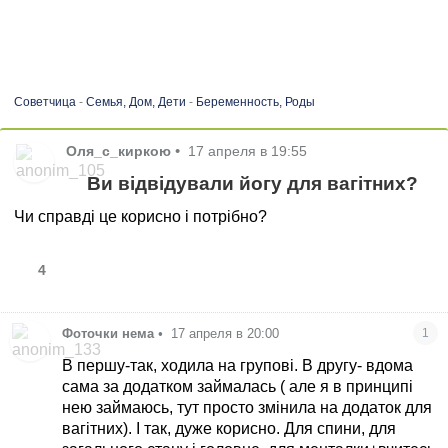
Советчица
-
Семья, Дом, Дети
-
Беременность, Роды
Оля_с_киркою
•
17 апреля в 19:55
Ви відвідували йогу для вагітних?
Чи справді це корисно і потрібно?
4
Фоточки нема
•
17 апреля в 20:00
1
В першу-так, ходила на групові. В другу- вдома
сама за додатком займалась ( але я в принципі
нею займаюсь, тут просто змінила на додаток для
вагітних). І так, дуже корисно. Для спини, для