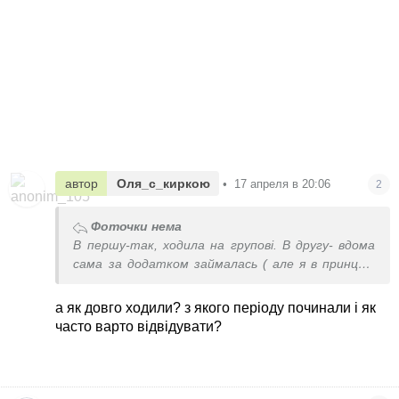
автор
Оля_с_киркою
•
17 апреля в 20:06
2
Фоточки нема
В першу-так, ходила на групові. В другу- вдома
сама за додатком займалась ( але я в принципі
нею займаюсь, тут просто змінила на додаток
для вагітних). І так, дуже корисно. Для спини,
а як довго ходили? з якого періоду починали і як
для загального стану і головне, для
часто варто відвідувати?
менталки+вчитесь відчувати своє тіло і дихати.