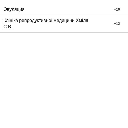
Овуляция
+
10
Клініка репродуктивної медицини Хміля
+
12
С.В.