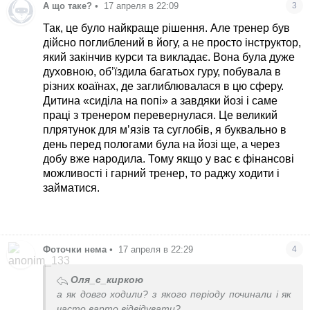
А що таке?
•
17 апреля в 22:09
3
Так, це було найкраще рішення. Але тренер був
дійсно поглиблений в йогу, а не просто інструктор,
який закінчив курси та викладає. Вона була дуже
духовною, обʼїздила багатьох гуру, побувала в
різних коаїнах, де заглиблювалася в цю сферу.
Дитина «сиділа на попі» а завдяки йозі і саме
праці з тренером перевернулася. Це великий
плрятунок для мʼязів та суглобів, я буквально в
день перед пологами була на йозі ще, а через
добу вже народила. Тому якщо у вас є фінансові
можливості і гарний тренер, то раджу ходити і
займатися.
Фоточки нема
•
17 апреля в 22:29
4
Оля_с_киркою
а як довго ходили? з якого періоду починали і як
часто варто відвідувати?