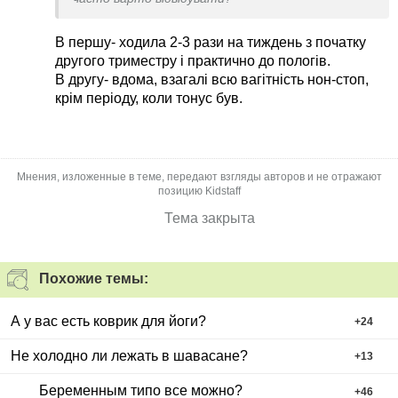
В першу- ходила 2-3 рази на тиждень з початку
другого триместру і практично до пологів.
В другу- вдома, взагалі всю вагітність нон-стоп,
крім періоду, коли тонус був.
Мнения, изложенные в теме, передают взгляды авторов и не отражают
позицию Kidstaff
Тема закрыта
Похожие темы:
А у вас есть коврик для йоги?
+
24
Не холодно ли лежать в шавасане?
+
13
Беременным типо все можно?
+
46