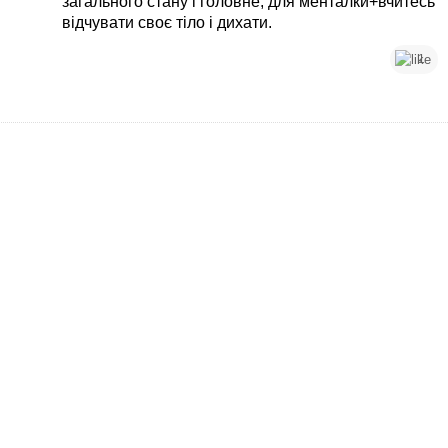
загального стану і головне, для менталки+вчитесь
відчувати своє тіло і дихати.
1