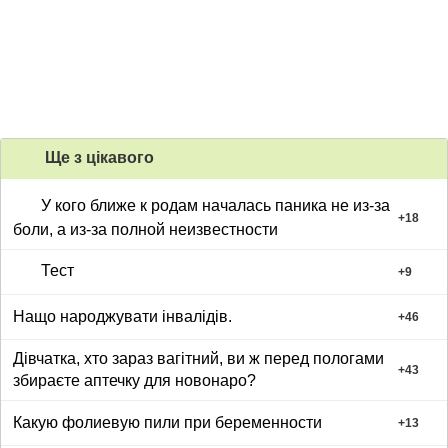
Ще з цiкавого
У кого ближе к родам началась паника не из-за
+
18
боли, а из-за полной неизвестности
Тест
+
9
Нащо народжувати інвалідів.
+
46
Дівчатка, хто зараз вагітний, ви ж перед пологами
+
43
збираєте аптечку для новонаро?
Какую фолиевую пили при беременности
+
13