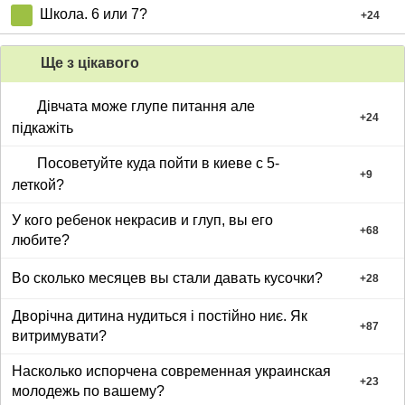
Школа. 6 или 7?
+
24
Ще з цiкавого
Дівчата може глупе питання але
+
24
підкажіть
Посоветуйте куда пойти в киеве с 5-
+
9
леткой?
У кого ребенок некрасив и глуп, вы его
+
68
любите?
Во сколько месяцев вы стали давать кусочки?
+
28
Дворічна дитина нудиться і постійно ниє. Як
+
87
витримувати?
Насколько испорчена современная украинская
+
23
молодежь по вашему?