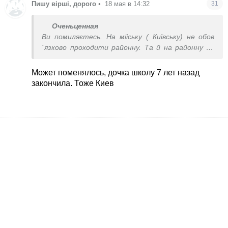
Пишу вірші, дорого
•
18 мая в 14:32
31
Оченьценная
Ви помиляєтесь. На мііську ( Київську) не обов
´язково проходити районну. Та й на районну не
обов´язкове офіційне ’відправлення’ від школи.
Можна самому зареєструватись. На районну не
Может поменялось, дочка школу 7 лет назад
встиг зареєструватись, бо вчитель спеціально
закончила. Тоже Киев
не сказав про строки. А той завтикав в не
встиг. Може в цьому році інші правила, не в курсі.
Раніше так було. Я про Київ