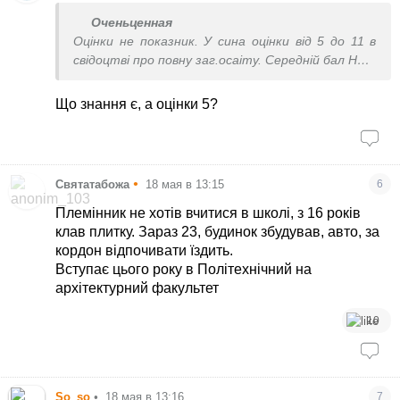
Оченьценная
Оцінки не показник. У сина оцінки від 5 до 11 в
свідоцтві про повну заг.осаіту. Середній бал НМТ
- 185. Навчається в університеті Коменського
(Братислава).
Що знання є, а оцінки 5?
Закінчував Київський фізмат ліцей.
•
Святатабожа
18 мая в 13:15
6
Племінник не хотів вчитися в школі, з 16 років
клав плитку. Зараз 23, будинок збудував, авто, за
кордон відпочивати їздить.
Вступає цього року в Політехнічний на
архітектурний факультет
10
So_so
•
18 мая в 13:16
7