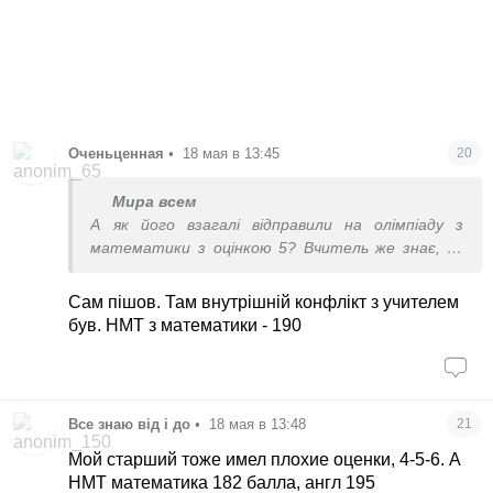
Оченьценная
•
18 мая в 13:45
20
Мира всем
А як його взагалі відправили на олімпіаду з
математики з оцінкою 5? Вчитель же знає, за
що таку оцінку ставить.
Сам пішов. Там внутрішній конфлікт з учителем
був. НМТ з математики - 190
Все знаю від і до
•
18 мая в 13:48
21
Мой старший тоже имел плохие оценки, 4-5-6. А
НМТ математика 182 балла, англ 195