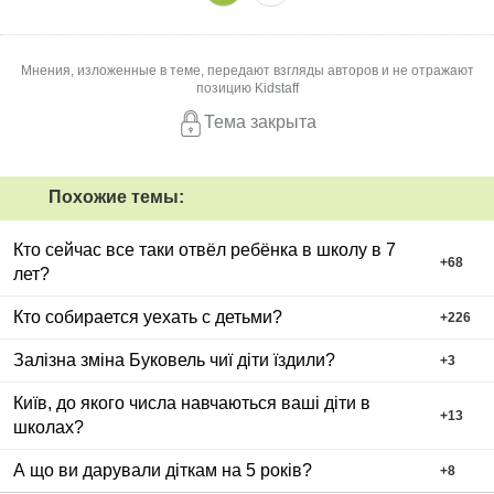
Мнения, изложенные в теме, передают взгляды авторов и не отражают
позицию Kidstaff
Тема закрыта
Похожие темы:
Кто сейчас все таки отвёл ребёнка в школу в 7
+
68
лет?
Кто собирается уехать с детьми?
+
226
Залізна зміна Буковель чиї діти їздили?
+
3
Київ, до якого числа навчаються ваші діти в
+
13
школах?
А що ви дарували діткам на 5 років?
+
8