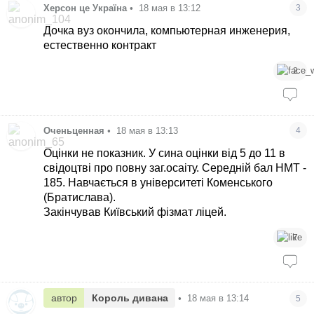
Херсон це Україна
•
18 мая в 13:12
3
Дочка вуз окончила, компьютерная инженерия,
естественно контракт
2
Оченьценная
•
18 мая в 13:13
4
Оцінки не показник. У сина оцінки від 5 до 11 в
свідоцтві про повну заг.осаіту. Середній бал НМТ -
185. Навчається в університеті Коменського
(Братислава).
Закінчував Київський фізмат ліцей.
7
автор
Король дивана
•
18 мая в 13:14
5