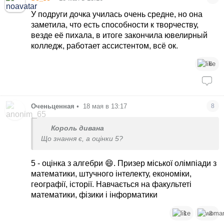
У подруги дочка училась очень средне, но она
заметила, что есть способности к творчеству,
везде её пихала, в итоге закончила ювелирный
колледж, работает ассистентом, всё ок.
6
Оченьценная
•
18 мая в 13:17
8
Король дивана
Що знання є, а оцінки 5?
5 - оцінка з алгебри 😄. Призер міської олімпіади з
математики, штучного інтелекту, економіки,
географії, історії. Навчається на факультеті
математики, фізики і інформатики
1
3