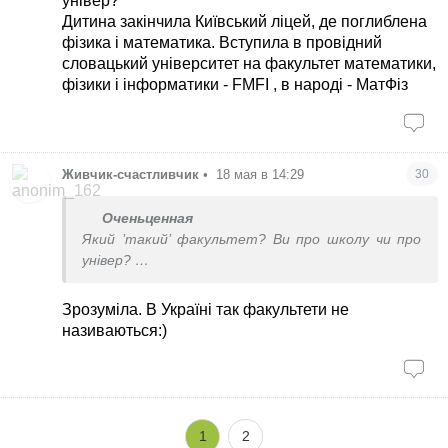
універ?
Дитина закінчила Київський ліцей, де поглиблена
фізика і математика. Вступила в провідний
словацький університет на факультет математики,
фізики і інформатики - FMFI , в народі - МатФіз
Живчик-счастливчик
•
18 мая в 14:29
30
Оченьценная
Який ’такий’ факультет? Ви про школу чи про
універ?
Дитина закінчила Київський ліцей, де поглиблена
фізика і математика. Вступила в провідний
Зрозуміла. В Україні так факультети не
словацький університет на факультет
називаються:)
математики, фізики і інформатики - FMFI , в
народі - МатФіз
1
2