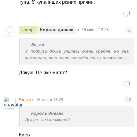
тупа. Є купа інших різних причин.
автор
Король дивана
•
18 мая в 13:23
11
So_so
У подруги дочка училась очень средне, но она
заметила, что есть способности к творчеству,
везде её пихала, в итоге закончила ювелирный
колледж, работает ассистентом, всё ок.
Дякую. Це яке місто?
So_so
•
18 мая в 13:23
12
Король дивана
Дякую. Це яке місто?
Киев