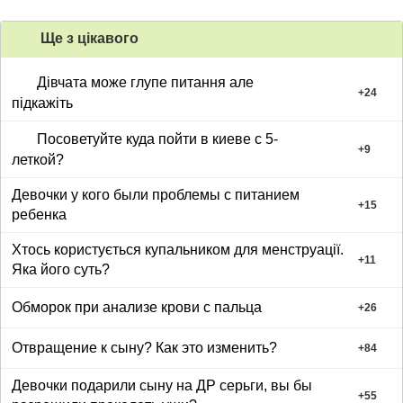
Ще з цiкавого
Дівчата може глупе питання але
+
24
підкажіть
Посоветуйте куда пойти в киеве с 5-
+
9
леткой?
Девочки у кого были проблемы с питанием
+
15
ребенка
Хтось користується купальником для менструації.
+
11
Яка його суть?
Обморок при анализе крови с пальца
+
26
Отвращение к сыну? Как это изменить?
+
84
Девочки подарили сыну на ДР серьги, вы бы
+
55