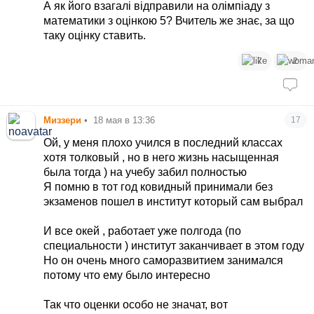
математики, фізики і інформатики
А як його взагалі відправили на олімпіаду з
математики з оцінкою 5? Вчитель же знає, за що
таку оцінку ставить.
7
2
Миззери
•
18 мая в 13:36
17
Ой, у меня плохо учился в последний классах
хотя толковый , но в него жизнь насыщенная
была тогда ) на учебу забил полностью
Я помню в тот год ковидный принимали без
экзаменов пошел в институт который сам выбрал
И все окей , работает уже полгода (по
специальности ) институт заканчивает в этом году
Но он очень много саморазвитием занимался
потому что ему было интересно
Так что оценки особо не значат, вот