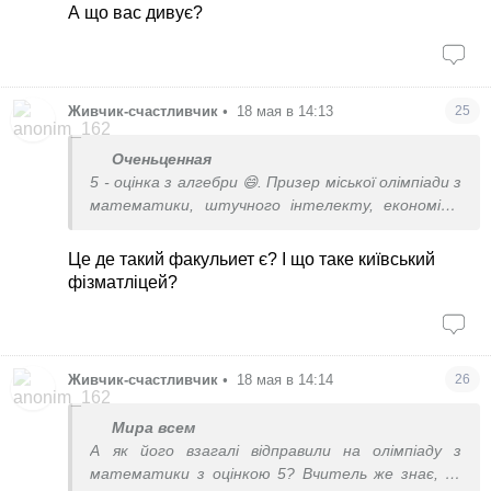
А що вас дивує?
Живчик-счастливчик
•
18 мая в 14:13
25
Оченьценная
5 - оцінка з алгебри 😄. Призер міської олімпіади з
математики, штучного інтелекту, економіки,
географії, історії. Навчається на факультеті
математики, фізики і інформатики
Це де такий факульиет є? І що таке київський
фізматліцей?
Живчик-счастливчик
•
18 мая в 14:14
26
Мира всем
А як його взагалі відправили на олімпіаду з
математики з оцінкою 5? Вчитель же знає, за