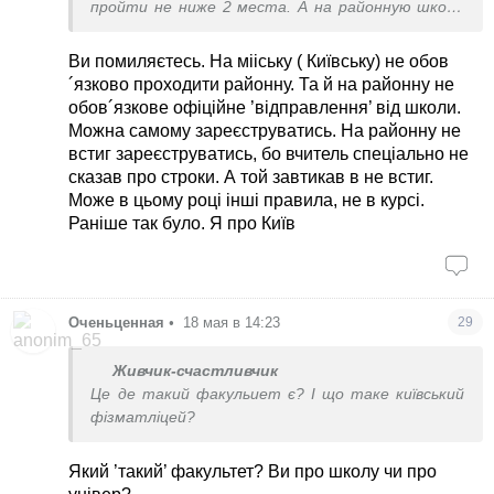
пройти не ниже 2 места. А на районную школа
подает
Ви помиляєтесь. На мііську ( Київську) не обов
´язково проходити районну. Та й на районну не
обов´язкове офіційне ’відправлення’ від школи.
Можна самому зареєструватись. На районну не
встиг зареєструватись, бо вчитель спеціально не
сказав про строки. А той завтикав в не встиг.
Може в цьому році інші правила, не в курсі.
Раніше так було. Я про Київ
Оченьценная
•
18 мая в 14:23
29
Живчик-счастливчик
Це де такий факульиет є? І що таке київський
фізматліцей?
Який ’такий’ факультет? Ви про школу чи про