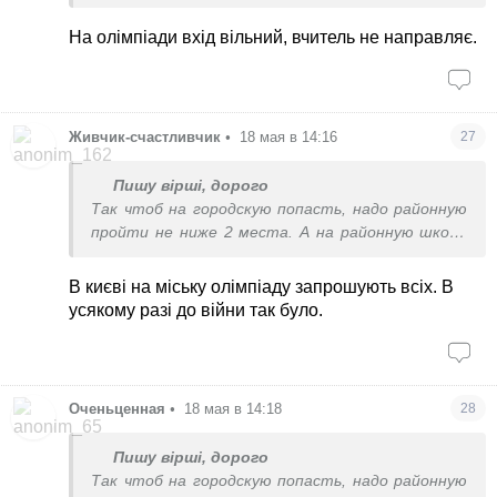
що таку оцінку ставить.
На олімпіади вхід вільний, вчитель не направляє.
Живчик-счастливчик
•
18 мая в 14:16
27
Пишу вірші, дорого
Так чтоб на городскую попасть, надо районную
пройти не ниже 2 места. А на районную школа
подает
В києві на міську олімпіаду запрошують всіх. В
усякому разі до війни так було.
Оченьценная
•
18 мая в 14:18
28
Пишу вірші, дорого
Так чтоб на городскую попасть, надо районную