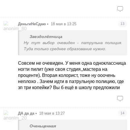
ДеньгиНеСдаю
•
18 мая в 13:25
13
Звездолётчица
Ну тут выбор очевиден - патрульна полиция.
Туда только среднее образование нужно.
Совсем не очевиден. У меня одна одноклассница
ногти пилит (уже своя студия,,мастера на
проценте). Вторая колорист, тоже ну ооочень
неплохо . Зачем идти в патрульную полицию, где
зп три копейки? Вы б ещё в школу предложили
ДА да да
•
18 мая в 13:27
14
Оченьценная