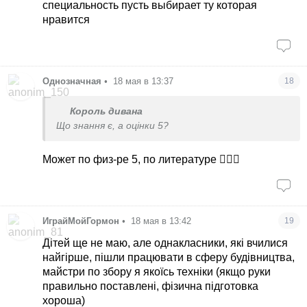
специальность пусть выбирает ту которая
нравится
Однозначная
•
18 мая в 13:37
18
Король дивана
Що знання є, а оцінки 5?
Может по физ-ре 5, по литературе 🤷🏻‍♀️
ИграйМойГормон
•
18 мая в 13:42
19
Дітей ще не маю, але однакласники, які вчилися
найгірше, пішли працювати в сферу будівництва,
майстри по збору я якоїсь техніки (якщо руки
правильно поставлені, фізична підготовка
хороша)