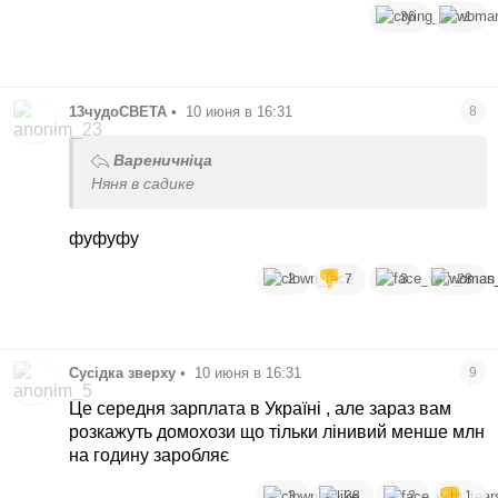
36
1
13чудоСВЕТА
•
10 июня в 16:31
8
Вареничніца
Няня в садике
фуфуфу
2
7
3
28
Сусідка зверху
•
10 июня в 16:31
9
Це середня зарплата в Україні , але зараз вам
розкажуть домохози що тільки лінивий менше млн
на годину заробляє
3
38
2
1