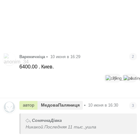
Вареничніца
•
10 июня в 16:29
2
6400.00 . Киев.
25
1
автор
МедоваПаляниця
•
10 июня в 16:30
3
СонячнаДівка
Никакой.Последняя 11 тыс.,ушла