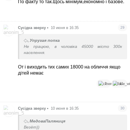
По факту то так.Щось мінімум,економно і базове.
Сусідка зверху
•
10 июня в 16:35
29
Упругая попка
Не працюю, в чоловіка 45000 місто 300к
населення.
От і виходить тих самих 18000 на обличчя якщо
дітей немає
2
11
Сусідка зверху
•
10 июня в 16:35
30
МедоваПаляниця
Везёт))