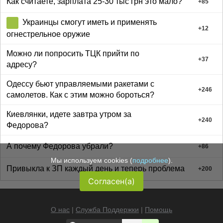
Как считаете, зарплата 25-30 тыс грн это мало?
+
85
Украинцы смогут иметь и применять
+
12
огнестрельное оружие
Можно ли попросить ТЦК прийти по
+
37
адресу?
Одессу бьют управляемыми ракетами с
+
246
самолетов. Как с этим можно бороться?
Киевлянки, идете завтра утром за
+
240
Федорова?
А почему Федорова убрали?
+
86
Мы используем cookies (
подробнее
).
Привыкла к ЗП каждый день и теперь проблема
+
200
Согласен(а)
О нас
|
Служба Поддержки
|
Помощь