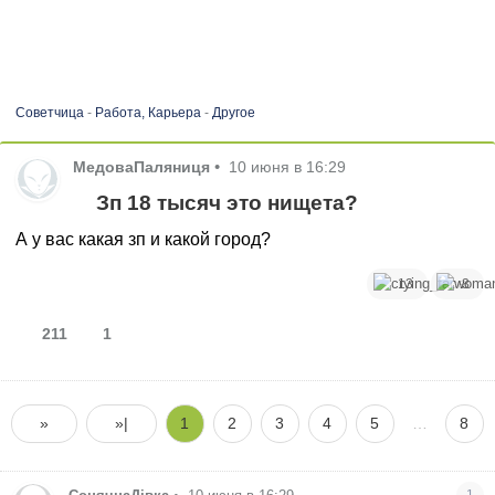
Советчица
-
Работа, Карьера
-
Другое
МедоваПаляниця
•
10 июня в 16:29
Зп 18 тысяч это нищета?
А у вас какая зп и какой город?
13
3
211
1
»
»|
1
2
3
4
5
…
8
1