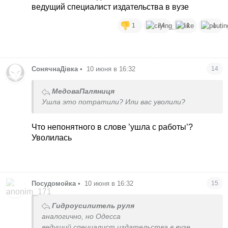
ведущий специалист издательства в вузе
1
24
1
1
СонячнаДівка
•
10 июня в 16:32
14
МедоваПаляниця
Ушла это потратили? Или вас уволили?
Что непонятного в слове ’ушла с работы’?
Уволилась
Посудомойка
•
10 июня в 16:32
15
Гидроусилитель руля
аналогично, но Одесса
ведущий специалист издательства в вузе