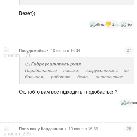
Везёт))
3
1
5
Посудомойка
•
10 июня в 16:34
27
Гидроусилитель руля
Наработанные навыки, загруженность не
большая, работаю дома, интенсивность
работы планирую себе сама
Ок, тобто вам все підходить і подобається?
1
Попа как у Кардашьян
•
10 июня в 16:35
28