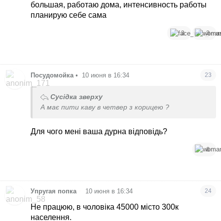
большая, работаю дома, интенсивность работы
планирую себе сама
3
3
Посудомойка
•
10 июня в 16:34
23
Сусідка зверху
А має пити каву в четвер з корицею ?
Для чого мені ваша дурна відповідь?
6
•
Упругая попка
10 июня в 16:34
24
Не працюю, в чоловіка 45000 місто 300к
населення.