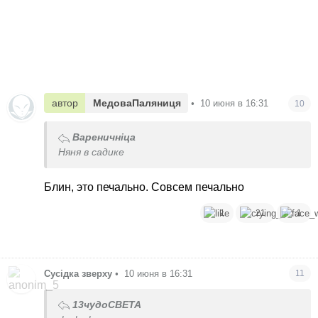
автор
МедоваПаляниця
•
10 июня в 16:31
10
Вареничніца
Няня в садике
Блин, это печально. Совсем печально
1
21
1
Сусідка зверху
•
10 июня в 16:31
11
13чудоСВЕТА