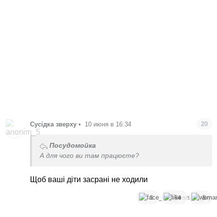
Сусідка зверху
•
10 июня в 16:34
20
Посудомойка
А для чого ви там працюєте?
Щоб ваші діти засрані не ходили
5
54
5