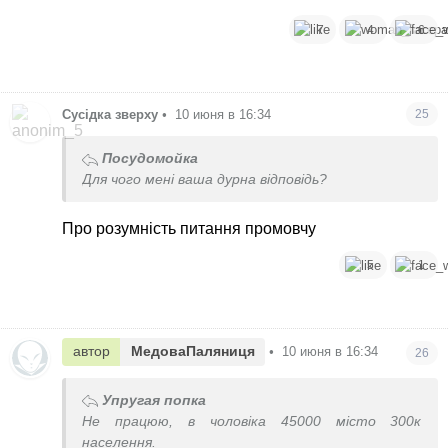
7
4
6
Сусідка зверху
•
10 июня в 16:34
25
Посудомойка
Для чого мені ваша дурна відповідь?
Про розумність питання промовчу
5
1
автор
МедоваПаляниця
•
10 июня в 16:34
26
Упругая попка
Не працюю, в чоловіка 45000 місто 300к
населення.