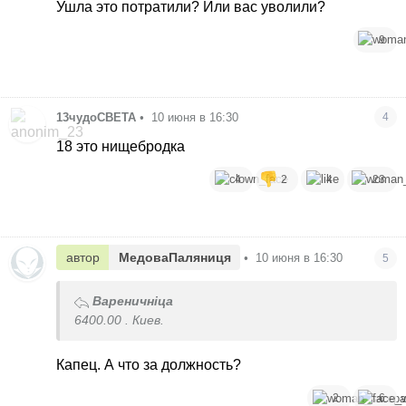
Ушла это потратили? Или вас уволили?
9
13чудоСВЕТА
•
10 июня в 16:30
4
18 это нищебродка
4
2
4
23
автор
МедоваПаляниця
•
10 июня в 16:30
5
Вареничніца
6400.00 . Киев.
Капец. А что за должность?
2
6