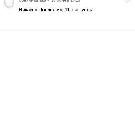
СонячнаДівка
•
10 июня в 16:29
Никакой.Последняя 11 тыс.,ушла