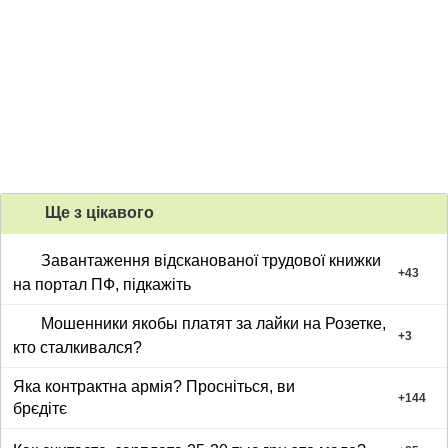
Ще з цiкавого
Завантаження відсканованої трудової книжки
+
43
на портал ПФ, підкажіть
Мошенники якобы платят за лайки на Розетке,
+
3
кто сталкивался?
Яка контрактна армія? Просніться, ви
+
144
брєдітє