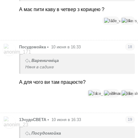
А має пити каву в четвер з корицею ?
15
1
Посудомойка
•
10 июня в 16:33
18
Вареничніца
Няня в садике
А для чого ви там працюєте?
1
20
1
13чудоСВЕТА
•
10 июня в 16:33
19
Посудомойка