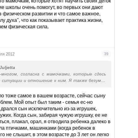
то мамочкам, которые хотят научить своих деток
миф о том, что сдав ребенка в секцию борьбы или
ие школы очень помогут, во первых они дают
шите проблему и научите "давать сдачи".
в физическом развитии и что самое важное,
воспитывают другие, более полезные качества
у духа", что как показывает практика жизни,
ние контролировать себя, выносливость, силу,
чем физическая сила.
 Конечно, здесь есть элемент защиты, но он
ый.
еля 2012
39
Juljetta
-многом, согласна с мамочками, которые сдесь
и ситуации и отношение к ним. Я также безумно
ебенка и не дам его в обиду.
я ситуация и хочу поделится мнением, с немножко
было тоже самое в вашем возрасте, сейчас сыну
ы.
облем. Мой опыт был таким - семья ес-но
лагополучная семья, агрессии и насилия в семье
 дрался сын исключительно из-за игрушек,
бабушки и т.п.
ужих. Когда сын, забирая чужую игрушку, ее не
го детства ребеночка приучаю к любви к деткам,
ться, плакал, орал, я отводила ребенка далеко в
чкам, цветочкам...
ала птичками, машинками (когда ребенок в
 малыш служит примером для других деток ( в
го не слышит, в этом возрасте до 3 лет он легко