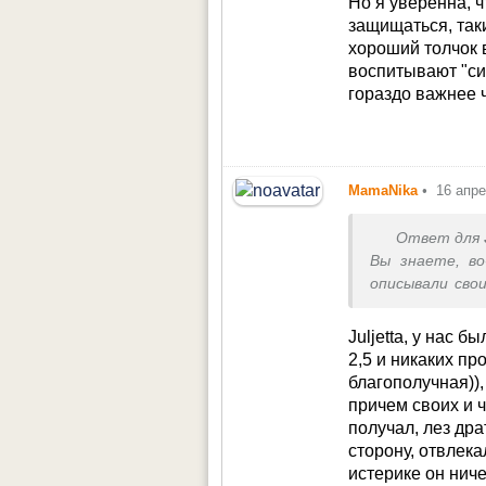
Но я уверенна, ч
Хочу развеять 
защищаться, так
иную, Вы ре
хороший толчок 
Единоборства 
воспитывают "сил
мужчины – уме
гораздо важнее 
концентрацию.
второстепенн
MamaNika
•
16 апр
Ответ для
Вы знаете, во
описывали сво
люблю своего р
Но у нас друга
Juljetta, у нас 
другой сторон
2,5 и никаких пр
У нас очень б
благополучная)),
нет, любящие 
причем своих и ч
С самого ранне
получал, лез дра
кошечкам, соба
сторону, отвлек
Во многом наш
истерике он ниче