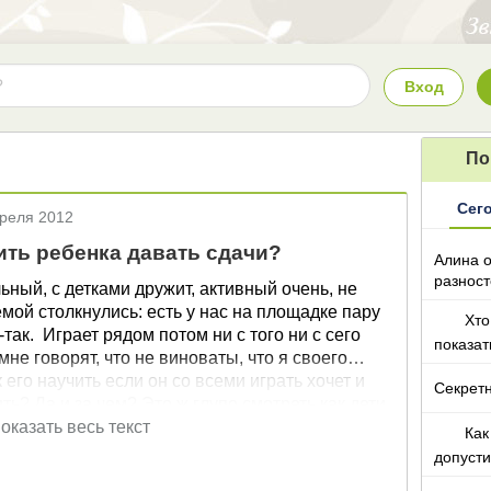
Вход
По
Сег
преля 2012
ить ребенка давать сдачи?
Алина о
разност
ьный, с детками дружит, активный очень, не
кто то т
емой столкнулись: есть у нас на площадке пару
Хто
 ни с сего
показа
не говорят, что не виноваты, что я своего
 его научить если он со всеми играть хочет и
Секретн
ть? Да и за чем? Это ж глупо смотреть как дети
оказать весь текст
Как
о много любей его любят (бабушки, дедушки,
допусти
ишком сильно? Муж у меня боксер, учил-учил его,
телефо