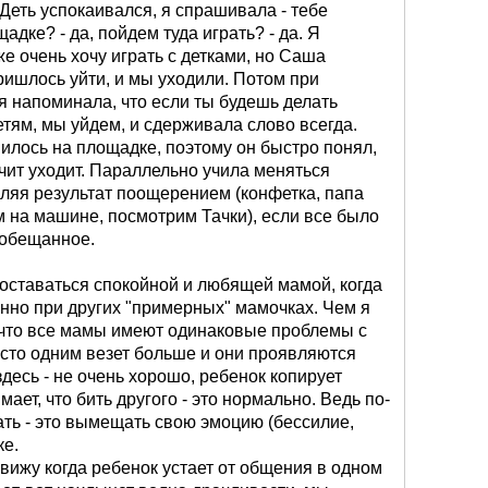
месяцев) если увидет бабушку с тяжелой сумочкой
 Деть успокаивался, я спрашивала - тебе
трению) бежит " помогать нести"
, то что он
адке? - да, пойдем туда играть? - да. Я
щник"-это факт, помогает пылесосить,
же очень хочу играть с детками, но Саша
мусор, делится во дворе с детками своими
пришлось уйти, и мы уходили. Потом при
омогает маленьким девочкам подниматься по
 я напоминала, что если ты будешь делать
етям, мы уйдем, и сдерживала слово всегда.
м занимаемся, читаем добрые сказки, понемногу
илось на площадке, поэтому он быстро понял,
ые игры, записались в школу "раннего развития"
ачит уходит. Параллельно учила меняться
ию, наш малыш дерется.
Каждый раз! когда он
пляя результат поощерением (конфетка, папа
 только собирается это сделать, я делаю
м на машине, посмотрим Тачки), если все было
ъясняю, могу шлепнуть по-попе. На время это он
 обещанное.
только на время.
нает мою семью, рот не повернется сказать, что
оставаться спокойной и любящей мамой, когда
емся ребенком . Многие мамочки во дворе,
бенно при других "примерных" мамочках. Чем я
говорят- перерастет, но вот мне от этого не
 что все мамы имеют одинаковые проблемы с
к знаю, что ему идти в садик и мне бы очень не
сто одним везет больше и они проявляются
бы он там дрался с детками.
десь - не очень хорошо, ребенок копирует
мает, что бить другого - это нормально. Ведь по-
ть - это вымещать свою эмоцию (бессилие,
ке.
 вижу когда ребенок устает от общения в одном