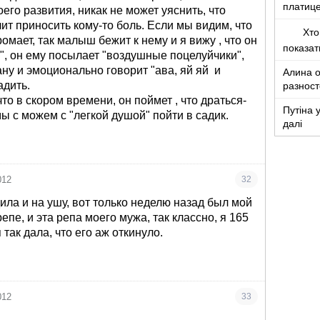
платице
его развития, никак не может уяснить, что
чит приносить кому-то боль. Если мы видим, что
Хто
ромает, так малыш бежит к нему и я вижу , что он
показа
т", он ему посылает "воздушные поцелуйчики",
ану и эмоционально говорит "ава, яй яй
и
Алина о
адить.
разност
кто то т
то в скором времени, он поймет , что драться-
Путіна 
ы с можем с "легкой душой" пойти в садик.
далі
012
32
ила и на ушу, вот только неделю назад был мой
епе, и эта репа моего мужа, так классно, я 165
я так дала, что его аж откинуло.
012
33