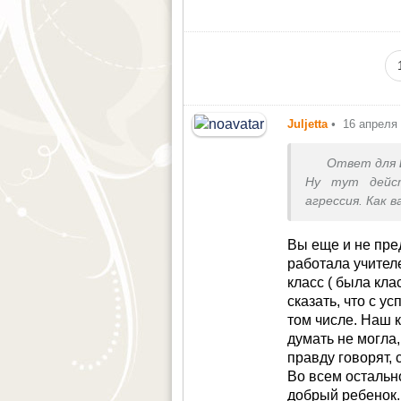
а тот только смется, думает, что папа играет так с ним. Мы ребенка не бьем,
не делает он ничего такого, н
Juljetta
•
16 апреля
Ответ для
Ну тут дейст
агрессия. Как 
то в спорт, г
объяснять и о
Вы еще и не пре
если б его оби
работала учител
P.S. Я прият
класс ( была кл
которых волнуе
сказать, что с у
том числе. Наш 
думать не могла,
правду говорят, 
Во всем остальн
добрый ребенок. 