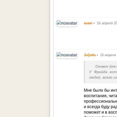
asani
•
16 апреля 2
Juljetta
•
16 апреля
Ответ для
У Фрейда ест
людей, всего и
их бей-не-бей
быть (мазохи
Мне было бы ин
таких детей 
воспитания, чита
психотипы люд
профессиональн
вреда не был
и всегда буду ра
название поиск
поможет и в вос