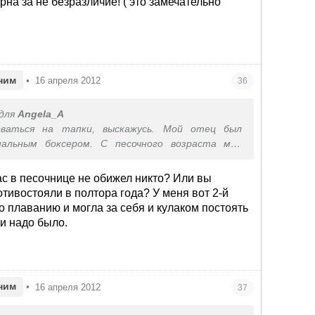
на за не безразличие! ( это замечательно
ним
•
16 апреля 2012
36
для
Angela_A
рваться на тапки, выскажусь. Мой отец был
нальным боксером. С песочного возраста мне
е жди, когда тебя ударят, всегда бей первой. С
ского возраста я занималась восточными
ас в песочнице не обижел никто? Или вы
твами, имею 3-й юношеский разряд по самбо. И
тивостояли в полтора года? У меня вот 2-й
 с того же песочного возраста ни разу не
 плаванию и могла за себя и кулаком постоять
ала в драке, ни в нежном возрасте, ни в
ли надо было.
ом, никогда (разумеется, поединки не в счет). Не
о всегда морально готова к противостоянию.
ять миф о том, что сдав ребенка в секцию борьбы
Вы решите проблему и научите "давать сдачи".
ним
•
16 апреля 2012
37
ства воспитывают другие, более полезные
 мужчины – умение контролировать себя,