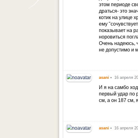
этом периоде сво
драться- это зна
котик на улице х
ему "сочувствуе
показывает на р
норовиться погл
Очень надеюсь, ч
не допустимо и м
asani
•
16 апреля 2
И я на самбо ход
первый удар по р
см, а он 187 см, 
asani
•
16 апреля 2