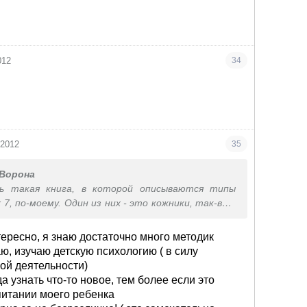
012
34
 2012
35
Ворона
ь такая книга, в которой описываются типы
х 7, по-моему. Один из них - это кожники, так-вот
 им продолбом, только последствия плохие могут
стами выростают и др. отклонени), так вот
тересно
, я знаю достаточно много методик
бить нельзя!!! Там очень подробно описаны
ю, изучаю детскую психологию ( в силу
ей(детей) и как на них влиять, чтоб толк был и
ой деятельности)
о. Если заинтересует могу порыться дома,
да узнать что-то новое, тем более если это
ать.
питании моего ребенка