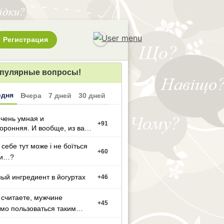
Регистрация
пулярные вопросы!
одня
Вчера
7 дней
30 дней
чень умная и
+
91
оронняя. И вообще, из вас
ут может стать тако
 себе тут може і не боїться
+
60
ти…?
ый ингредиент в йогуртах
+
46
 считаете, мужчине
+
45
мо пользоваться таким
ном?