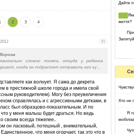
Дайте п
а мой взгляд. До него словами все доходит.
Як
життя?
1
2
3
4
При
Запитуй
 2012
31
Ворона
вительно сложно понять откуда у ребенка
вариант, когда он подрастет отправить его куда-
Се
де бы он всю свою агрессию оставлял. А сейчас
бъяснять, на его примере, понравилось бы ему
дставляете как волнует
. Я сама до декрета
дели или нет.
Чувству
ем в престижной школе города и имела свой
но удивлена, что есть нормальные родители,
ассным руководителем). Могу без преувеличения
т, то - что их ребенок дерется. Респект.
Хто не 
спехом справлялась и с агрессивными детками, в
класс был образцово-показательным. И по
Я т
 что у меня малыш будет драться. Но ведь
мобіліз
со своим всегда тяжелее.
.
ом он ласковый, потешный , внимательный,
Чут
Единственное, что меня огорчает, так это что в