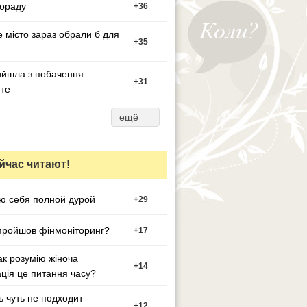
ораду
+
36
е місто зараз обрали б для
+
35
йшла з побачення.
+
31
те
ещё
йчас читают!
ю себя полной дурой
+
29
пройшов фінмоніторинг?
+
17
ак розумію жіноча
+
14
ація це питання часу?
ь чуть не подходит
+
12