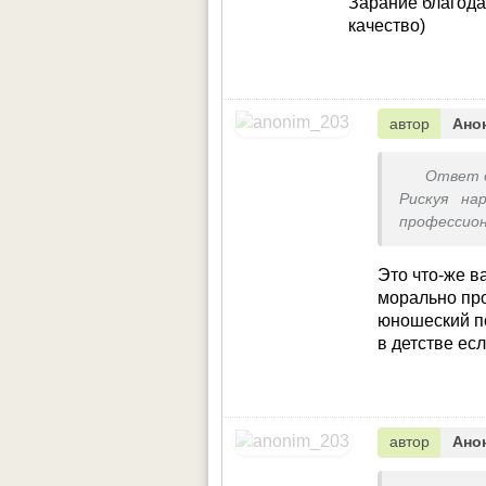
Зарание благодар
качество)
автор
Ано
Ответ 
Рискуя на
профессио
внушали: н
детсадов
Это что-же в
единоборс
морально про
при этом,
юношеский по
участвов
в детстве ес
подростков
дралась, н
Хочу разве
или иную, 
автор
Ано
Единобор
качества