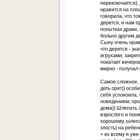
свои 1год и 8 
переключается).
( по его усмо
нравится на площ
"мамин помо
говорила, что то
выбрасывает 
дерется, и нам 
игрушками, п
попытках драки,
ступенькам.
больно другим д
Мы много с ни
Сыну очень нрав
играем в ролев
что дерется - зн
Но, к сожален
игрухами, закре
толкнет или
покатает вечеро
замечание, об
мирно - получал
усваивает, но 
Каждый, кто з
Самое сложное, 
мы не занима
деть орет)) осо
успокаивают, 
себя успокоила,
легче. Так ка
поведением, про
хотелось, что 
дома)) Шлепать з
взрослого и пони
хорошему, шлепа
злость) на ребен
+ ко всему я уже