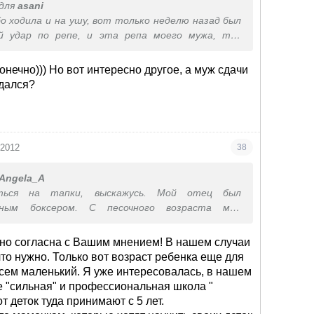
для
asani
сть, силу, концентрацию. Конечно, здесь есть
бо ходила и на ушу, вот только неделю назад был
щиты, но он второстепенный.
й удар по репе, и эта репа моего мужа, так
 165 см, а он 187 см, я так дала, что его аж
конечно))) Но вот интересно другое, а муж сдачи
сдался?
 2012
38
Angela_A
аться на тапки, выскажусь. Мой отец был
ьным боксером. С песочного возраста мне
ди, когда тебя ударят, всегда бей первой. С
ого возраста я занималась восточными
но согласна с Вашим мнением! В нашем случаи
и, имею 3-й юношеский разряд по самбо. И при
что нужно. Только вот возраст ребенка еще для
же песочного возраста ни разу не участвовала в
сем маленький. Я уже интересовалась, в нашем
ежном возрасте, ни в подростковом, никогда
е "сильная" и профессиональная школа "
поединки не в счет). Не дралась, но всегда
от деток туда принимают с 5 лет.
ва к противостоянию.