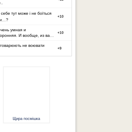
..
 себе тут може і не боїться
+
10
ти…?
чень умная и
+
10
оронняя. И вообще, из вас
ут может стать тако
уговарюють не воювати
+
9
Щира посмішка