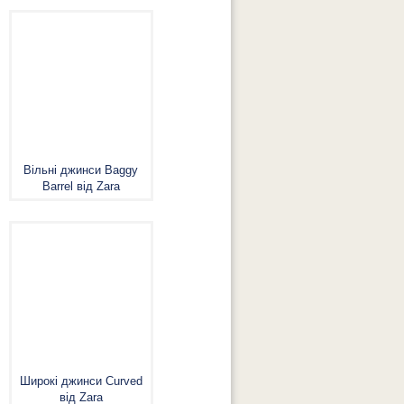
Вільні джинси Baggy
Barrel від Zara
Широкі джинси Curved
від Zara