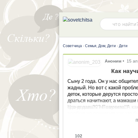
Советчица
-
Семья, Дом, Дети
-
Дети
Аноним
•
15 а
Как науч
Сыну 2 года. Он у нас общител
жадный. Но вот с какой пробл
деток, которые дерутся просто-так. Играет рядом потом ни с того
драться начитнают, а мамаши м
сдачи давать не научила. А как
Что делать??? Помогите!!!
вообще не понимает как это би
убиваются. У нас ни я ни муж себя в обиду никогда не давали, в кого он такой
п
непонятно. Может у нас сильн
дяди, тетя, а он один) или сл
102