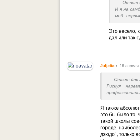
Ответ 
выносливо
И я на сам
элемент за
мой первы
классно, я
откинуло.
Это весело, 
дал или так 
Juljetta
•
16 апреля
Ответ для
Рискуя нарв
профессионал
внушали: не ж
детсадовск
Я также абсолют
единоборствам
это бы было то, 
этом, с того 
такой школы сов
драке, ни в н
городе, наиболе
(разумеется, 
дзюдо", только в
морально гото