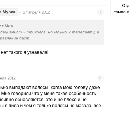
Отд
тампоно
а Мурка
•
17 апреля 2012
7
то?
ля
Миа
специалист - трихолог. но можно к терапевту, а
равление даст.
 нет такого я узнавала!
реля 2012
8
льно выпадают волосы, когда мою голову даже
. Мне говорили что у меня такая особенность
нсивно обновляются, это и не плохо и не
ы я пила и чем я только волосы не мазала, все