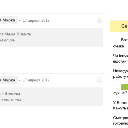
а Мурка
•
17 апреля 2012
5
Се
ля
Мама Викули
Вот
шампунь
сумка
Чи існу
відстані
Никогда
работу 
а Мурка
•
17 апреля 2012
6
лучше?
ля
Аноним
 витамины.
У Венец
Кажуть 
влітку+
Смотрю 
готовл