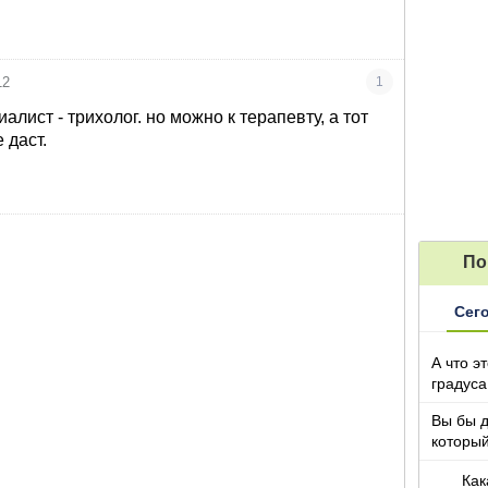
12
1
алист - трихолог. но можно к терапевту, а тот
 даст.
По
Сег
А что э
градуса
Вы бы 
который
Как