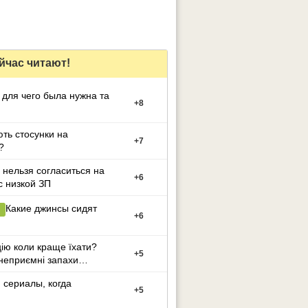
йчас читают!
 для чего была нужна та
+
8
ють стосунки на
+
7
?
 нельзя согласиться на
+
6
с низкой ЗП
Какие джинсы сидят
+
6
ію коли краще їхати?
+
5
неприємні запахи
дитина 4 роки
сериалы, когда
+
5
ю