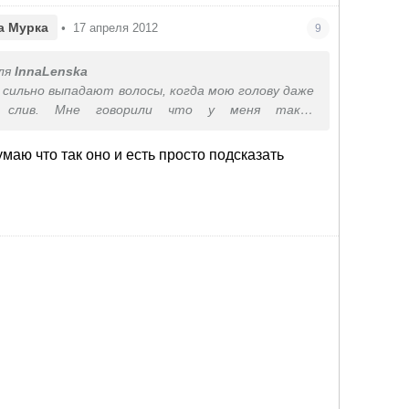
а Мурка
•
17 апреля 2012
9
ля
InnaLenska
ь сильно выпадают волосы, когда мою голову даже
я слив. Мне говорили что у меня такая
 что волосы интенсивно обновляются, это и не
орошо, витамины я пила и чем я только волосы не
умаю что так оно и есть просто подсказать
равно лезут.