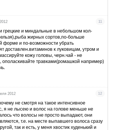
2012
11
хи грецкие и миндальные в небольшом кол-
нельзя),рыба жирных сортов,по-больше
й форме и по-возможности убрать
ят доставлен.витаминов к луковицам, утром и
ассируйте кожу головы, черн.чай - не
, ополаскивайте травками(ромашкой например)
чь.
реля 2012
12
почему не смотря на такое интенсивное
, я не лысею и волос на голове меньше не
залось что волосы не просто выпадают, они
вляются, т.е. на месте выпавшего волоса сразу
ругой, так и есть, у меня хвостик худенький и