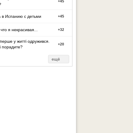
+
45
?
 в Испанию с детьми
+
45
 что я некрасивая...
+
32
перше у житті одружився.
+
20
і порадите?
ещё