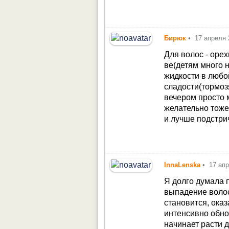
Бирюк
•
17 апреля 
Для волос - оре
ве(детям много 
жидкости в любо
сладости(тормоз
вечером просто м
желательно тоже
и лучше подстри
InnaLenska
•
17 ап
Я долго думала 
выпадение волос
становится, ока
интенсивно обно
начинает расти д