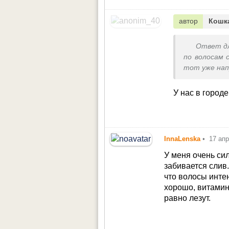
автор
Кошк
Ответ д
по волосам 
тот уже нап
У нас в городе
InnaLenska
•
17 ап
У меня очень си
забивается слив
что волосы инте
хорошо, витамин
равно лезут.