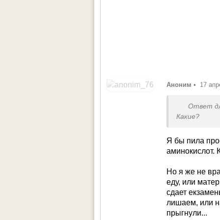
Аноним
•
17 апр
Ответ д
Какие?
Я бы пила про
аминокислот.
Но я же не вр
еду, или мате
сдает екзамен
лишаем, или н
прыгнули...