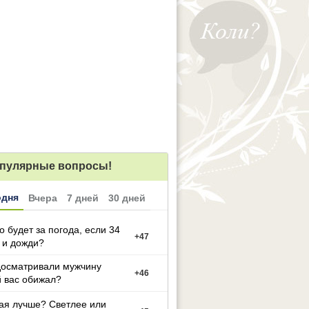
пулярные вопросы!
одня
Вчера
7 дней
30 дней
то будет за погода, если 34
+
47
 и дожди?
досматривали мужчину
+
46
 вас обижал?
ая лучше? Светлее или