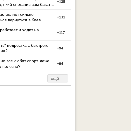
+
135
а, який споганив вам багато
иття?
заставляет сильно
+
131
ься вернуться в Киев
работает и ходит на
+
117
ять" подростка с быстрого
+
94
на?
не все любят спорт, даже
+
94
о полезно?
ещё