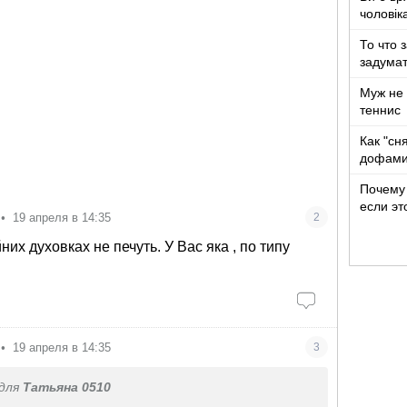
чоловік
років ж
То что 
задумат
Муж не 
теннис
Как "сн
дофами
Почему 
если эт
•
19 апреля в 14:35
2
них духовках не печуть. У Вас яка , по типу
•
19 апреля в 14:35
3
для
Татьяна 0510