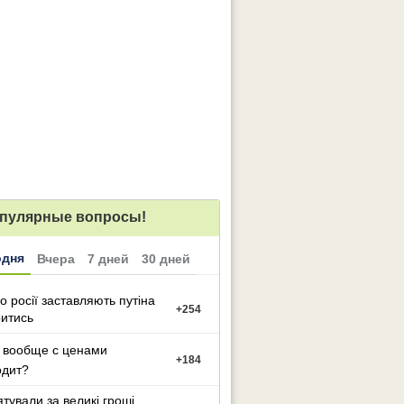
пулярные вопросы!
одня
Вчера
7 дней
30 дней
о росії заставляють путіна
+
254
итись
 вообще с ценами
+
184
одит?
ятували за великі гроші