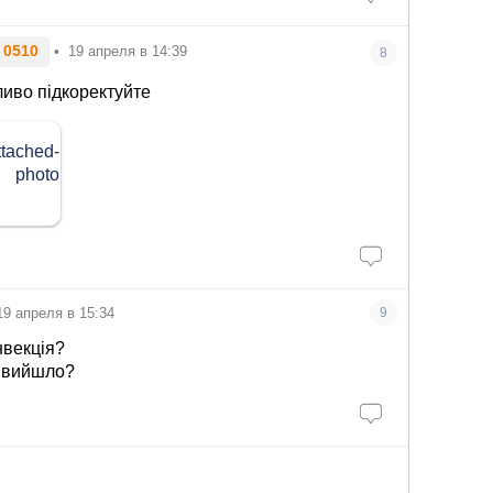
 0510
•
19 апреля в 14:39
8
ливо підкоректуйте
19 апреля в 15:34
9
нвекція?
о вийшло?