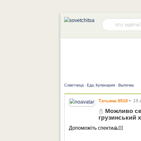
Советчица
-
Еда, Кулинария
-
Выпечка
Татьяна 0510
•
19 
Можливо сер
грузинський х
Допоможіть спекти🙏🏻