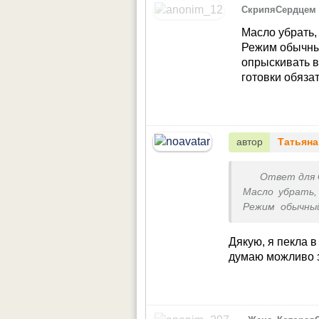
СкрипяСердцем
Масло убрать,
Режим обычны
опрыскивать в
готовки обяза
автор
Татьяна
Ответ для
Масло убрать,
Режим обычный
водой хлеб,
обязательно н
Дякую, я пекла в
думаю можливо за