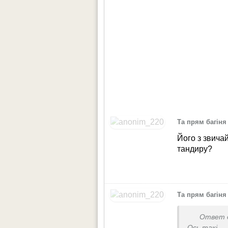
Та прям багіня
Його з звичай
тандиру?
Та прям багіня
Ответ 
Ось такі