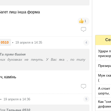
багет лиш інша форма
1
Се
 0510
•
19 апреля в 14:35
4
Удари п
Та прям багіня
прискор
них духовках не печуть. У Вас яка , по типу
Презира
Муж ска
ч, камінь
(
А стоит
шорты, 
видны
•
19 апреля в 14:36
5
Как "сн
дофами
для
Татьяна 0510