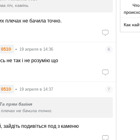
Что
ва піч, камінь
происх
их плечах не бачила точно.
Как най
 0510
•
19 апреля в 14:36
6
сь не так і не розумію що
 0510
•
19 апреля в 14:37
7
Та прям багіня
 плечах не бачила точно.
, зайдіть подивіться под з каменю