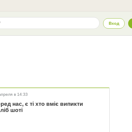
Вход
апреля в 14:33
ед нас, є ті хто вміє випикти
ліб шоті