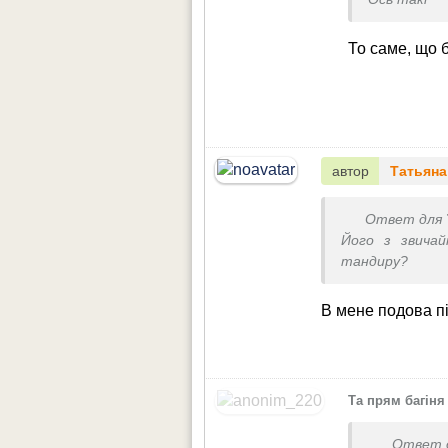
То саме, що 
автор
Татьяна
Ответ для
Його з звичай
тандиру?
В мене подова пі
Та прям багіня
Ответ 