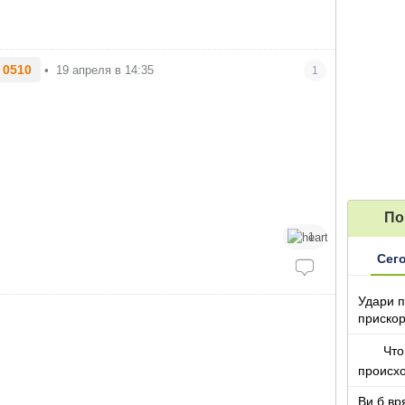
 0510
•
19 апреля в 14:35
1
По
1
Сег
Удари п
прискор
Что
происх
Ви б вр