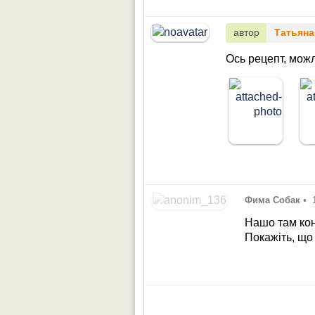
автор
Татьяна
Ось рецепт, мож
Фима Собак
•
Нашо там ко
Покажіть, щ