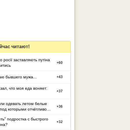
йчас читают!
о росії заставляють путіна
+
60
итись
ю бывшего мужа...
+
43
зал, что моя еда воняет:
+
37
 ли одевать летом белые
+
36
под которыми отчётливо
ять" подростка с быстрого
+
32
на?