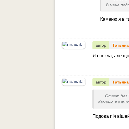
В мене подо
Каменю я в т
автор
Татьяна
Я спекла, але що
автор
Татьяна
Ответ для
Каменю я в тих
Подова піч вішей