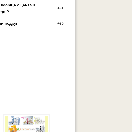
 вообще с ценами
+
31
одит?
ти подруг
+
30