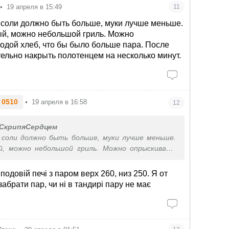
•
19 апреля в 15:49
11
 соли должно быть больше, муки лучше меньше.
й, можно небольшой гриль. Можно
одой хлеб, что бы было больше пара. После
тельно накрыть полотенцем на несколько минут.
 0510
•
19 апреля в 16:58
12
СкрипяСердцем
 соли должно быть больше, муки лучше меньше.
, можно небольшой гриль. Можно опрыскивать
 что бы было больше пара. После готовки
акрыть полотенцем на несколько минут.
 подовій печі з паром верх 260, низ 250. Я от
брати пар, чи ні в тандирі пару не має