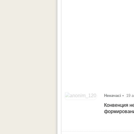
Неначасі
•
19 а
Конвенция не
формирования