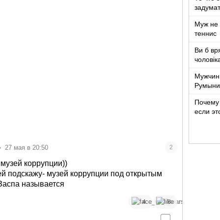
задумат
Муж не 
теннис
Ви б вр
чоловік
років ж
Мужчин
Румыни
Почему 
если эт
•
27 мая в 20:50
2
 музей коррупции))
й подскажу- музей коррупции под открытым
Заспа называется
4
8