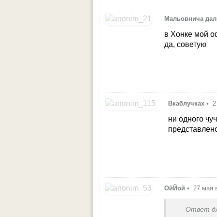
Мальовнича дал
в Хонке мой о
да, советую
Вкаблучках
•
2
ни одного чу
представлен
ОйЙой
•
27 мая 
Ответ д