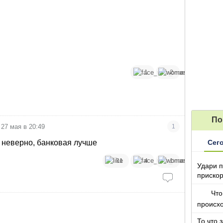
1
2
По
27 мая в 20:49
1
 неверно, банковая лучше
Сег
11
4
1
Удари п
прискор
Что
происх
То что 