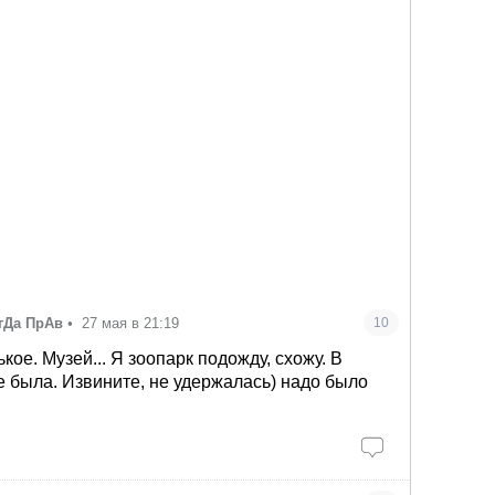
гДа ПрАв
•
27 мая в 21:19
10
кое. Музей... Я зоопарк подожду, схожу. В
 была. Извините, не удержалась) надо было