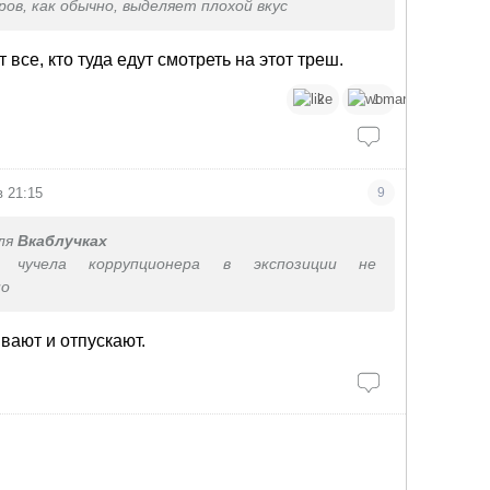
ов, как обычно, выделяет плохой вкус
все, кто туда едут смотреть на этот треш.
2
1
в 21:15
9
ля
Вкаблучках
 чучела коррупционера в экспозиции не
но
вают и отпускают.