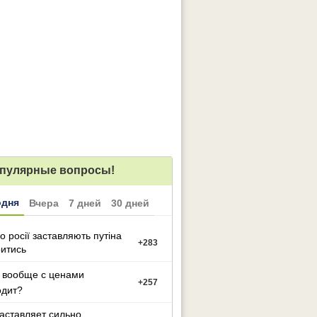
пулярные вопросы!
одня
Вчера
7 дней
30 дней
о росії заставляють путіна
+
283
итись
 вообще с ценами
+
257
одит?
заставляет сильно