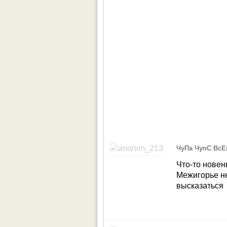
ЧуПа ЧупС ВсЕ
Что-то новень
Межигорье не
высказаться