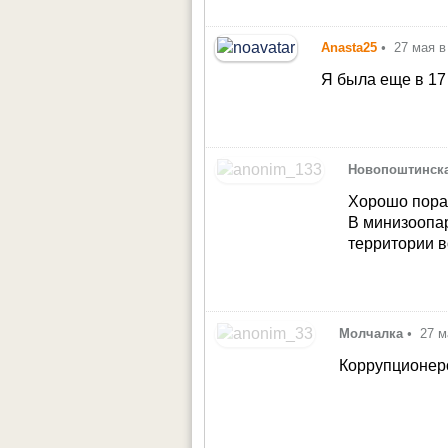
Anasta25
•
27 мая в
Я была еще в 17 
Новопоштинск
Хорошо пора
В минизоопар
территории 
Молчалка
•
27 м
Коррупционеро