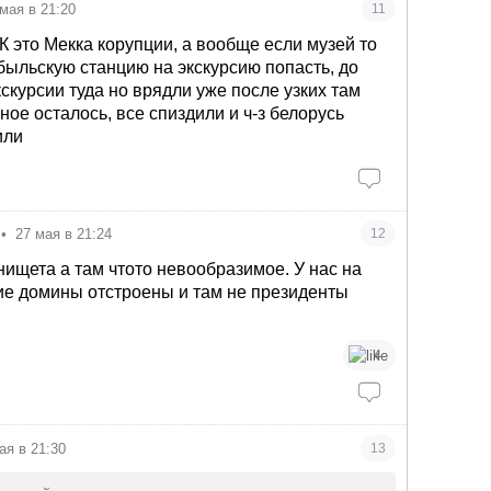
 мая в 21:20
11
 это Мекка корупции, а вообще если музей то
быльскую станцию на экскурсию попасть, до
скурсии туда но врядли уже после узких там
ное осталось, все спиздили и ч-з белорусь
или
•
27 мая в 21:24
12
нищета а там чтото невообразимое. У нас на
ие домины отстроены и там не президенты
4
ая в 21:30
13