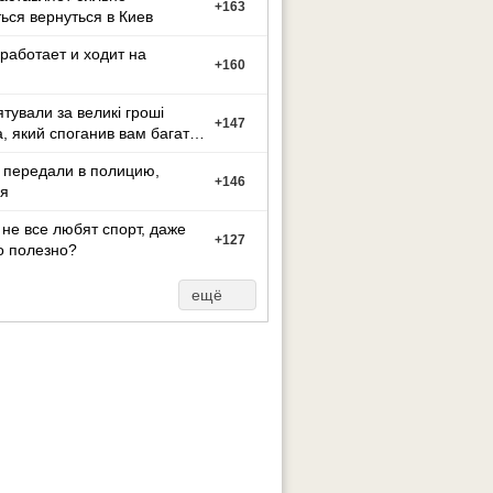
+
163
ься вернуться в Киев
работает и ходит на
+
160
ятували за великі гроші
+
147
а, який споганив вам багато
иття?
 передали в полицию,
+
146
я
не все любят спорт, даже
+
127
о полезно?
ещё