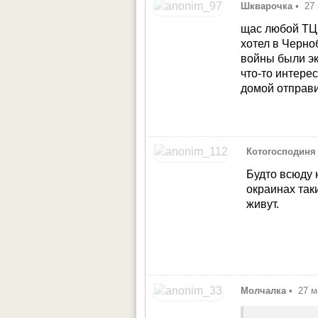
Шкварочка
•
27
щас любой ТЦК
хотел в Черно
войны были эк
что-то интерес
домой отправ
Котогосподиня
Будто всюду 
окраинах так
живут.
Молчалка
•
27 м