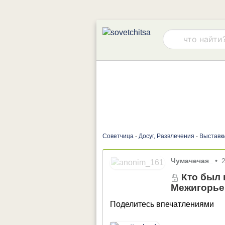
Советчица
-
Досуг, Развлечения
-
Выставк
Чумачечая_
•
Кто был 
Межигорье
Поделитесь впечатлениями