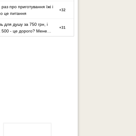
раз про приготування їжі і
+
32
о це питання
ь для душу за 750 грн, і
+
31
за 500 - це дорого? Мене
и