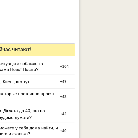
йчас читают!
ситуацiя з собакою та
+
104
ками Нової Пошти?
 Киев , кто тут
+
47
 которые постоянно просят
+
42
и
в. Дівчата до 40, що на
+
42
будемо думати?
можете у себя дома найти, и
+
40
чего и сколько?