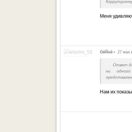
Коррупционер
Меня удивляют 
ОйЙой
•
27 мая 
Ответ д
ни одного
представле
Нам их показы