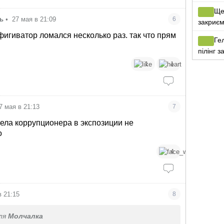
Ще 
ь
•
27 мая в 21:09
6
закриєм
фигиватор ломался несколько раз. так что прям
Гел
пілінг 
осудил
1
1
7 мая в 21:13
7
чела коррупционера в экспозиции не
о
4
в 21:15
8
ля
Молчалка