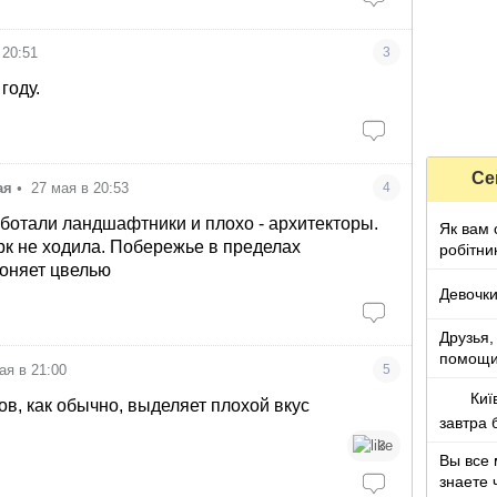
 20:51
3
году.
Се
ая
•
27 мая в 20:53
4
ботали ландшафтники и плохо - архитекторы.
Як вам 
к не ходила. Побережье в пределах
робітни
воняет цвелью
Девочки,
Друзья,
помощ
ая в 21:00
5
Киї
в, как обычно, выделяет плохой вкус
завтра 
3
Вы все 
знаете 