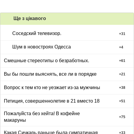
Ще з цiкавого
Соседский телевизор.
+
31
Шум в новостроях Одесса
+
4
Смешные стереотипы о безработных.
+
61
Вы бы пошли выяснять, все ли в порядке
+
21
Вопрос к тем кто не уезжает из-за мужчины
+
38
Петиция, совершеннолетие в 21 вместо 18
+
51
Пожалуйста без хейта! В кофейне
+
75
макаруны
Какая Сичкарь раньше была симпатичная
+
33