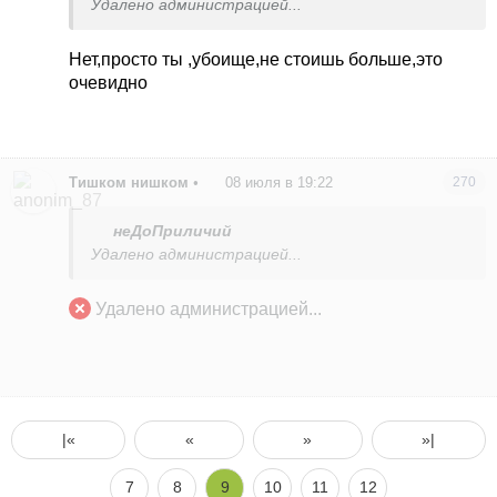
Удалено администрацией...
Нет,просто ты ,убоище,не стоишь больше,это
очевидно
Тишком нишком
•
08 июля в 19:22
270
неДоПриличий
Удалено администрацией...
Удалено администрацией...
|«
«
»
»|
7
8
9
10
11
12