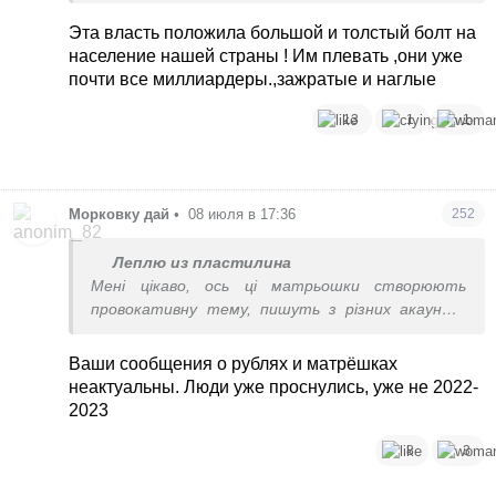
а это не та картинка, которая нужна власти
Эта власть положила большой и толстый болт на
население нашей страны ! Им плевать ,они уже
почти все миллиардеры.,зажратые и наглые
13
1
1
Морковку дай
•
08 июля в 17:36
252
Леплю из пластилина
Мені цікаво, ось ці матрьошки створюють
провокативну тему, пишуть з різних акаунтів
відповіді, щоби що??? Ми все одно краще знаємо і
залишимось при своїй думці.
Ваши сообщения о рублях и матрёшках
Так шо, зря дівулі стараєтесь, нічого не
неактуальны. Люди уже проснулись, уже не 2022-
вийде...хоча мабуть, копійки якісь заробили,
2023
дивіться не вдавіться.
8
3