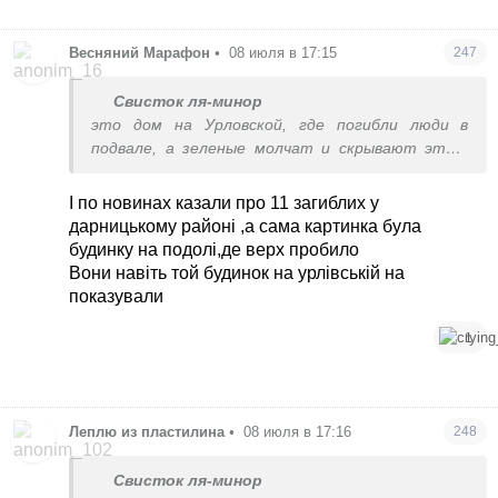
Весняний Марафон
•
08 июля в 17:15
247
Свисток ля-минор
это дом на Урловской, где погибли люди в
подвале, а зеленые молчат и скрывают этот
неловкий момент про потужные ’’подвалы-
укриття’
І по новинах казали про 11 загиблих у
дарницькому районі ,а сама картинка була
будинку на подолі,де верх пробило
Вони навіть той будинок на урлівській на
показували
1
Леплю из пластилина
•
08 июля в 17:16
248
Свисток ля-минор