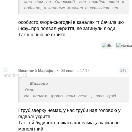
это дом на Урловской, где погибли люди в
подвале, а зеленые молчат и скрывают этот
неловкий момент про потужные ’’подвалы-
укриття’
особисто вчора-сьогодні в каналах тг бачила цю
інфу...про подвал-укриття, де загинули люди
Так шо нічо не скрито
4
1
Весняний Марафон
•
08 июля в 17:17
249
Миззери
Ужас
На первом фото там окно , это вряд ли
полноценный подвал может полуподвальное
помещение
І труб зверху немає, у нас труби над головою у
А признали пригодным для укрытия (
підвалі-укритті
Так той будинок на якась панелька ,а каркасно
монолітний