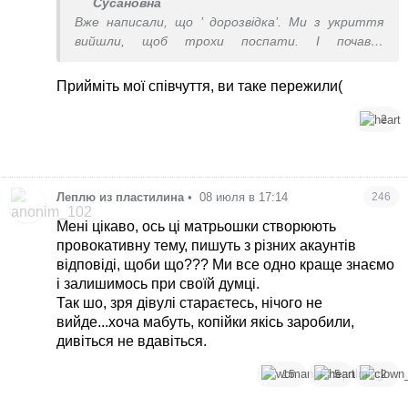
Сусановна
Вже написали, що ’ дорозвідка’. Ми з укриття
вийшли, щоб трохи поспати. І почався
апокаліпсис.
Уявіть цей жах, коли лунає відбій, а у нас будинок
Прийміть мої співчуття, ви таке пережили(
ходором ходить.
У тих людей, що біля центра просто не було
2
часу. Тікали під вибухи.
Я з Вишневого.
Леплю из пластилина
•
08 июля в 17:14
246
Мені цікаво, ось ці матрьошки створюють
провокативну тему, пишуть з різних акаунтів
відповіді, щоби що??? Ми все одно краще знаємо
і залишимось при своїй думці.
Так шо, зря дівулі стараєтесь, нічого не
вийде...хоча мабуть, копійки якісь заробили,
дивіться не вдавіться.
15
5
2