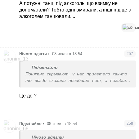
02.02.2026.
А потужнi танці під алкоголь, що взимку не
Одна жінка писала, що лише у них в будинку 2
допомагали? Тобто одні вмирали, а інші під це з
літні жінки померли від холоду - але ж це ніяк не
алкоголем танцювали....
доведеш.
3
Нічого вдягти
•
08 июля в 18:54
257
Підмітайло
Понятно скрывают, у нас прилетело как-то ,
то везде сказали погибших нет, а погибших
было 6 , из них 2 детей
Це де ?
Підмітайло
•
08 июля в 18:54
258
Нічого вдягти