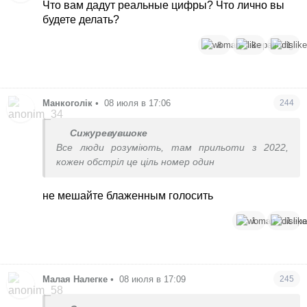
Что вам дадут реальные цифры? Что лично вы
будете делать?
8
3
1
Манкоголік
•
08 июля в 17:06
244
Сижуревувшоке
Все люди розуміють, там прильоти з 2022,
кожен обстріл це ціль номер один
не мешайте блаженным голосить
1
1
Малая Налегке
•
08 июля в 17:09
245