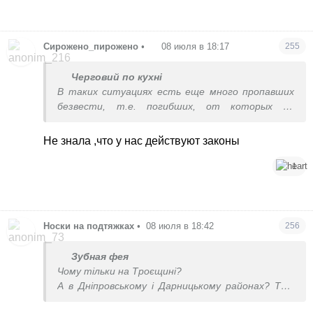
Сирожено_пирожено
•
08 июля в 18:17
255
Черговий по кухні
В таких ситуациях есть еще много пропавших
безвести, т.е. погибших, от которых не
осталось и следа...
По закону вроде полгода нужно ждать чтобы
Не знала ,что у нас действуют законы
признать умершим.
1
Носки на подтяжках
•
08 июля в 18:42
256
Зубная фея
Чому тільки на Троєщині?
А в Дніпровському і Дарницькому районах? Тут
1100 будинків залишились без опалення з