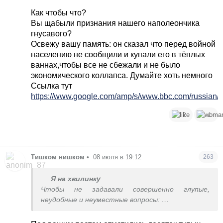
Как чтобы что?
Вы щабыли признания нашего наполеончика
гнусавого?
Освежу вашу память: он сказал что перед войной
населению не сообщили и купали его в тёплых
ваннах,чтобы все не сбежали и не было
экономического коллапса. Думайте хоть немного
Ссылка тут
https://www.google.com/amp/s/www.bbc.com/russian/n.
2
1
Тишком нишком
•
08 июля в 19:12
263
Я на хвилинку
Чтобы не задавали совершенно глупые,
неудобные и неуместные вопросы:
1) Почему закрыты границы для пересичных?
2) Почему на пятом году войны нет ПРО вообще,