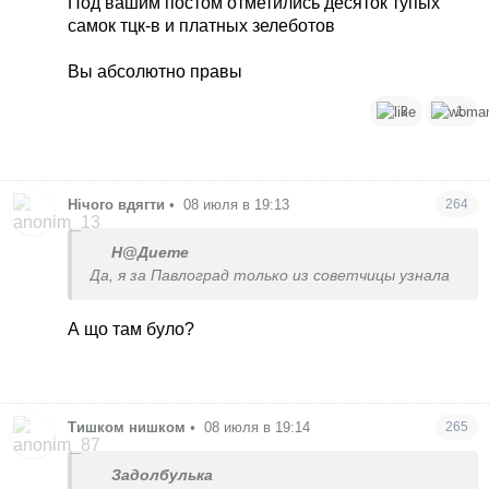
Под вашим постом отметились десяток тупых
а ПВО на ладан дышит?
самок тцк-в и платных зелеботов
3) Почему склады боеприпасов расположены в
жилых районах?
Вы абсолютно правы
4) Почему бомбоубежищ нет и не будет?
5) Почему никто за это не ответит? Ну, в
3
1
крайнем случае поедет проведать Миндича.
6) Когда партнеры планируют завершить
эксперимент?
Нічого вдягти
•
08 июля в 19:13
264
Сами подумайте, кому хочется отвечать на эти
идиотские вопросы?
Н@Диете
Да, я за Павлоград только из советчицы узнала
А що там було?
Тишком нишком
•
08 июля в 19:14
265
Задолбулька