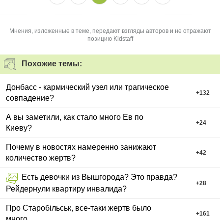
Мнения, изложенные в теме, передают взгляды авторов и не отражают
позицию Kidstaff
Похожие темы:
Донбасс - кармический узел или трагическое
+
132
совпадение?
А вы заметили, как стало много Ев по
+
24
Киеву?
Почему в новостях намеренно занижают
+
42
количество жертв?
Есть девочки из Вышгорода? Это правда?
+
28
Рейдернули квартиру инвалида?
Про Старобільськ, все-таки жертв было
+
161
много