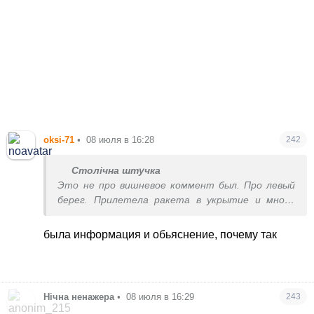
oksi-71
•
08 июля в 16:28
242
Столічна штучка
Это не про вишневое коммент был. Про левый
берег. Прилетела ракета в укрытие и много
погибших, а информация официальной почти
нет
была информация и обьяснение, почему так
Нічна ненажера
•
08 июля в 16:29
243