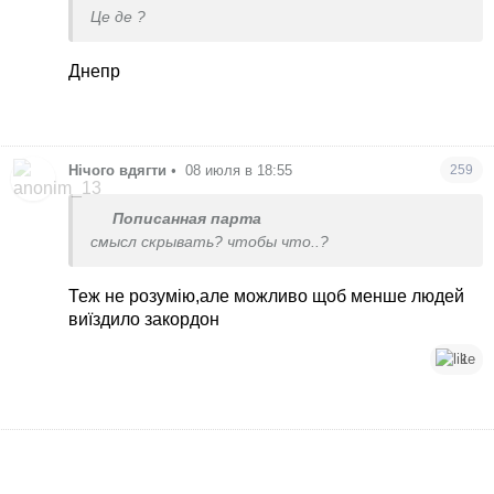
Це де ?
Днепр
Нічого вдягти
•
08 июля в 18:55
259
Пописанная парта
смысл скрывать? чтобы что..?
Теж не розумію,але можливо щоб менше людей
виїздило закордон
1