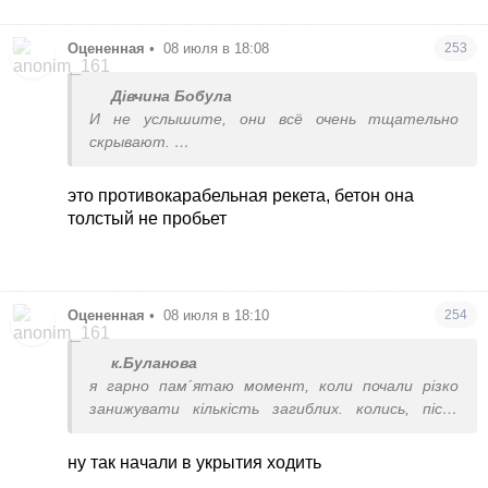
Оцененная
•
08 июля в 18:08
253
Дівчина Бобула
И не услышите, они всё очень тщательно
скрывают.
Оникс пробивает от 3 до 5 этажей на заводах
подземных, паркинг это ни о чем для таких
это противокарабельная рекета, бетон она
ракет.
толстый не пробьет
Это только станции по типу Арсенальной
годное укрытие при таких обстрелах. То есть
из 4 млн живущих в Киеве нормальное укрытие
есть всего для нескольких сотен человек.
Оцененная
•
08 июля в 18:10
254
Под раду и в нору потужника естественно
простых людей не пустят
к.Буланова
я гарно пам´ятаю момент, коли почали різко
занижувати кількість загиблих. колись, після
массового удару писали 30-50 загиблих, потім
різко стали писати максимум 3-6 осіб.
ну так начали в укрытия ходить
тому звісно будуть брехати про кількість жертв