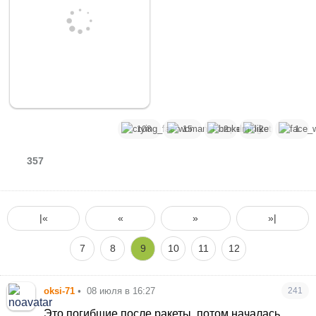
108
15
2
2
1
357
|«
«
»
»|
7
8
9
10
11
12
oksi-71
•
08 июля в 16:27
241
Это погибшие после ракеты, потом началась