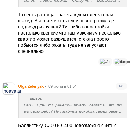
одной новостройки, Славутич, Варшавский,
Файна Таун, Комфорт таун вообще не
новостройки, на Печерске тоже не в
Так есть разница - ракета в дом влетела или
новостройки прилетало, когда пробило паркинг,
шахед. Вы знаете хоть одну новостройку где
на Соломенке тоже не в новостройку ракета
подъезд разрушен? Тут либо новостройки
прилетела, когда люди с диванами с 16го этажа
настолько крепкие что там максимум несколько
вылетели.
квартир может разрушится, стекла просто
побьются либо ракеты туда не запускают
специально.
2
1
Olga Zelenyak
•
09 июля в 01:54
145
Vika26
Реб? Куди ті ракети/шахеди летять, які під
впливом ребу? Ну і мабуть похибка самих ракет.
Або якщо підбили і ракета змінила траекторію,
атакувала будинок.
Баллистику, С300 и С400 невозможно сбить с