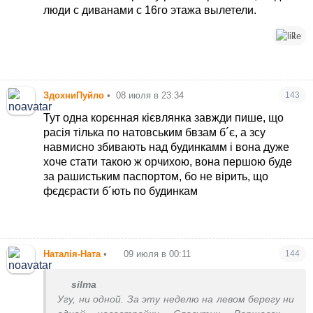
люди с диванами с 16го этажа вылетели.
1
ЗдохниПуйло
•
08 июля в 23:34
143
Тут одна корєнная кієвлянка завжди пише, що
расія тілька по натовським бвзам б´є, а зсу
навмисно збивають над будинкамм і вона дуже
хоче стати такою ж орчихою, вона першою буде
за рашистьким паспортом, бо не вірить, що
фєдєрасти б´ють по будинкам
Наталія-Ната
•
09 июля в 00:11
144
silma
Угу, ни одной. За эту неделю на левом берегу ни