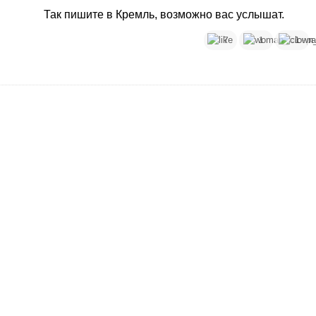
начинается это примитивное ’ русня’. Та как
Так пишите в Кремль, возможно вас услышат.
хочешь назови... ВОЙНУ остановите!! и
избавьте меня от этих смертей и
7
1
1
человеческого горя, я не могу уже это все
выносить и видеть!
Заигрались вы слишком..