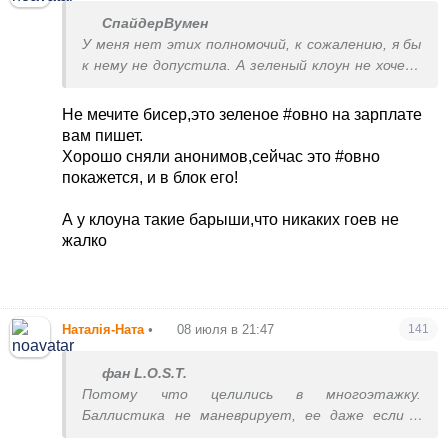
СпайдерВумен
У меня нет этих полномочий, к сожалению, я бы
к нему не допустила. А зеленый клоун не хочет,
вернее пляшет под дудку тех кто не хочет. И
власть не отдает, как обещал, чтоб за него
Не мечите бисер,это зеленое #овно на зарплате
это сделал кто-то другой.
вам пишет.
Хорошо сняли анонимов,сейчас это #овно
покажется, и в блок его!
А у клоуна такие барыши,что никаких гоев не
жалко
Наталія-Ната
•
08 июля в 21:47
141
фан L.O.S.T.
Потому что целились в многоэтажку.
Баллистика не маневрирует, ее даже если и
сбивает ПВО, то над целью. Сейчас найдут