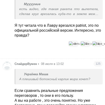
Муууумие
есть видео, где такая ракета ппо вылетела,
сделав круг врезалась куда-то в землю между
многоэтажек. возможно как раз та, которая в
подвал с людьми попала.
Я тут читала что в Лавру врезался patriot, это по
официальной российской версии. Интересно, это
правда?
9
2
1
СпайдерВумен
•
08 июля в 13:02
125
Українка Маша
А плешивый ботоксный карлик мира хочет?
Если сравнить реальные предложения
переговоров , то они в его пользу.
А вы на работе , это очень понятно. Но уже