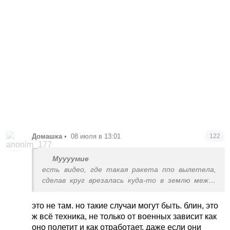
Домашка
•
08 июля в 13:01
122
Муууумие
есть видео, где такая ракета ппо вылетела,
сделав круг врезалась куда-то в землю между
многоэтажек. возможно как раз та, которая в
подвал с людьми попала.
это не там. но такие случаи могут быть. блин, это
ж всё техника, не только от военных зависит как
оно полетит и как отработает, даже если они