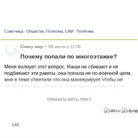
Советчица
-
Общество, Политика, СМИ
-
Политика
Спасу мир
•
08 июля в 11:08
Почему попали по многоэтажке?
Меня волнует этот вопрос. Наши не сбивают и не
подбивают эти ракеты, она попала не по военной цели,
мне в теме ответили что она маневрирует чтобы не
попасть под пво, но из-за этого она не всегда или не
попадает вообще по заранее установленным целям? А
в чём тогда смысл? Напугать? Извините если сумбур
показать весь текст
мысли, тяжелая ночь была
34
3
146