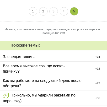
1
2
3
4
5
Мнения, изложенные в теме, передают взгляды авторов и не отражают
позицию Kidstaff
Похожие темы:
Зловещая тишина.
+
31
Все время высокое соэ, где искать
+
15
причину?
Как вы работаете на следующий день после
+
73
обстрела?
Прикольно, мы ударили ракетами по
+
38
воронежу)