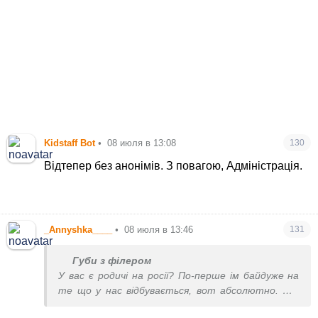
Kidstaff Bot
•
08 июля в 13:08
130
Відтепер без анонімів. З повагою, Адміністрація.
_Annyshka____
•
08 июля в 13:46
131
Губи з філером
У вас є родичі на росії? По-перше ім байдуже на
те що у нас відбувається, вот абсолютно. По-
друге у нас чомусь розповсюджений міф що