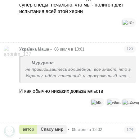
супер спецы. печально, что мы - полигон для
испытания всей этой херни
2
Українка Маша
•
08 июля в 13:01
123
Муууумие
не прикидывайтесь волшебной. все знают, что в
Украину идёт списанный и просроченный хлам.
утилизировать дорого. вот сюда и дают.
И как обычно никаких доказательств
4
3
2
автор
Спасу мир
•
08 июля в 13:02
124