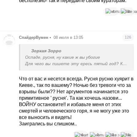
бесполезно- так и передайте своим кураторам.
4
3
СпайдерВумен
•
08 июля в 13:05
126
Зоркая Зорро
Оспаде, русня, ну какие ж вы убогие
Для чего вы пишете эту ересь пятый год? Кто
ваша ЦА?
Что от вас и несется всегда. Русня русню хуярит в
Киеве., так по вашему? Ночью без тревоги что за
взрывы были?? Нет аргументов начинается это
примитивное ’ русня’. Та как хочешь назови...
ВОЙНУ остановите!! и избавьте меня от этих
смертей и человеческого горя, я не могу уже это
все выносить и видеть!
Заигрались вы слишком..
6
5
1
1