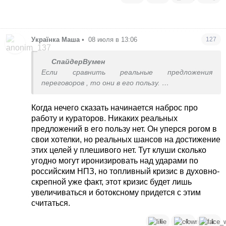
Українка Маша
•
08 июля в 13:06
127
СпайдерВумен
Если сравнить реальные предложения
переговоров , то они в его пользу.
А вы на работе , это очень понятно. Но уже
бесполезно- так и передайте своим кураторам.
Когда нечего сказать начинается наброс про
работу и кураторов. Никаких реальных
предложений в его пользу нет. Он уперся рогом в
свои хотелки, но реальных шансов на достижение
этих целей у плешивого нет. Тут клуши сколько
угодно могут иронизировать над ударами по
российским НПЗ, но топливный кризис в духовно-
скрепной уже факт, этот кризис будет лишь
увеличиваться и ботоксному придется с этим
считаться.
6
4
1