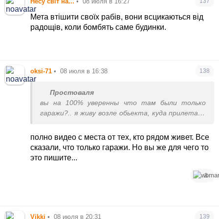
Несу свiт на...
•
08 июля в 16:27
137
Мета втішити своїх рабів, вони всцикаються від
радощів, коли бомбять саме будинки.
oksi-71
•
08 июля в 16:38
138
Простоваля
вы на 100% уверенны что там были только
гаражи?.. я живу возле обьекта, куда прилетало
уже раз 5 и ниразу нигде это не озвучивали,
показывали только дома рядом разбитые,
полно видео с места от тех, кто рядом живет. Все
гаражи, садик... и это как бы логично)
сказали, что только гаражи. Но вы же для чего то
это пишите...
3
Vikki
•
08 июля в 20:31
139