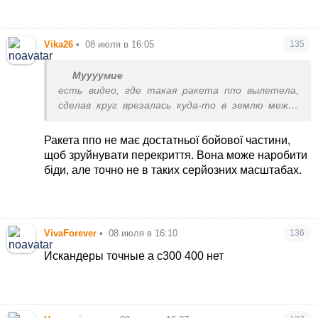
Vika26
•
08 июля в 16:05
135
Муууумие
есть видео, где такая ракета ппо вылетела,
сделав круг врезалась куда-то в землю между
многоэтажек. возможно как раз та, которая в
подвал с людьми попала.
Ракета ппо не має достатньої бойової частини,
щоб зруйнувати перекриття. Вона може наробити
біди, але точно не в таких серйозних масштабах.
VivaForever
•
08 июля в 16:10
136
Искандеры точные а с300 400 нет