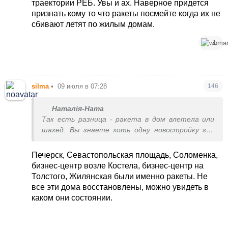
траектории РЕБ. Увы и ах. Наверное придется
признать кому то что ракеты посмейте когда их не
сбивают летят по жилым домам.
1
silma
•
09 июля в 07:28
146
Наталія-Ната
Так есть разница - ракета в дом влетела или
шахед. Вы знаете хоть одну новостройку где
подъезд разрушен? Тут либо новостройки
настолько крепкие что там максимум несколько
Печерск, Севастопольская площадь, Соломенка,
квартир может разрушится, стекла просто
бизнес-центр возле Костела, бизнес-центр на
побьются либо ракеты туда не запускают
Толстого, Жилянская были именно ракеты. Не
специально.
все эти дома восстановлены, можно увидеть в
каком они состоянии.