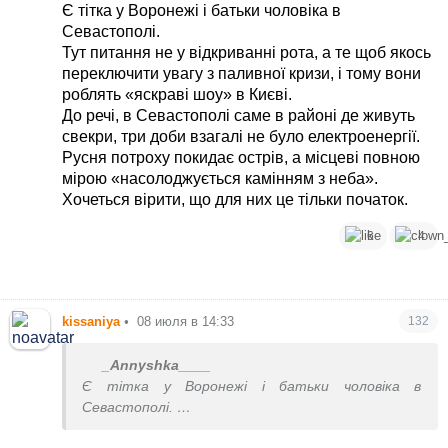
населення росії на щось впливає. Це
Є тітка у Воронежі і батьки чоловіка в
тоталітарна держава, будуть відкривати рота,
Севастополі.
застосують росгвардію. На озброєнні росгвардії
Тут питання не у відкриванні рота, а те щоб якось
є бронетехніка та кулемети, це не проти
переключити увагу з паливної кризи, і тому вони
зовнішніх ворогів і не проти заколотників типу
роблять «яскраві шоу» в Києві.
Пригожина, це саме проти населення
До речі, в Севастополі саме в районі де живуть
свекри, три доби взагалі не було електроенергії.
Русня потроху покидає острів, а місцеві повною
мірою «насолоджується камінням з неба».
Хочеться вірити, що для них це тільки початок.
6
4
kissaniya
•
08 июля в 14:33
132
_Annyshka____
Є тітка у Воронежі і батьки чоловіка в
Севастополі.
Тут питання не у відкриванні рота, а те щоб