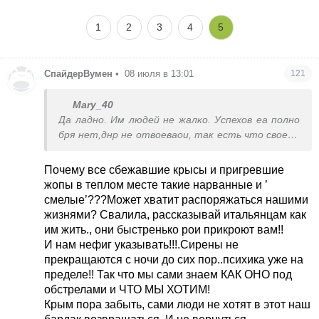
1
2
3
4
5
СпайдерВумен
•
08 июля в 13:01
121
Mary_40
Да ладно. Им людей не жалко. Успехов еа полно
бря нет,днр не отвоеваои, так есть что своему
народу показать.
Ах да и Крым отжатый в ж и ничего они сделать
Почему все сбежавшие крысы и пригревшие
не могут вот и бьют
жопы в теплом месте такие нарванные и ’
смелые’???Может хватит распоряжаться нашими
жизнями? Свалила, рассказывай итальянцам как
им жить., они быстренько рои прикроют вам!!
И нам нефиг указывать!!!.Сирены не
прекращаются с ночи до сих пор..психика уже на
пределе!! Так что мы сами знаем КАК ОНО под
обстрелами и ЧТО МЫ ХОТИМ!
Крым пора забыть, сами люди не хотят в этот наш