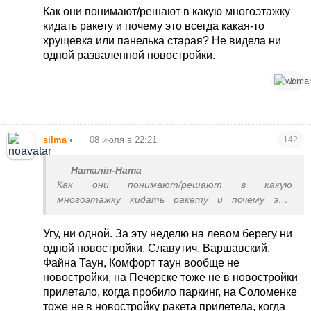
оправдание, что в многоэтажке жили
Как они понимают/решают в какую многоэтажку
инструкторы НАТО.
кидать ракету и почему это всегда какая-то
хрущевка или панелька старая? Не видела ни
одной разваленной новостройки.
2
silma
•
08 июля в 22:21
142
Наталія-Ната
Как они понимают/решают в какую
многоэтажку кидать ракету и почему это
всегда какая-то хрущевка или панелька старая?
Не видела ни одной разваленной новостройки.
Угу, ни одной. За эту неделю на левом берегу ни
одной новостройки, Славутич, Варшавский,
Файна Таун, Комфорт таун вообще не
новостройки, на Печерске тоже не в новостройки
прилетало, когда пробило паркинг, на Соломенке
тоже не в новостройку ракета прилетела, когда