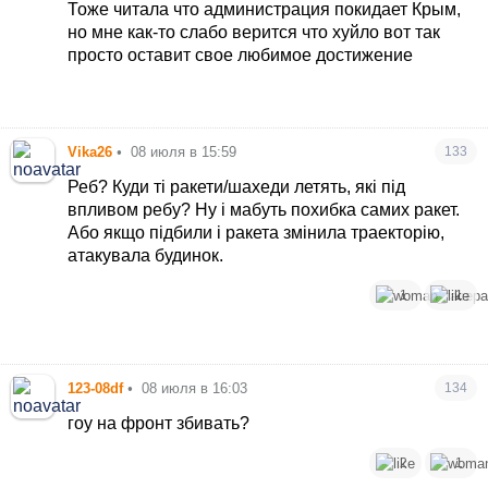
якось переключити увагу з паливної кризи, і тому
Тоже читала что администрация покидает Крым,
вони роблять «яскраві шоу» в Києві.
но мне как-то слабо верится что хуйло вот так
До речі, в Севастополі саме в районі де живуть
просто оставит свое любимое достижение
свекри, три доби взагалі не було електроенергії.
Русня потроху покидає острів, а місцеві повною
мірою «насолоджується камінням з неба».
Хочеться вірити, що для них це тільки початок.
Vika26
•
08 июля в 15:59
133
Реб? Куди ті ракети/шахеди летять, які під
впливом ребу? Ну і мабуть похибка самих ракет.
Або якщо підбили і ракета змінила траекторію,
атакувала будинок.
1
1
123-08df
•
08 июля в 16:03
134
гоу на фронт збивать?
2
1