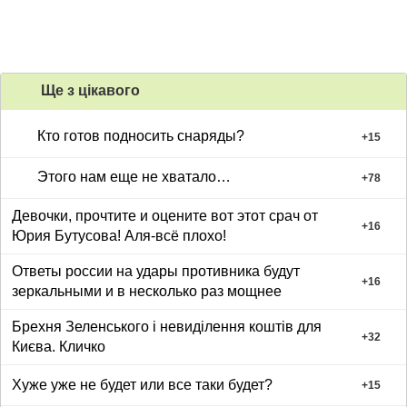
Ще з цiкавого
Кто готов подносить снаряды?
+
15
Этого нам еще не хватало…
+
78
Девочки, прочтите и оцените вот этот срач от
+
16
Юрия Бутусова! Аля-всё плохо!
Ответы россии на удары противника будут
+
16
зеркальными и в несколько раз мощнее
Брехня Зеленського і невиділення коштів для
+
32
Києва. Кличко
Хуже уже не будет или все таки будет?
+
15