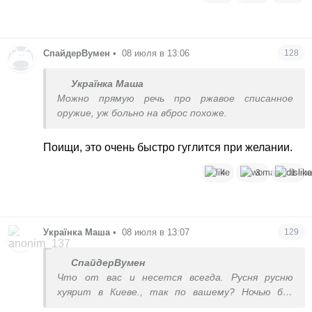
СпайдерВумен
•
08 июля в 13:06
128
Українка Маша
Можно прямую речь про ржавое списанное
оружие, уж больно на вброс похоже.
Поищи, это очень быстро гуглится при желании.
4
3
1
Українка Маша
•
08 июля в 13:07
129
СпайдерВумен
Что от вас и несется всегда. Русня русню
хуярит в Киеве., так по вашему? Ночью без
тревоги что за взрывы были?? Нет аргументов