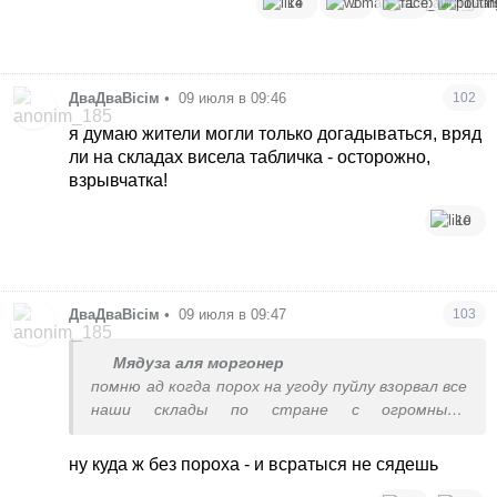
14
1
1
1
ДваДваВісім
•
09 июля в 09:46
102
я думаю жители могли только догадываться, вряд
ли на складах висела табличка - осторожно,
взрывчатка!
10
ДваДваВісім
•
09 июля в 09:47
103
Мядуза аля моргонер
помню ад когда порох на угоду пуйлу взорвал все
наши склады по стране с огромными
арсеналами оружия
ну куда ж без пороха - и всратыся не сядешь