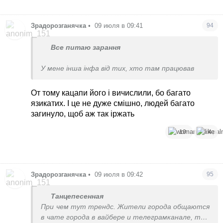
Зрадорозганячка
•
09 июля в 09:41
94
Все питаю зарання
У мене інша інфа від тих, хто там працював
От тому кацапи його і вичислили, бо багато
язикатих. І це не дуже смішно, людей багато
загинуло, щоб аж так іржать
10
4
Зрадорозганячка
•
09 июля в 09:42
95
Танцепесенная
При чем тут трендс. Жители города общаются
в чате города в вайбере и телеграмканале, там