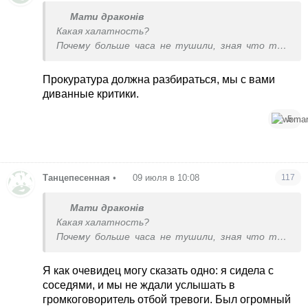
Мати драконів
Какая халатность?
Почему больше часа не тушили, зная что там
находится и ждали детонации?
Почему не орали из всех громкоговорителей,
Прокуратура должна разбираться, мы с вами
чтоб люди срочно бежали оттуда?
диванные критики.
Вы не понимаете какого масштаба это
преступление?
5
Танцепесенная
•
09 июля в 10:08
117
Мати драконів
Какая халатность?
Почему больше часа не тушили, зная что там
находится и ждали детонации?
Почему не орали из всех громкоговорителей,
Я как очевидец могу сказать одно: я сидела с
чтоб люди срочно бежали оттуда?
соседями, и мы не ждали услышать в
Вы не понимаете какого масштаба это
громкоговоритель отбой тревоги. Был огромный