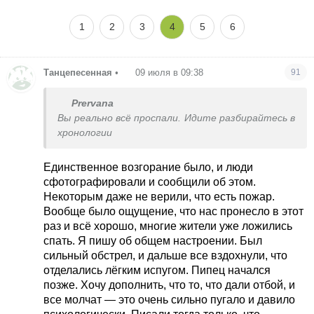
цифри наданого та використаного не сходяться;
1
2
3
4
5
6
- можна пиляти гроші на відбудові постраждалих
кварталів та на нових 3000 Фламінго;
- Можна робити піарні фото юрби у квазівійськовому
Танцепесенная
•
09 июля в 09:38
91
одязі із потужними обличчями, що стурбовано бігає по
місцях руйнувань.
Prervana
Вы реально всё проспали. Идите разбирайтесь в
хронологии
Единственное возгорание было, и люди
сфотографировали и сообщили об этом.
Некоторым даже не верили, что есть пожар.
Вообще было ощущение, что нас пронесло в этот
раз и всё хорошо, многие жители уже ложились
спать. Я пишу об общем настроении. Был
сильный обстрел, и дальше все вздохнули, что
отделались лёгким испугом. Пипец начался
позже. Хочу дополнить, что то, что дали отбой, и
все молчат — это очень сильно пугало и давило