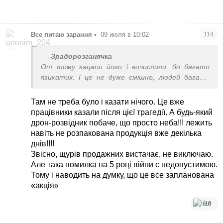
Все питаю зарання
•
09 июля в 10:02
114
Зрадорозганячка
От тому кацапи його і вичислили, бо багато
язикатих. І це не дуже смішно, людей багато
загинуло, щоб аж так іржать
Там не треба було і казати нічого. Це вже
працівники казали після цієї трагедії. А будь-який
дрон-розвідник побаче, що просто неба!!! лежить
навіть не розпакована продукція вже декілька
днів!!!!
Звісно, щурів продажних вистачає, не виключаю.
Але така помилка на 5 році війни є недопустимою.
Тому і наводить на думку, що це все запланована
«акція»
10