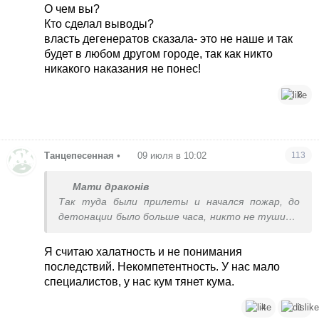
халатность проявил и допустил это. Есть
О чем вы?
нормы, и они явно не подразумевают всё это
Кто сделал выводы?
держать в черте густонаселённого города.
власть дегенератов сказала- это не наше и так
будет в любом другом городе, так как никто
никакого наказания не понес!
8
Танцепесенная
•
09 июля в 10:02
113
Мати драконів
Так туда были прилеты и начался пожар, до
детонации было больше часа, никто не тушил и
не оповестил людей, чтоб бежали даже тогда.
Значит так было сделано специально
Я считаю халатность и не понимания
последствий. Некомпетентность. У нас мало
специалистов, у нас кум тянет кума.
4
1