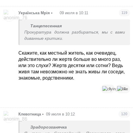
Українська Мрія
•
09 июля в 10:11
119
Танцепесенная
Прокуратура должна разбираться, мы с вами
диванные критики.
Скажите, как местный житель, как очевидец,
действительно ли жертв больше во много раз,
или это слухи? Жертв десятки или сотни? Ведь
живя там невозможно не знать живы ли соседи,
знакомые, родственники.
5
1
Клевотница
•
09 июля в 10:12
120
Зрадорозганячка