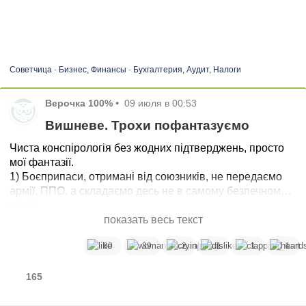
Советчица
-
Бизнес, Финансы
-
Бухгалтерия, Аудит, Налоги
Верочка 100%
•
09 июля в 00:53
Вишневе. Трохи пофантазуємо
Чиста конспірологія без жодних підтверджень, просто
мої фантазії.
1) Боєприпаси, отримані від союзників, не передаємо
армії, ППО, а складаємо десь не в самому безпечному
місці;
2) зливаємо координати, туди прилітає.
показать весь текст
Бінго:
80
39
2
1
1
1
- боєприпасів немає;
- є відповідь на запитання, де 3000 Фламінго - ось там
були, в доведіть, що ні;
165
- можна звинуватити партнерів, що не дають ракети;
- а партнери не дадуть, бо розуміють, що щось нечисто і