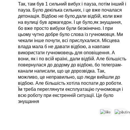
повідомлення про початок було написане у 4.15.
Так, там був 1 сильний вибух і пауза, потім інший і
Були 2 сильні вибухи (які я переплутала з
пауза. Було декілька сильних, і це вже почалася
прильотом ракет, а насправді то був початок
детонація. Відбою не було,дали відбій, коли вже
детонації, а потім звук перейшов на схожий на
на вулиці був армагедон. І це було,як знущання,
безперервну стрілянину по шахедам і далі
бо вже просто вибухи були безкінечно. І при
наростав). Але відбій пролунав в телефоні вже
цьому чутно добре було слова із гучномовця. Ми
після початку детонації. Чи була сирена відбою
чекали інше почути, всі прислухалися. Місцева
на пошті, я не знаю, бо мені не чутно її
влада мала б не давати відбою, а навпаки
використати гучномовець для оповіщення. А
вони, як і по всій країні, дали відбій. Але більшість
повернулася до додому до відбою, бо телеграм-
канали написали, що це дорозвідка. Так,
можливо, це неправильно, що люди вийшли до
відбою. Але більшість хотіла поспати до роботи.
Їм треба переглянути експлуатацію гучномовця і
всю роботу при екстренній ситуації. Це було
знущання
8
1