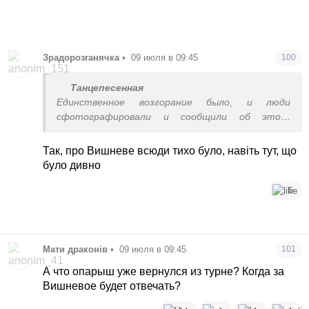
Зрадорозганячка
•
09 июля в 09:45
100
Танцепесенная
Единственное возгорание было, и люди
сфотографировали и сообщили об этом.
Некоторым даже не верили, что есть пожар.
Вообще было ощущение, что нас пронесло в
Так, про Вишневе всюди тихо було, навіть тут, що
этот раз и всё хорошо, многие жители уже
було дивно
ложились спать. Я пишу об общем настроении.
Был сильный обстрел, и дальше все вздохнули,
5
что отделались лёгким испугом. Пипец начался
позже. Хочу дополнить, что то, что дали
отбой, и все молчат — это очень сильно пугало
и давило психологически. Писали тогда только,
Мати драконів
•
09 июля в 09:45
101
что произошло в Киеве. О нас — ни слова.
А что опарыш уже вернулся из турне? Когда за
Вишневое будет отвечать?