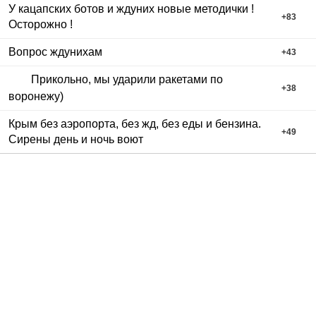
У кацапских ботов и ждуних новые методички !
+
83
Осторожно !
Вопрос ждунихам
+
43
Прикольно, мы ударили ракетами по
+
38
воронежу)
Крым без аэропорта, без жд, без еды и бензина.
+
49
Сирены день и ночь воют