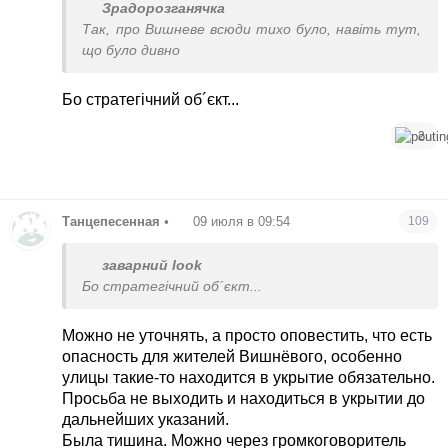
до відбою. Але більшість хотіла поспати до
Зрадорозганячка
роботи. Їм треба переглянути експлуатацію
Так, про Вишневе всюди тихо було, навіть тут,
гучномовця і всю роботу при екстренній
що було дивно
ситуації. Це було знущання
Бо стратегічний об´єкт...
2
Танцепесенная
•
09 июля в 09:54
109
заварний look
Бо стратегічний об´єкт...
Можно не уточнять, а просто оповестить, что есть
опасность для жителей Вишнёвого, особенно
улицы такие-то находится в укрытие обязательно.
Просьба не выходить и находиться в укрытии до
дальнейших указаний.
Была тишина. Можно через громкоговоритель