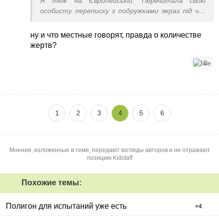
Я теж на Європейській. Перечитала свою
особисту переписку з подружками якраз під час
усього цього піздєца. Прям похвилинно перше
повідомлення про початок було написане у 4.15.
ну и что местные говорят, правда о количестве
Були 2 сильні вибухи (які я переплутала з
жертв?
прильотом ракет, а насправді то був початок
детонації, а потім звук перейшов на схожий на
2
безперервну стрілянину по шахедам і далі
наростав). Але відбій пролунав в телефоні вже
після початку детонації. Чи була сирена відбою
на пошті, я не знаю, бо мені не чутно її
1
2
3
4
5
6
Мнения, изложенные в теме, передают взгляды авторов и не отражают
позицию Kidstaff
Похожие темы:
Полигон для испытаний уже есть
+
4