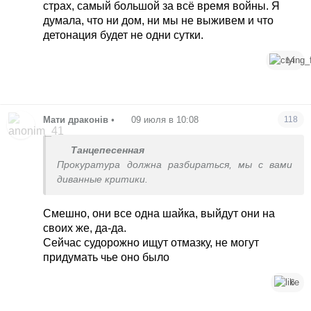
преступление?
страх, самый большой за всё время войны. Я
думала, что ни дом, ни мы не выживем и что
детонация будет не одни сутки.
14
Мати драконів
•
09 июля в 10:08
118
Танцепесенная
Прокуратура должна разбираться, мы с вами
диванные критики.
Смешно, они все одна шайка, выйдут они на
своих же, да-да.
Сейчас судорожно ищут отмазку, не могут
придумать чье оно было
6