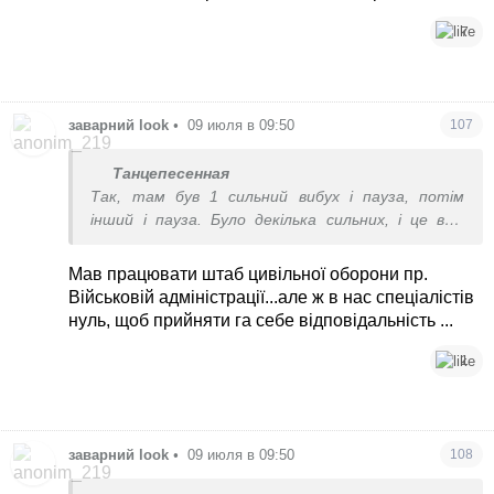
7
заварний look
•
09 июля в 09:50
107
Танцепесенная
Так, там був 1 сильний вибух і пауза, потім
інший і пауза. Було декілька сильних, і це вже
почалася детонація. Відбою не було,дали відбій,
коли вже на вулиці був армагедон. І це було,як
Мав працювати штаб цивільної оборони пр.
знущання, бо вже просто вибухи були безкінечно.
Військовій адміністрації...але ж в нас спеціалістів
І при цьому чутно добре було слова із
нуль, щоб прийняти га себе відповідальність ...
гучномовця. Ми чекали інше почути, всі
прислухалися. Місцева влада мала б не давати
1
відбою, а навпаки використати гучномовець для
оповіщення. А вони, як і по всій країні, дали відбій.
Але більшість повернулася до додому до відбою,
бо телеграм-канали написали, що це дорозвідка.
заварний look
•
09 июля в 09:50
108
Так, можливо, це неправильно, що люди вийшли