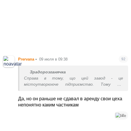
Prervana
•
09 июля в 09:38
92
Зрадорозганячка
Справа в тому, що цей завод - це
містоутворююче підприємство. Тому що
Вишневе якраз навколо нього й побудувалось.
Тим хатам стільки років, скільки й заводу.
Да, но он раньше не сдавал в аренду свои цеха
непонятно каким частникам
7