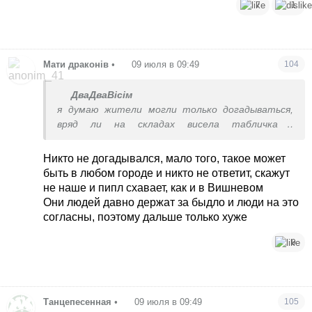
7
1
Мати драконів
•
09 июля в 09:49
104
ДваДваВісім
я думаю жители могли только догадываться,
вряд ли на складах висела табличка -
осторожно, взрывчатка!
Никто не догадывался, мало того, такое может
быть в любом городе и никто не ответит, скажут
не наше и пипл схавает, как и в Вишневом
Они людей давно держат за быдло и люди на это
согласны, поэтому дальше только хуже
9
Танцепесенная
•
09 июля в 09:49
105