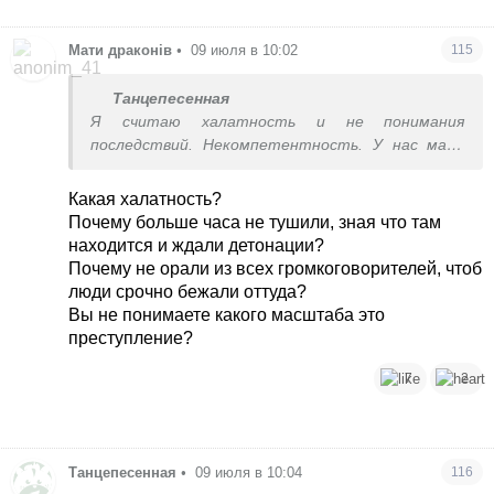
Мати драконів
•
09 июля в 10:02
115
Танцепесенная
Я считаю халатность и не понимания
последствий. Некомпетентность. У нас мало
специалистов, у нас кум тянет кума.
Какая халатность?
Почему больше часа не тушили, зная что там
находится и ждали детонации?
Почему не орали из всех громкоговорителей, чтоб
люди срочно бежали оттуда?
Вы не понимаете какого масштаба это
преступление?
7
2
Танцепесенная
•
09 июля в 10:04
116