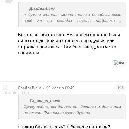
ДваДваВісім
я думаю жители могли только догадываться,
вряд ли на складах висела табличка -
осторожно, взрывчатка!
Вы правы абсолютно. Не совсем понятно были
ли то склады или изготовлена продукция или
отгрузка произошла. Там был завод, что четко
понимали
4
ДваДваВісім
•
09 июля в 09:49
106
Та_шо_ж_таке
Сразу видно, вы далеки от бизнеса и дел с ним
не имели. Фантазия очень бурная
о каком бизнесе речь? о бизнесе на крови?