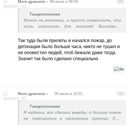
Мати драконів
•
09 июля в 09:59
111
Танцепесенная
Можно не уточнять, а просто оповестить, что
есть опасность для жителей Вишнёвого,
особенно улицы такие-то находится в укрытие
обязательно. Просьба не выходить и
Так туда были прилеты и начался пожар, до
находиться в укрытии до дальнейших указаний.
детонации было больше часа, никто не тушил и
Была тишина. Можно через громкоговоритель
не оповестил людей, чтоб бежали даже тогда.
оповестить только местное население
Значит так было сделано специально
4
Мати драконів
•
09 июля в 10:01
112
Танцепесенная
Я надеюсь, все сделали выводы, и больше такое
не повторится в населённых пунктах. Ещё
надеюсь, что всё же накажут тех, кто