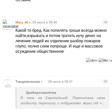
сделать нельзя было. Либо она в 4 часа слышала
детонацию и решила,что прилёт.
Mary_40
•
09 июля в 09:44
98
Какой то бред. Как попилять гроши всегда можно
найти,взрывать и потом тратить кучу денег на
лечение людей их отделение разбор пожаров
глупо, полно схем попроще. И еще и массовое
осуждение общественное
3
1
Танцепесенная
•
09 июля в 09:47
99
Зрадорозганячка
Я теж на Європейській. Перечитала свою
особисту переписку з подружками якраз під час
усього цього піздєца. Прям похвилинно перше