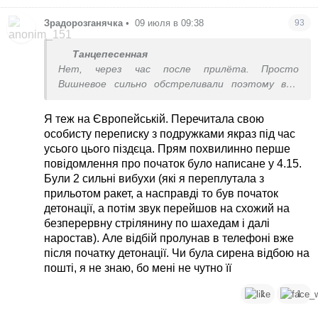
Зрадорозганячка
•
09 июля в 09:38
93
Танцепесенная
Нет, через час после прилёта. Просто
Вишневое сильно обстреливали поэтому вам
так показалось, именно на ту локацию
произошёл прилёт, возгорание и детонация где-
Я теж на Європейській. Перечитала свою
то через час ,а может и больше часа. Мгновенно
особисту переписку з подружками якраз під час
это не произошло. Я на Европейской была в тот
усього цього піздєца. Прям похвилинно перше
момент не знаю где вы находились в Вишневом,
повідомлення про початок було написане у 4.15.
что так пишите. Это все мусолилось 2 дня
Були 2 сильні вибухи (які я переплутала з
местными, перечитайте заново чаты , там
прильотом ракет, а насправді то був початок
тоже видно всю хронологию происходящего.
детонації, а потім звук перейшов на схожий на
безперервну стрілянину по шахедам і далі
наростав). Але відбій пролунав в телефоні вже
після початку детонації. Чи була сирена відбою на
пошті, я не знаю, бо мені не чутно її
1
1