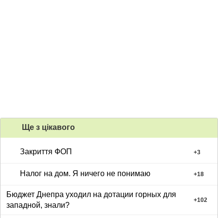
Ще з цiкавого
Закриття ФОП
+
3
Налог на дом. Я ничего не понимаю
+
18
Бюджет Днепра уходил на дотации горных для
+
102
западной, знали?