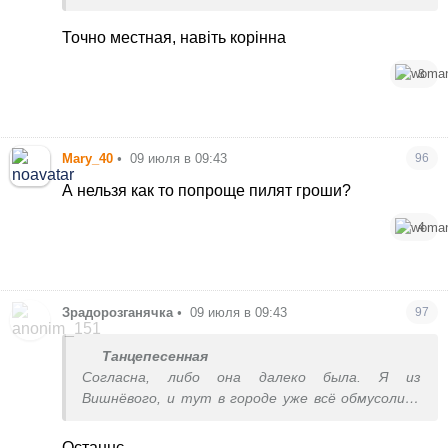
есть представителимерии, вы точно местная?
Точно местная, навіть корінна
3
Mary_40
•
09 июля в 09:43
96
А нельзя как то попроще пилят гроши?
4
Зрадорозганячка
•
09 июля в 09:43
97
Танцепесенная
Согласна, либо она далеко была. Я из
Вишнёвого, и тут в городе уже всё обмусолили
давно. Либо она тётя из мэрии и пытается
доказать, что всё сразу произошло и ничего
Останнє