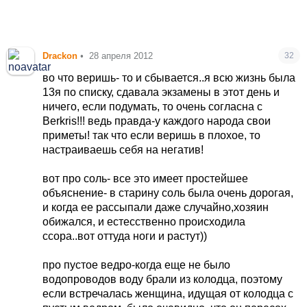
Drackon
•
28 апреля 2012
32
во что веришь- то и сбывается..я всю жизнь была
13я по списку, сдавала экзамены в этот день и
ничего, если подумать, то очень согласна с
Berkris!!! ведь правда-у каждого народа свои
приметы! так что если веришь в плохое, то
настраиваешь себя на негатив!
вот про соль- все это имеет простейшее
объяснение- в старину соль была очень дорогая,
и когда ее рассыпали даже случайно,хозяин
обижался, и естесственно происходила
ссора..вот оттуда ноги и растут))
про пустое ведро-когда еще не было
водопроводов воду брали из колодца, поэтому
если встречалась женщина, идущая от колодца с