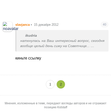
slavjanca
•
15 декабря 2012
40
ikudria
наткнулась на Ваш интересный вопрос, сегодня
вообще целый день сижу на Советчице...
И вспомнила о книге, которую когда нарыла в
киньте ссылку
интернете...меня она очень впечатлила...может
кто-то скажет, что такое нельзя читать, я
согласна, но прочитала все таки...Если
интересно, могу написать ссылку =) Там вся
инфо на эту тему -
http://patlah.ru/etm/etm-
1
2
21/mag-sborniki/sekrst_ko...
" target="_blank"
>
http://patlah.ru/etm/etm-21/mag-
sborniki/sekrst_ko...
Мнения, изложенные в теме, передают взгляды авторов и не отражают
позицию Kidstaff