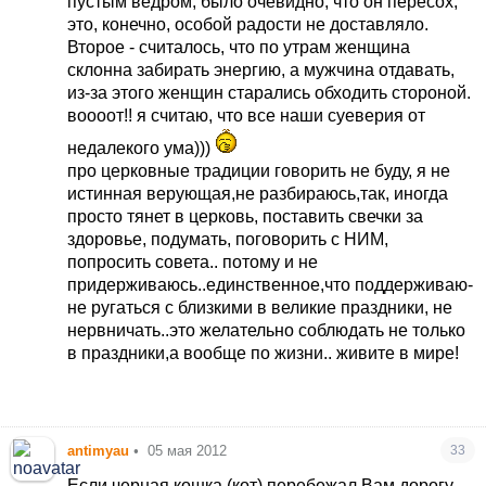
пустым ведром, было очевидно, что он пересох,
это, конечно, особой радости не доставляло.
Второе - считалось, что по утрам женщина
склонна забирать энергию, а мужчина отдавать,
из-за этого женщин старались обходить стороной.
воооот!! я считаю, что все наши суеверия от
недалекого ума)))
про церковные традиции говорить не буду, я не
истинная верующая,не разбираюсь,так, иногда
просто тянет в церковь, поставить свечки за
здоровье, подумать, поговорить с НИМ,
попросить совета.. потому и не
придерживаюсь..единственное,что поддерживаю-
не ругаться с близкими в великие праздники, не
нервничать..это желательно соблюдать не только
в праздники,а вообще по жизни.. живите в мире!
antimyau
•
05 мая 2012
33
Если черная кошка (кот) перебежал Вам дорогу,