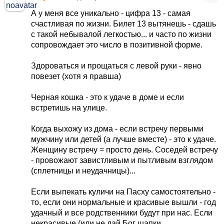
А у меня все уникально - цифра 13 - самая
счастливая по жизни. Билет 13 вытянешь - сдашь
с такой небывалой легкостью... и часто по жизни
сопровождает это число в позитивной форме.
Здороваться и прощаться с левой руки - явно
повезет (хотя я правша)
Черная кошка - это к удаче в доме и если
встретишь на улице.
Когда выхожу из дома - если встречу первыми
мужчину или детей (а лучше вместе) - это к удаче.
Женщину встречу = просто день. Соседей встречу
- провожают завистливым и пытливым взглядом
(сплетницы и неудачницы)...
Если выпекать куличи на Пасху самостоятельно -
то, если они нормальные и красивые вышли - год
удачный и все родственники будут при нас. Если
некрасивые (или не дай Бог шапки