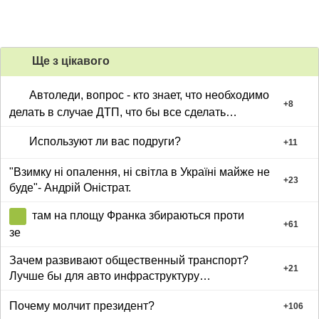
Ще з цiкавого
Автоледи, вопрос - кто знает, что необходимо
+
8
делать в случае ДТП, что бы все сделать
правильно? что дает полис автострахования, это
Используют ли вас подруги?
панацея?
+
11
"Взимку ні опалення, ні світла в Україні майже не
+
23
буде"- Андрій Оністрат.
там на площу Франка збираються проти
+
61
зе
Зачем развивают общественный транспорт?
+
21
Лучше бы для авто инфраструктуру
строили
Почему молчит президент?
+
106