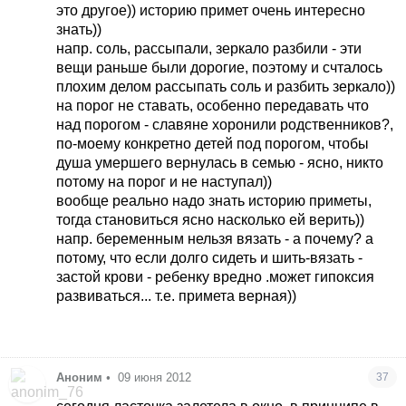
это другое)) историю примет очень интересно
знать))
напр. соль, рассыпали, зеркало разбили - эти
вещи раньше были дорогие, поэтому и счталось
плохим делом рассыпать соль и разбить зеркало))
на порог не ставать, особенно передавать что
над порогом - славяне хоронили родственников?,
по-моему конкретно детей под порогом, чтобы
душа умершего вернулась в семью - ясно, никто
потому на порог и не наступал))
вообще реально надо знать историю приметы,
тогда становиться ясно насколько ей верить))
напр. беременным нельзя вязать - а почему? а
потому, что если долго сидеть и шить-вязать -
застой крови - ребенку вредно .может гипоксия
развиваться... т.е. примета верная))
Аноним
•
09 июня 2012
37