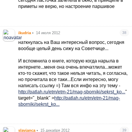
сегодня ласточка залетела в окно, в принципе в
приметы не верю, но настроение паршивое
ikudria
•
14 июля 2012
38
наткнулась на Ваш интересный вопрос, сегодня
вообще целый день сижу на Советчице...
И вспомнила о книге, которую когда нарыла в
интернете...меня она очень впечатлила...может
кто-то скажет, что такое нельзя читать, я согласна,
но прочитала все таки...Если интересно, могу
написать ссылку =) Там вся инфо на эту тему -
http://patlah.ru/etm/etm-21/mag-sborniki/sekrst_ko...
"
target="_blank" >
http://patlah.ru/etm/etm-21/mag-
sborniki/sekrst_ko...
slavjanca
•
15 декабря 2012
39