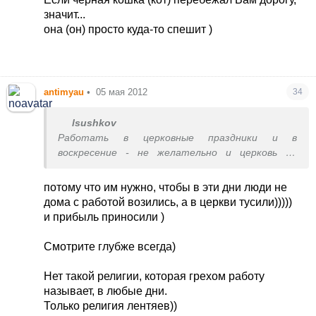
значит...
она (он) просто куда-то спешит )
antimyau
•
05 мая 2012
34
lsushkov
Работать в церковные праздники и в
воскресение - не желательно и церковь не
рекомендует (исключение - работа, которую
необходимо делать (напр. приготовление
потому что им нужно, чтобы в эти дни люди не
пищи). Но к приметам это не относится. По
дома с работой возились, а в церкви тусили)))))
правильному (с точки зрения церкви) праздники и
и прибыль приносили )
воскресенье нужно проводить в молитве и
славить Бога. Работа будет не впрок. Если
Смотрите глубже всегда)
можно что-то не делать (глобальное), то
лучше отложить на будний день. Иначе,
Нет такой религии, которая грехом работу
действительно, Бог может для кого-то
называет, в любые дни.
попустить какое-то несчастье. Кстати, если
Только религия лентяев))
вам интересно, о церковных праздниках (и не