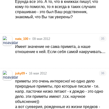
Ерунда все это. А то, что в книжках пишут, что
только) пишет очень хорошо один монах Паисий
кому-то помогло, то я всегда в таких случаях
Афонский - сборник его работ "СЛОВА" Том 1,
спрашиваю - это был Ваш родственник,
глава 3 "О праздниках и нерабочих днях". Может
знакомый, что Вы так уверены?
вы найдете у него ответ почему с вами
произошли неприятности.
http://www.e-
reading.org.ua/bookreader.php/131179/...
"
nata_100
•
09 мая 2012
35
target="_blank" >
http://www.e-
reading.org.ua/bookreader.php/131179/...
Имеет значение не сама примета, а наше
отношение к ней. Если себя самой накручивать....
juky09
•
16 мая 2012
36
приметы это очень интересно! но одно дело
природные приметы, про которые писали - т.е.
напр. ласточки низко летают - к дождю - это одно
дело. эти приметы имеют ,т.ск. научное
объяснение))
а вот суеверия, рожденные из жизни предков -