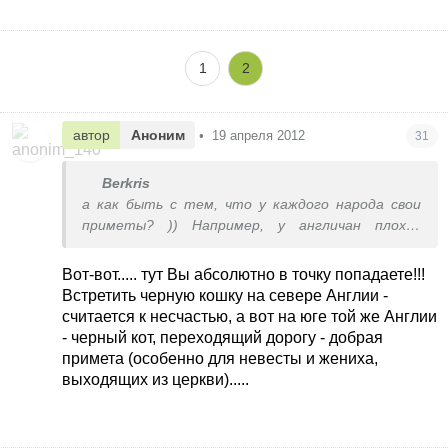
1
2
автор
Аноним
•
19 апреля 2012
31
Berkris
а как быть с тем, что у каждого народа свои
приметы? )) Например, у англичан плохая
примета - пройти под лестницей, а про наше
пустое ведро они ни сном, ни духом )) Или те же
Вот-вот..... тут Вы абсолютно в точку попадаете!!!
черные кошки - думаю, в Египте их до сих пор
Встретить черную кошку на севере Англии -
считают приносящими удачу. Так что все это
считается к несчастью, а вот на юге той же Англии
попытки людей хоть как-то заглянуть в
- черный кот, переходящий дорогу - добрая
будущее, спрогнозировать его хоть как-то -
примета (особенно для невесты и жениха,
неопределенность ведь всегда страшит. А в
выходящих из церкви).....
плохое поверить проще, поэтому большинство
примет о плохом - черные кошки, соль, пустые
ведра, мусор после захода солнца и т.п.