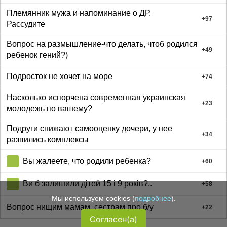
Племянник мужа и напоминание о ДР.
+
97
Рассудите
Вопрос на размышление-что делать, чтоб родился
+
49
ребенок гений?)
Подросток не хочет на море
+
74
Насколько испорчена современная украинская
+
23
молодежь по вашему?
Подруги снижают самооценку дочери, у нее
+
34
развились комплексы
Вы жалеете, что родили ребенка?
+
60
Ви б залишили дітей 15 і 9 років?..
+
58
Мы используем cookies (
подробнее
).
Вопрос нищим мамам, сестрам про б/у
+
22
Согласен(а)