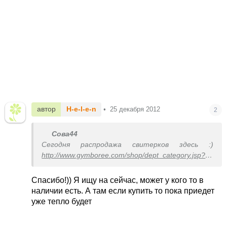
автор
H-e-l-e-n
•
25 декабря 2012
2
Сова44
Сегодня распродажа свитерков здесь :)
http://www.gymboree.com/shop/dept_category.jsp?
pro...
Вам нужен размер L на 12 лет, рост 142-152
Спасибо!)) Я ищу на сейчас, может у кого то в
наличии есть. А там если купить то пока приедет
уже тепло будет