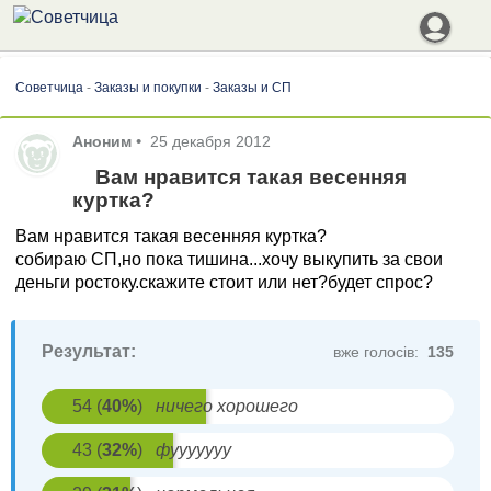
Советчица
-
Заказы и покупки
-
Заказы и СП
Аноним
•
25 декабря 2012
Вам нравится такая весенняя
куртка?
Вам нравится такая весенняя куртка?
собираю СП,но пока тишина...хочу выкупить за свои
деньги ростоку.скажите стоит или нет?будет спрос?
Результат:
вже голосів:
135
54
(
40
%
)
ничего хорошего
43
(
32
%
)
фууууууу