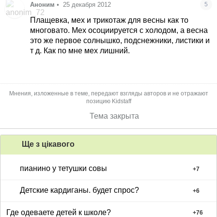
Аноним
•
25 декабря 2012
5
Плащевка, мех и трикотаж для весны как то
многовато. Мех осоциируется с холодом, а весна
это же первое солнышко, подснежники, листики и
т д. Как по мне мех лишний.
Мнения, изложенные в теме, передают взгляды авторов и не отражают
позицию Kidstaff
Тема закрыта
Ще з цiкавого
пианино у тетушки совы
+
7
Детские кардиганы. будет спрос?
+
6
Где одеваете детей к школе?
+
76