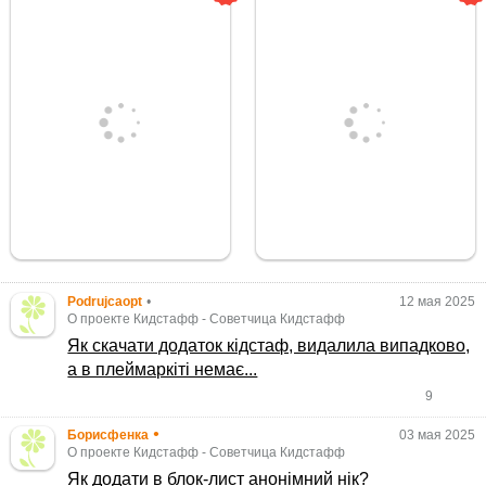
Podrujcaopt
•
12 мая 2025
О проекте Кидстафф
-
Советчица Кидстафф
Як скачати додаток кідстаф, видалила випадково,
а в плеймаркіті немає...
9
•
Борисфенка
03 мая 2025
О проекте Кидстафф
-
Советчица Кидстафф
Як додати в блок-лист анонімний нік?