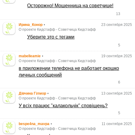
Осторожно! Мошенница на советчице!
13
Ирина_Конор
•
23 сентября 2025
О проекте Кидстафф
-
Советчица Кидстафф
Уберите это с тегами
5
mabelleamie
•
19 сентября 2025
О проекте Кидстафф
-
Советчица Кидстафф
в приложении телефона не работает окошко
личных сообщений
6
Дівчина Гілмор
•
13 сентября 2025
О проекте Кидстафф
-
Советчица Кидстафф
У всіх працює "калакольчік" сповіщень?
5
bespe4na_mavpa
•
11 сентября 2025
О проекте Кидстафф
-
Советчица Кидстафф