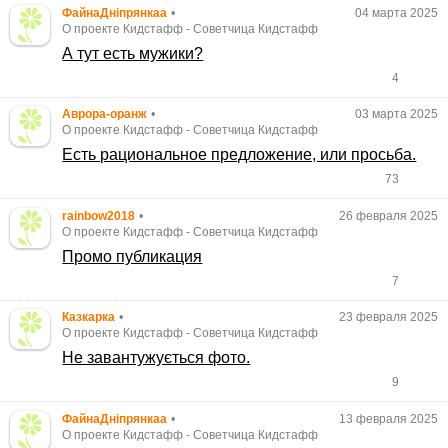
ФайнаДніпрянкаа
•
04 марта 2025
О проекте Кидстафф
-
Советчица Кидстафф
А тут есть мужики?
4
Аврора-оранж
•
03 марта 2025
О проекте Кидстафф
-
Советчица Кидстафф
Есть рациональное предложение, или просьба.
73
rainbow2018
•
26 февраля 2025
О проекте Кидстафф
-
Советчица Кидстафф
Промо публикация
7
Казкарка
•
23 февраля 2025
О проекте Кидстафф
-
Советчица Кидстафф
Не завантужується фото.
9
ФайнаДніпрянкаа
•
13 февраля 2025
О проекте Кидстафф
-
Советчица Кидстафф