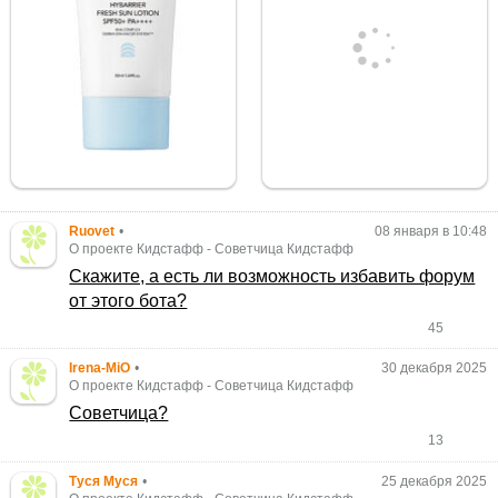
Ruovet
•
08 января в 10:48
О проекте Кидстафф
-
Советчица Кидстафф
Скажите, а есть ли возможность избавить форум
от этого бота?
45
Irena-MiO
•
30 декабря 2025
О проекте Кидстафф
-
Советчица Кидстафф
Советчица?
13
Туся Муся
•
25 декабря 2025