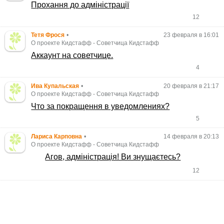
Прохання до адміністрації
12
Тетя Фрося
•
23 февраля в 16:01
О проекте Кидстафф
-
Советчица Кидстафф
Аккаунт на советчице.
4
Ива Купальская
•
20 февраля в 21:17
О проекте Кидстафф
-
Советчица Кидстафф
Что за покращення в уведомлениях?
5
Лариса Карповна
•
14 февраля в 20:13
О проекте Кидстафф
-
Советчица Кидстафф
Агов, адміністрація! Ви знущаєтесь?
12