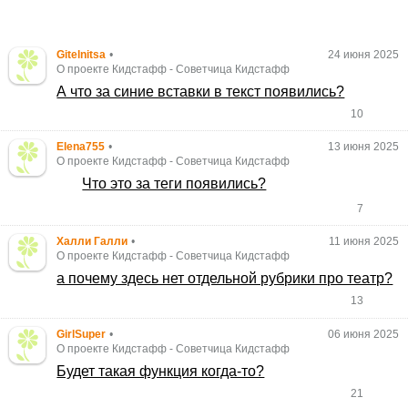
Gitelnitsa
•
24 июня 2025
О проекте Кидстафф
-
Советчица Кидстафф
А что за синие вставки в текст появились?
10
Elena755
•
13 июня 2025
О проекте Кидстафф
-
Советчица Кидстафф
Что это за теги появились?
7
Халли Галли
•
11 июня 2025
О проекте Кидстафф
-
Советчица Кидстафф
а почему здесь нет отдельной рубрики про театр?
13
GirlSuper
•
06 июня 2025
О проекте Кидстафф
-
Советчица Кидстафф
Будет такая функция когда-то?
21