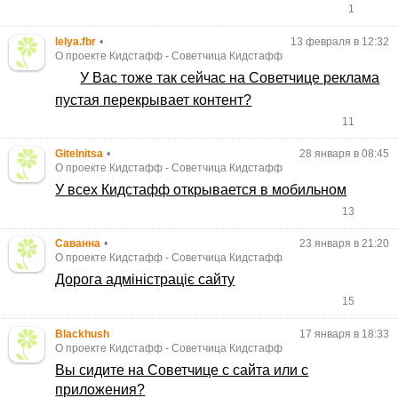
1
lelya.fbr
•
13 февраля в 12:32
О проекте Кидстафф
-
Советчица Кидстафф
У Вас тоже так сейчас на Советчице реклама
пустая перекрывает контент?
11
Gitelnitsa
•
28 января в 08:45
О проекте Кидстафф
-
Советчица Кидстафф
У всех Кидстафф открывается в мобильном
13
Cаванна
•
23 января в 21:20
О проекте Кидстафф
-
Советчица Кидстафф
Дорога адміністраціє сайту
15
•
Blackhush
17 января в 18:33
О проекте Кидстафф
-
Советчица Кидстафф
Вы сидите на Советчице с сайта или с
приложения?