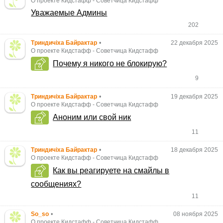
О проекте Кидстафф
-
Советчица Кидстафф
Уважаемые Админы
202
Триндичіха Байрактар
•
22 декабря 2025
О проекте Кидстафф
-
Советчица Кидстафф
Почему я никого не блокирую?
9
Триндичіха Байрактар
•
19 декабря 2025
О проекте Кидстафф
-
Советчица Кидстафф
Аноним или свой ник
11
Триндичіха Байрактар
•
18 декабря 2025
О проекте Кидстафф
-
Советчица Кидстафф
Как вы реагируете на смайлы в
сообщениях?
11
So_so
•
08 ноября 2025
О проекте Кидстафф
-
Советчица Кидстафф