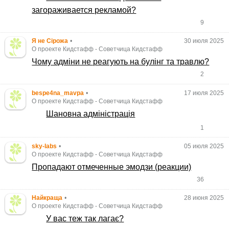
загораживается рекламой?
9
Я не Сірожа
•
30 июля 2025
О проекте Кидстафф
-
Советчица Кидстафф
Чому адміни не реагують на булінг та травлю?
2
bespe4na_mavpa
•
17 июля 2025
О проекте Кидстафф
-
Советчица Кидстафф
Шановна адміністрація
1
sky-labs
•
05 июля 2025
О проекте Кидстафф
-
Советчица Кидстафф
Пропадают отмеченные эмодзи (реакции)
36
Найкраща
•
28 июня 2025
О проекте Кидстафф
-
Советчица Кидстафф
У вас теж так лагає?