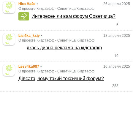
Ніка Найз
•
26 апреля 2025
О проекте Кидстафф
-
Советчица Кидстафф
Интересен ли вам форум Советчица?
5
Lisi4ka_ksjy
•
18 апреля 2025
О проекте Кидстафф
-
Советчица Кидстафф
якась дивна реклама на кідстафф
19
Lesy4ka987
•
16 апреля 2025
О проекте Кидстафф
-
Советчица Кидстафф
Дівсата, чому такий токсичний форум?
288