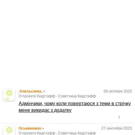
.Апельсинка.
•
09 октября 2025
О проекте Кидстафф
-
Советчица Кидстафф
Адмінчики, чому коли повертаюся з теми в стрічку
мене викидає з додатку
7
Осьминожко
•
27 сентября 2025
О проекте Кидстафф
-
Советчица Кидстафф