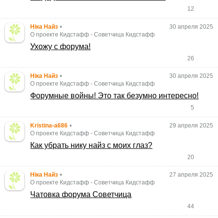
12
Ніка Найз
•
30 апреля 2025
О проекте Кидстафф
-
Советчица Кидстафф
Ухожу с форума!
26
Ніка Найз
•
30 апреля 2025
О проекте Кидстафф
-
Советчица Кидстафф
Форумные войны! Это так безумно интересно!
5
Kristina-a686
•
29 апреля 2025
О проекте Кидстафф
-
Советчица Кидстафф
Как убрать нику найз с моих глаз?
20
Ніка Найз
•
27 апреля 2025
О проекте Кидстафф
-
Советчица Кидстафф
Чатовка форума Советчица
44