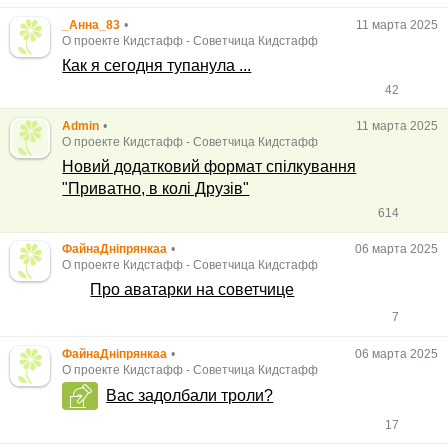
_Анна_83
•
11 марта 2025
О проекте Кидстафф
-
Советчица Кидстафф
Как я сегодня тупанула ...
42
Admin
•
11 марта 2025
О проекте Кидстафф
-
Советчица Кидстафф
Новий додатковий формат спілкування
"Приватно, в колі Друзів"
614
ФайнаДніпрянкаа
•
06 марта 2025
О проекте Кидстафф
-
Советчица Кидстафф
Про аватарки на советчице
7
ФайнаДніпрянкаа
•
06 марта 2025
О проекте Кидстафф
-
Советчица Кидстафф
Вас задолбали троли?
17