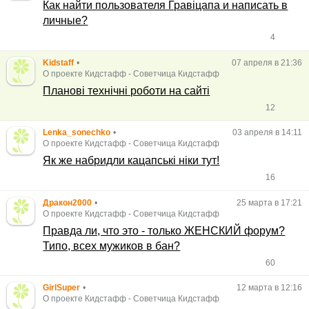
Как найти пользователя Гравіцапа и написать в
личные?
4
Kidstaff
•
07 апреля в 21:36
О проекте Кидстафф
-
Советчица Кидстафф
Планові технічні роботи на сайті
12
Lenka_sonechko
•
03 апреля в 14:11
О проекте Кидстафф
-
Советчица Кидстафф
Як же набридли кацапські ніки тут!
16
Дракон2000
•
25 марта в 17:21
О проекте Кидстафф
-
Советчица Кидстафф
Правда ли, что это - только ЖЕНСКИЙ форум?
Типо, всех мужиков в бан?
60
GirlSuper
•
12 марта в 12:16
О проекте Кидстафф
-
Советчица Кидстафф