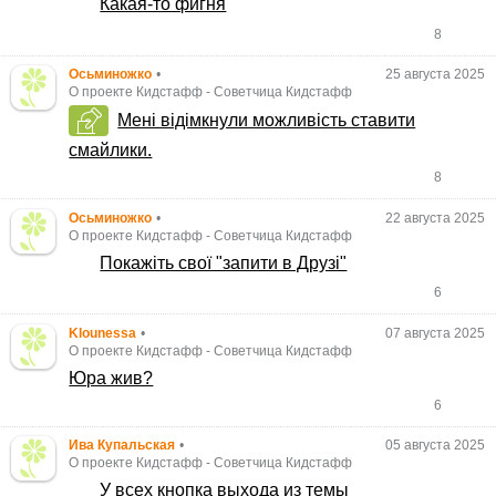
Какая-то фигня
8
Осьминожко
•
25 августа 2025
О проекте Кидстафф
-
Советчица Кидстафф
Мені відімкнули можливість ставити
смайлики.
8
Осьминожко
•
22 августа 2025
О проекте Кидстафф
-
Советчица Кидстафф
Покажіть свої "запити в Друзі"
6
Klounessa
•
07 августа 2025
О проекте Кидстафф
-
Советчица Кидстафф
Юра жив?
6
Ива Купальская
•
05 августа 2025
О проекте Кидстафф
-
Советчица Кидстафф
У всех кнопка выхода из темы