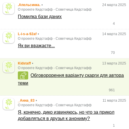
.Апельсинка.
•
24 марта 2025
О проекте Кидстафф
-
Советчица Кидстафф
Помилка бази даних
4
L-i-s-a-92af
•
14 марта 2025
О проекте Кидстафф
-
Советчица Кидстафф
Як ви вважаєте...
70
Kidstaff
•
13 марта 2025
О проекте Кидстафф
-
Советчица Кидстафф
Обговорорення варіанту скарги для автора
теми
961
_Анна_83
•
11 марта 2025
О проекте Кидстафф
-
Советчица Кидстафф
Я, конечно, дико извиняюсь, но что за прикол
добавляться в друзья к анониму?
1