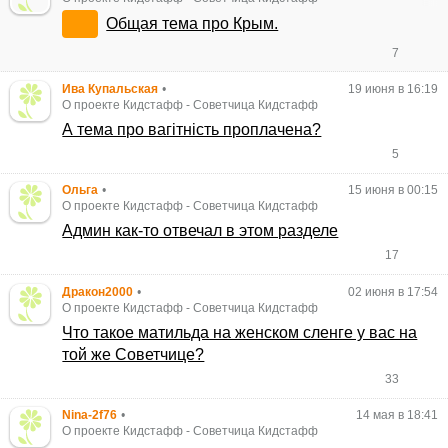
Общая тема про Крым.
7
Ива Купальская
•
19 июня в 16:19
О проекте Кидстафф
-
Советчица Кидстафф
А тема про вагітність проплачена?
5
Ольга
•
15 июня в 00:15
О проекте Кидстафф
-
Советчица Кидстафф
Админ как-то отвечал в этом разделе
17
Дракон2000
•
02 июня в 17:54
О проекте Кидстафф
-
Советчица Кидстафф
Что такое матильда на женском сленге у вас на
той же Советчице?
33
Nina-2f76
•
14 мая в 18:41
О проекте Кидстафф
-
Советчица Кидстафф