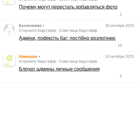
Почему могут перестать добавляться фото
2
Белоснежко
•
30 октября 2025
О проекте Кидстафф
-
Советчица Кидстафф
Адміни, пофіксіть баг: постійно розлогінює
10
Иринашка
•
10 октября 2025
О проекте Кидстафф
-
Советчица Кидстафф
Блочат админы личные сообщения
5