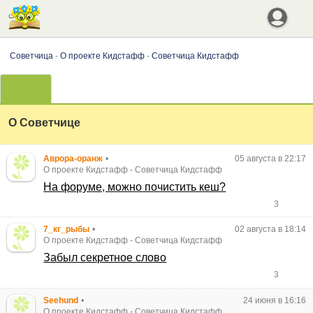
Советчица
-
О проекте Кидстафф
-
Советчица Кидстафф
О Советчице
Аврора-оранж
•
05 августа в 22:17
О проекте Кидстафф
-
Советчица Кидстафф
На форуме, можно почистить кеш?
3
7_кг_рыбы
•
02 августа в 18:14
О проекте Кидстафф
-
Советчица Кидстафф
Забыл секретное слово
3
Seehund
•
24 июня в 16:16
О проекте Кидстафф
-
Советчица Кидстафф