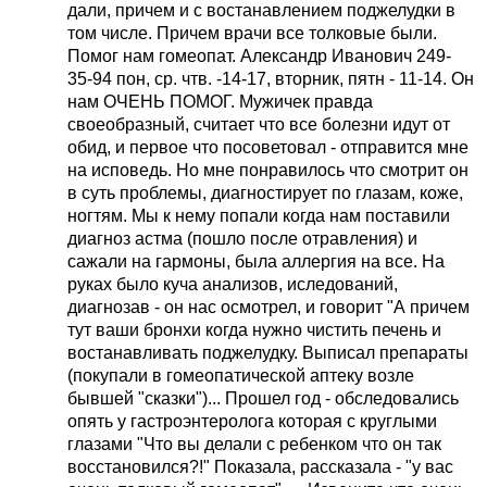
дали, причем и с востанавлением поджелудки в
том числе. Причем врачи все толковые были.
Помог нам гомеопат. Александр Иванович 249-
35-94 пон, ср. чтв. -14-17, вторник, пятн - 11-14. Он
нам ОЧЕНЬ ПОМОГ. Мужичек правда
своеобразный, считает что все болезни идут от
обид, и первое что посоветовал - отправится мне
на исповедь. Но мне понравилось что смотрит он
в суть проблемы, диагностирует по глазам, коже,
ногтям. Мы к нему попали когда нам поставили
диагноз астма (пошло после отравления) и
сажали на гармоны, была аллергия на все. На
руках было куча анализов, иследований,
диагнозав - он нас осмотрел, и говорит "А причем
тут ваши бронхи когда нужно чистить печень и
востанавливать поджелудку. Выписал препараты
(покупали в гомеопатической аптеку возле
бывшей "сказки")... Прошел год - обследовались
опять у гастроэнтеролога которая с круглыми
глазами "Что вы делали с ребенком что он так
восстановился?!" Показала, рассказала - "у вас