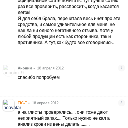
официальном сайте почитать. Тут лучше сотню
раз все проверить, расспросить, когда касается
деток!
Я для себя брала, перечитала весь инет про эти
средства, и самое удивительное для меня, не
нашла ни одного негативного отзыва. Хотя у
любой продукции есть как сторонники, так и
противники. А тут, как будто все сговорились
.
Аноним
•
18 апреля 2012
7
спасибо попробуем
TIC-T
•
18 апреля 2012
8
а на глисты проверялись.... они тоже дают
неприятный запах.... Только нужно не кал а
анализ крови из вены делать.........