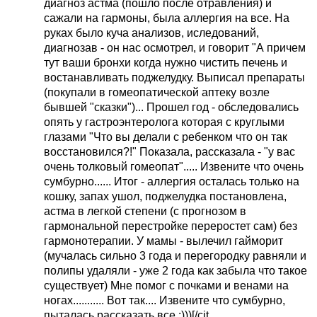
диагноз астма (пошло после отравления) и
причем тут ваши бронхи когда нужно чистить
сажали на гармоны, была аллергия на все. На
печень и востанавливать поджелудку. Выписал
руках было куча анализов, иследований,
препараты (покупали в гомеопатической
диагнозав - он нас осмотрел, и говорит "А причем
аптеку возле бывшей "сказки")... Прошел год -
тут ваши бронхи когда нужно чистить печень и
обследовались опять у гастроэнтеролога
востанавливать поджелудку. Выписал препараты
которая с круглыми глазами "Что вы делали с
(покупали в гомеопатической аптеку возле
ребенком что он так восстановился?!"
бывшей "сказки")... Прошел год - обследовались
Показала, рассказала - "у вас очень толковый
опять у гастроэнтеролога которая с круглыми
гомеопат"..... Извените что очень сумбурно......
глазами "Что вы делали с ребенком что он так
Итог - аллергия осталась только на кошку,
восстановился?!" Показала, рассказала - "у вас
запах ушол, поджелудка постановлена, астма в
очень толковый гомеопат"..... Извените что очень
легкой степени (с прогнозом в гармональной
сумбурно...... Итог - аллергия осталась только на
перестройке переростет сам) без
кошку, запах ушол, поджелудка постановлена,
гармонотерапии. У мамы - вылечил гайморит
астма в легкой степени (с прогнозом в
(мучалась сильно 3 года и перегородку равняли и
гармональной перестройке переростет сам) без
полипы удаляли - уже 2 года как забыла что
гармонотерапии. У мамы - вылечил гайморит
такое существует) Мне помог с почками и
(мучалась сильно 3 года и перегородку равняли и
венами на ногах........... Вот так.... Извените что
полипы удаляли - уже 2 года как забыла что такое
сумбурно, пыталась рассказать все :)))
существует) Мне помог с почками и венами на
ногах........... Вот так.... Извените что сумбурно,
пыталась рассказать все :)))[/cit