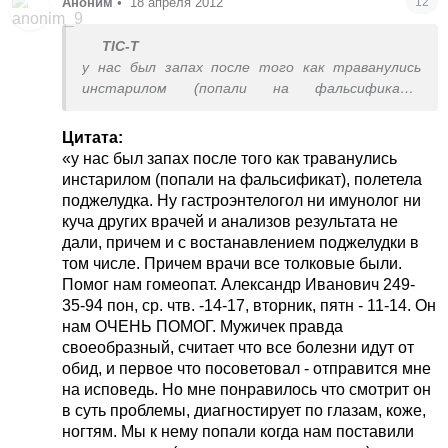
Аноним
•
18 апреля 2012
12
TIC-T
у нас был запах после того как траванулись
инстарилом (попали на фальсификат),
полетела поджелудка. Ну гастроэнтелогол ни
имунолог ни куча других врачей и анализов
Цитата:
результата не дали, причем и с
у нас был запах после того как траванулись
востанавлением поджелудки в том числе.
инстарилом (попали на фальсификат), полетела
Причем врачи все толковые были. Помог нам
поджелудка. Ну гастроэнтелогол ни имунолог ни
гомеопат. Александр Иванович 249-35-94 пон,
куча других врачей и анализов результата не
ср. чтв. -14-17, вторник, пятн - 11-14. Он нам
дали, причем и с востанавлением поджелудки в
ОЧЕНЬ ПОМОГ. Мужичек правда своеобразный,
том числе. Причем врачи все толковые были.
считает что все болезни идут от обид, и
Помог нам гомеопат. Александр Иванович 249-
первое что посоветовал - отправится мне на
35-94 пон, ср. чтв. -14-17, вторник, пятн - 11-14. Он
исповедь. Но мне понравилось что смотрит он в
нам ОЧЕНЬ ПОМОГ. Мужичек правда
суть проблемы, диагностирует по глазам, коже,
своеобразный, считает что все болезни идут от
ногтям. Мы к нему попали когда нам поставили
обид, и первое что посоветовал - отправится мне
диагноз астма (пошло после отравления) и
на исповедь. Но мне понравилось что смотрит он
сажали на гармоны, была аллергия на все. На
в суть проблемы, диагностирует по глазам, коже,
руках было куча анализов, иследований,
ногтям. Мы к нему попали когда нам поставили
диагнозав - он нас осмотрел, и говорит "А