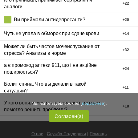
+
22
аналоги
Ви приймали антидепресанти?
+
20
Чуть не упала в обморок при сдаче крови
+
14
Может ли быть частое мочеиспускание от
+
32
стресса? Анализы в норме
а є промокод аптеки 911, що і на акційне
+
24
поширюється?
Болит спина, Что вы делали в такой
+
11
ситуации?
У кого воняло изо рта в прошлом, что вам
Мы используем cookies (
подробнее
).
+
18
помогло решить проблему?
Согласен(а)
О нас
|
Служба Поддержки
|
Помощь