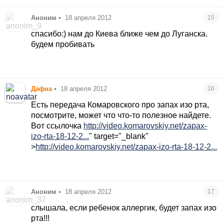
Аноним
•
18 апреля 2012
15
спасибо:) нам до Киева ближе чем до Луганска.
будем пробивать
Дафна
•
18 апреля 2012
16
Есть передача Комаровского про запах изо рта,
посмотрите, может что что-то полезное найдете.
Вот ссылочка
http://video.komarovskiy.net/zapax-
izo-rta-18-12-2...
" target="_blank"
>
http://video.komarovskiy.net/zapax-izo-rta-18-12-2...
Аноним
•
18 апреля 2012
17
слышала, если ребенок аллергик, будет запах изо
рта!!!