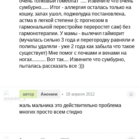
очень толковый гомеопат"..... Извените что очень
сумбурно...... Итог - аллергия осталась только на
кошку, запах ушол, поджелудка постановлена,
астма в легкой степени (с прогнозом в
гармональной перестройке переростет сам) без
гармонотерапии. У мамы - вылечил гайморит
(мучалась сильно 3 года и перегородку равняли и
полипы удаляли - уже 2 года как забыла что такое
существует) Мне помог с почками и венами на
ногах........... Вот так.... Извените что сумбурно,
пыталась рассказать все :)))
автор
Аноним
•
18 апреля 2012
11
жаль мальчика это действительно проблема
многих просто всем стидно