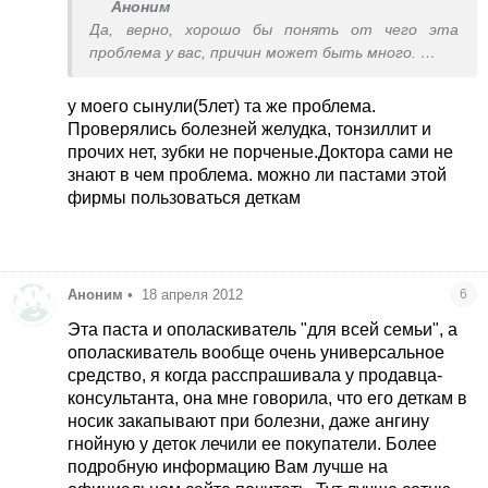
Аноним
Да, верно, хорошо бы понять от чего эта
проблема у вас, причин может быть много.
Я тоже столкнулась с этой неприятностью.
Перепробовала массу средств, посетила кучу
у моего сынули(5лет) та же проблема.
стоматологов (болезней желудка, тонзиллит и
Проверялись болезней желудка, тонзиллит и
прочих у меня особо нет), но никто из врачей
прочих нет, зубки не порченые.Доктора сами не
толком мне ничего не мог сказать. Ну
знают в чем проблема. можно ли пастами этой
полоскайте травками, содой и прочее. Мне
фирмы пользоваться деткам
ничего не помогало. Особенно после родов все
ухудшилось, или когда волнуюсь, во рту
пересыхает и все...мятные леденцы, жвачки и
прочая маскировка. У меня причиной были какие
Аноним
•
18 апреля 2012
6
то бактерии, которые мало поддаются
обычным средствам наверное.
Эта паста и ополаскиватель "для всей семьи", а
Я потом нашла средства Ньювейс. Есть там
ополаскиватель вообще очень универсальное
ополаскиватель на диоксиде хлора. Вы знаете,
средство, я когда расспрашивала у продавца-
мне очень подошло это средство, запаха как не
консультанта, она мне говорила, что его деткам в
бывало. Утром и вечером паста и
носик закапывают при болезни, даже ангину
ополаскиватель и все! Радуюсь жизни!!!
гнойную у деток лечили ее покупатели. Более
подробную информацию Вам лучше на