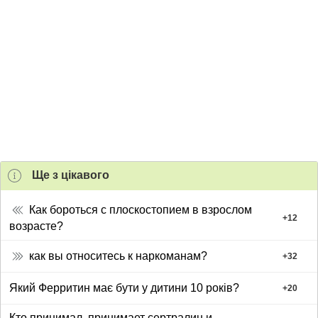
Ще з цiкавого
Как бороться с плоскостопием в взрослом
+
12
возрасте?
как вы относитесь к наркоманам?
+
32
Який Ферритин має бути у дитини 10 років?
+
20
Кто принимал, принимает сертралин и